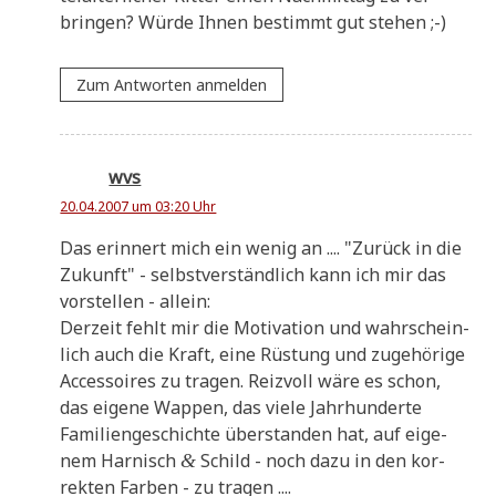
brin­gen? Wür­de Ihnen bestimmt gut stehen ;-)
Zum Antworten anmelden
wvs
20.04.2007 um 03:20 Uhr
Das erin­nert mich ein wenig an .... "Zurück in die
Zukunft" - selbst­ver­ständ­lich kann ich mir das
vor­stel­len - allein:
Der­zeit fehlt mir die Moti­va­ti­on und wahr­schein­
lich auch die Kraft, eine Rüstung und zuge­hö­ri­ge
Acces­soires zu tra­gen. Reiz­voll wäre es schon,
das eige­ne Wap­pen, das vie­le Jahr­hun­der­te
Fami­li­en­ge­schich­te über­stan­den hat, auf eige­
nem Har­nisch
Schild - noch dazu in den kor­
&
rek­ten Far­ben - zu tragen ....