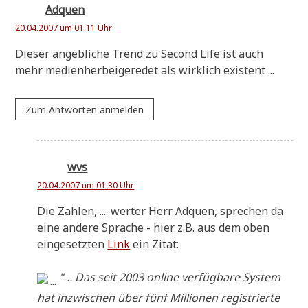
Adquen
20.04.2007 um 01:11 Uhr
Die­ser angeb­li­che Trend zu Second Life ist auch
mehr medi­en­her­bei­ge­re­det als wirk­lich existent ...
Zum Antworten anmelden
wvs
20.04.2007 um 01:30 Uhr
Die Zah­len, .... wer­ter Herr Adquen, spre­chen da
eine ande­re Spra­che - hier z.B. aus dem oben
ein­ge­setz­ten
Link
ein Zitat:
" .. Das seit 2003 online ver­füg­ba­re System
hat inzwi­schen über fünf Mil­lio­nen regi­strier­te