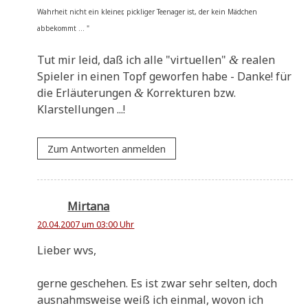
Wahr­heit nicht ein klei­ner, pick­li­ger Teen­ager ist, der kein Mäd­chen
abbekommt ... "
Tut mir leid, daß ich alle "vir­tu­el­len"
rea­len
&
Spie­ler in einen Topf gewor­fen habe - Dan­ke! für
die Erläu­te­run­gen
Kor­rek­tu­ren bzw.
&
Klarstellungen ...!
Zum Antworten anmelden
Mirtana
20.04.2007 um 03:00 Uhr
Lie­ber wvs,
ger­ne gesche­hen. Es ist zwar sehr sel­ten, doch
aus­nahms­wei­se weiß ich ein­mal, wovon ich