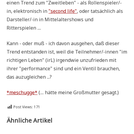
einen Trend zum "Zweit­le­ben" - als Rol­len­spie­ler/-
in, elek­tro­nisch in
"second life"
, oder tat­säch­lich als
Dar­stel­ler/-in in Mit­tel­al­ter­shows und
Ritterspielen ....
Kann - oder muß - ich davon aus­ge­hen, daß die­ser
Trend ent­stan­den ist, weil die Teil­neh­mer/-innen "im
rich­ti­gen Leben" (irL) irgend­wie unzu­frie­den mit
ihrer "per­for­mance" sind und ein Ven­til brau­chen,
das auzugleichen ...?
*meschug­ge*
(.... hät­te mei­ne Groß­mutter gesagt.)
Post Views:
171
Ähnliche Artikel