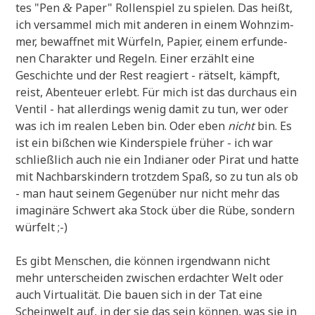
tes "Pen
Paper" Rol­len­spiel zu spie­len. Das heißt,
&
ich ver­sam­mel mich mit ande­ren in einem Wohn­zim­
mer, bewaff­net mit Wür­feln, Papier, einem erfun­de­
nen Cha­rak­ter und Regeln. Einer erzählt eine
Geschich­te und der Rest reagiert - rät­selt, kämpft,
reist, Aben­teu­er erlebt. Für mich ist das durch­aus ein
Ven­til - hat aller­dings wenig damit zu tun, wer oder
was ich im rea­len Leben bin. Oder eben
nicht
bin. Es
ist ein biß­chen wie Kin­der­spie­le frü­her - ich war
schließ­lich auch nie ein India­ner oder Pirat und hat­te
mit Nach­bars­kin­dern trotz­dem Spaß, so zu tun als ob
- man haut sei­nem Gegen­über nur nicht mehr das
ima­gi­nä­re Schwert aka Stock über die Rübe, son­dern
würfelt ;-)
Es gibt Men­schen, die kön­nen irgend­wann nicht
mehr unter­schei­den zwi­schen erdach­ter Welt oder
auch Vir­tua­li­tät. Die bau­en sich in der Tat eine
Schein­welt auf, in der sie das sein kön­nen, was sie in