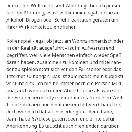
der rea­len Welt nicht sind. Aller­dings bin ich per­sön­
lich der Mei­nung, es ist voll­kom­men egal, ob sie an
Alko­hol, Dro­gen oder Schein­rea­li­tä­ten gera­ten um
ihrer Wirk­lich­keit zu entfliehen.
Rol­len­spiel - egal ob jetzt am Wohn­zim­mer­tisch oder
in der Rea­li­tät aus­ge­führt - ist im Auf­wärts­trend
begrif­fen, weil vie­le Men­schen ein­fach wie­der Spaß
dar­an haben, zusam­men zu kom­men und mit­ein­an­
der zu spie­len statt sich vor den Fern­se­her oder das
Inter­net zu hän­gen. Das ist zumin­dest mein sub­jek­ti­
ver Ein­druck. Ich blei­be immer noch die Per­son Mir­t­
a­na, auch wenn ich einen Abend so tue als wäre ich
die Ein­bre­che­rin Lil­ly in einer mit­tel­al­ter­li­chen Welt.
Ich iden­ti­fi­zie­re mich mit die­sem fik­ti­ven Cha­rak­ter,
doch wenn ich Rät­sel löse oder gute Ideen habe,
dann habe
ich
die­se guten Ideen und ern­te dafür
Aner­ken­nung. Es täuscht auch nie­man­den dar­über