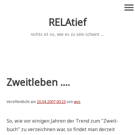
Zum
menu
Inhalt
springen
RELAtief
nichts ist so, wie es zu sein scheint ....
Zweitleben ....
Veröffentlicht am
20.04.2007 00:23
von
wvs
So, wie vor eini­gen Jah­ren der Trend zum "Zweit­
buch" zu ver­zeich­nen war, so fin­det man der­zeit