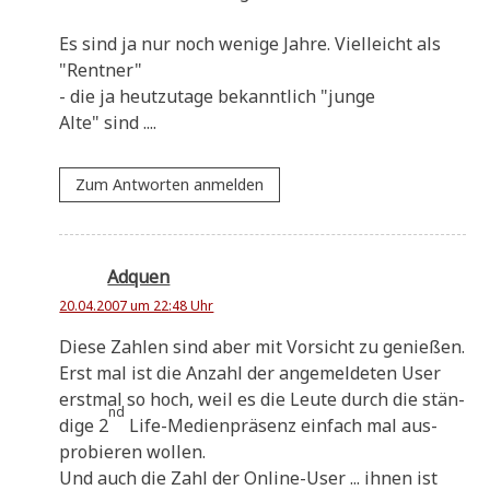
Es sind ja nur noch weni­ge Jah­re. Viel­leicht als
"Rent­ner"
- die ja heut­zu­ta­ge bekannt­lich "jun­ge
Alte" sind ....
Zum Antworten anmelden
Adquen
20.04.2007 um 22:48 Uhr
Die­se Zah­len sind aber mit Vor­sicht zu genie­ßen.
Erst mal ist die Anzahl der ange­mel­de­ten User
erst­mal so hoch, weil es die Leu­te durch die stän­
nd
di­ge 2
Life-Medi­en­prä­senz ein­fach mal aus­
pro­bie­ren wollen.
Und auch die Zahl der Online-User ... ihnen ist