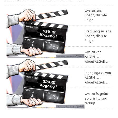
wvs
zu
Jens
Spahn, die x-te
Folge
Fred Lang
zu
Jens
Spahn, die x-te
Folge
wvs
zu
Von
ALGEN .....
About ALGAE .....
ingaginga
zu
Von
ALGEN .....
About ALGAE .....
wvs
zu
Es grünt
so grün .... und
farbig!