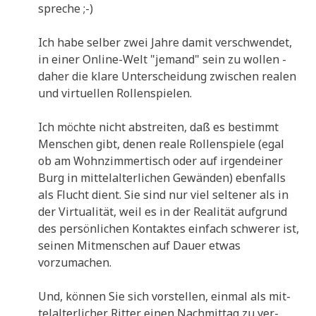
spreche ;-)
Ich habe sel­ber zwei Jah­re damit ver­schwen­det,
in einer Online-Welt "jemand" sein zu wol­len -
daher die kla­re Unter­schei­dung zwi­schen rea­len
und vir­tu­el­len Rollenspielen.
Ich möch­te nicht abstrei­ten, daß es bestimmt
Men­schen gibt, denen rea­le Rol­len­spie­le (egal
ob am Wohn­zim­mer­tisch oder auf irgend­ei­ner
Burg in mit­tel­al­ter­li­chen Gewän­den) eben­falls
als Flucht dient. Sie sind nur viel sel­te­ner als in
der Vir­tua­li­tät, weil es in der Rea­li­tät auf­grund
des per­sön­li­chen Kon­tak­tes ein­fach schwe­rer ist,
sei­nen Mit­men­schen auf Dau­er etwas
vorzumachen.
Und, kön­nen Sie sich vor­stel­len, ein­mal als mit­
tel­al­ter­li­cher Rit­ter einen Nach­mit­tag zu ver­