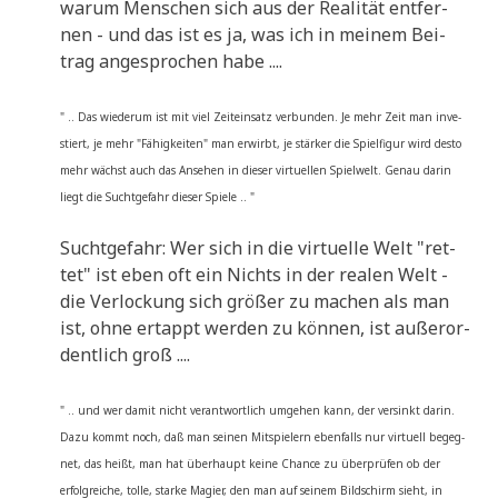
war­um Men­schen sich aus der Rea­li­tät ent­fer­
nen - und das ist es ja, was ich in mei­nem Bei­
trag ange­spro­chen habe ....
" .. Das wie­der­um ist mit viel Zeit­ein­satz ver­bun­den. Je mehr Zeit man inve­
stiert, je mehr "Fähig­kei­ten" man erwirbt, je stär­ker die Spiel­fi­gur wird desto
mehr wächst auch das Anse­hen in die­ser vir­tu­el­len Spiel­welt. Genau dar­in
liegt die Sucht­ge­fahr die­ser Spiele .. "
Sucht­ge­fahr: Wer sich in die vir­tu­el­le Welt "ret­
tet" ist eben oft ein Nichts in der rea­len Welt -
die Ver­lockung sich grö­ßer zu machen als man
ist, ohne ertappt wer­den zu kön­nen, ist außer­or­
dent­lich groß ....
" .. und wer damit nicht ver­ant­wort­lich umge­hen kann, der ver­sinkt dar­in.
Dazu kommt noch, daß man sei­nen Mit­spie­lern eben­falls nur vir­tu­ell begeg­
net, das heißt, man hat über­haupt kei­ne Chan­ce zu über­prü­fen ob der
erfolg­rei­che, tol­le, star­ke Magi­er, den man auf sei­nem Bild­schirm sieht, in