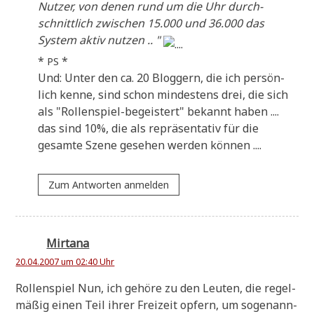
Nut­zer, von denen rund um die Uhr durch­
schnitt­lich zwi­schen 15.000 und 36.000 das
System aktiv nut­zen .. "
*
*
PS
Und: Unter den ca. 20 Blog­gern, die ich per­sön­
lich ken­ne, sind schon min­de­stens drei, die sich
als "Rol­len­spiel-begei­stert" bekannt haben ....
das sind 10%, die als reprä­sen­ta­tiv für die
gesam­te Sze­ne gese­hen wer­den können ....
Zum Antworten anmelden
Mirtana
20.04.2007 um 02:40 Uhr
Rol­len­spiel Nun, ich gehö­re zu den Leu­ten, die regel­
mä­ßig einen Teil ihrer Frei­zeit opfern, um soge­nann­