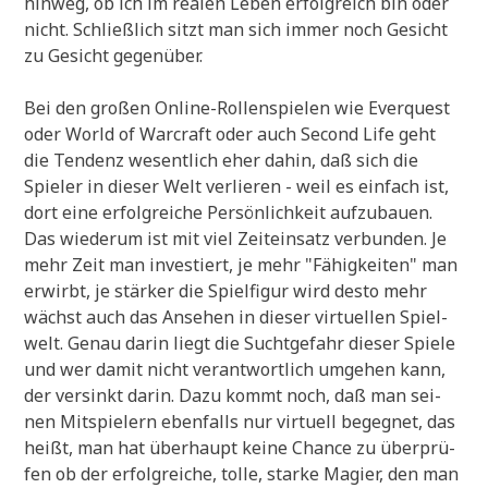
hin­weg, ob ich im rea­len Leben erfolg­reich bin oder
nicht. Schließ­lich sitzt man sich immer noch Gesicht
zu Gesicht gegenüber.
Bei den gro­ßen Online-Rol­len­spie­len wie Ever­quest
oder World of War­craft oder auch Second Life geht
die Ten­denz wesent­lich eher dahin, daß sich die
Spie­ler in die­ser Welt ver­lie­ren - weil es ein­fach ist,
dort eine erfolg­rei­che Per­sön­lich­keit auf­zu­bau­en.
Das wie­der­um ist mit viel Zeit­ein­satz ver­bun­den. Je
mehr Zeit man inve­stiert, je mehr "Fähig­kei­ten" man
erwirbt, je stär­ker die Spiel­fi­gur wird desto mehr
wächst auch das Anse­hen in die­ser vir­tu­el­len Spiel­
welt. Genau dar­in liegt die Sucht­ge­fahr die­ser Spie­le
und wer damit nicht ver­ant­wort­lich umge­hen kann,
der ver­sinkt dar­in. Dazu kommt noch, daß man sei­
nen Mit­spie­lern eben­falls nur vir­tu­ell begeg­net, das
heißt, man hat über­haupt kei­ne Chan­ce zu über­prü­
fen ob der erfolg­rei­che, tol­le, star­ke Magi­er, den man