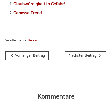
Glaub­wür­dig­keit in Gefahr!
Genos­se Trend ....
Veröffentlicht in
Kurios
Beitragsnavigation
navigate_before
navigate_next
Vorheriger Beitrag
Nächster Beitrag
Kommentare