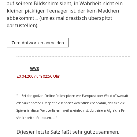
auf sei­nem Bild­schirm sieht, in Wahr­heit nicht ein
klei­ner, pick­li­ger Teen­ager ist, der kein Mäd­chen
abbe­kommt ... (um es mal dra­stisch über­spitzt
darzustellen).
Zum Antworten anmelden
wvs
20.04.2007 um 02:50 Uhr
" .. Bei den gro­ßen Online-Rol­len­spie­len wie Ever­quest oder World of War­craft
oder auch Second Life geht die Ten­denz wesent­lich eher dahin, daß sich die
Spie­ler in die­ser Welt ver­lie­ren - weil es ein­fach ist, dort eine erfolg­rei­che Per­
sön­lich­keit aufzubauen. .. "
D(ies)er letz­te Satz faßt sehr gut zusam­men,