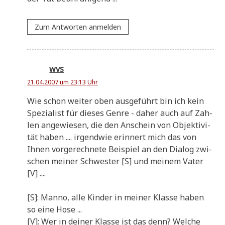
Zum Antworten anmelden
wvs
21.04.2007 um 23:13 Uhr
Wie schon wei­ter oben aus­ge­führt bin ich kein
Spe­zia­list für die­ses Gen­re - daher auch auf Zah­
len ange­wie­sen, die den Anschein von Objek­ti­vi­
tät haben .... irgend­wie erin­nert mich das von
Ihnen vor­ge­rech­ne­te Bei­spiel an den Dia­log zwi­
schen mei­ner Schwe­ster [S] und mei­nem Vater
[V] ....
[S]: Man­no, alle Kin­der in mei­ner Klas­se haben
so eine Hose ...
[V]: Wer in dei­ner Klas­se ist das denn? Wel­che