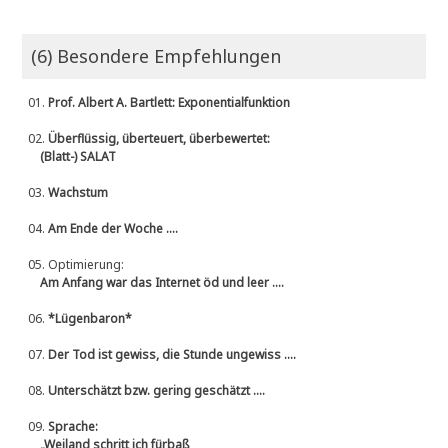
(6) Besondere Empfehlungen
01.
Prof. Albert A. Bartlett: Exponentialfunktion
02.
Überflüssig, überteuert, überbewertet:
(Blatt-) SALAT
03.
Wachstum
04.
Am Ende der Woche ....
05.
Optimierung:
Am Anfang war das Internet öd und leer ....
06.
*Lügenbaron*
07.
Der Tod ist gewiss, die Stunde ungewiss ....
08.
Unterschätzt bzw. gering geschätzt ....
09.
Sprache:
„Weiland schritt ich fürbaß