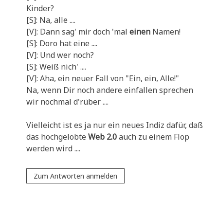
Kinder?
[S]: Na, alle ....
[V]: Dann sag' mir doch 'mal
einen
Namen!
[S]: Doro hat eine ....
[V]: Und wer noch?
[S]: Weiß nich' ....
[V]: Aha, ein neu­er Fall von "Ein, ein, Alle!"
Na, wenn Dir noch ande­re ein­fal­len spre­chen
wir noch­mal d'rüber ....
Viel­leicht ist es ja nur ein neu­es Indiz dafür, daß
das hoch­ge­lob­te
Web 2.0
auch zu einem Flop
wer­den wird ....
Zum Antworten anmelden