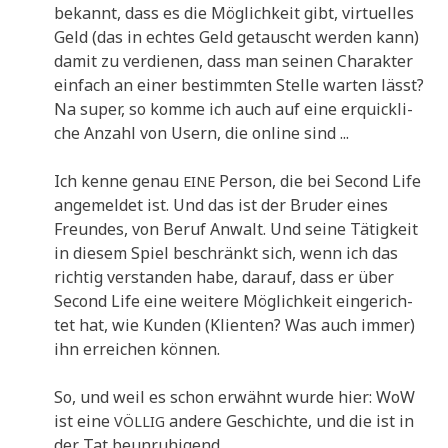
bekannt, dass es die Mög­lich­keit gibt, vir­tu­el­les
Geld (das in ech­tes Geld getauscht wer­den kann)
damit zu ver­die­nen, dass man sei­nen Cha­rak­ter
ein­fach an einer bestimm­ten Stel­le war­ten lässt?
Na super, so kom­me ich auch auf eine erquick­li­
che Anzahl von Usern, die online sind ...
Ich ken­ne genau
Per­son, die bei Second Life
EINE
ange­mel­det ist. Und das ist der Bru­der eines
Freun­des, von Beruf Anwalt. Und sei­ne Tätig­keit
in die­sem Spiel beschränkt sich, wenn ich das
rich­tig ver­stan­den habe, dar­auf, dass er über
Second Life eine wei­te­re Mög­lich­keit ein­ge­rich­
tet hat, wie Kun­den (Kli­en­ten? Was auch immer)
ihn errei­chen können.
So, und weil es schon erwähnt wur­de hier: WoW
ist eine
ande­re Geschich­te, und die ist in
VÖLLIG
der Tat beunruhigend ...