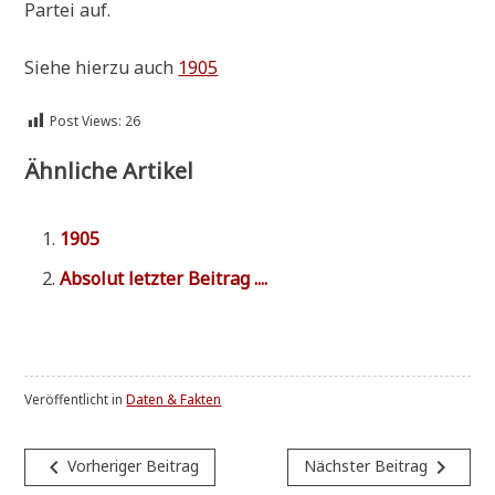
Par­tei auf.
Sie­he hier­zu auch
1905
Post Views:
26
Ähnliche Artikel
1905
Abso­lut letz­ter Beitrag ....
Veröffentlicht in
Daten & Fakten
Beitragsnavigation
navigate_before
navigate_next
Vorheriger Beitrag
Nächster Beitrag