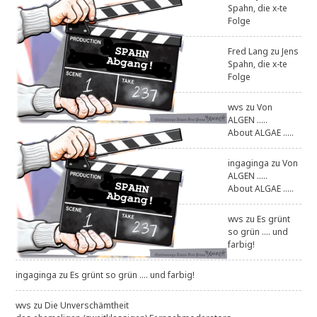
Spahn, die x-te
Folge
Fred Lang
zu
Jens
Spahn, die x-te
Folge
wvs
zu
Von
ALGEN .....
About ALGAE .....
ingaginga
zu
Von
ALGEN .....
About ALGAE .....
wvs
zu
Es grünt
so grün .... und
farbig!
ingaginga
zu
Es grünt so grün .... und farbig!
wvs
zu
Die Unverschämtheit