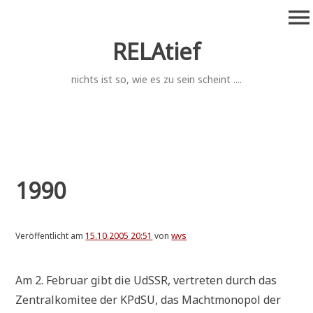
Zum
menu
Inhalt
springen
RELAtief
nichts ist so, wie es zu sein scheint ....
1990
Veröffentlicht am
15.10.2005 20:51
von
wvs
Am 2. Febru­ar gibt die UdSSR, ver­tre­ten durch das
Zen­tral­ko­mi­tee der KPdSU, das Macht­mo­no­pol der