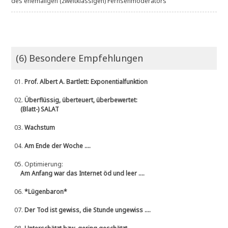
des ehemaligen (zweitklassigen) Fernsehmoderators
(6) Besondere Empfehlungen
01.
Prof. Albert A. Bartlett: Exponentialfunktion
02.
Überflüssig, überteuert, überbewertet:
(Blatt-) SALAT
03.
Wachstum
04.
Am Ende der Woche ....
05.
Optimierung:
Am Anfang war das Internet öd und leer ....
06.
*Lügenbaron*
07.
Der Tod ist gewiss, die Stunde ungewiss ....