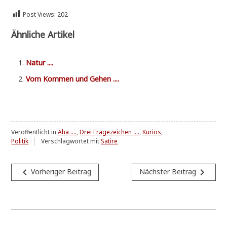
Post Views:
202
Ähnliche Artikel
Natur ....
Vom Kom­men und Gehen ....
Veröffentlicht in
Aha ....
,
Drei Fragezeichen ....
,
Kurios
,
Politik
Verschlagwortet mit
Satire
Beitragsnavigation
navigate_before
navigate_next
Vorheriger Beitrag
Nächster Beitrag