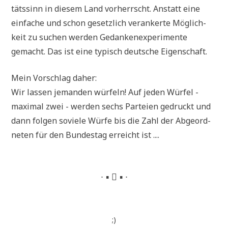
täts­sinn in die­sem Land vor­herrscht. Anstatt eine
ein­fa­che und schon gesetz­lich ver­an­ker­te Mög­lich­
keit zu suchen wer­den Gedan­ken­ex­pe­ri­men­te
gemacht. Das ist eine typisch deut­sche Eigenschaft.
Mein Vor­schlag daher:
Wir las­sen jeman­den wür­feln! Auf jeden Wür­fel -
maxi­mal zwei - wer­den sechs Par­tei­en gedruckt und
dann fol­gen sovie­le Wür­fe bis die Zahl der Abge­ord­
ne­ten für den Bun­des­tag erreicht ist ....
∙ ▪  ▪ ∙
;)