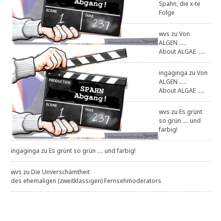
Spahn, die x-te
Folge
wvs
zu
Von
ALGEN .....
About ALGAE .....
ingaginga
zu
Von
ALGEN .....
About ALGAE .....
wvs
zu
Es grünt
so grün .... und
farbig!
ingaginga
zu
Es grünt so grün .... und farbig!
wvs
zu
Die Unverschämtheit
des ehemaligen (zweitklassigen) Fernsehmoderators