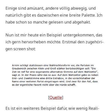
Eini­ge sind amü­sant, ande­re völ­lig abwe­gig, und
natür­lich gibt es dazwi­schen eine brei­te Palet­te. Ich
habe schon so man­che gele­sen und abgehakt.
Nun ist mir heu­te ein Bei­spiel unter­ge­kom­men, das
ich gern her­vor­he­ben möch­te. Erst­mal den zuge­hö­ri­
gen screen shot:
[
Quel­le
]
Es ist ein wei­te­res Bei­spiel dafür, wie wenig Rea­li­