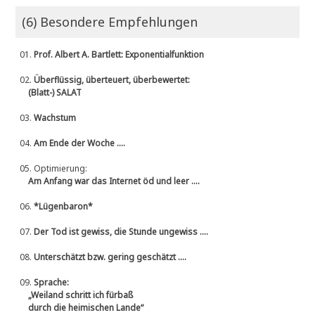
(6) Besondere Empfehlungen
01.
Prof. Albert A. Bartlett: Exponentialfunktion
02.
Überflüssig, überteuert, überbewertet:
(Blatt-) SALAT
03.
Wachstum
04.
Am Ende der Woche ....
05.
Optimierung:
Am Anfang war das Internet öd und leer ....
06.
*Lügenbaron*
07.
Der Tod ist gewiss, die Stunde ungewiss ....
08.
Unterschätzt bzw. gering geschätzt ....
09.
Sprache:
„Weiland schritt ich fürbaß
durch die heimischen Lande“