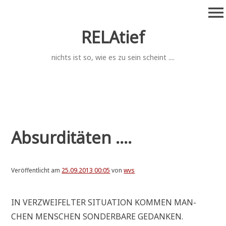
Zum
menu
Inhalt
springen
RELAtief
nichts ist so, wie es zu sein scheint ....
Absurditäten ....
Veröffentlicht am
25.09.2013 00:05
von
wvs
IN VER­ZWEI­FEL­TER SITUA­TI­ON KOM­MEN MAN­
CHEN MEN­SCHEN SON­DER­BA­RE GEDANKEN.