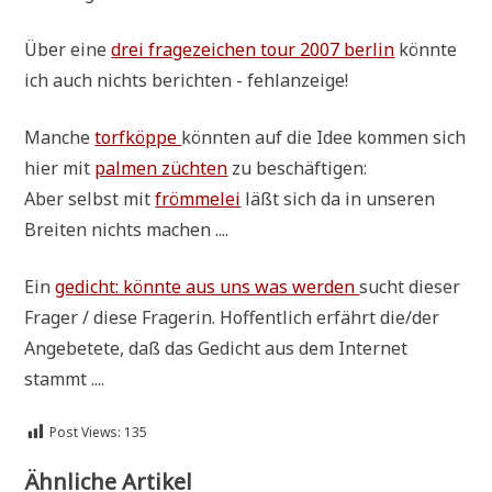
Über eine
drei fra­ge­zei­chen tour 2007 ber­lin
könn­te
ich auch nichts berich­ten - fehlanzeige!
Man­che
torf­köp­pe
könn­ten auf die Idee kom­men sich
hier mit
pal­men züch­ten
zu beschäftigen:
Aber selbst mit
fröm­me­lei
läßt sich da in unse­ren
Brei­ten nichts machen ....
Ein
gedicht: könn­te aus uns was wer­den
sucht die­ser
Fra­ger / die­se Fra­ge­rin. Hof­fent­lich erfährt die/der
Ange­be­te­te, daß das Gedicht aus dem Inter­net
stammt ....
Post Views:
135
Ähnliche Artikel