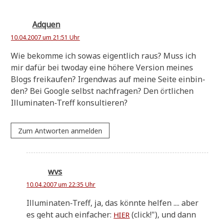
Adquen
10.04.2007 um 21:51 Uhr
Wie bekom­me ich sowas eigent­lich raus? Muss ich
mir dafür bei two­day eine höhe­re Ver­si­on mei­nes
Blogs frei­kau­fen? Irgend­was auf mei­ne Sei­te ein­bin­
den? Bei Goog­le selbst nach­fra­gen? Den ört­li­chen
Illu­mi­na­ten-Treff konsultieren?
Zum Antworten anmelden
wvs
10.04.2007 um 22:35 Uhr
Illu­mi­na­ten-Treff, ja, das könn­te hel­fen .... aber
es geht auch ein­fa­cher:
(click!"), und dann
HIER