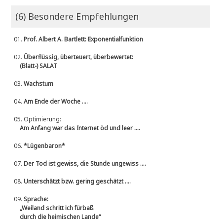
(6) Besondere Empfehlungen
01.
Prof. Albert A. Bartlett: Exponentialfunktion
02.
Überflüssig, überteuert, überbewertet:
(Blatt-) SALAT
03.
Wachstum
04.
Am Ende der Woche ....
05.
Optimierung:
Am Anfang war das Internet öd und leer ....
06.
*Lügenbaron*
07.
Der Tod ist gewiss, die Stunde ungewiss ....
08.
Unterschätzt bzw. gering geschätzt ....
09.
Sprache:
„Weiland schritt ich fürbaß
durch die heimischen Lande“