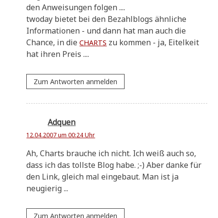
den Anwei­sun­gen folgen ....
two­day bie­tet bei den Bezahl­blogs ähn­li­che
Infor­ma­tio­nen - und dann hat man auch die
Chan­ce, in die
zu kom­men - ja, Eitel­keit
CHARTS
hat ihren Preis ....
Zum Antworten anmelden
Adquen
12.04.2007 um 00:24 Uhr
Ah, Charts brau­che ich nicht. Ich weiß auch so,
dass ich das toll­ste Blog habe. ;-) Aber dan­ke für
den Link, gleich mal ein­ge­baut. Man ist ja
neugierig ...
Zum Antworten anmelden