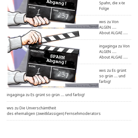
Spahn, die x-te
Folge
wvs
zu
Von
ALGEN .....
About ALGAE .....
ingaginga
zu
Von
ALGEN .....
About ALGAE .....
wvs
zu
Es grünt
so grün .... und
farbig!
ingaginga
zu
Es grünt so grün .... und farbig!
wvs
zu
Die Unverschämtheit
des ehemaligen (zweitklassigen) Fernsehmoderators