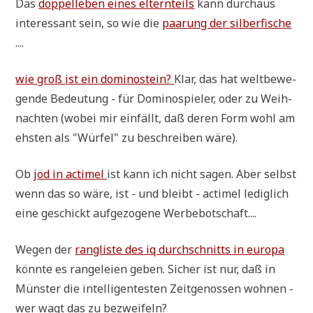
Das
dop­pel­le­ben eines eltern­teils
kann durch­aus
inter­es­sant sein, so wie die
paa­rung der sil­ber­fi­sche
....
wie groß ist ein domi­no­stein?
Klar, das hat welt­be­we­
gen­de Bedeu­tung - für Domi­no­spie­ler, oder zu Weih­
nach­ten (wobei mir ein­fällt, daß deren Form wohl am
ehsten als "Wür­fel" zu beschrei­ben wäre).
Ob
jod in acti­mel
ist kann ich nicht sagen. Aber selbst
wenn das so wäre, ist - und bleibt - acti­mel ledig­lich
eine geschickt auf­ge­zo­ge­ne Werbebotschaft....
Wegen der
rang­li­ste des iq durch­schnitts in euro­pa
könn­te es ran­ge­lei­en geben. Sicher ist nur, daß in
Mün­ster die intel­li­gen­te­sten Zeit­ge­nos­sen woh­nen -
wer wagt das zu bezweifeln?