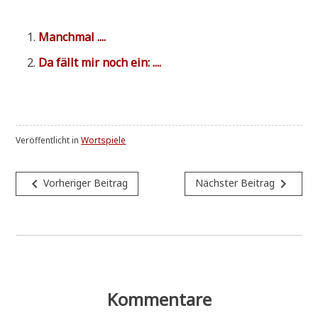
Manch­mal ....
Da fällt mir noch ein: ....
Veröffentlicht in
Wortspiele
Beitragsnavigation
navigate_before
navigate_next
Vorheriger Beitrag
Nächster Beitrag
Kommentare