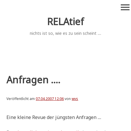
Zum
menu
Inhalt
springen
RELAtief
nichts ist so, wie es zu sein scheint ....
Anfragen ....
Veröffentlicht am
07.04.2007 12:06
von
wvs
Eine klei­ne Revue der jüng­sten Anfragen ....