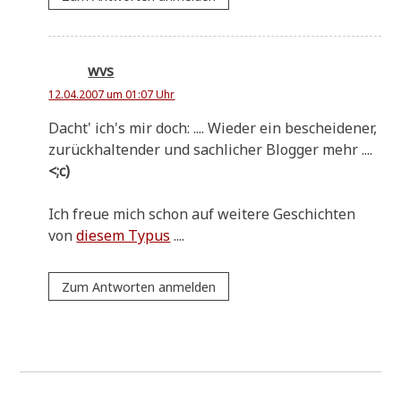
wvs
12.04.2007 um 01:07 Uhr
Dacht' ich's mir doch: .... Wie­der ein beschei­de­ner,
zurück­hal­ten­der und sach­li­cher Blog­ger mehr ....
<;c)
Ich freue mich schon auf wei­te­re Geschich­ten
von
die­sem Typus
....
Zum Antworten anmelden