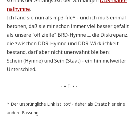
so hieß der Anfangs­text der vor­ma­li­gen
DDR-Natio­
nal­hym­ne
.
Ich fand sie nun als mp3-file* - und ich muß ein­mal
beto­nen, daß sie mir schon immer viel bes­ser gefällt
als unse­re "offi­zi­el­le" BRD-Hym­ne .... die Dis­kre­panz,
die zwi­schen DDR-Hym­ne und DDR-Wirk­lich­keit
bestand, darf aber nicht uner­wähnt bleiben:
Schein (Hym­ne) und Sein (Staat) - ein him­mel­wei­ter
Unterschied.
∙ ▪  ▪ ∙
*
Der ursprüng­li­che Link ist 'tot' - daher als Ersatz hier eine
ande­re Fassung: