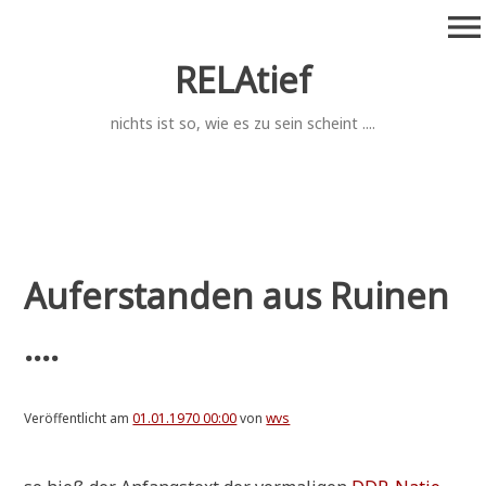
Zum
menu
Inhalt
springen
RELAtief
nichts ist so, wie es zu sein scheint ....
Auferstanden aus Ruinen
....
Veröffentlicht am
01.01.1970 00:00
von
wvs