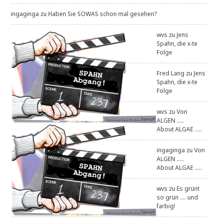
ingaginga
zu
Haben Sie SOWAS schon mal gesehen?
wvs
zu
Jens
Spahn, die x-te
Folge
Fred Lang
zu
Jens
Spahn, die x-te
Folge
wvs
zu
Von
ALGEN .....
About ALGAE .....
ingaginga
zu
Von
ALGEN .....
About ALGAE .....
wvs
zu
Es grünt
so grün .... und
farbig!