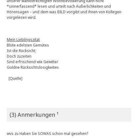
unserer wahlberechtigten Wohnbevölkerung kann nicht
*sinnerfassend* lesen und urteilt nach Äußerlichkeiten und
Hörensagen – und dem was BILD vorgibt und ihnen von Kollegen
vorgelesen wird.
Mein Lieblingszitat
Blüte edelsten Gemütes
Ist die Rücksicht;
Doch zuzeiten
Sind erfrischend wie Gewitter
Goldne Rücksichtslosigkeiten.
[Quelle]
(3) Anmerkungen ¹
wvs
zu
Haben Sie SOWAS schon mal gesehen?