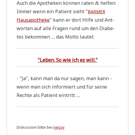
Auch die Apo­the­ken kön­nen raten
hel­fen:
&
Immer wenn ein Pati­ent sieht "
BARMER
Haus­apo­the­ke
" kann er dort Hil­fe und Ant­
wor­ten auf alle Fra­gen rund um den Dia­be­
tes bekom­men .... das Mot­to lautet:
"Leben. So wie ich es will."
- "Ja", kann man da nur sagen, man kann -
wenn man sich infor­miert und für sei­ne
Rech­te als Pati­ent eintritt ....
Dis­kus­si­on bit­te bei
nes­sy