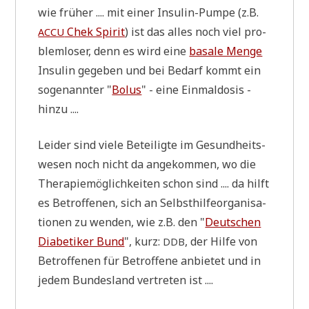
wie frü­her .... mit einer Insu­lin-Pum­pe (z.B.
Chek Spi­rit
) ist das alles noch viel pro­
ACCU
blem­lo­ser, denn es wird eine
basa­le Men­ge
Insu­lin gege­ben und bei Bedarf kommt ein
soge­nann­ter "
Bolus
" - eine Ein­mal­do­sis -
hinzu ....
Lei­der sind vie­le Betei­lig­te im Gesund­heits­
we­sen noch nicht da ange­kom­men, wo die
The­ra­pie­mög­lich­kei­ten schon sind .... da hilft
es Betrof­fe­nen, sich an Selbst­hil­fe­or­ga­ni­sa­
tio­nen zu wen­den, wie z.B. den "
Deut­schen
Dia­be­ti­ker Bund
", kurz:
, der Hil­fe von
DDB
Betrof­fe­nen für Betrof­fe­ne anbie­tet und in
jedem Bun­des­land ver­tre­ten ist ....