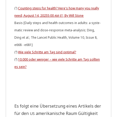
(¹)
Coun­ting steps for health? Here's how many you real­ly
need; August 14, 20255:00
; By Will Stone
AM
ET
Basis [Dai­ly steps and health out­co­mes in adults: a syste­
ma­tic review and dose-respon­se meta-ana­ly­sis; Ding,
Ding et al.; The Lan­cet Public Health, Volu­me 10, Issue 8,
e668 - e681]
(²)
Wie vie­le Schrit­te am Tag sind optimal?
(³)
10.000 oder weni­ger – wie vie­le Schrit­te am Tag soll­ten
es sein?
Es folgt eine Über­set­zung eines Arti­kels der
für den
ame­ri­ka­ni­sche Raum Gül­tig­keit
US