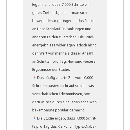
legen nahe, dass 7.000 Schrit­te ein
gutes Ziel sind. Je mehr man sich
bewegt, desto gerin­ger ist das Risi­ko,
an Herz-Kreis­lauf-Erkran­kun­gen und
ande­ren Lei­den zu ster­ben. Die Stu­di­
en­ergeb­nis­se wider­le­gen jedoch nicht
den Wert von mehr als die­ser Anzahl
an Schrit­ten pro Tag. Hier sind wei­te­re
Ergeb­nis­se der Studie:
Das häu­fig zitier­te Ziel von 10.000
Schrit­ten basiert nicht auf soli­den wis­
sen­schaft­li­chen Erkennt­nis­sen, son­
dern wur­de durch eine japa­ni­sche Wer­
be­kam­pa­gne popu­lär gemacht.
Die Stu­die ergab, dass 7.000 Schrit­
te pro Tag das Risi­ko für Typ-2-Dia­be­