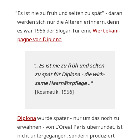
"
Es ist nie zu früh und sel­ten zu spät" - dar­an
wer­den sich nur die Älte­ren erin­nern, denn
es war 1956 der Slo­gan für eine
Wer­be­kam­
pa­gne von Diplo­na
:
"
.. Es ist nie zu früh und sel­ten
zu spät für Diplo­na - die wirk­
sa­me Haar­nähr­pfle­ge .."
[Kos­me­tik, 1956]
Diplo­na
wur­de spä­ter - nur um das noch zu
erwäh­nen - von L'Oreal Paris über­run­det, ist
nicht unter­ge­gan­gen, son­dern pro­du­ziert