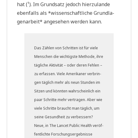
hat (¹). Im Grund­satz jedoch hier­zu­lan­de
eben­falls als *wis­sen­schaft­li­che Grund­la­
gen­ar­beit* ange­se­hen wer­den kann.
Das Zäh­len von Schrit­ten ist für vie­le
Men­schen die wich­tig­ste Metho­de, ihre
täg­li­che Akti­vi­tät – oder deren Feh­len –
zu erfas­sen. Vie­le Ame­ri­ka­ner ver­brin­
gen täg­lich mehr als neun Stun­den im
Sit­zen und könn­ten wahr­schein­lich ein
paar Schrit­te mehr ver­tra­gen. Aber wie
vie­le Schrit­te braucht man täg­lich, um
sei­ne Gesund­heit zu ver­bes­sern?
Neue, in The Lan­cet Public Health ver­öf­
fent­lich­te For­schungs­er­geb­nis­se