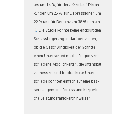
tes um 14 %, für Herz-Kreis­lauf-Erkran­
kun­gen um 25 %, für Depres­sio­nen um
22 % und für Demenz um 38 % senken.
Die Stu­die konn­te kei­ne end­gül­ti­gen
Schluss­fol­ge­run­gen dar­über zie­hen,
ob die Geschwin­dig­keit der Schrit­te
einen Unter­schied macht. Es gibt ver­
schie­de­ne Mög­lich­kei­ten, die Inten­si­tät
zu mes­sen, und beob­ach­te­te Unter­
schie­de könn­ten ein­fach auf eine bes­
se­re all­ge­mei­ne Fit­ness und kör­per­li­
che Lei­stungs­fä­hig­keit hin­wei­sen.