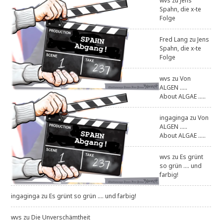
wvs
zu
Jens
Spahn, die x-te
Folge
Fred Lang
zu
Jens
Spahn, die x-te
Folge
wvs
zu
Von
ALGEN .....
About ALGAE .....
ingaginga
zu
Von
ALGEN .....
About ALGAE .....
wvs
zu
Es grünt
so grün .... und
farbig!
ingaginga
zu
Es grünt so grün .... und farbig!
wvs
zu
Die Unverschämtheit