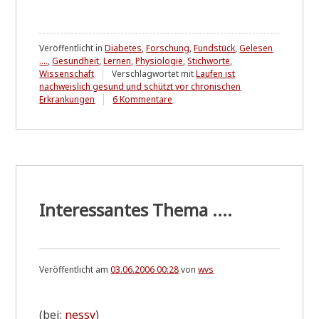
Veröffentlicht in
Diabetes
,
Forschung
,
Fundstück
,
Gelesen
....
,
Gesundheit
,
Lernen
,
Physiologie
,
Stichworte
,
Wissenschaft
Verschlagwortet mit
Laufen ist
nachweislich gesund und schützt vor chronischen
zu
Erkrankungen
6 Kommentare
Stimmt
das?
"Es
ist
nie
zu
früh
und
Interessantes Thema ....
selten
zu
spät"
Veröffentlicht am
03.06.2006 00:28
von
wvs
(bei:
nes­sy
)