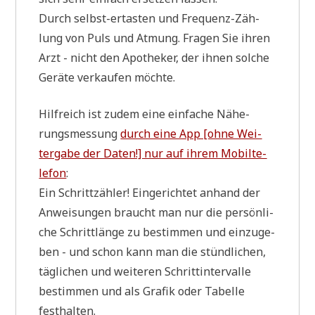
Durch selbst-erta­sten und Fre­quenz-Zäh­
lung von Puls und Atmung. Fra­gen Sie ihren
Arzt - nicht den Apo­the­ker, der ihnen sol­che
Gerä­te ver­kau­fen möchte.
Hilf­reich ist zudem eine ein­fa­che Nähe­
rungs­mes­sung
durch eine App [ohne Wei­
ter­ga­be der Daten!] nur auf ihrem Mobil­te­
le­fon
:
Ein Schritt­zäh­ler! Ein­ge­rich­tet anhand der
Anwei­sun­gen braucht man nur die per­sön­li­
che Schritt­län­ge zu bestim­men und ein­zu­ge­
ben - und schon kann man die stünd­li­chen,
täg­li­chen und wei­te­ren Schritt­in­ter­val­le
bestim­men und als Gra­fik oder Tabel­le
festhalten.