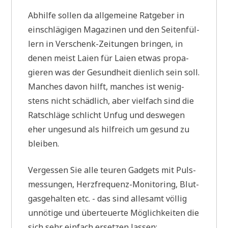
Abhil­fe sol­len da all­ge­mei­ne Rat­ge­ber in
ein­schlä­gi­gen Maga­zi­nen und den Sei­ten­fül­
lern in Ver­schenk-Zei­tun­gen brin­gen, in
denen meist Lai­en für Lai­en etwas pro­pa­
gie­ren was der Gesund­heit dien­lich sein soll.
Man­ches davon hilft, man­ches ist wenig­
stens nicht schäd­lich, aber viel­fach sind die
Rat­schlä­ge schlicht Unfug und des­we­gen
eher unge­sund als hilf­reich um gesund zu
bleiben.
Ver­ges­sen Sie alle teu­ren Gad­gets mit Puls­
mes­sun­gen, Herz­fre­quenz-Moni­to­ring, Blut­
gas­ge­hal­ten etc. - das sind alle­samt völ­lig
unnö­ti­ge und über­teu­er­te Mög­lich­kei­ten die
sich sehr ein­fach erset­zen lassen: