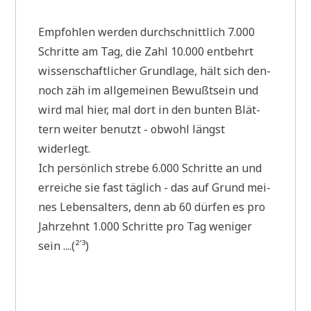
Emp­foh­len wer­den durch­schnitt­lich 7.000
Schrit­te am Tag, die Zahl 10.000 ent­behrt
wis­sen­schaft­li­cher Grund­la­ge, hält sich den­
noch zäh im all­ge­mei­nen Bewußt­sein und
wird mal hier, mal dort in den bun­ten Blät­
tern wei­ter benutzt - obwohl längst
widerlegt.
Ich per­sön­lich stre­be 6.000 Schrit­te an und
errei­che sie fast täg­lich - das auf Grund mei­
nes Lebens­al­ters, denn ab 60 dür­fen es pro
Jahr­zehnt 1.000 Schrit­te pro Tag weni­ger
,
sein ....(²
³)