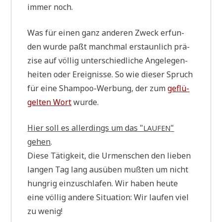
immer noch.
Was für einen ganz ande­ren Zweck erfun­
den wur­de paßt manch­mal erstaun­lich prä­
zi­se auf völ­lig unter­schied­li­che Ange­le­gen­
hei­ten oder Ereig­nis­se. So wie die­ser Spruch
für eine Sham­poo-Wer­bung, der zum
geflü­
gel­ten Wort
wurde.
Hier soll es aller­dings um das "
"
LAUFEN
gehen
.
Die­se Tätig­keit, die Urmen­schen den lie­ben
lan­gen Tag lang aus­üben muß­ten um nicht
hung­rig ein­zu­schla­fen. Wir haben heu­te
eine völ­lig ande­re Situa­ti­on: Wir lau­fen viel
zu wenig!