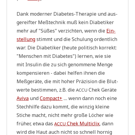
Dank moder­ner Dia­be­tes-The­ra­pie und aus­
ge­reif­ter Meß­tech­nik muß kein Dia­be­ti­ker
mehr auf "Süßes" ver­zich­ten, wenn die
Ein­
stel­lung
stimmt und die Schu­lung ordent­lich
war: Die Dia­be­ti­ker (heu­te poli­tisch kor­rekt:
"Men­schen mit Dia­be­tes") ler­nen, wie sie
mit Insu­lin die zu sich genom­me­ne Men­ge
kom­pen­sie­ren - dabei hel­fen ihnen die
Meß­ge­rä­te, die mit hoher Prä­zi­si­on die Blut­
wer­te bestim­men, z.B. die
Chek Gerä­te
ACCU
Avi­va
und
Com­pact+
.... wenn dann noch eine
Stech­hil­fe dazu kommt, die win­zig klei­ne
Sti­che macht, nicht mehr gro­ße Löcher wie
frü­her, etwa das
Chek Mul­ti­clix
, dann
ACCU
wird die Haut auch nicht so schnell hor­nig