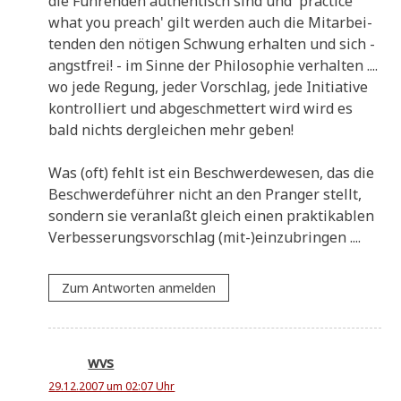
die Füh­ren­den authen­tisch sind und 'prac­ti­ce
what you preach' gilt wer­den auch die Mit­ar­bei­
ten­den den nöti­gen Schwung erhal­ten und sich -
angst­frei! - im Sin­ne der Phi­lo­so­phie ver­hal­ten ....
wo jede Regung, jeder Vor­schlag, jede Initia­ti­ve
kon­trol­liert und abge­schmet­tert wird wird es
bald nichts der­glei­chen mehr geben!
Was (oft) fehlt ist ein Beschwer­de­we­sen, das die
Beschwer­de­füh­rer nicht an den Pran­ger stellt,
son­dern sie ver­an­laßt gleich einen prak­ti­ka­blen
Ver­bes­se­rungs­vor­schlag (mit-)einzubringen ....
Zum Antworten anmelden
wvs
29.12.2007 um 02:07 Uhr