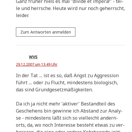
Ganz frü­her hieß es mal "divi­de et impe­ra!" - tei­
le und herr­sche. Heu­te wird nur noch geherrscht,
leider.
Zum Antworten anmelden
wvs
29.12.2007 um 13:49 Uhr
In der Tat .... ist es so, daß Angst zu Aggres­si­on
führt .... oder zu Flucht, min­de­stens bio­lo­gisch,
das sind Grundgesetzmäßigkeiten.
Da ich ja nicht mehr 'akti­ver' Bestand­teil des
Gesche­hens bin gewin­ne ich Abstand zur Ana­ly­
se - min­de­stens läßt sich so viel­leicht andern­
orts, da, wo noch Inter­es­se besteht etwas zu ver­
bes­sern, die eine oder ande­re Kehrt­wen­de initi­