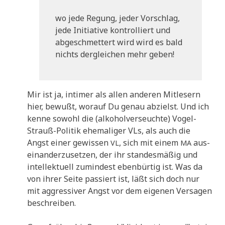
wo jede Regung, jeder Vor­schlag,
jede Initia­ti­ve kon­trol­liert und
abge­schmet­tert wird wird es bald
nichts der­glei­chen mehr geben!
Mir ist ja, inti­mer als allen ande­ren Mit­le­sern
hier, bewußt, wor­auf Du genau abzielst. Und ich
ken­ne sowohl die (alko­hol­ver­seuch­te) Vogel-
Strauß-Poli­tik ehe­ma­li­ger VLs, als auch die
Angst einer gewis­sen
, sich mit einem
aus­
VL
MA
ein­an­der­zu­set­zen, der ihr stan­des­mä­ßig und
intel­lek­tu­ell zumin­dest eben­bür­tig ist. Was da
von ihrer Sei­te pas­siert ist, läßt sich doch nur
mit aggres­si­ver Angst vor dem eige­nen Ver­sa­gen
beschreiben.