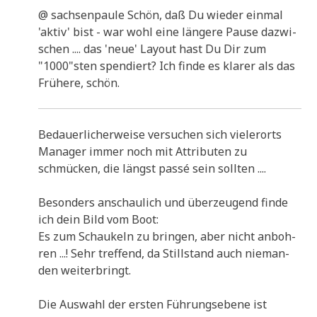
@ sach­sen­pau­le Schön, daß Du wie­der ein­mal
'aktiv' bist - war wohl eine län­ge­re Pau­se dazwi­
schen .... das 'neue' Lay­out hast Du Dir zum
"1000"sten spen­diert? Ich fin­de es kla­rer als das
Frü­he­re, schön.
Bedau­er­li­cher­wei­se ver­su­chen sich vie­ler­orts
Mana­ger immer noch mit Attri­bu­ten zu
schmücken, die längst pas­sé sein sollten ....
Beson­ders anschau­lich und über­zeu­gend fin­de
ich dein Bild vom Boot:
Es zum Schau­keln zu brin­gen, aber nicht anboh­
ren ...! Sehr tref­fend, da Still­stand auch nie­man­
den weiterbringt.
Die Aus­wahl der ersten Füh­rungs­ebe­ne ist