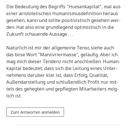
Die Bedeu­tung des Begriffs "Human­ka­pi­tal", mal aus
einer ari­sto­te­li­schen Huma­nis­mus­de­fi­ni­ti­on her­aus
gese­hen, kann und soll­te posi­ti­vi­stisch gese­hen wer­
den. Hat also eine grund­le­gend opti­mi­stisch in die
Zukunft schau­en­de Aussage . . .
Natür­lich ist mir der all­ge­mei­ne Tenor, sie­he auch
das böse Wort "Manö­vrier­mas­se", geläu­fig. Aber ich
mag mich die­ser Ten­denz nicht anschlie­ßen. Human­
ka­pi­tal bedeu­tet, dass sich die Lei­tung eines Unter­
neh­mens dar­über klar ist, dass Erfolg, Qua­li­tät,
Außen­dar­stel­lung und schluß­end­lich Pro­fit nur mit­
tels des geheg­ten und gepfleg­ten Mit­ar­bei­ters mög­
lich ist.
Zum Antworten anmelden