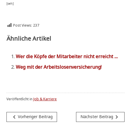
[oeh]
Post Views:
237
Ähnliche Artikel
Wer die Köp­fe der Mit­ar­bei­ter nicht erreicht ....
Weg mit der Arbeitslosenversicherung!
Veröffentlicht in
Job & Karriere
Beitragsnavigation
navigate_before
navigate_next
Vorheriger Beitrag
Nächster Beitrag