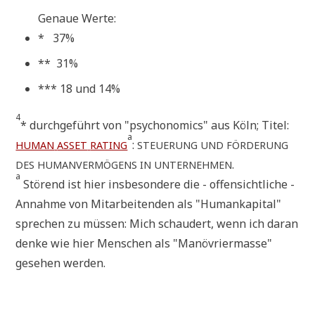
Genaue Wer­te:
* 37%
** 31%
*** 18 und 14%
4
* durch­ge­führt von "psy­cho­no­mics" aus Köln; Titel:
a
:
HUMAN
ASSET
RATING
STEUERUNG
UND
FÖRDERUNG
.
DES
HUMANVERMÖGENS
IN
UNTERNEHMEN
a
Stö­rend ist hier ins­be­son­de­re die - offen­sicht­li­che -
Annah­me von Mit­ar­bei­ten­den als "Human­ka­pi­tal"
spre­chen zu müs­sen: Mich schau­dert, wenn ich dar­an
den­ke wie hier Men­schen als "Manö­vrier­mas­se"
gese­hen werden.