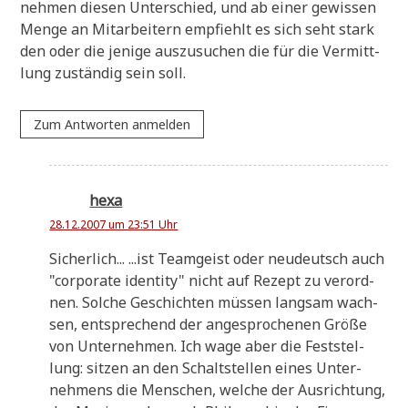
neh­men die­sen Unter­schied, und ab einer gewis­sen
Men­ge an Mit­ar­bei­tern emp­fiehlt es sich seht stark
den oder die jeni­ge aus­zu­su­chen die für die Ver­mitt­
lung zustän­dig sein soll.
Zum Antworten anmelden
hexa
28.12.2007 um 23:51 Uhr
Sicher­lich... ...ist Team­geist oder neu­deutsch auch
"cor­po­ra­te iden­ti­ty" nicht auf Rezept zu ver­ord­
nen. Sol­che Geschich­ten müs­sen lang­sam wach­
sen, ent­spre­chend der ange­spro­che­nen Grö­ße
von Unter­neh­men. Ich wage aber die Fest­stel­
lung: sit­zen an den Schalt­stel­len eines Unter­
neh­mens die Men­schen, wel­che der Aus­rich­tung,