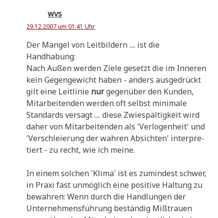
wvs
29.12.2007 um 01:41 Uhr
Der Man­gel von Leit­bil­dern .... ist die
Handhabung:
Nach Außen wer­den Zie­le gesetzt die im Inne­ren
kein Gegen­ge­wicht haben - anders aus­ge­drückt
gilt eine Leit­li­nie
nur
gegen­über den Kun­den,
Mit­ar­bei­ten­den wer­den oft selbst mini­ma­le
Stan­dards ver­sagt .... die­se Zwie­späl­tig­keit wird
daher von Mit­ar­bei­ten­den als 'Ver­lo­gen­heit' und
'Ver­schleie­rung der wah­ren Absich­ten' inter­pre­
tiert - zu recht, wie ich meine.
In einem sol­chen 'Kli­ma' ist es zumin­dest schwer,
in Pra­xi fast unmög­lich eine posi­ti­ve Hal­tung zu
bewah­ren: Wenn durch die Hand­lun­gen der
Unter­neh­mens­füh­rung bestän­dig Miß­trau­en