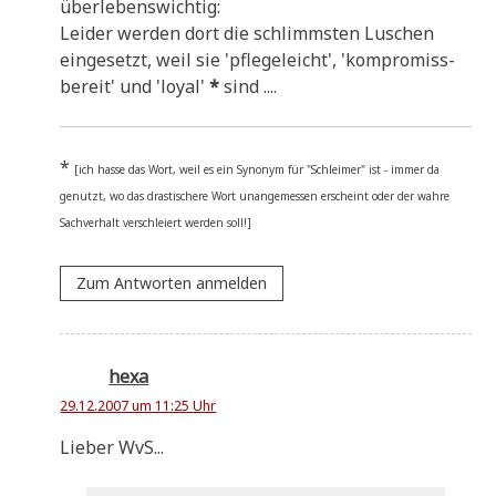
überlebenswichtig:
Lei­der wer­den dort die schlimm­sten Luschen
ein­ge­setzt, weil sie 'pfle­ge­leicht', 'kom­pro­miss­
be­reit' und 'loy­al'
*
sind ....
*
[ich has­se das Wort, weil es ein Syn­onym für "Schlei­mer" ist - immer da
genutzt, wo das dra­sti­sche­re Wort unan­ge­mes­sen erscheint oder der wah­re
Sach­ver­halt ver­schlei­ert wer­den soll!]
Zum Antworten anmelden
hexa
29.12.2007 um 11:25 Uhr
Lie­ber WvS...