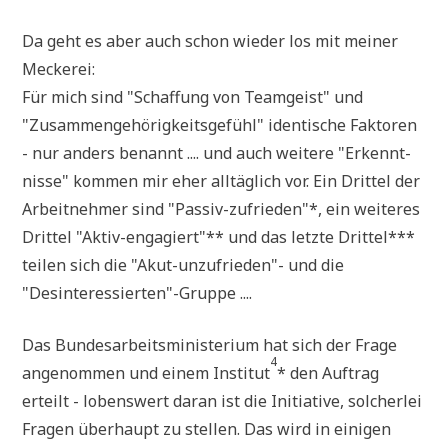
Da geht es aber auch schon wie­der los mit mei­ner
Meckerei:
Für mich sind "Schaf­fung von Team­geist" und
"Zusam­men­ge­hö­rig­keits­ge­fühl" iden­ti­sche Fak­to­ren
- nur anders benannt .... und auch wei­te­re "Erkennt­
nis­se" kom­men mir eher all­täg­lich vor. Ein Drit­tel der
Arbeit­neh­mer sind "Pas­siv-zufrie­den"*, ein wei­te­res
Drit­tel "Aktiv-enga­giert"** und das letz­te Drit­tel***
tei­len sich die "Akut-unzu­frie­den"- und die
"Desinteressierten"-Gruppe ....
Das Bun­des­ar­beits­mi­ni­ste­ri­um hat sich der Fra­ge
4
ange­nom­men und einem Insti­tut
* den Auf­trag
erteilt - lobens­wert dar­an ist die Initia­ti­ve, sol­cher­lei
Fra­gen über­haupt zu stel­len. Das wird in eini­gen