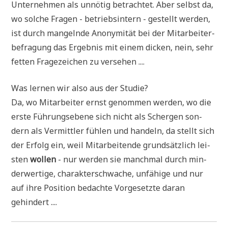
Unter­neh­men als unnö­tig betrach­tet. Aber selbst da,
wo sol­che Fra­gen - betriebs­in­tern - gestellt wer­den,
ist durch man­geln­de Anony­mi­tät bei der Mit­ar­bei­ter­
be­fra­gung das Ergeb­nis mit einem dicken, nein, sehr
fet­ten Fra­ge­zei­chen zu versehen ....
Was ler­nen wir also aus der Studie?
Da, wo Mit­ar­bei­ter ernst genom­men wer­den, wo die
erste Füh­rungs­ebe­ne sich nicht als Scher­gen son­
dern als Ver­mitt­ler füh­len und han­deln, da stellt sich
der Erfolg ein, weil Mit­ar­bei­ten­de grund­sätz­lich lei­
sten
wol­len
- nur wer­den sie manch­mal durch min­
der­wer­ti­ge, cha­rak­ter­schwa­che, unfä­hi­ge und nur
auf ihre Posi­ti­on bedach­te Vor­ge­setz­te dar­an
gehindert ....