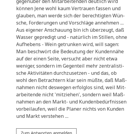
gegen­über den Mit­ar­bei­ten­den deut­lich wird
kön­nen Jene wohl kaum Ver­trau­en fas­sen und
glau­ben, man wer­de sich der berech­tig­ten Wün­
sche, For­de­run­gen und Vor­schlä­ge annehmen ....
Aus eige­ner Anschau­ung bin ich über­zeugt, daß
Was­ser gepre­digt und - natür­lich im Stil­len, ohne
Auf­he­bens - Wein getrun­ken wird, will sagen:
Man beschwört die Bedeu­tung der Kun­den­nä­he
auf der einen Sei­te, ver­sucht aber nicht etwa
weni­ger, son­dern im Gegen­teil mehr zen­tra­li­sti­
sche Akti­vi­tä­ten durch­zu­set­zen - und das, ob
wohl den Betrach­tern klar sein müß­te, daß Maß­
nah­men nicht des­we­gen erfolg­los sind, weil Mit­
ar­bei­ten­de nicht 'mit­zie­hen', son­dern weil Maß­
nah­men an den Markt- und Kun­den­be­dürf­nis­sen
vor­bei­lau­fen, weil die Pla­ner nichts von Kun­den
und Markt verstehen ....
Zum Antworten anmelden