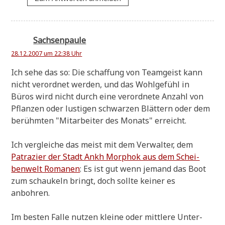
Sachsenpaule
28.12.2007 um 22:38 Uhr
Ich sehe das so: Die schaf­fung von Team­geist kann
nicht ver­ord­net wer­den, und das Wohl­ge­fühl in
Büros wird nicht durch eine ver­ord­ne­te Anzahl von
Pflan­zen oder lusti­gen schwar­zen Blät­tern oder dem
berühm­ten "Mit­ar­bei­ter des Monats" erreicht.
Ich ver­glei­che das meist mit dem Ver­wal­ter, dem
Patra­zier der Stadt Ankh Mor­phok aus dem Schei­
ben­welt Roma­nen
: Es ist gut wenn jemand das Boot
zum schau­keln bringt, doch soll­te kei­ner es
anbohren.
Im besten Fal­le nut­zen klei­ne oder mitt­le­re Unter­