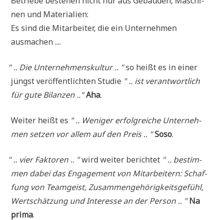
Betrie­be bestehen nicht nur aus Gebäu­den, Maschi­
nen und Materialien:
Es sind die Mit­ar­bei­ter, die ein Unter­neh­men
ausmachen ....
"
.. Die Unter­neh­mens­kul­tur .. "
so heißt es in einer
jüngst ver­öf­fent­lich­ten Stu­die
" .. ist ver­ant­wort­lich
für gute Bilan­zen .."
Aha
.
Wei­ter heißt es
" .. Weni­ger erfolg­rei­che Unter­neh­
men set­zen vor allem auf den Preis .. "
Soso
.
"
.. vier Fak­to­ren .. "
wird wei­ter berich­tet
" .. bestim­
men dabei das Enga­ge­ment von Mit­ar­bei­tern: Schaf­
fung von Team­geist, Zusam­men­ge­hö­rig­keits­ge­fühl,
Wert­schät­zung und Inter­es­se an der Per­son .. "
Na
pri­ma
.