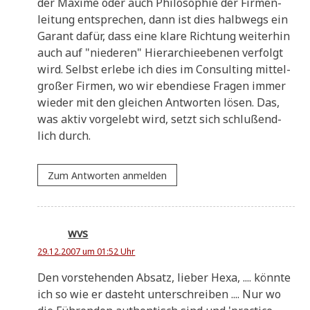
der Maxi­me oder auch Phi­lo­so­phie der Fir­men­
lei­tung ent­spre­chen, dann ist dies halb­wegs ein
Garant dafür, dass eine kla­re Rich­tung wei­ter­hin
auch auf "nie­de­ren" Hier­ar­chie­ebe­nen ver­folgt
wird. Selbst erle­be ich dies im Con­sul­ting mit­tel­
gro­ßer Fir­men, wo wir eben­die­se Fra­gen immer
wie­der mit den glei­chen Ant­wor­ten lösen. Das,
was aktiv vor­ge­lebt wird, setzt sich schluß­end­
lich durch.
Zum Antworten anmelden
wvs
29.12.2007 um 01:52 Uhr
Den vor­ste­hen­den Absatz, lie­ber Hexa, .... könn­te
ich so wie er dasteht unter­schrei­ben .... Nur wo