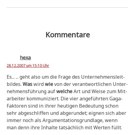
Kommentare
hexa
28.12.2007 um 15:10 Uhr
Es... ... geht also um die Fra­ge des Unter­neh­mens­leit­
bil­des.
Was
wird
wie
von der ver­ant­wort­li­chen Unter­
neh­mens­füh­rung auf
wel­che
Art und Wei­se zum Mit­
ar­bei­ter kom­mu­ni­ziert. Die vier ange­führ­ten Gaga-
Fak­to­ren sind in ihrer heu­ti­gen Bedeu­tung schon
sehr abge­schlif­fen und abge­run­det; eig­nen sich aber
immer noch als Argu­men­ta­ti­ons­grund­la­ge, wenn
man denn ihre Inhal­te tat­säch­lich mit Wer­ten füllt.