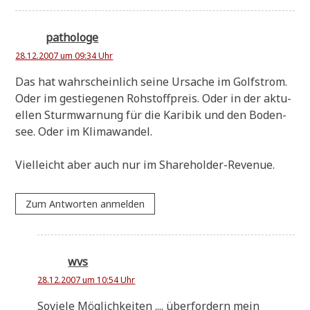
pathologe
28.12.2007 um 09:34 Uhr
Das hat wahr­schein­lich sei­ne Ursa­che im Golf­strom.
Oder im gestie­ge­nen Roh­stoff­preis. Oder in der aktu­
el­len Sturm­war­nung für die Kari­bik und den Boden­
see. Oder im Klimawandel.
Viel­leicht aber auch nur im Shareholder-Revenue.
Zum Antworten anmelden
wvs
28.12.2007 um 10:54 Uhr
Sovie­le Mög­lich­kei­ten .... über­for­dern mein