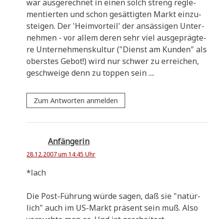
war aus­ge­rech­net in einen solch streng regle­
men­tier­ten und schon gesät­tig­ten Markt ein­zu­
stei­gen. Der 'Heim­vor­teil' der ansäs­si­gen Unter­
neh­men - vor allem deren sehr viel aus­ge­präg­te­
re Unter­neh­mens­kul­tur ("Dienst am Kun­den" als
ober­stes Gebot!) wird nur schwer zu errei­chen,
geschwei­ge denn zu top­pen sein ....
Zum Antworten anmelden
Anfängerin
28.12.2007 um 14:45 Uhr
*lach
Die Post-Füh­rung wür­de sagen, daß sie "natür­
lich" auch im US-Markt prä­sent sein muß. Also