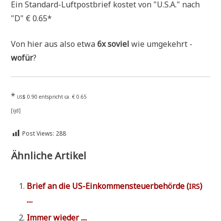
Ein Stan­dard-Luft­post­brief kostet von "U.S.A." nach
"D" € 0.65*
Von hier aus also etwa
6x soviel
wie umge­kehrt -
wofür
?
*
$ 0.90 ent­spricht ca. € 0.65
US
[ijd]
Post Views:
288
Ähnliche Artikel
Brief an die US-Ein­kom­men­steu­er­be­hör­de (
)
IRS
....
Immer wie­der ....