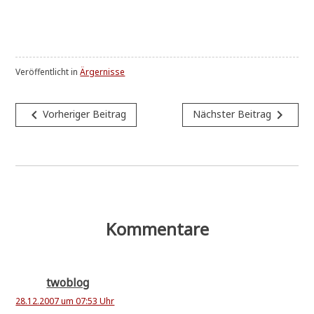
Veröffentlicht in
Ärgernisse
Beitragsnavigation
navigate_before
navigate_next
Vorheriger Beitrag
Nächster Beitrag
Kommentare
twoblog
28.12.2007 um 07:53 Uhr