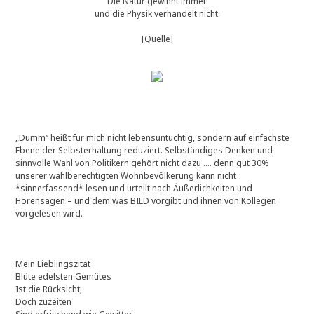
Die Natur gewinnt immer
und die Physik verhandelt nicht.
[Quelle]
„Dumm“ heißt für mich nicht lebensuntüchtig, sondern auf einfachste
Ebene der Selbsterhaltung reduziert. Selbständiges Denken und
sinnvolle Wahl von Politikern gehört nicht dazu …. denn gut 30%
unserer wahlberechtigten Wohnbevölkerung kann nicht
*sinnerfassend* lesen und urteilt nach Äußerlichkeiten und
Hörensagen – und dem was BILD vorgibt und ihnen von Kollegen
vorgelesen wird.
Mein Lieblingszitat
Blüte edelsten Gemütes
Ist die Rücksicht;
Doch zuzeiten