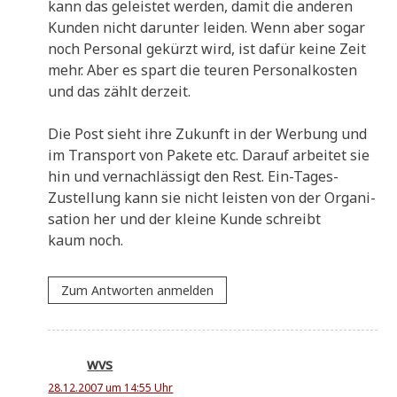
kann das gelei­stet wer­den, damit die ande­ren
Kun­den nicht dar­un­ter lei­den. Wenn aber sogar
noch Per­so­nal gekürzt wird, ist dafür kei­ne Zeit
mehr. Aber es spart die teu­ren Per­so­nal­ko­sten
und das zählt derzeit.
Die Post sieht ihre Zukunft in der Wer­bung und
im Trans­port von Pake­te etc. Dar­auf arbei­tet sie
hin und ver­nach­läs­sigt den Rest. Ein-Tages-
Zustel­lung kann sie nicht lei­sten von der Orga­ni­
sa­ti­on her und der klei­ne Kun­de schreibt
kaum noch.
Zum Antworten anmelden
wvs
28.12.2007 um 14:55 Uhr