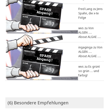
Fred Lang
zu
Jens
Spahn, die x-te
Folge
wvs
zu
Von
ALGEN .....
About ALGAE .....
ingaginga
zu
Von
ALGEN .....
About ALGAE .....
wvs
zu
Es grünt
so grün .... und
farbig!
(6) Besondere Empfehlungen