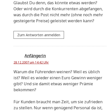
Glaubst Du denn, das könn­te etwas wer­den?
Oder wird durch die Kon­kur­ren­ten abge­fan­gen,
was durch die Post nicht mehr (ohne noch mehr
gestei­ger­te Prei­se) gelei­stet wer­den kann?
Zum Antworten anmelden
Anfängerin
28.12.2007 um 14:42 Uhr
War­um die Füh­ren­den wei­nen? Weil es üblich
ist? Weil es wie­der einen Euro Gewinn weni­ger
gibt? Und sie damit etwas weni­ger Prä­mie
bekommen?
Für Kun­den braucht man Zeit, um sie zufrie­den
zu stel­len. Nur wenn genü­gend Per­so­nal da ist,