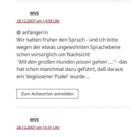
wvs
28.12.2007 um 14:58 Uhr
@ anfän­ge­rin
Wir hat­ten frü­her den Spruch - und ich bit­te
wegen der etwas unge­wohn­ten Sprach­ebe­ne
schon vor­sorg­lich um Nachsicht:
"Mit den gro­ßen Hun­den pis­sen gehen ...."
- das
hat schon manch­mal dazu geführt, daß dar­aus
ein 'begos­se­ner Pudel' wurde ....
Zum Antworten anmelden
wvs
28.12.2007 um 15:01 Uhr