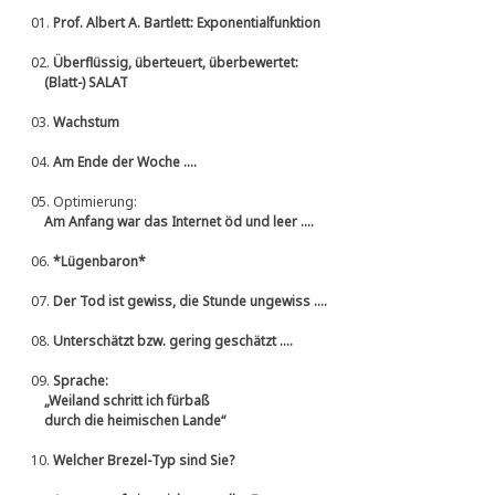
01.
Prof. Albert A. Bartlett: Exponentialfunktion
02.
Überflüssig, überteuert, überbewertet:
(Blatt-) SALAT
03.
Wachstum
04.
Am Ende der Woche ....
05.
Optimierung:
Am Anfang war das Internet öd und leer ....
06.
*Lügenbaron*
07.
Der Tod ist gewiss, die Stunde ungewiss ....
08.
Unterschätzt bzw. gering geschätzt ....
09.
Sprache:
„Weiland schritt ich fürbaß
durch die heimischen Lande“
10.
Welcher Brezel-Typ sind Sie?