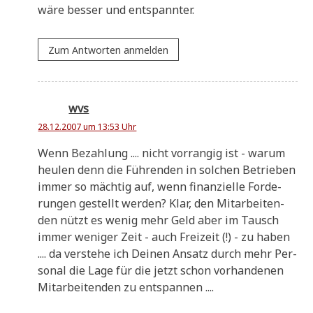
wäre bes­ser und entspannter.
Zum Antworten anmelden
wvs
28.12.2007 um 13:53 Uhr
Wenn Bezah­lung .... nicht vor­ran­gig ist - war­um
heu­len denn die Füh­ren­den in sol­chen Betrie­ben
immer so mäch­tig auf, wenn finan­zi­el­le For­de­
run­gen gestellt wer­den? Klar, den Mit­ar­bei­ten­
den nützt es wenig mehr Geld aber im Tausch
immer weni­ger Zeit - auch Frei­zeit (!) - zu haben
.... da ver­ste­he ich Dei­nen Ansatz durch mehr Per­
so­nal die Lage für die jetzt schon vor­han­de­nen
Mit­ar­bei­ten­den zu entspannen ....