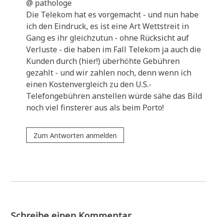
@ patho­lo­ge
Die Tele­kom hat es vor­ge­macht - und nun habe
ich den Ein­druck, es ist eine Art Wett­streit in
Gang es ihr gleich­zu­tun - ohne Rück­sicht auf
Ver­lu­ste - die haben im Fall Tele­kom ja auch die
Kun­den durch (hier!) über­höh­te Gebüh­ren
gezahlt - und wir zah­len noch, denn wenn ich
einen Kosten­ver­gleich zu den U.S.-
Telefongebühren anstel­len wür­de sähe das Bild
noch viel fin­ste­rer aus als beim Porto!
Zum Antworten anmelden
Schreibe einen Kommentar