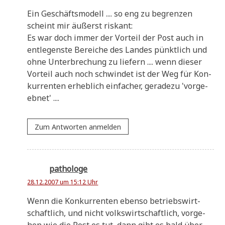
Ein Geschäfts­mo­dell .... so eng zu begren­zen
scheint mir äußerst riskant:
Es war doch immer der Vor­teil der Post auch in
ent­le­gen­ste Berei­che des Lan­des pünkt­lich und
ohne Unter­bre­chung zu lie­fern .... wenn die­ser
Vor­teil auch noch schwin­det ist der Weg für Kon­
kur­ren­ten erheb­lich ein­fa­cher, gera­de­zu 'vor­ge­
eb­net' ....
Zum Antworten anmelden
pathologe
28.12.2007 um 15:12 Uhr
Wenn die Kon­kur­ren­ten eben­so betriebs­wirt­
schaft­lich, und nicht volks­wirt­schaft­lich, vor­ge­
hen wie die Post es tut, dann gibt es bald über­