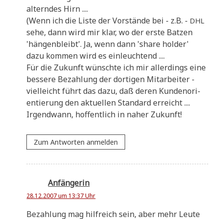
altern­des Hirn ....
(Wenn ich die Liste der Vor­stän­de bei - z.B. -
DHL
sehe, dann wird mir klar, wo der erste Bat­zen
'hän­gen­bleibt'. Ja, wenn dann 'share hol­der'
dazu kom­men wird es einleuchtend ....
Für die Zukunft wünsch­te ich mir aller­dings eine
bes­se­re Bezah­lung der dor­ti­gen Mit­ar­bei­ter -
viel­leicht führt das dazu, daß deren Kun­den­ori­
en­tie­rung den aktu­el­len Stan­dard erreicht ....
Irgend­wann, hof­fent­lich in naher Zukunft!
Zum Antworten anmelden
Anfängerin
28.12.2007 um 13:37 Uhr
Bezah­lung mag hilf­reich sein, aber mehr Leu­te