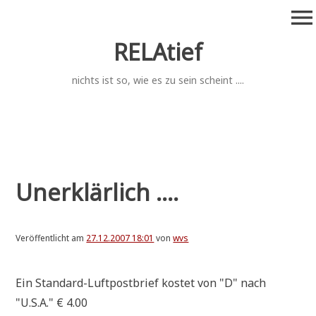
Zum
menu
Inhalt
springen
RELAtief
nichts ist so, wie es zu sein scheint ....
Unerklärlich ....
Veröffentlicht am
27.12.2007 18:01
von
wvs
Ein Stan­dard-Luft­post­brief kostet von "D" nach
"U.S.A." € 4.00