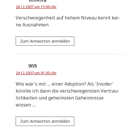
28.12.2007 um 15:06 Uhr
Ver­schwie­gen­heit auf hohem Niveau kennt kei­
ne Ausnahmen.
Zum Antworten anmelden
wvs
29.12.2007 um 01:30 Uhr
Wie wär's mit .... einer Adop­ti­on? Als 'Insi­der'
könn­te ich dann die ver­schwie­gen­sten Ver­trau­
lich­kei­ten und geheim­sten Geheim­nis­se
wissen ....
Zum Antworten anmelden