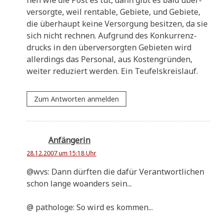
ver­sorg­te, weil ren­ta­ble, Gebie­te, und Gebie­te,
die über­haupt kei­ne Ver­sor­gung besit­zen, da sie
sich nicht rech­nen. Auf­grund des Kon­kur­renz­
drucks in den über­ver­sorg­ten Gebie­ten wird
aller­dings das Per­so­nal, aus Kosten­grün­den,
wei­ter redu­ziert wer­den. Ein Teufelskreislauf.
Zum Antworten anmelden
Anfängerin
28.12.2007 um 15:18 Uhr
@wvs: Dann dürf­ten die dafür Ver­ant­wort­li­chen
schon lan­ge woan­ders sein...
@ patho­lo­ge: So wird es kommen...