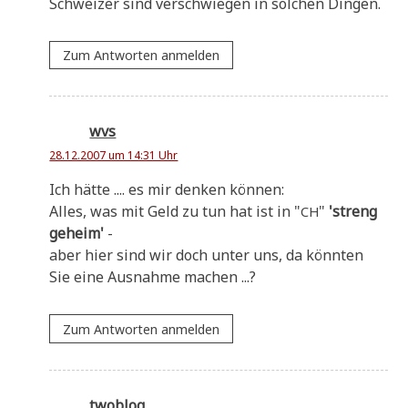
Schwei­zer sind ver­schwie­gen in sol­chen Dingen.
Zum Antworten anmelden
wvs
28.12.2007 um 14:31 Uhr
Ich hät­te .... es mir den­ken können:
Alles, was mit Geld zu tun hat ist in "
"
'streng
CH
geheim'
-
aber hier sind wir doch unter uns, da könn­ten
Sie eine Aus­nah­me machen ...?
Zum Antworten anmelden
twoblog