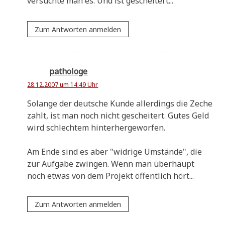
ver­such­te man es. Und ist gescheitert...
Zum Antworten anmelden
pathologe
28.12.2007 um 14:49 Uhr
Solan­ge der deut­sche Kun­de aller­dings die Zeche
zahlt, ist man noch nicht geschei­tert. Gutes Geld
wird schlech­tem hinterhergeworfen.
Am Ende sind es aber "wid­ri­ge Umstän­de", die
zur Auf­ga­be zwin­gen. Wenn man über­haupt
noch etwas von dem Pro­jekt öffent­lich hört...
Zum Antworten anmelden