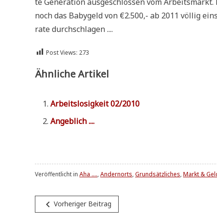
te Gene­ra­ti­on aus­ge­schlos­sen vom Arbeits­markt
noch das Baby­geld von €2.500,- ab 2011 völ­lig ein­
ra­te durchschlagen ....
Post Views:
273
Ähnliche Artikel
Arbeits­lo­sig­keit 02/2010
Angeb­lich ....
Veröffentlicht in
Aha ....
,
Andernorts
,
Grundsätzliches
,
Markt & Gel
Beitragsnavigation
navigate_before
Vorheriger Beitrag