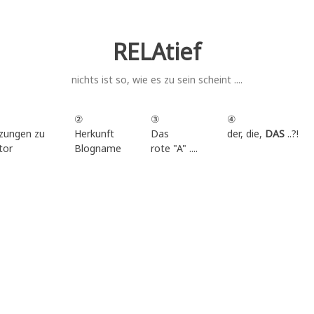
RELAtief
nichts ist so, wie es zu sein scheint ....
②
③
④
zungen zu
Herkunft
Das
der, die,
DAS
..?!
tor
Blogname
rote "A" ....
.