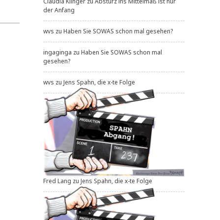
Claudia Klinger
zu
Absturz ins Mittelmaß ist nur
der Anfang
wvs
zu
Haben Sie SOWAS schon mal gesehen?
ingaginga
zu
Haben Sie SOWAS schon mal
gesehen?
wvs
zu
Jens Spahn, die x-te Folge
Fred Lang
zu
Jens Spahn, die x-te Folge