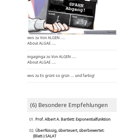
wvs
zu
Von ALGEN .....
About ALGAE .....
ingaginga
zu
Von ALGEN .....
About ALGAE .....
wvs
zu
Es grünt so grün .... und farbig!
(6) Besondere Empfehlungen
01.
Prof. Albert A. Bartlett: Exponentialfunktion
02.
Überflüssig, überteuert, überbewertet:
(Blatt-) SALAT