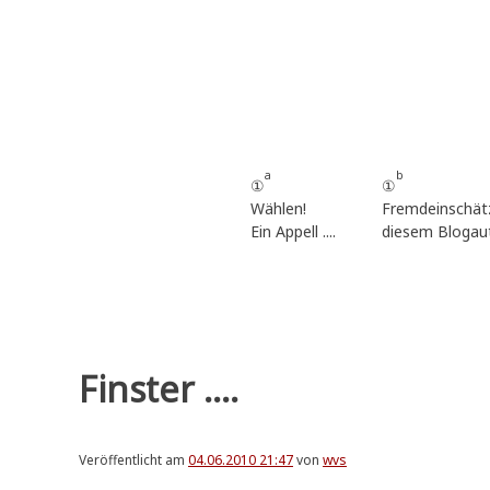
Zum
Inhalt
springen
a
b
①
①
Wählen!
Fremdeinschät
Ein Appell ....
diesem Blogau
Finster ....
Veröffentlicht am
04.06.2010 21:47
von
wvs