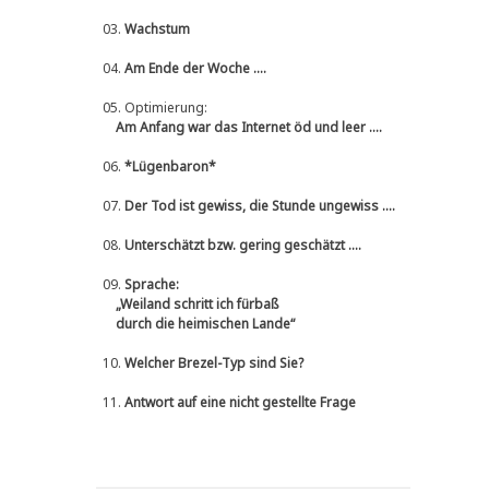
03.
Wachstum
04.
Am Ende der Woche ....
05.
Optimierung:
Am Anfang war das Internet öd und leer ....
06.
*Lügenbaron*
07.
Der Tod ist gewiss, die Stunde ungewiss ....
08.
Unterschätzt bzw. gering geschätzt ....
09.
Sprache:
„Weiland schritt ich fürbaß
durch die heimischen Lande“
10.
Welcher Brezel-Typ sind Sie?
11.
Antwort auf eine nicht gestellte Frage