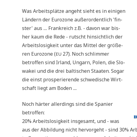
Was Arbeits­plät­ze angeht sieht es in eini­gen
Län­dern der Euro­zo­ne außer­or­dent­lich 'fin­
ster' aus .... Frank­reich z.B. - davon war bis­
her kaum die Rede - rutscht hin­sicht­lich der
Arbeits­lo­sig­keit unter das Mit­tel der grö­ße­
ren Euro­zo­ne (
27). Noch schlim­mer
EU
betrof­fen sind Irland, Ungarn, Polen, die Slo­
wa­kei und die drei bal­ti­schen Staa­ten. Sogar
die einst pro­spe­rie­ren­de schwe­di­sche Wirt­
schaft liegt am Boden ....
Noch här­ter aller­dings sind die Spa­ni­er
betroffen:
20% Arbeits­lo­sig­keit ins­ge­samt, und - was
aus der Abbil­dung nicht her­vor­geht - sind 30% Arbei