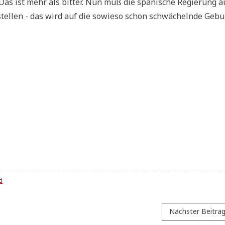
. Das ist mehr als bit­ter. Nun muß die spa­ni­sche Regie­rung 
stel­len - das wird auf die sowie­so schon schwä­cheln­de Gebu
d
Nächster Beitra