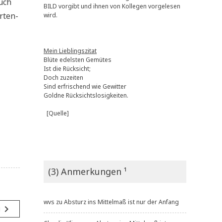
auch
BILD vorgibt und ihnen von Kollegen vorgelesen
r­ten­
wird.
Mein Lieblingszitat
Blüte edelsten Gemütes
Ist die Rücksicht;
Doch zuzeiten
Sind erfrischend wie Gewitter
Goldne Rücksichtslosigkeiten.
[Quelle]
(3) Anmerkungen ¹
wvs
zu
Absturz ins Mittelmaß ist nur der Anfang
navigate_next
g