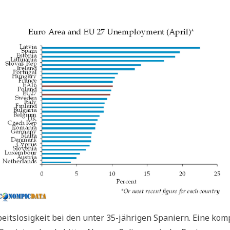
ts­lo­sig­keit bei den unter 35-jäh­ri­gen Spa­ni­ern. Eine kom­