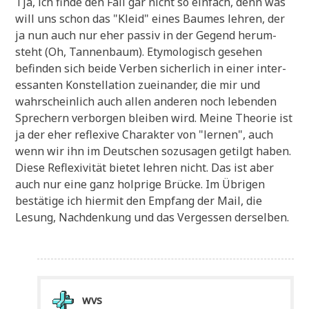
Tja, ich fin­de den Fall gar nicht so ein­fach, denn was
will uns schon das "Kleid" eines Bau­mes leh­ren, der
ja nun auch nur eher pas­siv in der Gegend her­um­
steht (Oh, Tan­nen­baum). Ety­mo­lo­gisch gese­hen
befin­den sich bei­de Ver­ben sicher­lich in einer inter­
es­san­ten Kon­stel­la­ti­on zuein­an­der, die mir und
wahr­schein­lich auch allen ande­ren noch leben­den
Spre­chern ver­bor­gen blei­ben wird. Mei­ne Theo­rie ist
ja der eher refle­xi­ve Cha­rak­ter von "ler­nen", auch
wenn wir ihn im Deut­schen sozu­sa­gen getilgt haben.
Die­se Refle­xi­vi­tät bie­tet leh­ren nicht. Das ist aber
auch nur eine ganz holp­ri­ge Brücke. Im Übri­gen
bestä­ti­ge ich hier­mit den Emp­fang der Mail, die
Lesung, Nach­den­kung und das Ver­ges­sen derselben.
wvs