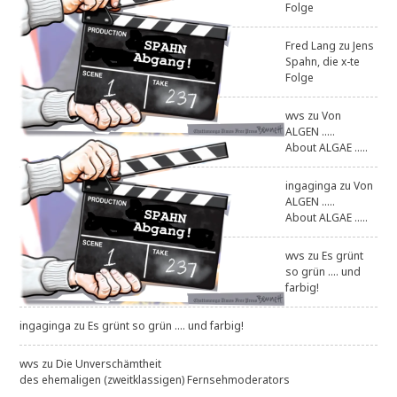
Folge
Fred Lang
zu
Jens
Spahn, die x-te
Folge
wvs
zu
Von
ALGEN .....
About ALGAE .....
ingaginga
zu
Von
ALGEN .....
About ALGAE .....
wvs
zu
Es grünt
so grün .... und
farbig!
ingaginga
zu
Es grünt so grün .... und farbig!
wvs
zu
Die Unverschämtheit
des ehemaligen (zweitklassigen) Fernsehmoderators