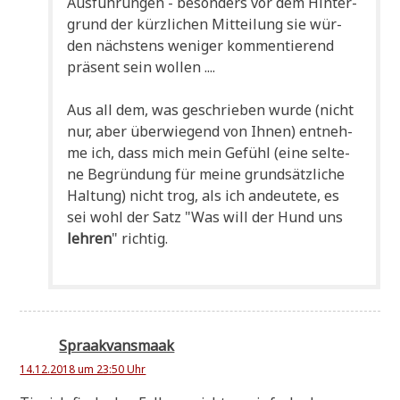
Aus­füh­run­gen - beson­ders vor dem Hin­ter­
grund der kürz­li­chen Mit­tei­lung sie wür­
den näch­stens weni­ger kom­men­tie­rend
prä­sent sein wollen ....
Aus all dem, was geschrie­ben wur­de (nicht
nur, aber über­wie­gend von Ihnen) ent­neh­
me ich, dass mich mein Gefühl (eine sel­te­
ne Begrün­dung für mei­ne grund­sätz­li­che
Hal­tung) nicht trog, als ich andeu­te­te, es
sei wohl der Satz "Was will der Hund uns
leh­ren
" rich­tig.
Spraakvansmaak
14.12.2018 um 23:50 Uhr