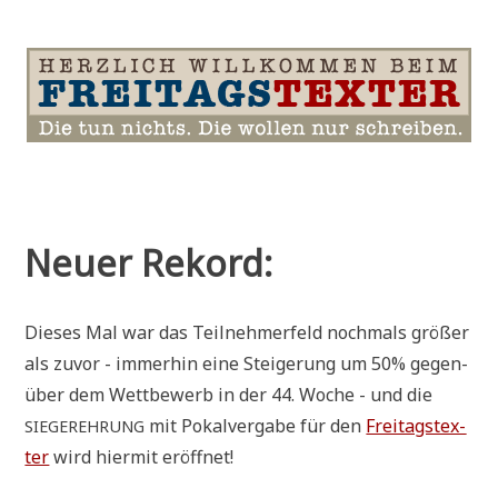
Neuer Rekord:
Die­ses Mal war das Teil­neh­mer­feld noch­mals grö­ßer
als zuvor - immer­hin eine Stei­ge­rung um 50% gegen­
über dem Wett­be­werb in der 44. Woche - und die
mit Pokal­ver­ga­be für den
Frei­tags­tex­
SIEGEREHRUNG
ter
wird hier­mit eröffnet!