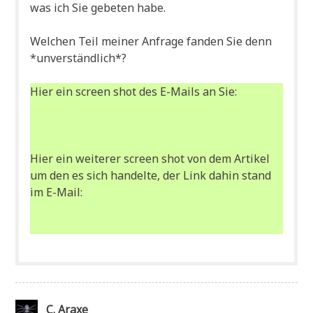
was ich Sie gebe­ten habe.
Wel­chen Teil mei­ner Anfra­ge fan­den Sie denn
*unver­ständ­lich*?
Hier ein screen shot des E-Mails an Sie:
Hier ein wei­te­rer screen shot von dem Arti­kel
um den es sich han­del­te, der Link dahin stand
im E-Mail:
C. Araxe