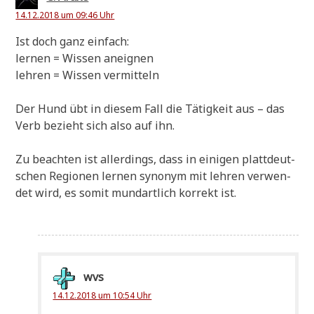
14.12.2018 um 09:46 Uhr
Ist doch ganz einfach:
ler­nen = Wis­sen aneignen
leh­ren = Wis­sen vermitteln
Der Hund übt in die­sem Fall die Tätig­keit aus – das
Verb bezieht sich also auf ihn.
Zu beach­ten ist aller­dings, dass in eini­gen platt­deut­
schen Regio­nen ler­nen syn­onym mit leh­ren ver­wen­
det wird, es somit mund­art­lich kor­rekt ist.
wvs
14.12.2018 um 10:54 Uhr