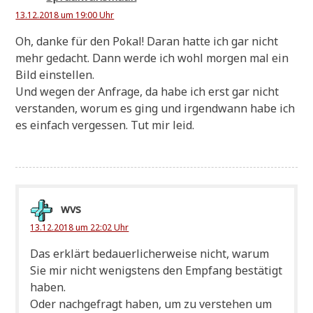
13.12.2018 um 19:00 Uhr
Oh, dan­ke für den Pokal! Dar­an hat­te ich gar nicht
mehr gedacht. Dann wer­de ich wohl mor­gen mal ein
Bild einstellen.
Und wegen der Anfra­ge, da habe ich erst gar nicht
ver­stan­den, wor­um es ging und irgend­wann habe ich
es ein­fach ver­ges­sen. Tut mir leid.
wvs
13.12.2018 um 22:02 Uhr
Das erklärt bedau­er­li­cher­wei­se nicht, war­um
Sie mir nicht wenig­stens den Emp­fang bestä­tigt
haben.
Oder nach­ge­fragt haben, um zu ver­ste­hen um