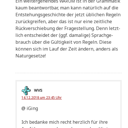
Ein wei­ter­ge­hen­des
ist in der Gram­ma­tik
WARUM
kaum beant­wort­bar, man kann natür­lich auf die
Ent­ste­hungs­ge­schich­te der jetzt übli­chen Regeln
zurück­grei­fen, aber das ist nur eine zeit­li­che
Rück­ver­schie­bung der Fra­ge­stel­lung. Denn letzt­
lich ent­schei­det der (ggf. dama­li­ge) Sprach­ge­
brauch über die Gül­tig­keit von Regeln. Die­se
kön­nen sich im Lauf der Zeit ändern, anders als
Naturgesetze!
wvs
14.12.2018 um 23:45 Uhr
@ iGing
Ich bedan­ke mich recht herz­lich für ihre