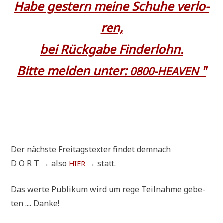
Habe gestern mei­ne Schu­he ver­lo­
ren,
bei Rück­ga­be Fin­der­lohn.
Bit­te mel­den unter:
"
0800-HEAVEN
Der näch­ste Frei­tags­tex­ter fin­det demnach
D O R T → also
→ statt.
HIER
Das wer­te Publi­kum wird um rege Teil­nah­me gebe­
ten .... Danke!