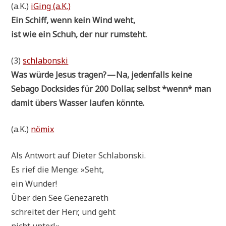
(a.K.)
iGing (a.K.)
Ein Schiff, wenn kein Wind weht,
ist wie ein Schuh, der nur rumsteht.
(3)
schla­bon­ski
Was wür­de Jesus tra­gen? — Na, jeden­falls kei­ne
Sebago Docks­ides für 200 Dol­lar, selbst *wenn* man
damit übers Was­ser lau­fen könnte.
(a.K.)
nömix
Als Ant­wort auf Die­ter Schlabonski.
Es rief die Men­ge: »Seht,
ein Wunder!
Über den See Genezareth
schrei­tet der Herr, und geht
nicht unter!«