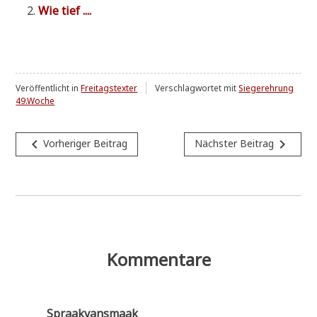
Wie tief ....
Veröffentlicht in
Freitagstexter
Verschlagwortet mit
Siegerehrung
49.Woche
Beitragsnavigation
navigate_before
navigate_next
Vorheriger Beitrag
Nächster Beitrag
Kommentare
Spraakvansmaak