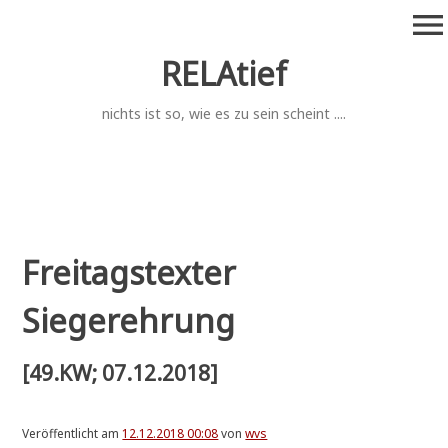
Zum
menu
Inhalt
springen
RELAtief
nichts ist so, wie es zu sein scheint ....
Freitagstexter
Siegerehrung
[49.KW; 07.12.2018]
Veröffentlicht am
12.12.2018 00:08
von
wvs