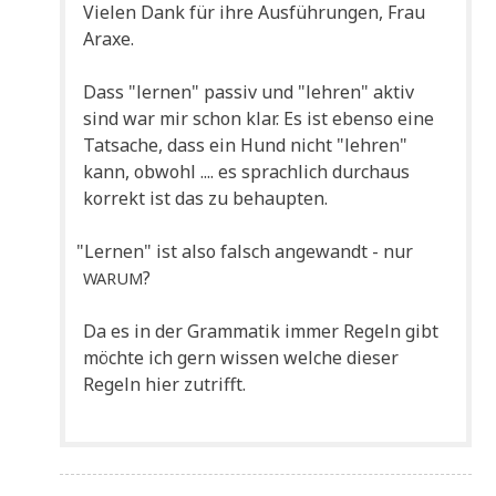
Vie­len Dank für ihre Aus­füh­run­gen, Frau
Araxe.
Dass "ler­nen" pas­siv und "leh­ren" aktiv
sind war mir schon klar. Es ist eben­so eine
Tat­sa­che, dass ein Hund nicht "leh­ren"
kann, obwohl .... es sprach­lich durch­aus
kor­rekt ist das zu behaupten.
"
Ler­nen" ist also falsch ange­wandt - nur
?
WARUM
Da es in der Gram­ma­tik immer Regeln gibt
möch­te ich gern wis­sen wel­che die­ser
Regeln hier zutrifft.