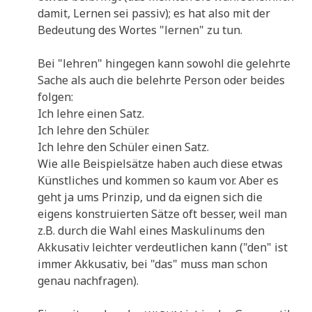
damit, Ler­nen sei pas­siv); es hat also mit der
Bedeu­tung des Wor­tes "ler­nen" zu tun.
Bei "leh­ren" hin­ge­gen kann sowohl die gelehr­te
Sache als auch die belehr­te Per­son oder bei­des
folgen:
Ich leh­re einen Satz.
Ich leh­re den Schüler.
Ich leh­re den Schü­ler einen Satz.
Wie alle Bei­spiel­sät­ze haben auch die­se etwas
Künst­li­ches und kom­men so kaum vor. Aber es
geht ja ums Prin­zip, und da eig­nen sich die
eigens kon­stru­ier­ten Sät­ze oft bes­ser, weil man
z.B. durch die Wahl eines Mas­ku­li­nums den
Akku­sa­tiv leich­ter ver­deut­li­chen kann ("den" ist
immer Akku­sa­tiv, bei "das" muss man schon
genau nachfragen).