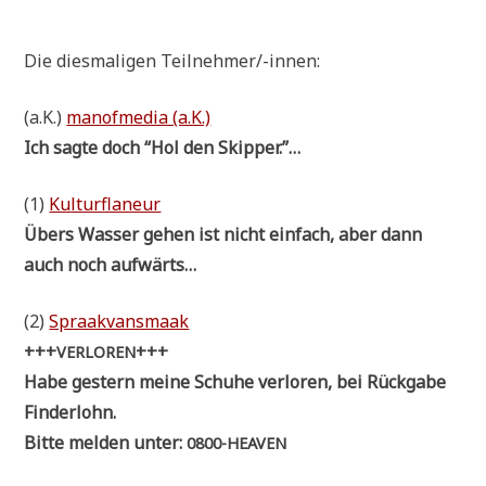
Die dies­ma­li­gen Teil­neh­mer/-innen:
(a.K.)
manof­me­dia (a.K.)
Ich sag­te doch “Hol den Skipper.”…
(1)
Kul­tur­fla­neur
Übers Was­ser gehen ist nicht ein­fach, aber dann
auch noch aufwärts…
(2)
Spraak­vans­maak
+++
+++
VERLOREN
Habe gestern mei­ne Schu­he ver­lo­ren, bei Rück­ga­be
Finderlohn.
Bit­te mel­den unter:
0800-HEAVEN