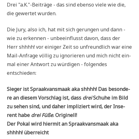
Drei "a.K."-Beiträge - das sind eben­so vie­le wie die,
die gewer­tet wurden.
Die Jury, also ich, hat mit sich gerun­gen und dann -
wie zu erken­nen - unbe­ein­flusst davon, dass der
Herr shhhh! vor eini­ger Zeit so unfreund­lich war eine
Mail-Anfra­ge völ­lig zu igno­rie­ren und mich nicht ein­
mal einer Ant­wort zu wür­di­gen - fol­gen­des
entschieden:
Sie­ger ist Spraak­vans­maak aka shhhh! Das beson­de­
re an die­sem Vor­schlag ist, dass
drei
Schu­he im Bild
zu sehen sind, und daher impli­ziert wird, der Inse­
rent habe
drei Füße
. Ori­gi­nell!
Der Pokal wird hier­mit an Spraak­vans­maak aka
shhhh! überreicht