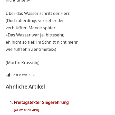
Über das Was­ser schritt der Herr.
(Doch aller­dings ver­riet er der
ver­blüff­ten Men­ge später:
»Das Was­ser war ja, bittesehr,
eh nicht so tief: im Schnitt nicht mehr
wie fuff­zehn Zentimeter.«)
(Mar­tin Krassnig)
Post Views:
159
Ähnliche Artikel
Frei­tags­tex­ter Sie­ger­eh­rung
[41.
; 05.10.2018]
KW