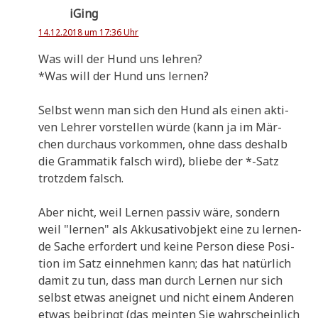
iGing
14.12.2018 um 17:36 Uhr
Was will der Hund uns lehren?
*Was will der Hund uns lernen?
Selbst wenn man sich den Hund als einen akti­
ven Leh­rer vor­stel­len wür­de (kann ja im Mär­
chen durch­aus vor­kom­men, ohne dass des­halb
die Gram­ma­tik falsch wird), blie­be der *-Satz
trotz­dem falsch.
Aber nicht, weil Ler­nen pas­siv wäre, son­dern
weil "ler­nen" als Akku­sa­tiv­ob­jekt eine zu ler­nen­
de Sache erfor­dert und kei­ne Per­son die­se Posi­
ti­on im Satz ein­neh­men kann; das hat natür­lich
damit zu tun, dass man durch Ler­nen nur sich
selbst etwas aneig­net und nicht einem Ande­ren
etwas bei­bringt (das mein­ten Sie wahr­schein­lich