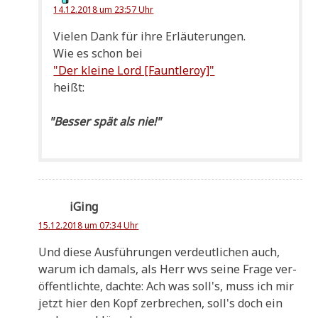
14.12.2018 um 23:57 Uhr
Vie­len Dank für ihre Erläuterungen.
Wie es schon bei
"Der klei­ne Lord [Faunt­leroy]"
heißt:
"
Bes­ser spät als nie!"
iGing
15.12.2018 um 07:34 Uhr
Und die­se Aus­füh­run­gen ver­deut­li­chen auch,
war­um ich damals, als Herr wvs sei­ne Fra­ge ver­
öf­fent­lich­te, dach­te: Ach was soll's, muss ich mir
jetzt hier den Kopf zer­bre­chen, soll's doch ein