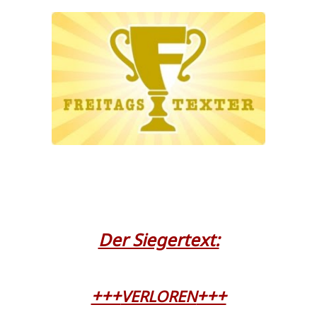
Der Sie­ger­text:
+++
+++
VERLOREN