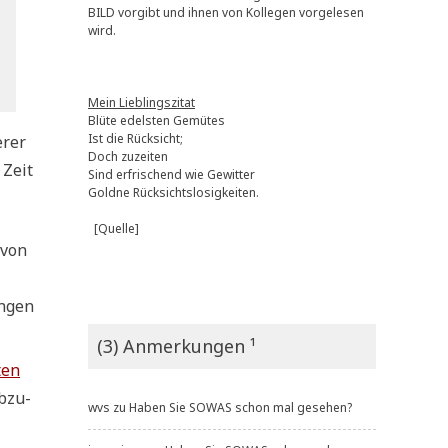
BILD vorgibt und ihnen von Kollegen vorgelesen
wird.
Mein Lieblingszitat
Blüte edelsten Gemütes
Ist die Rücksicht;
­rer
Doch zuzeiten
 Zeit
Sind erfrischend wie Gewitter
Goldne Rücksichtslosigkeiten.
[Quelle]
avon
n­gen
(3) Anmerkungen ¹
ten
abzu­
wvs
zu
Haben Sie SOWAS schon mal gesehen?