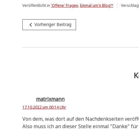
Veröffentlicht in
'Offene' Fragen
,
Einmal um'n Blog™
Verschlag
Beitragsnavigation
navigate_before
Vorheriger Beitrag
K
matrixmann
17.10.2022 um 00:14 Uhr
Von dem, was dort auf den Nach­denk­sei­ten ver­öf­f
Also muss ich an die­ser Stel­le ein­mal "Dan­ke" für