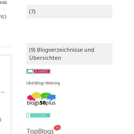
 was
(7)
t.)
(9) Blogverzeichnisse und
Übersichten
UberBlogr Webring
...
i