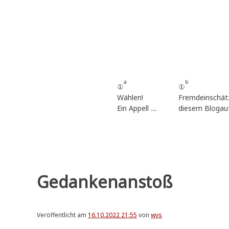
Zum
Inhalt
springen
a
b
①
①
Wählen!
Fremdeinschät
Ein Appell ....
diesem Blogau
Gedankenanstoß
Veröffentlicht am
16.10.2022 21:55
von
wvs