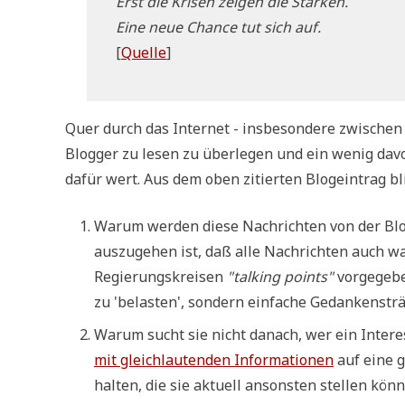
Erst die Kri­sen zei­gen die Stärken.
Eine neue Chan­ce tut sich auf.
[
Quel­le
]
Quer durch das Inter­net - ins­be­son­de­re zwi­sch
Blog­ger zu lesen zu über­le­gen und ein wenig davon 
dafür wert. Aus dem oben zitier­ten Blog­ein­trag bli
War­um wer­den die­se Nach­rich­ten von der Bl
aus­zu­ge­hen ist, daß alle Nach­rich­ten auch w
Regie­rungs­krei­sen
"tal­king points"
vor­ge­ge­b
zu 'bela­sten', son­dern ein­fa­che Gedan­ken­strän
War­um sucht sie nicht danach, wer ein Inter­e
mit gleich­lau­ten­den Infor­ma­tio­nen
auf eine g
hal­ten, die sie aktu­ell anson­sten stel­len kön