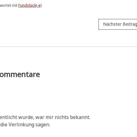
wortet mit
Fundstück(-e)
Nächster Beitra
ommentare
ent­licht wur­de, war mir nichts bekannt.
 die Ver­lin­kung sagen.