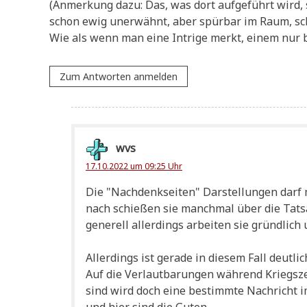
(Anmer­kung dazu: Das, was dort auf­ge­führt wird, 
schon ewig uner­wähnt, aber spür­bar im Raum, s
Wie als wenn man eine Intri­ge merkt, einem nur bi
Zum Antworten anmelden
wvs
17.10.2022 um 09:25 Uhr
Die "Nach­denk­sei­ten" Dar­stel­lun­gen da
nach schie­ßen sie manch­mal über die Tat­sa­
gene­rell aller­dings arbei­ten sie gründ­lic
Aller­dings ist gera­de in die­sem Fall deut­l
Auf die Ver­laut­ba­run­gen wäh­rend Kriegs­
sind wird doch eine bestimm­te Nach­richt i