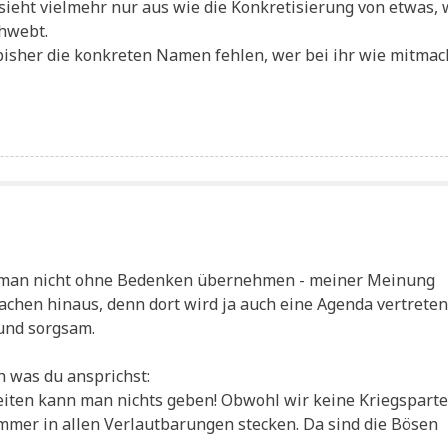
sieht viel­mehr nur aus wie die Kon­kre­ti­sie­rung von etwas,
chwebt.
s­her die kon­kre­ten Namen feh­len, wer bei ihr wie mitmach
rf man nicht ohne Beden­ken über­neh­men - mei­ner Mei­nung
chen hin­aus, denn dort wird ja auch eine Agen­da ver­tre­ten .
h und sorgsam.
ich was du ansprichst:
zei­ten kann man nichts geben! Obwohl wir kei­ne Kriegs­par­te
mmer in allen Ver­laut­ba­run­gen stecken. Da sind die Bösen