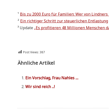
¹
Bis zu 2000 Euro für Fami­li­en: Wer von Lind­ners St
²
Ein rich­ti­ger Schritt zur steu­er­li­chen Entlastung
³ Update
„Es pro­fi­tie­ren 48 Mil­lio­nen Men­schen 
Post Views:
387
Ähnliche Artikel
Ein Vor­schlag, Frau Nahles ....
Wir sind reich ...!