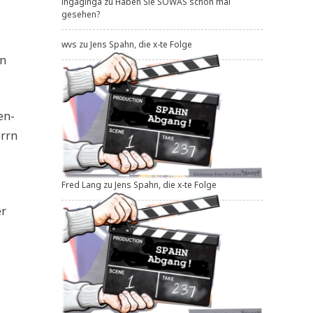
ingaginga
zu
Haben Sie SOWAS schon mal
gesehen?
wvs
zu
Jens Spahn, die x-te Folge
en
jen­
errn
Fred Lang
zu
Jens Spahn, die x-te Folge
er