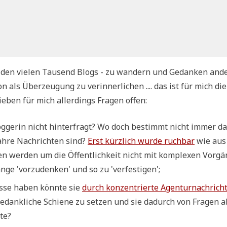
en den vie­len Tau­send Blogs - zu wan­dern und Gedan­ken ande
als Über­zeu­gung zu ver­in­ner­li­chen .... das ist für mich die
e­ben für mich aller­dings Fra­gen offen:
og­ge­rin nicht hin­ter­fragt? Wo doch bestimmt nicht immer d
ah­re Nach­rich­ten sind?
Erst kürz­lich wur­de ruch­bar
wie aus
en wer­den um die Öffent­lich­keit nicht mit kom­ple­xen Vor­gä
­ge 'vor­zu­den­ken' und so zu 'ver­fe­sti­gen';
s­se haben könn­te sie
durch kon­zen­trier­te Agen­tur­nach­rich­
edank­li­che Schie­ne zu set­zen und sie dadurch von Fra­gen 
nte?