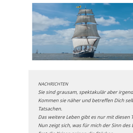
NACHRICHTEN
Sie sind grau­sam, spek­ta­ku­lär aber irgen
Kom­men sie näher und betref­fen Dich selbs
Tatsachen.
Das wei­te­re Leben gibt es nur mit die­sen
Nun zeigt sich, was für mich der Sinn des 