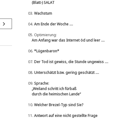
(Blatt-) SALAT
03.
Wachstum
navigate_next
g
04.
Am Ende der Woche ....
05.
Optimierung:
Am Anfang war das Internet öd und leer ....
06.
*Lügenbaron*
07.
Der Tod ist gewiss, die Stunde ungewiss ....
08.
Unterschätzt bzw. gering geschätzt ....
09.
Sprache:
„Weiland schritt ich fürbaß
durch die heimischen Lande“
10.
Welcher Brezel-Typ sind Sie?
11.
Antwort auf eine nicht gestellte Frage