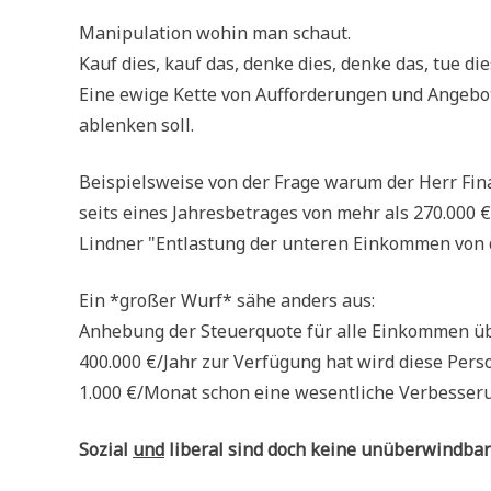
Mani­pu­la­ti­on wohin man schaut.
Kauf dies, kauf das, den­ke dies, den­ke das, tue dies,
Eine ewi­ge Ket­te von Auf­for­de­run­gen und Ange­b
ablen­ken soll.
Bei­spiels­wei­se von der Fra­ge war­um der Herr Finanz
seits eines Jah­res­be­tra­ges von mehr als 270.000 €
Lind­ner "Ent­la­stung der unte­ren Ein­kom­men von
Ein *gro­ßer Wurf* sähe anders aus:
Anhe­bung der Steu­er­quo­te für alle Ein­kom­men 
400.000 €/Jahr zur Ver­fü­gung hat wird die­se Per
1.000 €/Monat schon eine wesent­li­che Ver­bes­se­ru
Sozi­al
und
libe­ral sind doch kei­ne unüber­wind­ba­r