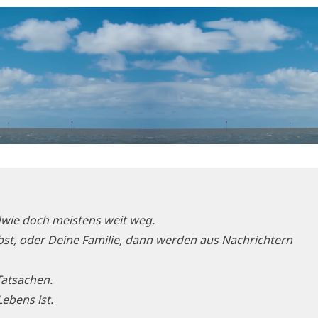
d­wie doch mei­stens weit weg.
t, oder Dei­ne Fami­lie, dann wer­den aus Nach­rich­tern
 Tatsachen.
Lebens ist.