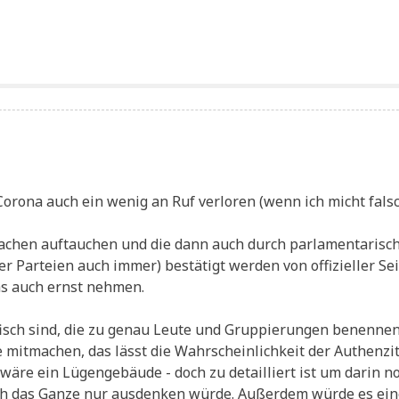
Coro­na auch ein wenig an Ruf ver­lo­ren (wenn ich micht fals
Sachen auf­tau­chen und die dann auch durch par­la­men­ta­ri­sc
 Par­tei­en auch immer) bestä­tigt wer­den von offi­zi­el­ler Sei­
das auch ernst nehmen.
i­fisch sind, die zu genau Leu­te und Grup­pie­run­gen benen­ne
 mit­ma­chen, das lässt die Wahr­schein­lich­keit der Authen­zi­
wäre ein Lügen­ge­bäu­de - doch zu detail­liert ist um dar­in n
h das Gan­ze nur aus­den­ken wür­de. Außer­dem wür­de es ei