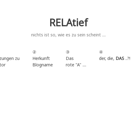
RELAtief
nichts ist so, wie es zu sein scheint ....
②
③
④
zungen zu
Herkunft
Das
der, die,
DAS
..?!
tor
Blogname
rote "A" ....
.