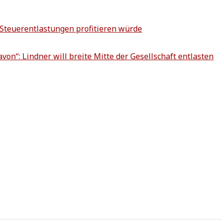
eu­er­ent­la­stun­gen pro­fi­tie­ren würde
davon“: Lind­ner will brei­te Mit­te der Gesell­schaft entlasten