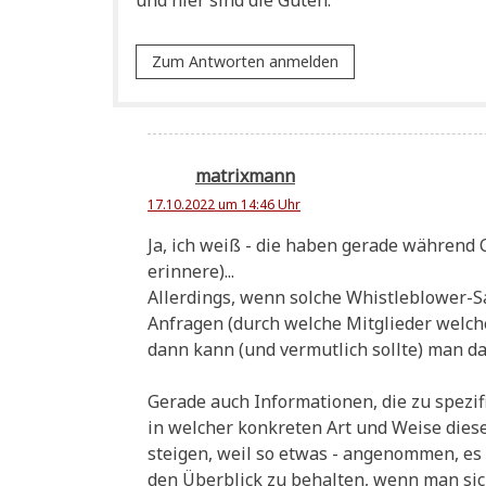
und hier sind die Guten.
Zum Antworten anmelden
matrixmann
17.10.2022 um 14:46 Uhr
Ja, ich weiß - die haben gera­de wäh­rend 
erinnere)...
Aller­dings, wenn sol­che Whist­le­b­lower-
Anfra­gen (durch wel­che Mit­glie­der wel­cher
dann kann (und ver­mut­lich soll­te) man 
Gera­de auch Infor­ma­tio­nen, die zu spe­z
in wel­cher kon­kre­ten Art und Wei­se die­se
stei­gen, weil so etwas - ange­nom­men, es 
den Über­blick zu behal­ten, wenn man sic