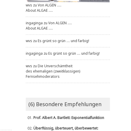
wvs
zu
Von ALGEN .....
About ALGAE .....
ingaginga
zu
Von ALGEN .....
About ALGAE .....
wvs
zu
Es grünt so grün .... und farbig!
ingaginga
zu
Es grünt so grün .... und farbig!
wvs
zu
Die Unverschämtheit
des ehemaligen (zweitklassigen)
Fernsehmoderators
(6) Besondere Empfehlungen
01.
Prof. Albert A. Bartlett: Exponentialfunktion
02.
Überflüssig, überteuert, überbewertet: