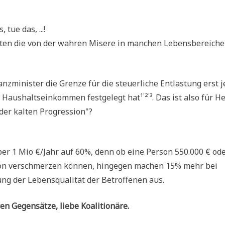
 tue das, ...!
o­ten die von der wah­ren Mise­re in man­chen Lebens­be­rei­ch
­mi­ni­ster die Gren­ze für die steu­er­li­che Ent­la­stung erst 
,
,
 Haus­halts­ein­kom­men fest­ge­legt hat¹
²
³. Das ist also für H
 der kal­ten Progression"?
über 1 Mio €/Jahr auf 60%, denn ob eine Per­son 550.000 € od
­son ver­schmer­zen kön­nen, hin­ge­gen machen 15% mehr bei
ng der Lebens­qua­li­tät der Betrof­fe­nen aus.
en Gegen­sät­ze, lie­be Koalitionäre.