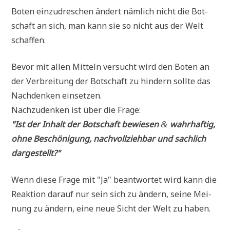
Boten ein­zu­dre­schen ändert näm­lich nicht die Bot­
schaft an sich, man kann sie so nicht aus der Welt
schaffen.
Bevor mit allen Mit­teln ver­sucht wird den Boten an
der Ver­brei­tung der Bot­schaft zu hin­dern soll­te das
Nach­den­ken einsetzen.
Nach­zu­den­ken ist über die Frage:
"Ist der Inhalt der Bot­schaft bewie­sen
wahr­haf­tig,
&
ohne Beschö­ni­gung, nach­voll­zieh­bar und sach­lich
dargestellt?"
Wenn die­se Fra­ge mit "Ja" beant­wor­tet wird kann die
Reak­ti­on dar­auf nur sein sich zu ändern, sei­ne Mei­
nung zu ändern, eine neue Sicht der Welt zu haben.