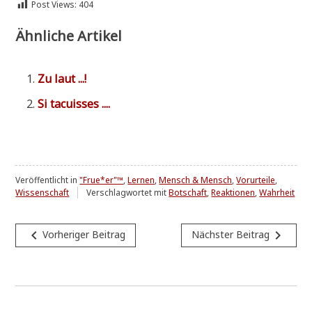
Post Views:
404
Ähnliche Artikel
Zu laut ...!
Si tacui­s­ses ....
Veröffentlicht in
"Frue*er"™
,
Lernen
,
Mensch & Mensch
,
Vorurteile
,
Wissenschaft
Verschlagwortet mit
Botschaft
,
Reaktionen
,
Wahrheit
Beitragsnavigation
navigate_before
navigate_next
Vorheriger Beitrag
Nächster Beitrag