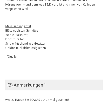
*sinnerfassend* lesen und urteilt nach Äußerlichkeiten und
Hörensagen – und dem was BILD vorgibt und ihnen von Kollegen
vorgelesen wird.
Mein Lieblingszitat
Blüte edelsten Gemütes
Ist die Rücksicht;
Doch zuzeiten
Sind erfrischend wie Gewitter
Goldne Rücksichtslosigkeiten.
[Quelle]
(3) Anmerkungen ¹
wvs
zu
Haben Sie SOWAS schon mal gesehen?