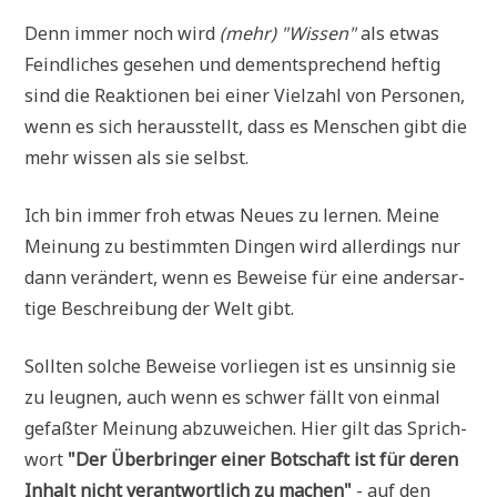
Denn immer noch wird
(mehr) "Wis­sen"
als etwas
Feind­li­ches gese­hen und dem­entspre­chend hef­tig
sind die Reak­tio­nen bei einer Viel­zahl von Per­so­nen,
wenn es sich her­aus­stellt, dass es Men­schen gibt die
mehr wis­sen als sie selbst.
Ich bin immer froh etwas Neu­es zu ler­nen. Mei­ne
Mei­nung zu bestimm­ten Din­gen wird aller­dings nur
dann ver­än­dert, wenn es Bewei­se für eine anders­ar­
ti­ge Beschrei­bung der Welt gibt.
Soll­ten sol­che Bewei­se vor­lie­gen ist es unsin­nig sie
zu leug­nen, auch wenn es schwer fällt von ein­mal
gefaß­ter Mei­nung abzu­wei­chen. Hier gilt das Sprich­
wort
"Der Über­brin­ger einer Bot­schaft ist für deren
Inhalt nicht ver­ant­wort­lich zu machen"
- auf den