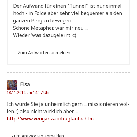
Der Auf­wand für einen "Tun­nel" ist nur ein­mal
hoch - in Fol­ge aber sehr viel beque­mer ais den
gan­zen Berg zu bewegen.
Schö­ne Meta­pher, war mir neu ....
Wie­der 'was dazu­ge­lernt ;c)
Zum Antworten anmelden
Elsa
18.11.2014 um 14:17 Uhr
Ich wür­de Sie ja unheim­lich gern ... mis­sio­nie­ren wol­
len. :) also nicht wirk­lich aber ...
http://www.venganza.info/glaube.htm
Zum Antworten anmelden