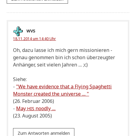
wvs
18.11.2014 um 14:40 Uhr
Oh, dazu las­se ich mich gern mis­sio­nie­ren -
genau genom­men bin ich schon über­zeug­ter
Anhän­ger, seit vie­len Jah­ren .... ;c)
Sie­he:
-
"We have evi­dence that a Fly­ing Spa­ghet­ti
Mon­ster crea­ted the universe .... "
(26. Febru­ar 2006)
-
May
noodly ....
HIS
(23. August 2005)
Zum Antworten anmelden