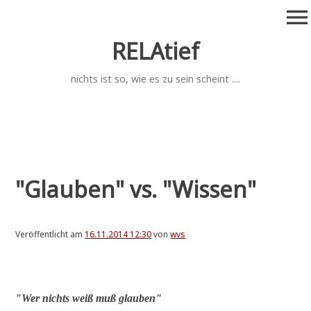
Zum
menu
Inhalt
springen
RELAtief
nichts ist so, wie es zu sein scheint ....
"Glauben" vs. "Wissen"
Veröffentlicht am
16.11.2014 12:30
von
wvs
.
"Wer nichts weiß muß glauben"