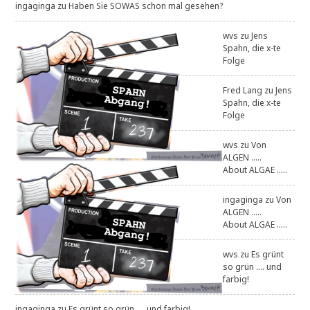
ingaginga
zu
Haben Sie SOWAS schon mal gesehen?
wvs
zu
Jens
Spahn, die x-te
Folge
Fred Lang
zu
Jens
Spahn, die x-te
Folge
wvs
zu
Von
ALGEN .....
About ALGAE .....
ingaginga
zu
Von
ALGEN .....
About ALGAE .....
wvs
zu
Es grünt
so grün .... und
farbig!
ingaginga
zu
Es grünt so grün .... und farbig!