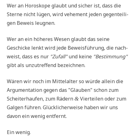
Wer an Horo­sko­pe glaubt und sicher ist, dass die
Ster­ne nicht lügen, wird vehe­ment jeden gegen­tei­li­
gen Beweis leugnen.
Wer an ein höhe­res Wesen glaubt das sei­ne
Geschicke lenkt wird jede Beweis­füh­rung, die nach­
weist, dass es nur
"Zufall"
und kei­ne
"Bestim­mung"
gibt als unzu­tref­fend bezeichnen.
Wären wir noch im Mit­tel­al­ter so wür­de allein die
Argu­men­ta­ti­on gegen das "Glau­ben" schon zum
Schei­ter­hau­fen, zum Rädern
Vier­tei­len oder zum
&
Gal­gen füh­ren. Glück­li­cher­wei­se haben wir uns
davon ein wenig entfernt.
Ein wenig.