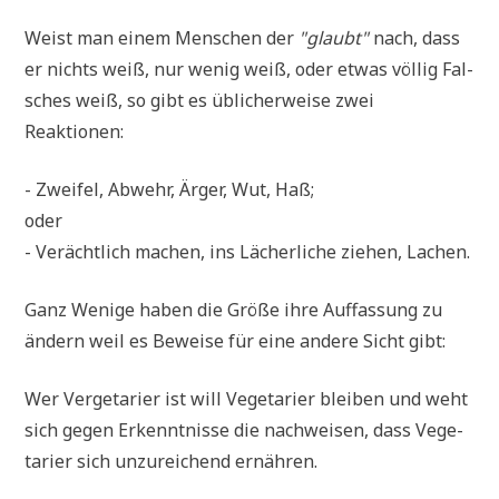
Weist man einem Men­schen der
"glaubt"
nach, dass
er nichts weiß, nur wenig weiß, oder etwas völ­lig Fal­
sches weiß, so gibt es übli­cher­wei­se zwei
Reaktionen:
- Zwei­fel, Abwehr, Ärger, Wut, Haß;
oder
- Ver­ächt­lich machen, ins Lächer­li­che zie­hen, Lachen.
Ganz Weni­ge haben die Grö­ße ihre Auf­fas­sung zu
ändern weil es Bewei­se für eine ande­re Sicht gibt:
Wer Ver­ge­ta­ri­er ist will Vege­ta­ri­er blei­ben und weht
sich gegen Erkennt­nis­se die nach­wei­sen, dass Vege­
ta­ri­er sich unzu­rei­chend ernähren.