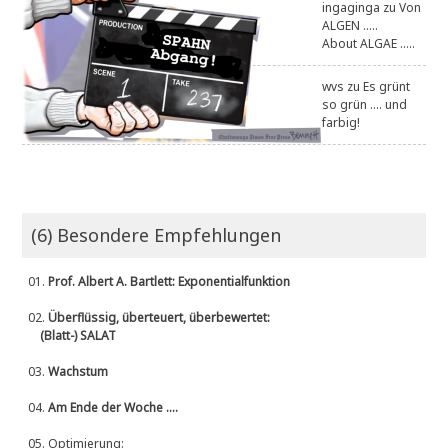
ingaginga
zu
Von
ALGEN .....
About ALGAE .....
wvs
zu
Es grünt
so grün .... und
farbig!
(6) Besondere Empfehlungen
01.
Prof. Albert A. Bartlett: Exponentialfunktion
02.
Überflüssig, überteuert, überbewertet:
(Blatt-) SALAT
03.
Wachstum
04.
Am Ende der Woche ....
05.
Optimierung: