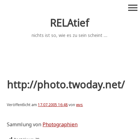
Zum
menu
Inhalt
springen
RELAtief
nichts ist so, wie es zu sein scheint ....
http://photo.twoday.net/
Veröffentlicht am
17.07.2005 16:48
von
wvs
Samm­lung von
Pho­to­gra­phien