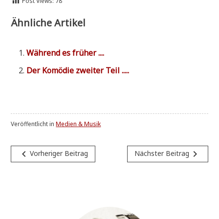
Post Views:
78
Ähnliche Artikel
Wäh­rend es früher ....
Der Komö­die zwei­ter Teil .....
Veröffentlicht in
Medien & Musik
Beitragsnavigation
navigate_before
navigate_next
Vorheriger Beitrag
Nächster Beitrag