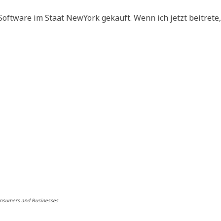
Soft­ware im Staat NewYork gekauft. Wenn ich jetzt beitrete
 Con­su­mers and Businesses