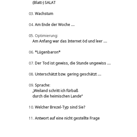
(Blatt-) SALAT
03.
Wachstum
04.
Am Ende der Woche ....
05.
Optimierung:
Am Anfang war das Internet öd und leer ....
06.
*Lügenbaron*
07.
Der Tod ist gewiss, die Stunde ungewiss ....
08.
Unterschätzt bzw. gering geschätzt ....
09.
Sprache:
„Weiland schritt ich fürbaß
durch die heimischen Lande“
10.
Welcher Brezel-Typ sind Sie?
11.
Antwort auf eine nicht gestellte Frage