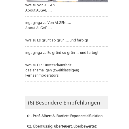
wvs
zu
Von ALGEN .....
About ALGAE .....
ingaginga
zu
Von ALGEN .....
About ALGAE .....
wvs
zu
Es grünt so grün .... und farbig!
ingaginga
zu
Es grünt so grün .... und farbig!
wvs
zu
Die Unverschämtheit
des ehemaligen (zweitklassigen)
Fernsehmoderators
(6) Besondere Empfehlungen
01.
Prof. Albert A. Bartlett: Exponentialfunktion
02.
Überflüssig, überteuert, überbewertet: