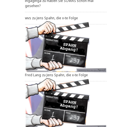
ingaginga
zu
Haben Sie SOWAS schon mal
gesehen?
wvs
zu
Jens Spahn, die x-te Folge
Fred Lang
zu
Jens Spahn, die x-te Folge