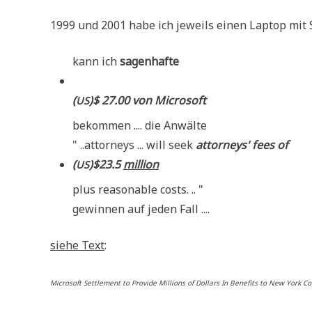
1999 und 2001 habe ich jeweils einen Lap­top mit 
kann ich
sagen­haf­te
(
)$ 27.00 von Microsoft
US
bekom­men .... die Anwälte
" ..att­or­neys ... will seek
att­or­neys' fees of
(
)$23.5
mil­li­on
US
plus rea­sonable costs. .. "
gewin­nen auf jeden Fall ....
sie­he Text
:
Micro­soft Sett­le­ment to Pro­vi­de Mil­li­ons of Dol­lars In Bene­fits to New York