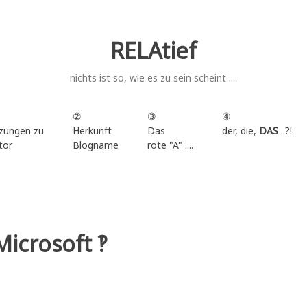
RELAtief
nichts ist so, wie es zu sein scheint ....
②
③
④
zungen zu
Herkunft
Das
der, die,
DAS
..?!
tor
Blogname
rote "A" ....
.
icrosoft ‽