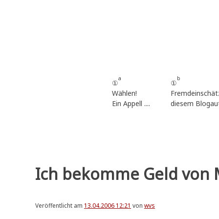
Zum
Inhalt
springen
a
b
①
①
Wählen!
Fremdeinschät
Ein Appell ....
diesem Blogau
Ich bekomme Geld von M
Veröffentlicht am
13.04.2006 12:21
von
wvs