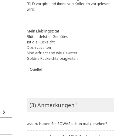
BILD vorgibt und ihnen von Kollegen vorgelesen
wird.
Mein Lieblingszitat
Blüte edelsten Gemütes
Ist die Rücksicht;
Doch zuzeiten
Sind erfrischend wie Gewitter
Goldne Rücksichtslosigkeiten.
[Quelle]
(3) Anmerkungen ¹
navigate_next
g
wvs
zu
Haben Sie SOWAS schon mal gesehen?