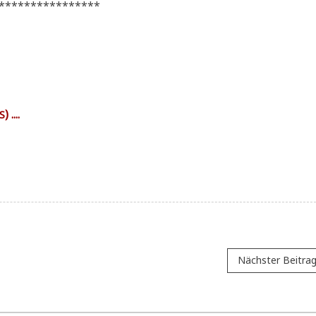
****************
) ....
S
Nächster Beitra