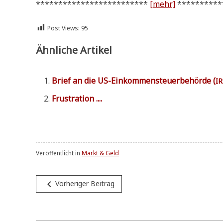
*************************
[mehr]
**********
Post Views:
95
Ähnliche Artikel
Brief an die US-Ein­kom­men­steu­er­be­hör­de (
IR
Fru­stra­ti­on ....
Veröffentlicht in
Markt & Geld
Beitragsnavigation
navigate_before
Vorheriger Beitrag