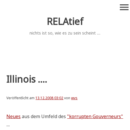
Zum
menu
Inhalt
springen
RELAtief
nichts ist so, wie es zu sein scheint ....
Illinois ....
Veröffentlicht am
13.12.2008 03:02
von
wvs
Neu­es
aus dem Umfeld des
"kor­rup­ten Gou­ver­neurs"
....