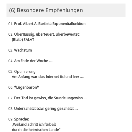
(6) Besondere Empfehlungen
01.
Prof. Albert A. Bartlett: Exponentialfunktion
02.
Überflüssig, überteuert, überbewertet:
(Blatt-) SALAT
03.
Wachstum
04.
Am Ende der Woche ....
05.
Optimierung:
Am Anfang war das Internet öd und leer ....
06.
*Lügenbaron*
07.
Der Tod ist gewiss, die Stunde ungewiss ....
08.
Unterschätzt bzw. gering geschätzt ....
09.
Sprache:
„Weiland schritt ich fürbaß
durch die heimischen Lande“