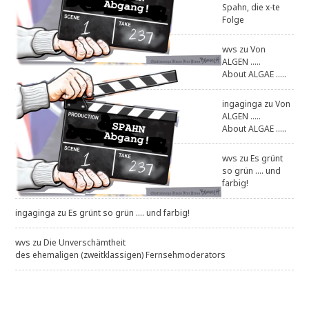
Spahn, die x-te
Folge
wvs
zu
Von
ALGEN .....
About ALGAE .....
ingaginga
zu
Von
ALGEN .....
About ALGAE .....
wvs
zu
Es grünt
so grün .... und
farbig!
ingaginga
zu
Es grünt so grün .... und farbig!
wvs
zu
Die Unverschämtheit
des ehemaligen (zweitklassigen) Fernsehmoderators