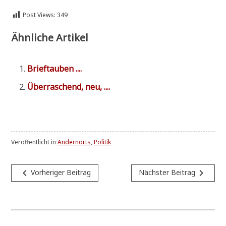
Post Views:
349
Ähnliche Artikel
Brief­tau­ben ....
Über­ra­schend, neu, ....
Veröffentlicht in
Andernorts
,
Politik
Beitragsnavigation
navigate_before
navigate_next
Vorheriger Beitrag
Nächster Beitrag