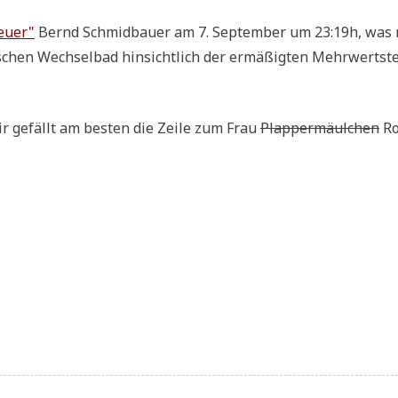
eu­er"
Bernd Schmid­bau­er am 7. Sep­tem­ber um 23:19h, was 
hen Wech­sel­bad hin­sicht­lich der ermä­ßig­ten Mehr­wert­ste
ir gefällt am besten die Zei­le zum Frau
Plap­per­mäul­chen
Rot