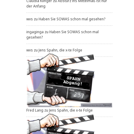
Claudia Klinger
zu
Absturz ins Mittelmaß ist nur
der Anfang
wvs
zu
Haben Sie SOWAS schon mal gesehen?
ingaginga
zu
Haben Sie SOWAS schon mal
gesehen?
wvs
zu
Jens Spahn, die x-te Folge
Fred Lang
zu
Jens Spahn, die x-te Folge