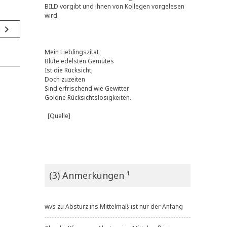
BILD vorgibt und ihnen von Kollegen vorgelesen
wird.
navigate_next
g
Mein Lieblingszitat
Blüte edelsten Gemütes
Ist die Rücksicht;
Doch zuzeiten
Sind erfrischend wie Gewitter
Goldne Rücksichtslosigkeiten.
[Quelle]
(3) Anmerkungen ¹
wvs
zu
Absturz ins Mittelmaß ist nur der Anfang