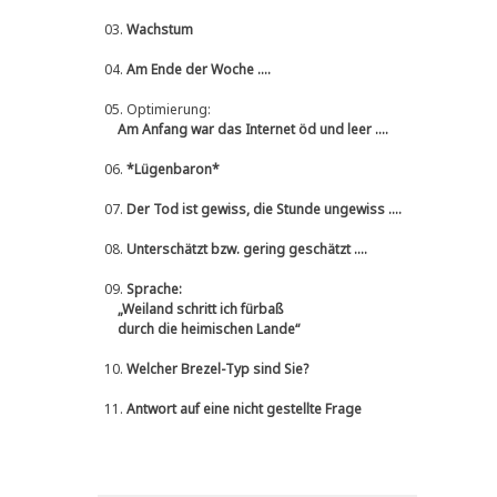
03.
Wachstum
04.
Am Ende der Woche ....
05.
Optimierung:
Am Anfang war das Internet öd und leer ....
06.
*Lügenbaron*
07.
Der Tod ist gewiss, die Stunde ungewiss ....
08.
Unterschätzt bzw. gering geschätzt ....
09.
Sprache:
„Weiland schritt ich fürbaß
durch die heimischen Lande“
10.
Welcher Brezel-Typ sind Sie?
11.
Antwort auf eine nicht gestellte Frage