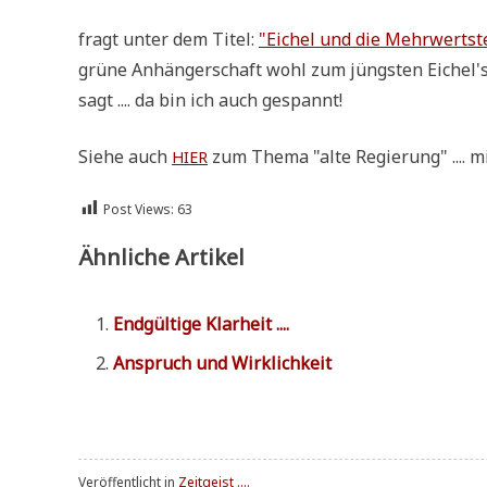
fragt unter dem Titel:
"Eichel und die Mehr­wert­st
grü­ne Anhän­ger­schaft wohl zum jüng­sten Eichel'sc
sagt .... da bin ich auch gespannt!
Sie­he auch
zum The­ma "alte Regie­rung" .... m
HIER
Post Views:
63
Ähnliche Artikel
End­gül­ti­ge Klarheit ....
Anspruch und Wirklichkeit
Veröffentlicht in
Zeitgeist ....