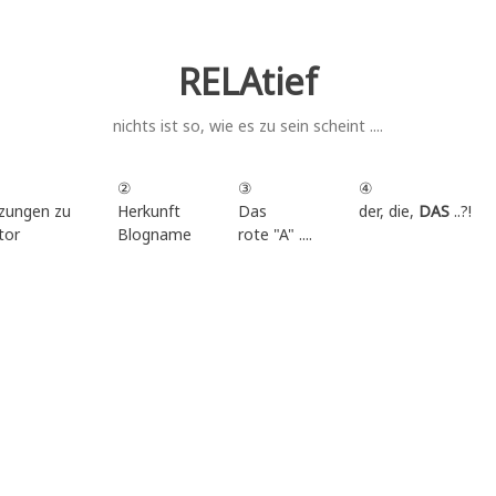
RELAtief
nichts ist so, wie es zu sein scheint ....
②
③
④
zungen zu
Herkunft
Das
der, die,
DAS
..?!
tor
Blogname
rote "A" ....
.