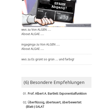
wvs
zu
Von ALGEN .....
About ALGAE .....
ingaginga
zu
Von ALGEN .....
About ALGAE .....
wvs
zu
Es grünt so grün .... und farbig!
(6) Besondere Empfehlungen
01.
Prof. Albert A. Bartlett: Exponentialfunktion
02.
Überflüssig, überteuert, überbewertet:
(Blatt-) SALAT