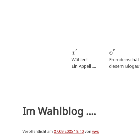
Zum
Inhalt
springen
a
b
①
①
Wählen!
Fremdeinschät
Ein Appell ....
diesem Blogau
Im Wahlblog ....
Veröffentlicht am
07.09.2005 18:40
von
wvs