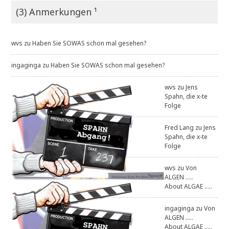
(3) Anmerkungen ¹
wvs
zu
Haben Sie SOWAS schon mal gesehen?
ingaginga
zu
Haben Sie SOWAS schon mal gesehen?
wvs
zu
Jens
Spahn, die x-te
Folge
Fred Lang
zu
Jens
Spahn, die x-te
Folge
wvs
zu
Von
ALGEN .....
About ALGAE .....
ingaginga
zu
Von
ALGEN .....
About ALGAE .....