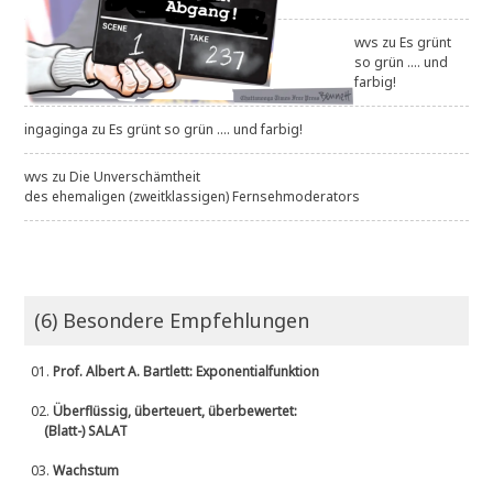
wvs
zu
Es grünt
so grün .... und
farbig!
ingaginga
zu
Es grünt so grün .... und farbig!
wvs
zu
Die Unverschämtheit
des ehemaligen (zweitklassigen) Fernsehmoderators
(6) Besondere Empfehlungen
01.
Prof. Albert A. Bartlett: Exponentialfunktion
02.
Überflüssig, überteuert, überbewertet:
(Blatt-) SALAT
03.
Wachstum