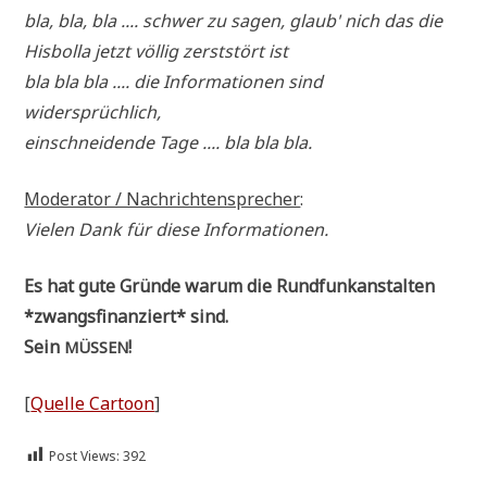
bla, bla, bla .... schwer zu sagen, glaub' nich das die
His­bol­la jetzt völ­lig zerst­stört ist
bla bla bla .... die Infor­ma­tio­nen sind
widersprüchlich,
ein­schnei­den­de Tage .... bla bla bla.
Mode­ra­tor / Nach­rich­ten­spre­cher
:
Vie­len Dank für die­se Infor­ma­tio­nen.
Es hat gute Grün­de war­um die Rund­funk­an­stal­ten
*zwangs­fi­nan­ziert* sind.
Sein
!
MÜSSEN
[
Quel­le Car­toon
]
Post Views:
392