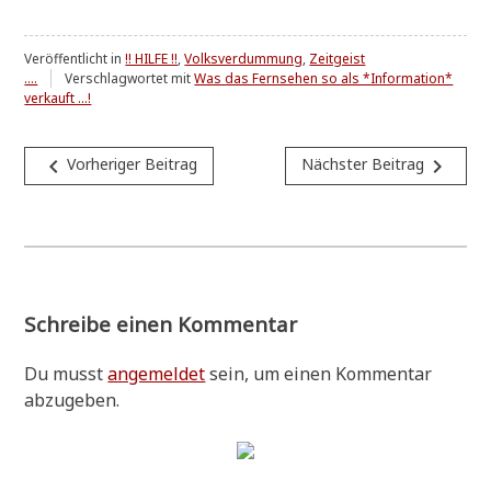
Veröffentlicht in
!! HILFE !!
,
Volksverdummung
,
Zeitgeist
....
Verschlagwortet mit
Was das Fernsehen so als *Information*
verkauft ...!
Beitragsnavigation
navigate_before
navigate_next
Vorheriger Beitrag
Nächster Beitrag
Schreibe einen Kommentar
Du musst
angemeldet
sein, um einen Kommentar
abzugeben.