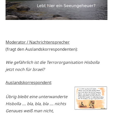
Mode­ra­tor / Nachrichtensprecher
(fragt den Auslandskorrespondenten):
Wie gefähr­lich ist die Ter­ror­or­ga­ni­sa­ti­on His­bol­la
jetzt noch für Israel?
Aus­lands­kor­re­spon­dent
:
Übrig bleibt eine unter­wan­der­te
His­bol­la .... bla, bla, bla .... nichts
Genau­es weiß man nicht,