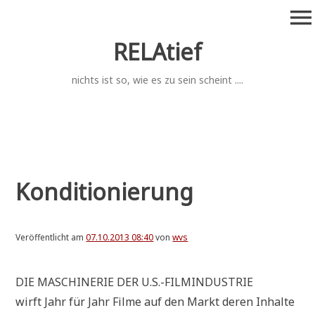
Zum
menu
Inhalt
springen
RELAtief
nichts ist so, wie es zu sein scheint ....
Konditionierung
Veröffentlicht am
07.10.2013 08:40
von
wvs
DIE MASCHI­NE­RIE DER U.S.-FILMINDUSTRIE
wirft Jahr für Jahr Fil­me auf den Markt deren Inhal­te