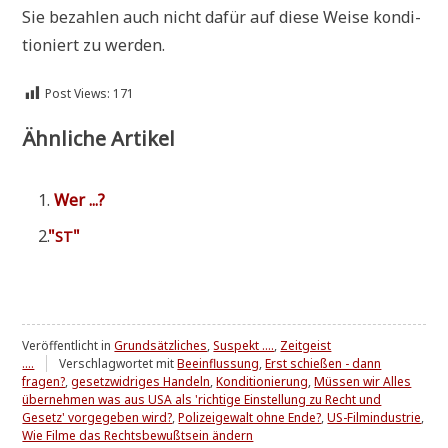
Sie bezah­len auch nicht dafür auf die­se Wei­se kon­di­
tio­niert zu werden.
Post Views:
171
Ähnliche Artikel
Wer ...?
"
"
ST
Veröffentlicht in
Grundsätzliches
,
Suspekt ....
,
Zeitgeist
....
Verschlagwortet mit
Beeinflussung
,
Erst schießen - dann
fragen?
,
gesetzwidriges Handeln
,
Konditionierung
,
Müssen wir Alles
übernehmen was aus USA als 'richtige Einstellung zu Recht und
Gesetz' vorgegeben wird?
,
Polizeigewalt ohne Ende?
,
US-Filmindustrie
,
Wie Filme das Rechtsbewußtsein ändern