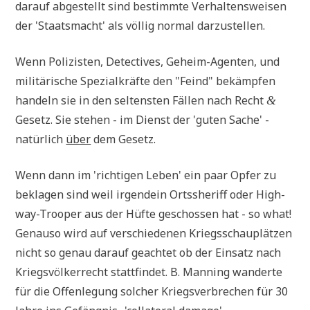
dar­auf abge­stellt sind bestimm­te Ver­hal­tens­wei­sen
der 'Staats­macht' als völ­lig nor­mal darzustellen.
Wenn Poli­zi­sten, Detec­ti­ves, Geheim-Agen­ten, und
mili­tä­ri­sche Spe­zi­al­kräf­te den "Feind" bekämp­fen
han­deln sie in den sel­ten­sten Fäl­len nach Recht
&
Gesetz. Sie ste­hen - im Dienst der 'guten Sache' -
natür­lich
über
dem Gesetz.
Wenn dann im 'rich­ti­gen Leben' ein paar Opfer zu
bekla­gen sind weil irgend­ein Orts­she­riff oder High­
way-Tro­o­per aus der Hüf­te geschos­sen hat - so what!
Genau­so wird auf ver­schie­de­nen Kriegs­schau­plät­zen
nicht so genau dar­auf geach­tet ob der Ein­satz nach
Kriegs­völ­ker­recht statt­fin­det. B. Man­ning wan­der­te
für die Offen­le­gung sol­cher Kriegs­ver­bre­chen für 30