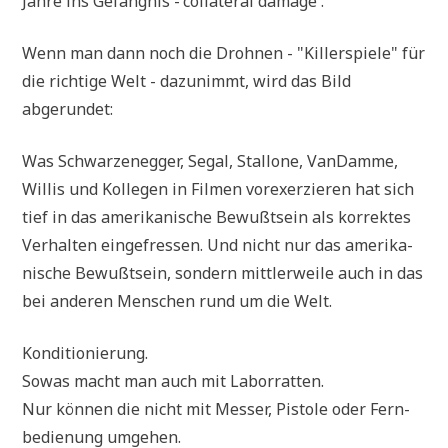
Jah­re ins Gefäng­nis -'col­la­te­ral damage'.
Wenn man dann noch die Droh­nen - "Kil­ler­spie­le" für
die rich­ti­ge Welt - dazu­nimmt, wird das Bild
abgerundet:
Was Schwar­zen­eg­ger, Segal, Stal­lo­ne, Van­D­am­me,
Wil­lis und Kol­le­gen in Fil­men vor­ex­er­zie­ren hat sich
tief in das ame­ri­ka­ni­sche Bewußt­sein als kor­rek­tes
Ver­hal­ten ein­ge­fres­sen. Und nicht nur das ame­ri­ka­
ni­sche Bewußt­sein, son­dern mitt­ler­wei­le auch in das
bei ande­ren Men­schen rund um die Welt.
Kon­di­tio­nie­rung.
Sowas macht man auch mit Laborratten.
Nur kön­nen die nicht mit Mes­ser, Pisto­le oder Fern­
be­die­nung umgehen.