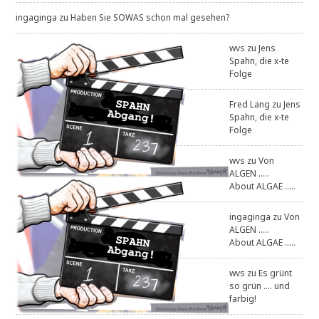
ingaginga
zu
Haben Sie SOWAS schon mal gesehen?
wvs
zu
Jens
Spahn, die x-te
Folge
Fred Lang
zu
Jens
Spahn, die x-te
Folge
wvs
zu
Von
ALGEN .....
About ALGAE .....
ingaginga
zu
Von
ALGEN .....
About ALGAE .....
wvs
zu
Es grünt
so grün .... und
farbig!