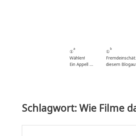
Zum
Inhalt
springen
a
b
①
①
Wählen!
Fremdeinschät
Ein Appell ....
diesem Blogau
Schlagwort:
Wie Filme d