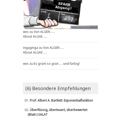
wvs
zu
Von ALGEN .....
About ALGAE .....
ingaginga
zu
Von ALGEN .....
About ALGAE .....
wvs
zu
Es grünt so grün .... und farbig!
(6) Besondere Empfehlungen
01.
Prof. Albert A. Bartlett: Exponentialfunktion
02.
Überflüssig, überteuert, überbewertet:
(Blatt-) SALAT