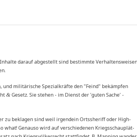
nhal­te dar­auf abge­stellt sind bestimm­te Ver­hal­tens­wei­se
en.
 und mili­tä­ri­sche Spe­zi­al­kräf­te den "Feind" bekämp­fen
cht
Gesetz. Sie ste­hen - im Dienst der 'guten Sache' -
&
 zu bekla­gen sind weil irgend­ein Orts­she­riff oder High­
so what! Genau­so wird auf ver­schie­de­nen Kriegs­schau­plät­
atz nach Kriegs­völ­ker­recht statt­fin­det. B. Man­ning wan­der