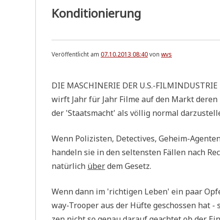
Konditionierung
Veröffentlicht am
07.10.2013 08:40
von
wvs
DIE MASCHI­NE­RIE DER U.S.-FILMINDUSTRIE
wirft Jahr für Jahr Fil­me auf den Markt deren I
der 'Staats­macht' als völ­lig nor­mal darzustell
Wenn Poli­zi­sten, Detec­ti­ves, Geheim-Agen­ten,
han­deln sie in den sel­ten­sten Fäl­len nach Re
natür­lich
über
dem Gesetz.
Wenn dann im 'rich­ti­gen Leben' ein paar Opfer
way-Tro­o­per aus der Hüf­te geschos­sen hat - 
zen nicht so genau dar­auf geach­tet ob der Ein­s