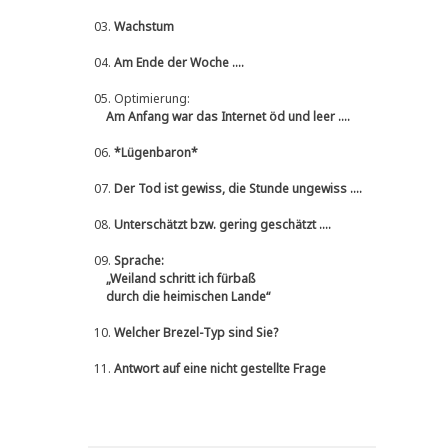
03.
Wachstum
04.
Am Ende der Woche ....
05.
Optimierung:
Am Anfang war das Internet öd und leer ....
06.
*Lügenbaron*
07.
Der Tod ist gewiss, die Stunde ungewiss ....
08.
Unterschätzt bzw. gering geschätzt ....
09.
Sprache:
„Weiland schritt ich fürbaß
durch die heimischen Lande“
10.
Welcher Brezel-Typ sind Sie?
11.
Antwort auf eine nicht gestellte Frage