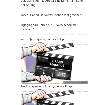
Claudia Klinger
zu
Absturz ins Mittelmaß ist nur
der Anfang
wvs
zu
Haben Sie SOWAS schon mal gesehen?
ditionierung
ingaginga
zu
Haben Sie SOWAS schon mal
gesehen?
wvs
zu
Jens Spahn, die x-te Folge
Fred Lang
zu
Jens Spahn, die x-te Folge