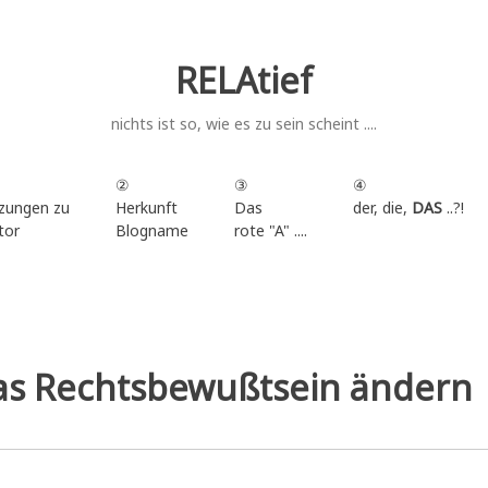
RELAtief
nichts ist so, wie es zu sein scheint ....
②
③
④
zungen zu
Herkunft
Das
der, die,
DAS
..?!
tor
Blogname
rote "A" ....
.
as Rechtsbewußtsein ändern