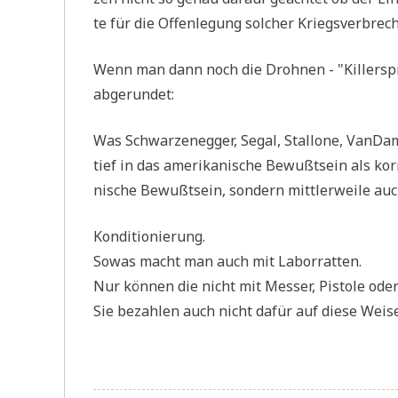
te für die Offen­le­gung sol­cher Kriegs­ver­bre­ch
Wenn man dann noch die Droh­nen - "Kil­ler­spie­
abgerundet:
Was Schwar­zen­eg­ger, Segal, Stal­lo­ne, Van­D­am­
tief in das ame­ri­ka­ni­sche Bewußt­sein als kor­
ni­sche Bewußt­sein, son­dern mitt­ler­wei­le a
Kon­di­tio­nie­rung.
Sowas macht man auch mit Laborratten.
Nur kön­nen die nicht mit Mes­ser, Pisto­le od
Sie bezah­len auch nicht dafür auf die­se Wei­se