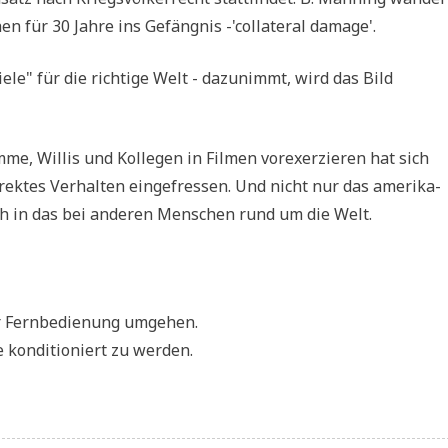
en für 30 Jah­re ins Gefäng­nis -'col­la­te­ral damage'.
le" für die rich­ti­ge Welt - dazu­nimmt, wird das Bild
me, Wil­lis und Kol­le­gen in Fil­men vor­ex­er­zie­ren hat sich
rek­tes Ver­hal­ten ein­ge­fres­sen. Und nicht nur das ame­ri­ka­
uch in das bei ande­ren Men­schen rund um die Welt.
er Fern­be­die­nung umgehen.
 kon­di­tio­niert zu werden.