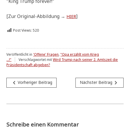
"King Trump forever!"
[Zur Ori­gi­nal-Abbil­dung →
]
HIER
Post Views:
520
Veröffentlicht in
'Offene' Fragen
,
"Opa erzählt vom Krieg
...!"
Verschlagwortet mit
Wird Trump nach seiner 2. Amtszeit die
Präsidentschaft abgeben?
Beitragsnavigation
navigate_before
navigate_next
Vorheriger Beitrag
Nächster Beitrag
Schreibe einen Kommentar