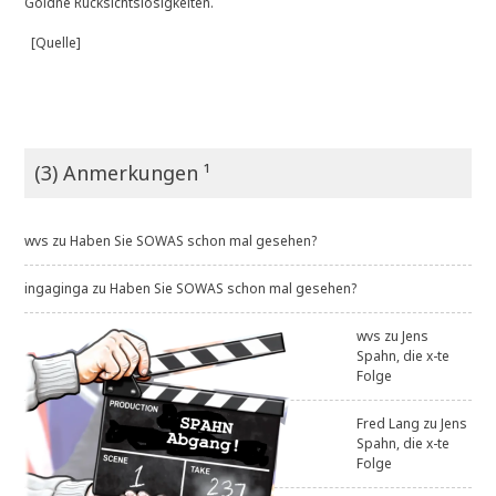
Goldne Rücksichtslosigkeiten.
[Quelle]
(3) Anmerkungen ¹
wvs
zu
Haben Sie SOWAS schon mal gesehen?
ingaginga
zu
Haben Sie SOWAS schon mal gesehen?
wvs
zu
Jens
Spahn, die x-te
Folge
Fred Lang
zu
Jens
Spahn, die x-te
Folge