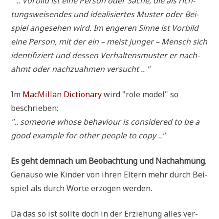
" .. Vor­bild ist eine Per­son oder Sache, die als rich­
tungs­wei­sen­des und idea­li­sier­tes Muster oder Bei­
spiel ange­se­hen wird. Im enge­ren Sin­ne ist Vor­bild
eine Per­son, mit der ein – meist jun­ger – Mensch sich
iden­ti­fi­ziert und des­sen Ver­hal­tens­mu­ster er nach­
ahmt oder nach­zu­ah­men versucht .. "
Im
MacMil­lan Dic­tion­a­ry
wird "role model" so
beschrieben:
".. someone who­se beha­viour is con­side­red to be a
good exam­p­le for other peo­p­le to copy .."
Es geht dem­nach um Beob­ach­tung und Nach­ah­mung
.
Genau­so wie Kin­der von ihren Eltern mehr durch Bei­
spiel als durch Wor­te erzo­gen werden.
Da das so ist soll­te doch in der Erzie­hung alles ver­