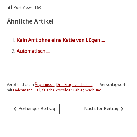
Post Views:
163
Ähnliche Artikel
Kein Amt ohne eine Ket­te von Lügen ....
Auto­ma­tisch ....
Veröffentlicht in
Ärgernisse
,
Drei Fragezeichen ....
Verschlagwortet
mit
Deichmann
,
Fail
,
falsche Vorbilder
,
Fehler
,
Werbung
Beitragsnavigation
navigate_before
navigate_next
Vorheriger Beitrag
Nächster Beitrag