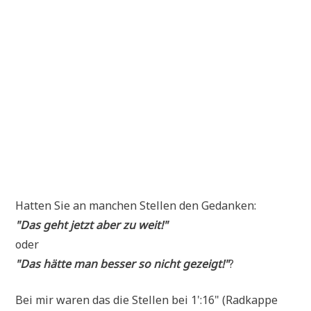
Hat­ten Sie an man­chen Stel­len den Gedanken:
"Das geht jetzt aber zu weit!"
oder
"Das hät­te man bes­ser so nicht gezeigt!"
?
Bei mir waren das die Stel­len bei 1':16" (Rad­kap­pe