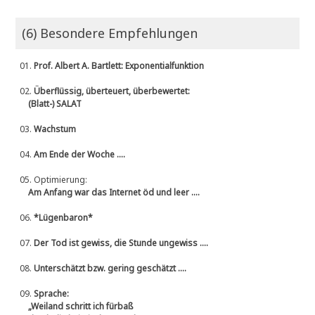
(6) Besondere Empfehlungen
01.
Prof. Albert A. Bartlett: Exponentialfunktion
02.
Überflüssig, überteuert, überbewertet:
(Blatt-) SALAT
03.
Wachstum
04.
Am Ende der Woche ....
05.
Optimierung:
Am Anfang war das Internet öd und leer ....
06.
*Lügenbaron*
07.
Der Tod ist gewiss, die Stunde ungewiss ....
08.
Unterschätzt bzw. gering geschätzt ....
09.
Sprache:
„Weiland schritt ich fürbaß