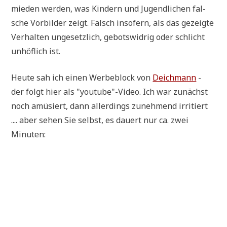
mie­den wer­den, was Kin­dern und Jugend­li­chen fal­
sche Vor­bil­der zeigt. Falsch inso­fern, als das gezeig­te
Ver­hal­ten unge­setz­lich, gebots­wid­rig oder schlicht
unhöf­lich ist.
Heu­te sah ich einen Wer­be­block von
Deich­mann
-
der folgt hier als "youtube"-Video. Ich war zunächst
noch amü­siert, dann aller­dings zuneh­mend irri­tiert
.... aber sehen Sie selbst, es dau­ert nur ca. zwei
Minuten: