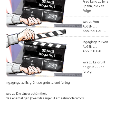
Fred Lang
zu
Jens
Spahn, die x-te
Folge
wvs
zu
Von
ALGEN .....
About ALGAE .....
ingaginga
zu
Von
ALGEN .....
About ALGAE .....
wvs
zu
Es grünt
so grün .... und
farbig!
ingaginga
zu
Es grünt so grün .... und farbig!
wvs
zu
Die Unverschämtheit
des ehemaligen (zweitklassigen) Fernsehmoderators