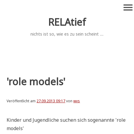
Zum
menu
Inhalt
springen
RELAtief
nichts ist so, wie es zu sein scheint ....
'role models'
Veröffentlicht am
27.09.2013 09:17
von
wvs
Kin­der und Jugend­li­che suchen sich soge­nann­te 'role
models'