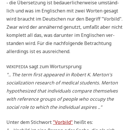
- die Über­set­zung ist bedau­er­li­cher­wei­se umständ­
lich und was im Eng­li­schen mit zwei Wor­ten gesagt
wird braucht im Deut­schen nur den Begriff "Vor­bild".
Zwar wird der annä­hernd genutzt, umfaßt aber nicht
kom­plett all das, was dar­un­ter im Eng­li­schen ver­
stan­den wird. Für die nach­fol­gen­de Betrach­tung
aller­dings ist es ausreichend.
sagt zum Wortursprung:
WIKIPEDIA
".. The term first appeared in Robert K. Merton's
socia­lizati­on rese­arch of medi­cal stu­dents. Mer­ton
hypo­the­si­zed that indi­vi­du­als compa­re them­sel­ves
with refe­rence groups of peo­p­le who occu­py the
social role to which the indi­vi­du­al aspires .."
Unter dem Stich­wort
"Vor­bild"
heißt es: