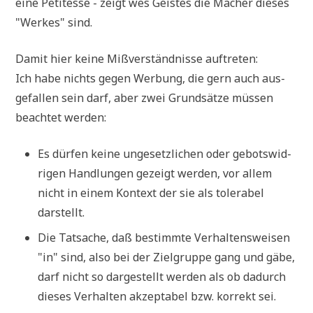
eine Peti­tes­se - zeigt wes Gei­stes die Macher die­ses
"Wer­kes" sind.
Damit hier kei­ne Miß­ver­ständ­nis­se auftreten:
Ich habe nichts gegen Wer­bung, die gern auch aus­
ge­fal­len sein darf, aber zwei Grund­sät­ze müs­sen
beach­tet werden:
Es dür­fen kei­ne unge­setz­li­chen oder gebots­wid­
ri­gen Hand­lun­gen gezeigt wer­den, vor allem
nicht in einem Kon­text der sie als tole­ra­bel
darstellt.
Die Tat­sa­che, daß bestimm­te Ver­hal­tens­wei­sen
"in" sind, also bei der Ziel­grup­pe gang und gäbe,
darf nicht so dar­ge­stellt wer­den als ob dadurch
die­ses Ver­hal­ten akzep­ta­bel bzw. kor­rekt sei.