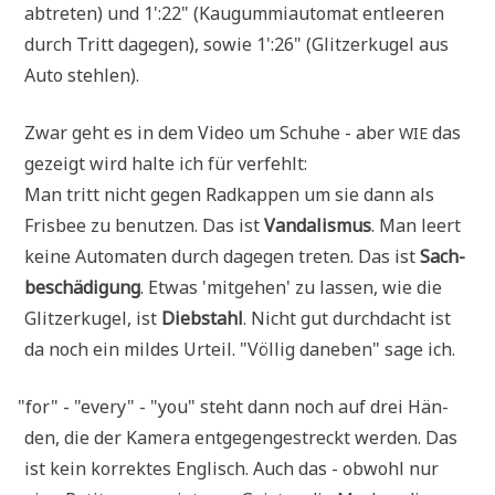
abtre­ten) und 1':22" (Kau­gum­mi­au­to­mat ent­lee­ren
durch Tritt dage­gen), sowie 1':26" (Glit­zer­ku­gel aus
Auto stehlen).
Zwar geht es in dem Video um Schu­he - aber
das
WIE
gezeigt wird hal­te ich für verfehlt:
Man tritt nicht gegen Rad­kap­pen um sie dann als
Fris­bee zu benut­zen. Das ist
Van­da­lis­mus
. Man leert
kei­ne Auto­ma­ten durch dage­gen tre­ten. Das ist
Sach­
be­schä­di­gung
. Etwas 'mit­ge­hen' zu las­sen, wie die
Glit­zer­ku­gel, ist
Dieb­stahl
. Nicht gut durch­dacht ist
da noch ein mil­des Urteil. "Völ­lig dane­ben" sage ich.
"
for" - "every" - "you" steht dann noch auf drei Hän­
den, die der Kame­ra ent­ge­gen­ge­streckt wer­den. Das
ist kein kor­rek­tes Eng­lisch. Auch das - obwohl nur