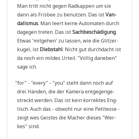
Man tritt nicht gegen Rad­kap­pen um sie
dann als Fris­bee zu benut­zen. Das ist
Van­
da­lis­mus
. Man leert kei­ne Auto­ma­ten durch
dage­gen tre­ten. Das ist
Sach­be­schä­di­gung
.
Etwas 'mit­ge­hen' zu las­sen, wie die Glit­zer­
ku­gel, ist
Dieb­stahl
. Nicht gut durch­dacht ist
da noch ein mil­des Urteil. "Völ­lig dane­ben"
sage ich.
"
for" - "every" - "you" steht dann noch auf
drei Hän­den, die der Kame­ra ent­ge­gen­ge­
streckt wer­den. Das ist kein kor­rek­tes Eng­
lisch. Auch das - obwohl nur eine Peti­tes­se -
zeigt wes Gei­stes die Macher die­ses "Wer­
kes" sind.