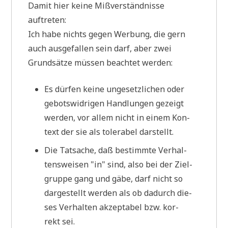
Damit hier kei­ne Miß­ver­ständ­nis­se
auftreten:
Ich habe nichts gegen Wer­bung, die gern
auch aus­ge­fal­len sein darf, aber zwei
Grund­sät­ze müs­sen beach­tet werden:
Es dür­fen kei­ne unge­setz­li­chen oder
gebots­wid­ri­gen Hand­lun­gen gezeigt
wer­den, vor allem nicht in einem Kon­
text der sie als tole­ra­bel darstellt.
Die Tat­sa­che, daß bestimm­te Ver­hal­
tens­wei­sen "in" sind, also bei der Ziel­
grup­pe gang und gäbe, darf nicht so
dar­ge­stellt wer­den als ob dadurch die­
ses Ver­hal­ten akzep­ta­bel bzw. kor­
rekt sei.