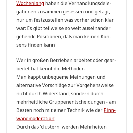
Wochen­lang
haben die Ver­hand­lungs­de­le­
ga­tio­nen zusam­men geses­sen und getagt,
nur um fest­zu­stel­len was vor­her schon klar
war: Es gibt teil­wei­se so weit aus­ein­an­der
gehen­de Posi­tio­nen, daß man kei­nen Kon­
sens fin­den
kann
!
Wer in gro­ßen Betrie­ben arbei­tet oder gear­
bei­tet hat kennt die Methoden:
Man kappt unbe­que­me Mei­nun­gen und
alter­na­ti­ve Vor­schlä­ge zur Vor­ge­hens­wei­se
nicht durch Wider­stand, son­dern durch
mehr­heit­li­che Grup­pen­ent­schei­dun­gen - am
Besten noch mit einer Tech­nik wie der
Pinn­
wand­mo­de­ra­ti­on
:
Durch das 'clu­stern' wer­den Mehr­hei­ten