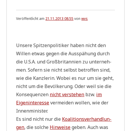
Veröffentlicht am
21.11.2013 08:55
von
wvs
.
Unse­re Spit­zen­po­li­ti­ker haben nicht den
Wil­len etwas gegen die Aus­spä­hung durch
die U.S.A. und Groß­bri­tan­ni­en zu unter­neh­
men. Sofern sie nicht selbst betrof­fen sind,
wie die Kanz­le­rin. Wobei es nur um sie geht,
nicht um die Bevöl­ke­rung. Oder weil sie die
Kon­se­quen­zen
nicht ver­ste­hen
bzw.
im
Eigen­in­ter­es­se
ver­mei­den wol­len, wie der
Innenminister.
Es sind nicht nur die
Koali­ti­ons­ver­hand­lun­
gen
, die sol­che
Hin­wei­se
geben. Auch was