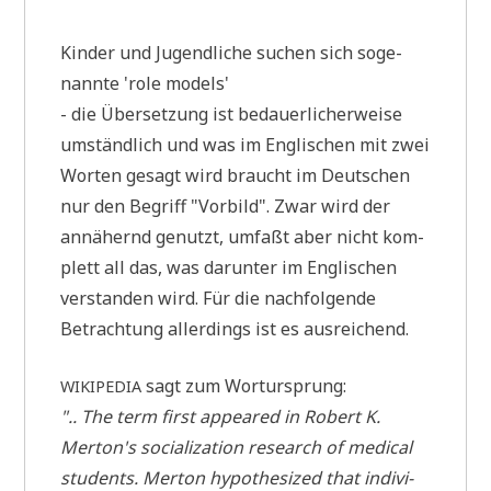
Kin­der und Jugend­li­che suchen sich soge­
nann­te 'role models'
- die Über­set­zung ist bedau­er­li­cher­wei­se
umständ­lich und was im Eng­li­schen mit zwei
Wor­ten gesagt wird braucht im Deut­schen
nur den Begriff "Vor­bild". Zwar wird der
annä­hernd genutzt, umfaßt aber nicht kom­
plett all das, was dar­un­ter im Eng­li­schen
ver­stan­den wird. Für die nach­fol­gen­de
Betrach­tung aller­dings ist es ausreichend.
sagt zum Wortursprung:
WIKIPEDIA
".. The term first appeared in Robert K.
Merton's socia­lizati­on rese­arch of medi­cal
stu­dents. Mer­ton hypo­the­si­zed that indi­vi­