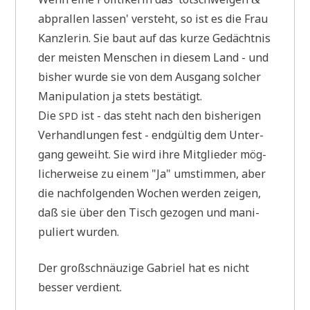
abpral­len las­sen' ver­steht, so ist es die Frau
Kanz­le­rin. Sie baut auf das kur­ze Gedächt­nis
der mei­sten Men­schen in die­sem Land - und
bis­her wur­de sie von dem Aus­gang sol­cher
Mani­pu­la­ti­on ja stets bestätigt.
Die
ist - das steht nach den bis­he­ri­gen
SPD
Ver­hand­lun­gen fest - end­gül­tig dem Unter­
gang geweiht. Sie wird ihre Mit­glie­der mög­
li­cher­wei­se zu einem "Ja" umstim­men, aber
die nach­fol­gen­den Wochen wer­den zei­gen,
daß sie über den Tisch gezo­gen und mani­
pu­liert wurden.
Der groß­schnäu­zi­ge Gabri­el hat es nicht
bes­ser verdient.