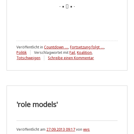
∙ ▪  ▪ ∙
Veröffentlicht in
Countdown ....
,
Fortsetzung folgt ....
,
Politik
Verschlagwortet mit
Fail
,
Koalition
,
zu
Totschweigen
Schreibe einen Kommentar
Verschwiegen
-
verschoben
-
vergessen
...?
'role models'
Veröffentlicht am
27.09.2013 09:17
von
wvs