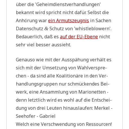
über die 'Geheim­dienst­ver­hand­lun­gen'
bekannt wird spricht nicht dafür. Selbst die
Anhö­rung war
ein Armuts­zeug­nis
in Sachen
Daten­schutz
Schutz von 'whist­le­b­lo­wern'.
&
Bedau­er­lich, daß es
auf der EU-Ebe­ne
nicht
sehr viel bes­ser aussieht.
Genau­so wie mit der Aus­spä­hung ver­hält es
sich mit der Umset­zung von Wahl­ver­spre­
chen - da sind alle Koali­tio­nä­re in den Ver­
hand­lungs­grup­pen nur schmücken­des Bei­
werk, eine Ansamm­lung von Mario­net­ten -
denn letzt­lich wird es wohl auf die Ent­schei­
dung von drei Leu­ten hin­aus­lau­fen: Mer­kel -
See­ho­fer - Gabriel
Welch eine Ver­schwen­dung von Res­sour­cen!