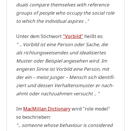
du­als compa­re them­sel­ves with refe­rence
groups of peo­p­le who occu­py the social role
to which the indi­vi­du­al aspires .."
Unter dem Stich­wort
"Vor­bild"
heißt es:
" .. Vor­bild ist eine Per­son oder Sache, die
als rich­tungs­wei­sen­des und idea­li­sier­tes
Muster oder Bei­spiel ange­se­hen wird. Im
enge­ren Sin­ne ist Vor­bild eine Per­son, mit
der ein – meist jun­ger – Mensch sich iden­ti­fi­
ziert und des­sen Ver­hal­tens­mu­ster er nach­
ahmt oder nach­zu­ah­men versucht .. "
Im
MacMil­lan Dic­tion­a­ry
wird "role model"
so beschrieben:
".. someone who­se beha­viour is con­side­red