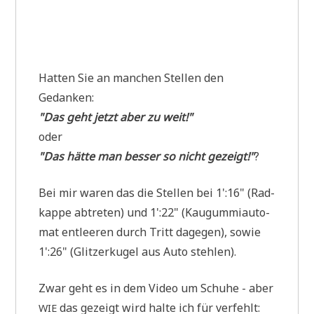
Hat­ten Sie an man­chen Stel­len den
Gedanken:
"Das geht jetzt aber zu weit!"
oder
"Das hät­te man bes­ser so nicht gezeigt!"
?
Bei mir waren das die Stel­len bei 1':16" (Rad­
kap­pe abtre­ten) und 1':22" (Kau­gum­mi­au­to­
mat ent­lee­ren durch Tritt dage­gen), sowie
1':26" (Glit­zer­ku­gel aus Auto stehlen).
Zwar geht es in dem Video um Schu­he - aber
das gezeigt wird hal­te ich für verfehlt:
WIE