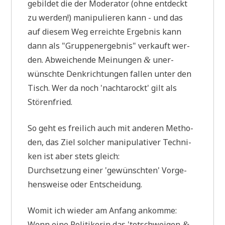
gebil­det die der Mode­ra­tor (ohne ent­deckt
zu wer­den!) mani­pu­lie­ren kann - und das
auf die­sem Weg erreich­te Ergeb­nis kann
dann als "Grup­pen­er­geb­nis" ver­kauft wer­
den. Abwei­chen­de Mei­nun­gen
uner­
&
wünsch­te Denk­rich­tun­gen fal­len unter den
Tisch. Wer da noch 'nachta­rockt' gilt als
Störenfried.
So geht es frei­lich auch mit ande­ren Metho­
den, das Ziel sol­cher mani­pu­la­ti­ver Tech­ni­
ken ist aber stets gleich:
Durch­set­zung einer 'gewünsch­ten' Vor­ge­
hens­wei­se oder Entscheidung.
Womit ich wie­der am Anfang ankomme:
Wenn eine Poli­ti­ke­rin das 'tot­schwei­gen
&