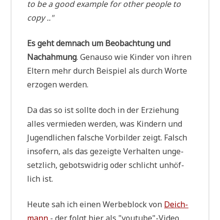
to be a good exam­p­le for other peo­p­le to
copy .."
Es geht dem­nach um Beob­ach­tung und
Nach­ah­mung
. Genau­so wie Kin­der von ihren
Eltern mehr durch Bei­spiel als durch Wor­te
erzo­gen werden.
Da das so ist soll­te doch in der Erzie­hung
alles ver­mie­den wer­den, was Kin­dern und
Jugend­li­chen fal­sche Vor­bil­der zeigt. Falsch
inso­fern, als das gezeig­te Ver­hal­ten unge­
setz­lich, gebots­wid­rig oder schlicht unhöf­
lich ist.
Heu­te sah ich einen Wer­be­block von
Deich­
mann
- der folgt hier als "youtube"-Video.