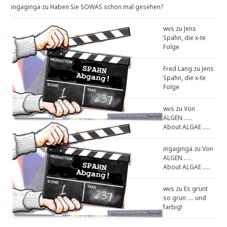
ingaginga
zu
Haben Sie SOWAS schon mal gesehen?
wvs
zu
Jens
Spahn, die x-te
Folge
Fred Lang
zu
Jens
Spahn, die x-te
Folge
wvs
zu
Von
ALGEN .....
About ALGAE .....
ingaginga
zu
Von
ALGEN .....
About ALGAE .....
wvs
zu
Es grünt
so grün .... und
farbig!