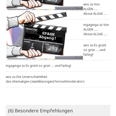
wvs
zu
Von
ALGEN .....
About ALGAE .....
ingaginga
zu
Von
ALGEN .....
About ALGAE .....
wvs
zu
Es grünt
so grün .... und
farbig!
ingaginga
zu
Es grünt so grün .... und farbig!
wvs
zu
Die Unverschämtheit
des ehemaligen (zweitklassigen) Fernsehmoderators
(6) Besondere Empfehlungen