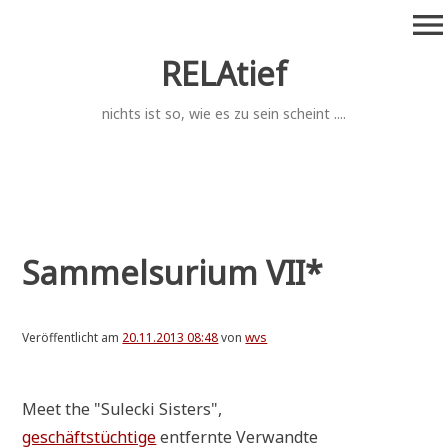
Zum
menu
Inhalt
springen
RELAtief
nichts ist so, wie es zu sein scheint ....
Sammelsurium VII*
Veröffentlicht am
20.11.2013 08:48
von
wvs
Meet the "Sulecki Sisters",
geschäfts­tüch­ti­ge
ent­fern­te Verwandte