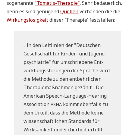
soge­nann­te
"Toma­tis-The­ra­pie"
. Sehr bedau­er­lich,
denn es sind genü­gend
Quel­len
vor­han­den die die
Wir­kungs­lo­sig­keit
die­ser 'The­ra­pie' feststellen:
.. In den Leit­li­ni­en der "Deut­schen
Gesell­schaft für Kin­der- und Jugend­
psych­ia­trie" für umschrie­be­ne Ent­
wick­lungs­stö­run­gen der Spra­che wird
die Metho­de zu den ent­behr­li­chen
The­ra­pie­maß­nah­men gezählt .. Die
Ame­ri­can Speech-Lan­guage-Hea­ring
Asso­cia­ti­on
kommt eben­falls zu
ASHA
dem Urteil, dass die Metho­de kei­ne
wis­sen­schaft­li­chen Stan­dards für
Wirk­sam­keit und Sicher­heit erfüllt