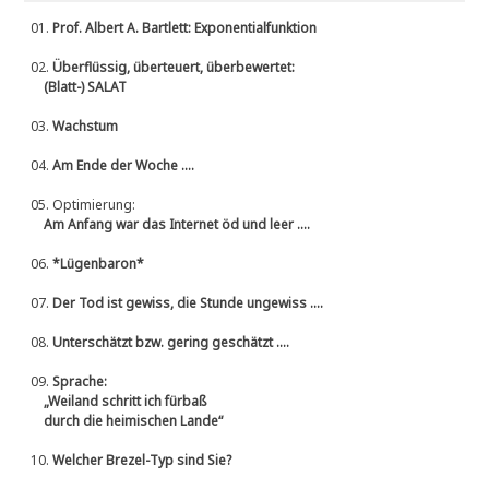
01.
Prof. Albert A. Bartlett: Exponentialfunktion
02.
Überflüssig, überteuert, überbewertet:
(Blatt-) SALAT
03.
Wachstum
04.
Am Ende der Woche ....
05.
Optimierung:
Am Anfang war das Internet öd und leer ....
06.
*Lügenbaron*
07.
Der Tod ist gewiss, die Stunde ungewiss ....
08.
Unterschätzt bzw. gering geschätzt ....
09.
Sprache:
„Weiland schritt ich fürbaß
durch die heimischen Lande“
10.
Welcher Brezel-Typ sind Sie?