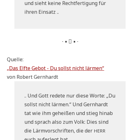
und sieht kei­ne Recht­fer­ti­gung für
ihren Einsatz ..
∙ ▪  ▪ ∙
Quelle:
„Das Elf­te Gebot - Du sollst nicht lärmen“
von Robert Gernhardt
.. Und Gott rede­te nur die­se Wor­te: „Du
sollst nicht lär­men.“ Und Gern­hardt
tat wie ihm gehei­ßen und stieg hin­ab
und sprach also zum Volk: Dies sind
die Lärm­vor­schrif­ten, die der
HERR
euch auf­er­legt hat ..