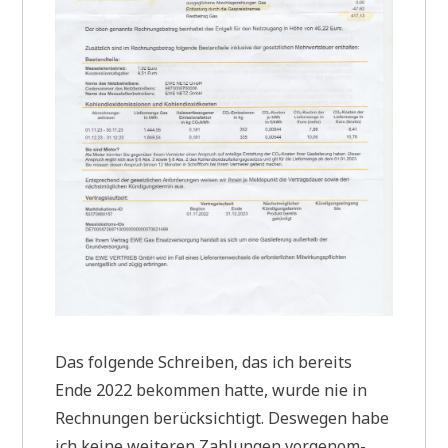
Das fol­gen­de Schrei­ben, das ich bereits
Ende 2022 bekom­men hat­te, wur­de nie in
Rech­nun­gen berück­sich­tigt. Des­we­gen habe
ich kei­ne wei­te­ren Zah­lun­gen vor­ge­nom­