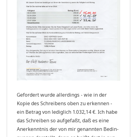
Gefor­dert wur­de aller­dings - wie in der
Kopie des Schrei­bens oben zu erken­nen -
ein Betrag von ledig­lich 1.032,14 €. Ich habe
das Schrei­ben so auf­ge­faßt, daß es eine
Aner­kennt­nis der von mir genann­ten Bedin­