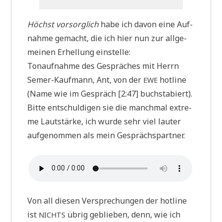
Höchst vor­sorg­lich
habe ich davon eine Auf­
nah­me gemacht, die ich hier nun zur all­ge­
mei­nen Erhel­lung einstelle:
Ton­auf­nah­me des Gesprä­ches mit Herrn
Semer-Kauf­mann, Ant, von der
hot­line
EWE
(Name wie im Gespräch [2:47] buch­sta­biert).
Bit­te ent­schul­di­gen sie die manch­mal extre­
me Laut­stär­ke, ich wur­de sehr viel lau­ter
auf­ge­nom­men als mein Gesprächspartner.
Von all die­sen Ver­spre­chun­gen der hot­line
ist
übrig geblie­ben, denn, wie ich
NICHTS