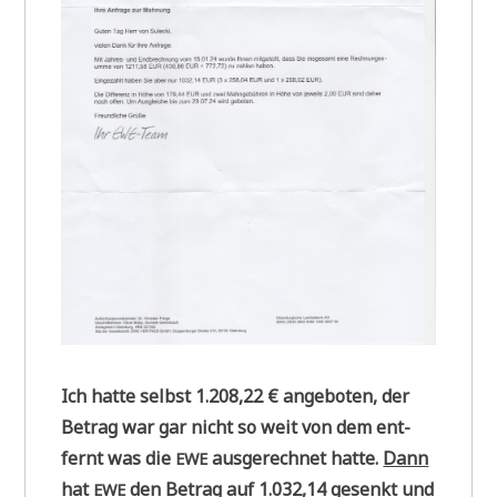
Ich hat­te selbst 1.208,22 € ange­bo­ten, der
Betrag war gar nicht so weit von dem ent­
fernt was die
aus­ge­rech­net hat­te.
Dann
EWE
hat
den Betrag auf 1.032,14 gesenkt und
EWE