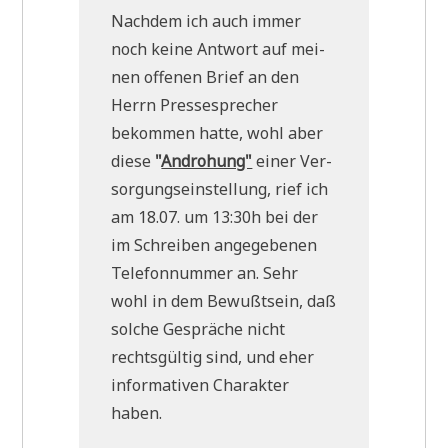
Nach­dem ich auch immer
noch kei­ne Ant­wort auf mei­
nen offe­nen Brief an den
Herrn Pres­se­spre­cher
bekom­men hat­te, wohl aber
die­se
"
Andro­hung"
einer Ver­
sor­gungs­ein­stel­lung, rief ich
am 18.07. um 13:30h bei der
im Schrei­ben ange­ge­be­nen
Tele­fon­num­mer an. Sehr
wohl in dem Bewußt­sein, daß
sol­che Gesprä­che nicht
rechts­gül­tig sind, und eher
infor­ma­ti­ven Cha­rak­ter
haben.