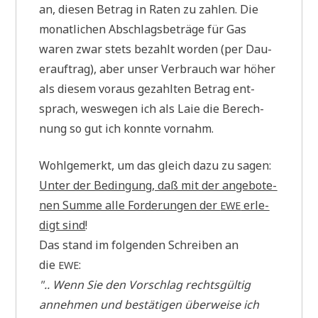
an, die­sen Betrag in Raten zu zah­len. Die
monat­li­chen Abschlags­be­trä­ge für Gas
waren zwar stets bezahlt wor­den (per Dau­
er­auf­trag), aber unser Ver­brauch war höher
als die­sem vor­aus gezahl­ten Betrag ent­
sprach, wes­we­gen ich als Laie die Berech­
nung so gut ich konn­te vornahm.
Wohl­ge­merkt, um das gleich dazu zu sagen:
Unter der Bedin­gung, daß mit der ange­bo­te­
nen Sum­me alle For­de­run­gen der
erle­
EWE
digt sind
!
Das stand im fol­gen­den Schrei­ben an
die
:
EWE
".. Wenn Sie den Vor­schlag rechts­gül­tig
anneh­men und bestä­ti­gen über­wei­se ich