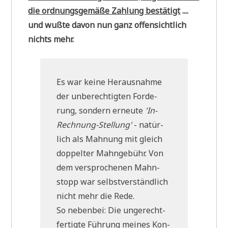
die ord­nungs­ge­mä­ße Zah­lung bestä­tigt
....
und wuß­te davon nun ganz offen­sicht­lich
nichts mehr.
Es war kei­ne Her­aus­nah­me
der unbe­rech­tig­ten For­de­
rung, son­dern erneu­te
'In-
Rech­nung-Stel­lung'
- natür­
lich als Mah­nung mit gleich
dop­pel­ter Mahn­ge­bühr. Von
dem ver­spro­che­nen Mahn­
stopp war selbst­ver­ständ­lich
nicht mehr die Rede.
So neben­bei: Die unge­recht­
fer­tig­te Füh­rung mei­nes Kon­