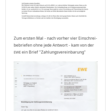
Zum ersten Mal - nach vor­her vier Ein­schrei­
be­brie­fen ohne jede Ant­wort - kam von der
ein Brief "Zah­lungs­ver­ein­ba­rung"
EWE