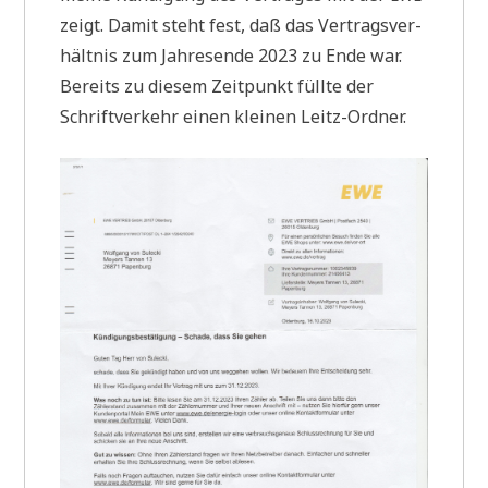
zeigt. Damit steht fest, daß das Ver­trags­ver­
hält­nis zum Jah­res­en­de 2023 zu Ende war.
Bereits zu die­sem Zeit­punkt füll­te der
Schrift­ver­kehr einen klei­nen Leitz-Ordner.