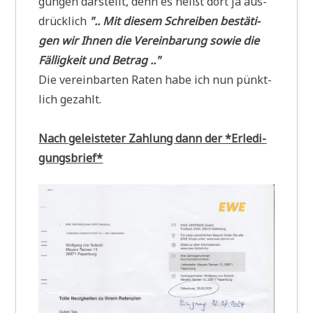
gun­gen dar­stellt, denn es heißt dort ja aus­
drück­lich
".. Mit die­sem Schrei­ben bestä­ti­
gen wir Ihnen die Ver­ein­ba­rung sowie die
Fäl­lig­keit und Betrag .."
Die ver­ein­bar­ten Raten habe ich nun pünkt­
lich gezahlt.
Nach gelei­ste­ter Zah­lung dann der *Erle­di­
gungs­brief*