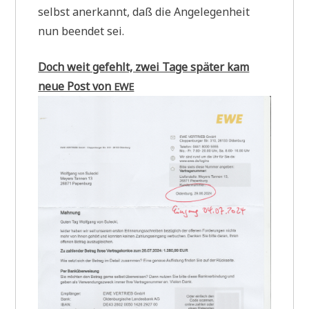
selbst aner­kannt, daß die Ange­le­gen­heit
nun been­det sei.
Doch weit gefehlt, zwei Tage spä­ter kam
neue Post von
EWE