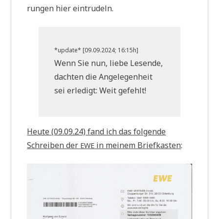
run­gen hier eintrudeln.
*update* [09.09.2024; 16:15h]
Wenn Sie nun, lie­be Lesen­de,
dach­ten die Ange­le­gen­heit
sei erle­digt: Weit gefehlt!
Heu­te (09.09.24) fand ich das fol­gen­de
Schrei­ben der
in mei­nem Brief­ka­sten
:
EWE