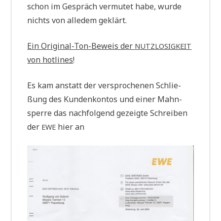
schon im Gespräch ver­mu­tet habe, wur­de
nichts von alle­dem geklärt.
Ein Ori­gi­nal-Ton-Beweis der
NUTZLOSIGKEIT
von hot­lines
!
Es kam anstatt der ver­spro­che­nen Schlie­
ßung des Kun­den­kon­tos und einer Mahn­
sper­re das nach­fol­gend gezeig­te Schrei­ben
der
hier an
EWE