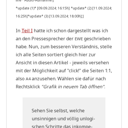
line* Audio-Auf­nah­me!]
*update (1)* [09.09.2024; 16:15h]
*update* (2) [11.09.2024;
16:25h]
*update* (3) [13.09.2024; 18:00h];]
In
Teil I
hat­te ich schon dar­ge­stellt was ich
an den Pres­se­spre­cher der
geschrie­ben
EWE
habe. Nun, zum bes­se­ren Ver­ständ­nis, stel­le
ich alle Sei­ten sor­tiert gleich hier zur
Ansicht in die­sen Arti­kel - jeweils ver­se­hen
mit der Mög­lich­keit auf "click!" die Sei­ten 1:1,
also
anzu­se­hen. Wäh­len sie dafür nach
A4
Rechts­klick
"Gra­fik in neu­em Tab öff­nen"
.
Sehen Sie selbst, wel­che
unsin­ni­gen und völ­lig unlo­gi­
schen Schrit­te das inkom­pe­