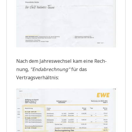
Nach dem Jah­res­wech­sel kam eine Rech­
nung,
"End­ab­rech­nung"
für das
Vertragsverhältnis: