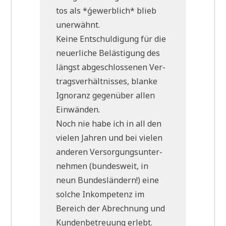
tos als *ǵewerb­lich* blieb
unerwähnt.
Kei­ne Ent­schul­di­gung für die
neu­er­li­che Belä­sti­gung des
längst abge­schlos­se­nen Ver­
trags­ver­hält­nis­ses, blan­ke
Igno­ranz gegen­über allen
Einwänden.
Noch nie habe ich in all den
vie­len Jah­ren und bei vie­len
ande­ren Ver­sor­gungs­un­ter­
neh­men (bun­des­weit, in
neun Bun­des­län­dern!) eine
sol­che Inkom­pe­tenz im
Bereich der Abrech­nung und
Kun­den­be­treu­ung erlebt.