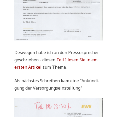
Des­we­gen habe ich an den Pres­se­spre­cher
geschrie­ben - die­sen
Teil I lesen Sie in em
ersten Arti­kel
zum Thema.
Als näch­stes Schrei­ben kam eine "Ankün­di­
gung der Versorgungseinstellung"