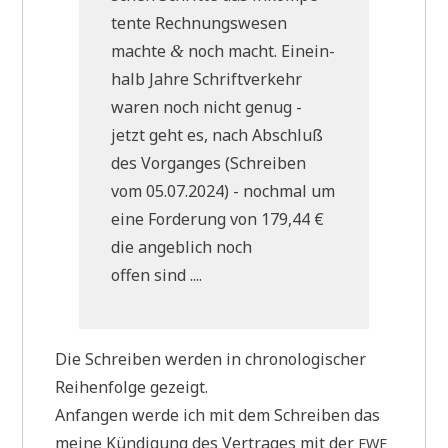
ten­te Rech­nungs­we­sen
mach­te
noch macht. Ein­ein­
&
halb Jah­re Schrift­ver­kehr
waren noch nicht genug -
jetzt geht es, nach Abschluß
des Vor­gan­ges (Schrei­ben
vom 05.07.2024) - noch­mal um
eine For­de­rung von 179,44 €
die angeb­lich noch
offen sind ....
Die Schrei­ben wer­den in chro­no­lo­gi­scher
Rei­hen­fol­ge gezeigt.
Anfan­gen wer­de ich mit dem Schrei­ben das
mei­ne Kün­di­gung des Ver­tra­ges mit der
EWE