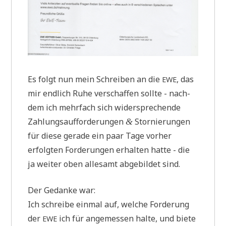
Es folgt nun mein Schrei­ben an die
, das
EWE
mir end­lich Ruhe ver­schaf­fen soll­te - nach­
dem ich mehr­fach sich wider­spre­chen­de
Zah­lungs­auf­for­de­run­gen
Stor­nie­run­gen
&
für die­se gera­de ein paar Tage vor­her
erfolg­ten For­de­run­gen erhal­ten hat­te - die
ja wei­ter oben alle­samt abge­bil­det sind.
Der Gedan­ke war:
Ich schrei­be ein­mal auf, wel­che For­de­rung
der
ich für ange­mes­sen hal­te, und bie­te
EWE