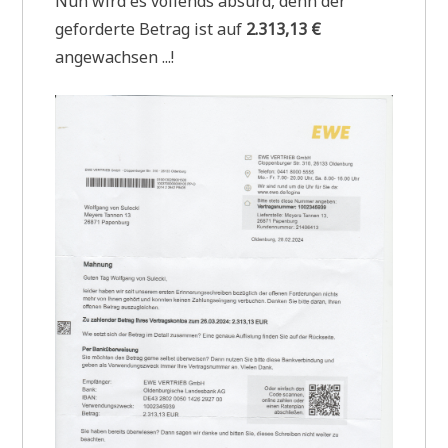
Nun wird es voll­ends absurd, denn der
gefor­der­te Betrag ist auf
2.313,13 €
angewachsen ...!