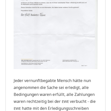
Jeder ver­nunft­be­gab­te Mensch hät­te nun
ange­nom­men die Sache sei erle­digt, alle
Bedin­gun­gen waren erfüllt, alle Zah­lun­gen
waren recht­zei­tig bei der
ver­bucht - die
EWE
hat­te mit den Erle­di­gungs­schrei­ben
EWE