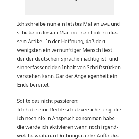
Ich schrei­be nun ein letz­tes Mal an
und
EWE
schicke in die­sem Mail nur den Link zu die­
sem Arti­kel. In der Hoff­nung, daß dort
wenig­sten ein ver­nünf­ti­ger Mensch liest,
der der deut­schen Spra­che mäch­tig ist, und
sinn­erfas­send den Inhalt von Schrift­stücken
ver­ste­hen kann. Gar der Ange­le­gen­heit ein
Ende bereitet.
Soll­te das nicht passieren:
Ich habe eine Rechts­schutz­ver­si­che­rung, die
ich noch nie in Anspruch genom­men habe -
die wer­de ich akti­vie­ren wenn noch irgend­
wel­che wei­te­ren Dro­hun­gen oder Auf­for­de­