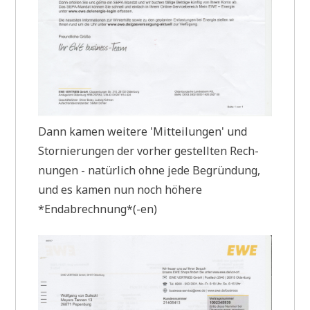
Dann kamen wei­te­re 'Mit­tei­lun­gen' und
Stor­nie­run­gen der vor­her gestell­ten Rech­
nun­gen - natür­lich ohne jede Begrün­dung,
und es kamen nun noch höhe­re
*Endabrechnung*(-en)