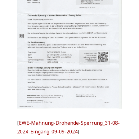
[
EWE-Mah­nung-Dro­hen­de-Sper­run­g_31-08-
2024_Ein­gan­g_09-09-2024
]