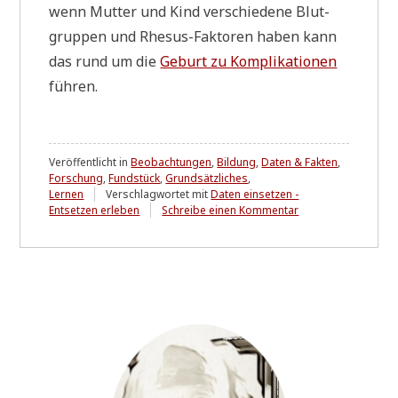
wenn Mut­ter und Kind ver­schie­de­ne Blut­
grup­pen und Rhe­sus-Fak­to­ren haben kann
das rund um die
Geburt zu Kom­pli­ka­tio­nen
führen.
Veröffentlicht in
Beobachtungen
,
Bildung
,
Daten & Fakten
,
Forschung
,
Fundstück
,
Grundsätzliches
,
Lernen
Verschlagwortet mit
Daten einsetzen -
zu
Entsetzen erleben
Schreibe einen Kommentar
Von
Wahrscheinlichkeit