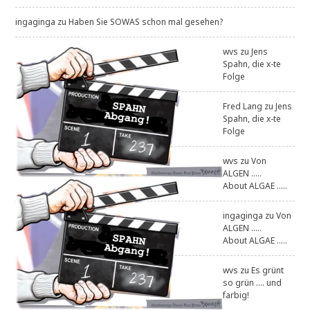
ingaginga
zu
Haben Sie SOWAS schon mal gesehen?
wvs
zu
Jens
Spahn, die x-te
Folge
Fred Lang
zu
Jens
Spahn, die x-te
Folge
wvs
zu
Von
ALGEN .....
About ALGAE .....
ingaginga
zu
Von
ALGEN .....
About ALGAE .....
wvs
zu
Es grünt
so grün .... und
farbig!