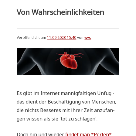
Von Wahrscheinlichkeiten
Veröffentlicht am
11.09.2023 15:40
von
wvs
Es gibt im Inter­net man­nig­fal­ti­gen Unfug -
das dient der Beschäf­ti­gung von Men­schen,
die nichts Bes­se­res mit ihrer Zeit anzu­fan­
gen wis­sen als sie 'tot zu schlagen'.
Doch hin und wie­der
fin­det man *Per­len*
,