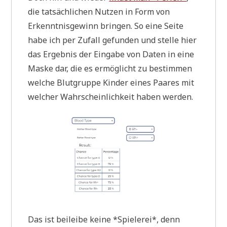
die tat­säch­li­chen Nut­zen in Form von
Erkennt­nis­ge­winn brin­gen. So eine Sei­te
habe ich per Zufall gefun­den und stel­le hier
das Ergeb­nis der Ein­ga­be von Daten in eine
Mas­ke dar, die es ermög­licht zu bestim­men
wel­che Blut­grup­pe Kin­der eines Paa­res mit
wel­cher Wahr­schein­lich­keit haben werden.
Das ist bei­lei­be kei­ne *Spie­le­rei*, denn