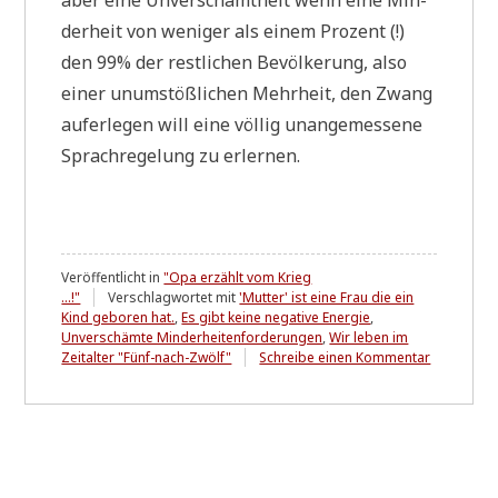
der­heit von weni­ger als einem Pro­zent (!)
den 99% der rest­li­chen Bevöl­ke­rung, also
einer unum­stöß­li­chen Mehr­heit, den Zwang
auf­er­le­gen will eine völ­lig unan­ge­mes­se­ne
Sprach­re­ge­lung zu erlernen.
Veröffentlicht in
"Opa erzählt vom Krieg
...!"
Verschlagwortet mit
'Mutter' ist eine Frau die ein
Kind geboren hat.
,
Es gibt keine negative Energie
,
Unverschämte Minderheitenforderungen
,
Wir leben im
zu
Zeitalter "Fünf-nach-Zwölf"
Schreibe einen Kommentar
Von
Energie,
der
Natur
der
Dinge,
und