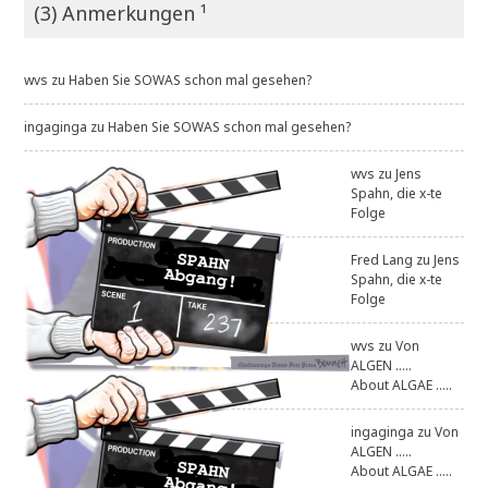
(3) Anmerkungen ¹
wvs
zu
Haben Sie SOWAS schon mal gesehen?
ingaginga
zu
Haben Sie SOWAS schon mal gesehen?
wvs
zu
Jens
Spahn, die x-te
Folge
Fred Lang
zu
Jens
Spahn, die x-te
Folge
wvs
zu
Von
ALGEN .....
About ALGAE .....
ingaginga
zu
Von
ALGEN .....
About ALGAE .....