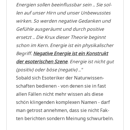
Ener­gien sol­len beein­fluss­bar sein .. Sie sol­
len auf unser Hirn und unser Unbe­wuss­tes
wir­ken. So wer­den nega­ti­ve Gedan­ken und
Gefüh­le aus­ge­räumt und durch posi­ti­ve
ersetzt .. Die Krux die­ser Theo­rie beginnt
schon im Kern. Ener­gie ist ein phy­si­ka­li­scher
Begriff.
Nega­ti­ve Ener­gie ist ein Kon­strukt
der eso­te­ri­schen Sze­ne
. Ener­gie ist nicht gut
(posi­tiv) oder böse (nega­tiv) .."
Sobald sich Eso­te­ri­ker der Natur­wis­sen­
schaf­ten bedie­nen - von denen sie in fast
allen Fäl­len nicht mehr wis­sen als die­se
schön klin­gen­den kom­ple­xen Namen - darf
man getrost anneh­men, dass sie nicht Fak­
ten berich­ten son­dern Mei­nung schwurbeln.