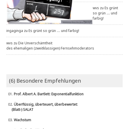
wvs
zu
Es grünt
so grün .... und
farbig!
ingaginga
zu
Es grünt so grün .... und farbig!
wvs
zu
Die Unverschämtheit
des ehemaligen (zweitklassigen) Fernsehmoderators
(6) Besondere Empfehlungen
01.
Prof. Albert A. Bartlett: Exponentialfunktion
02.
Überflüssig, überteuert, überbewertet:
(Blatt-) SALAT
03.
Wachstum