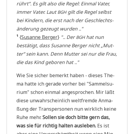
rührt“. Es gilt also die Regel: Ein­mal Vater,
immer Vater. Laut
gilt die Regel selbst
BGH
bei Kin­dern, die erst nach der Geschlechts­
än­de­rung gezeugt wurden .."
¹
{
Susan­ne Ber­ger
}
".. Der
hat nun
BGH
bestä­tigt, dass Susan­ne Ber­ger nicht „Mut­
ter“ sein kann. Denn Mut­ter sei nur die Frau,
die das Kind gebo­ren hat .."
Wie Sie sicher bemerkt haben - die­ses The­
ma hat­te ich gera­de vor­her bei "Sam­mel­su­
ri­um" schon ein­mal ange­spro­chen. Mir läßt
die­se unwahr­schein­lich welt­frem­de Anma­
ßung der Trans­per­so­nen nun wirk­lich kei­ne
Ruhe mehr.
Sol­len sie doch bit­te gern das,
was sie für rich­tig hal­ten aus­le­ben.
Es ist
aber eine Unver­schämt­heit wenn eine Min­