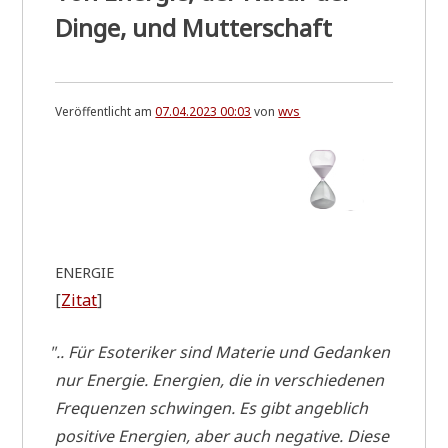
Dinge, und Mutterschaft
Veröffentlicht am
07.04.2023 00:03
von
wvs
ENERGIE
[
Zitat
]
"
.. Für Eso­te­ri­ker sind Mate­rie und Gedan­ken
nur Ener­gie. Ener­gien, die in ver­schie­de­nen
Fre­quen­zen schwin­gen. Es gibt angeb­lich
posi­ti­ve Ener­gien, aber auch nega­ti­ve. Die­se