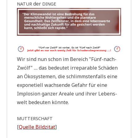
der
NATUR
DINGE
Wir sind nun schon im Bereich "Fünf-nach-
Zwölf" .... das bedeu­tet irrepa­ra­ble Schä­den
an Öko­sy­ste­men, die schlimm­sten­falls eine
expo­ne­ti­ell wach­sen­de Gefahr für eine
Implo­si­on gan­zer Area­le und ihrer Lebens­
welt bedeu­ten könnte.
MUTTERSCHAFT
[
Quel­le Bild­zi­tat
]