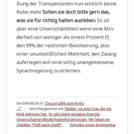
ßung der Trans­per­so­nen nun wirk­lich kei­ne
Ruhe mehr.
Sol­len sie doch bit­te gern das,
was sie für rich­tig hal­ten aus­le­ben.
Es ist
aber eine Unver­schämt­heit wenn eine Min­
der­heit von weni­ger als einem Pro­zent (!)
den 99% der rest­li­chen Bevöl­ke­rung, also
einer unum­stöß­li­chen Mehr­heit, den Zwang
auf­er­le­gen will eine völ­lig unan­ge­mes­se­ne
Sprach­re­ge­lung zu erlernen.
Veröffentlicht in
"Opa erzählt vom Krieg
...!"
Verschlagwortet mit
'Mutter' ist eine Frau die ein
Kind geboren hat.
,
Es gibt keine negative Energie
,
Unverschämte Minderheitenforderungen
,
Wir leben im
zu
Zeitalter "Fünf-nach-Zwölf"
Schreibe einen Kommentar
Von