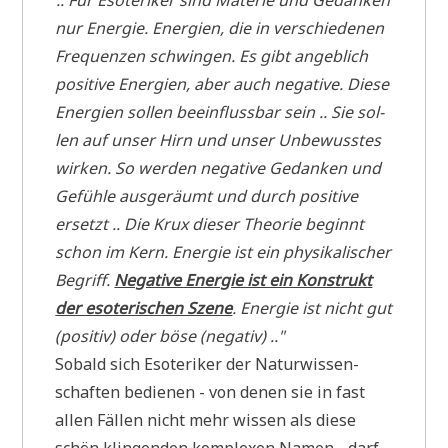
"
.. Für Eso­te­ri­ker sind Mate­rie und Gedan­ken
nur Ener­gie. Ener­gien, die in ver­schie­de­nen
Fre­quen­zen schwin­gen. Es gibt angeb­lich
posi­ti­ve Ener­gien, aber auch nega­ti­ve. Die­se
Ener­gien sol­len beein­fluss­bar sein .. Sie sol­
len auf unser Hirn und unser Unbe­wuss­tes
wir­ken. So wer­den nega­ti­ve Gedan­ken und
Gefüh­le aus­ge­räumt und durch posi­ti­ve
ersetzt .. Die Krux die­ser Theo­rie beginnt
schon im Kern. Ener­gie ist ein phy­si­ka­li­scher
Begriff.
Nega­ti­ve Ener­gie ist ein Kon­strukt
der eso­te­ri­schen Sze­ne
. Ener­gie ist nicht gut
(posi­tiv) oder böse (nega­tiv) .."
Sobald sich Eso­te­ri­ker der Natur­wis­sen­
schaf­ten bedie­nen - von denen sie in fast
allen Fäl­len nicht mehr wis­sen als die­se