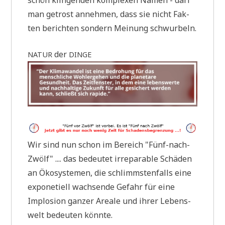
schön klin­gen­den kom­ple­xen Namen - darf
man getrost anneh­men, dass sie nicht Fak­
ten berich­ten son­dern Mei­nung schwurbeln.
der
NATUR
DINGE
Wir sind nun schon im Bereich "Fünf-nach-
Zwölf" .... das bedeu­tet irrepa­ra­ble Schä­den
an Öko­sy­ste­men, die schlimm­sten­falls eine
expo­ne­ti­ell wach­sen­de Gefahr für eine
Implo­si­on gan­zer Area­le und ihrer Lebens­
welt bedeu­ten könnte.