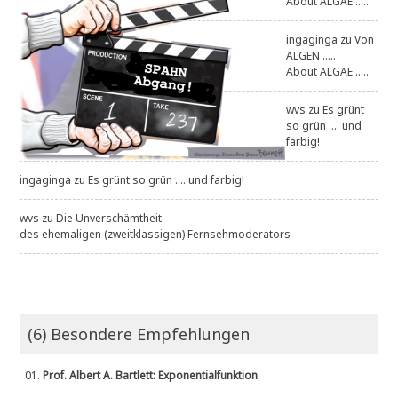
About ALGAE .....
ingaginga
zu
Von
ALGEN .....
About ALGAE .....
wvs
zu
Es grünt
so grün .... und
farbig!
ingaginga
zu
Es grünt so grün .... und farbig!
wvs
zu
Die Unverschämtheit
des ehemaligen (zweitklassigen) Fernsehmoderators
(6) Besondere Empfehlungen
01.
Prof. Albert A. Bartlett: Exponentialfunktion