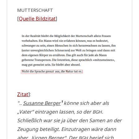
MUTTERSCHAFT
[
Quel­le Bild­zi­tat
]
Zitat
]:
"..
Susan­ne Ber­ger
¹
kön­ne sich aber als
„Vater“ ein­tra­gen las­sen, so der
.
BGH
Schließ­lich war sie ja über den Samen an der
Zeu­gung betei­ligt. Ein­zu­tra­gen wäre dann
aber „Jür­gen Ber­ger“. Der
berief sich
BGH