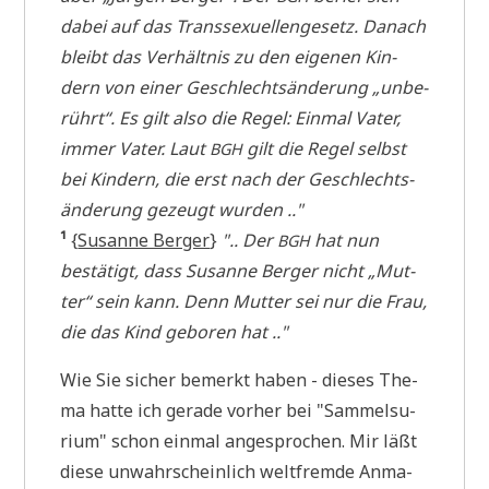
dabei auf das Trans­se­xu­el­len­ge­setz. Danach
bleibt das Ver­hält­nis zu den eige­nen Kin­
dern von einer Geschlechts­än­de­rung „unbe­
rührt“. Es gilt also die Regel: Ein­mal Vater,
immer Vater. Laut
gilt die Regel selbst
BGH
bei Kin­dern, die erst nach der Geschlechts­
än­de­rung gezeugt wurden .."
¹
{
Susan­ne Ber­ger
}
".. Der
hat nun
BGH
bestä­tigt, dass Susan­ne Ber­ger nicht „Mut­
ter“ sein kann. Denn Mut­ter sei nur die Frau,
die das Kind gebo­ren hat .."
Wie Sie sicher bemerkt haben - die­ses The­
ma hat­te ich gera­de vor­her bei "Sam­mel­su­
ri­um" schon ein­mal ange­spro­chen. Mir läßt
die­se unwahr­schein­lich welt­frem­de Anma­