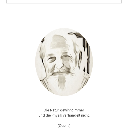
Energie,
der
Natur
der
Dinge,
und
Mutterscha
Die Natur gewinnt immer
und die Physik verhandelt nicht.
[Quelle]