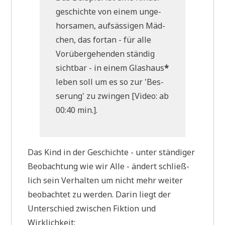
ge­schich­te von einem unge­
hor­sa­men, auf­säs­si­gen Mäd­
chen, das fort­an - für alle
Vor­über­ge­hen­den stän­dig
sicht­bar - in einem Glas­haus
*
leben soll um es so zur 'Bes­
se­rung' zu zwin­gen [Video: ab
00:40 min.].
Das Kind in der Geschich­te - unter stän­di­ger
Beob­ach­tung wie wir Alle - ändert schließ­
lich sein Ver­hal­ten um nicht mehr wei­ter
beob­ach­tet zu wer­den. Dar­in liegt der
Unter­schied zwi­schen Fik­ti­on und
Wirklichkeit: