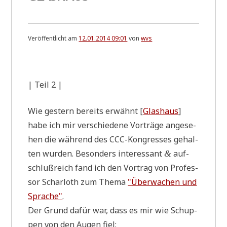
Veröffentlicht am
12.01.2014 09:01
von
wvs
.
| Teil 2 |
Wie gestern bereits erwähnt [
Glas­haus
]
habe ich mir ver­schie­de­ne Vor­trä­ge ange­se­
hen die wäh­rend des CCC-Kon­gres­ses gehal­
ten wur­den. Beson­ders inter­es­sant
auf­
&
schluß­reich fand ich den Vor­trag von Pro­fes­
sor Schar­loth zum The­ma
"Über­wa­chen und
Spra­che"
.
Der Grund dafür war, dass es mir wie Schup­
pen von den Augen fiel: