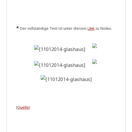
*
Der voll­stän­di­ge Text ist unter die­sem
zu finden.
LINK
[
Quel­le
]