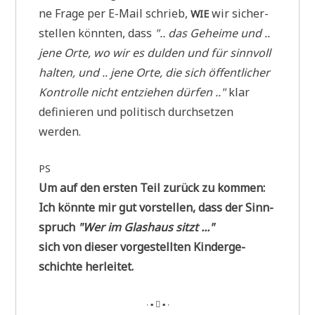
ne Fra­ge per E-Mail schrieb,
wir sicher­
WIE
stel­len könn­ten, dass
".. das Gehei­me und ..
jene Orte, wo wir es dul­den und für sinn­voll
hal­ten, und .. jene Orte, die sich öffent­li­cher
Kon­trol­le nicht ent­zie­hen dür­fen .."
klar
defi­nie­ren und poli­tisch durch­set­zen
werden.
PS
Um auf den ersten Teil zurück zu kommen:
Ich könn­te mir gut vor­stel­len, dass der Sinn­
spruch
"Wer im Glas­haus sitzt ..."
sich von die­ser vor­ge­stell­ten Kin­der­ge­
schich­te herleitet.
∙ ▪  ▪ ∙