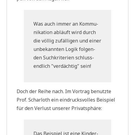
Was auch immer an Kom­mu­
ni­ka­ti­on abläuft wird durch
die völ­lig zufäl­li­gen und einer
unbe­kann­ten Logik fol­gen­
den Such­kri­te­ri­en schluss­
end­lich "ver­däch­tig" sein!
Doch der Rei­he nach. Im Vor­trag benutz­te
Prof. Schar­loth ein ein­drucks­vol­les Bei­spiel
für den Ver­lust unse­rer Privatsphäre:
Das Bei­spiel ist eine Kin­der­