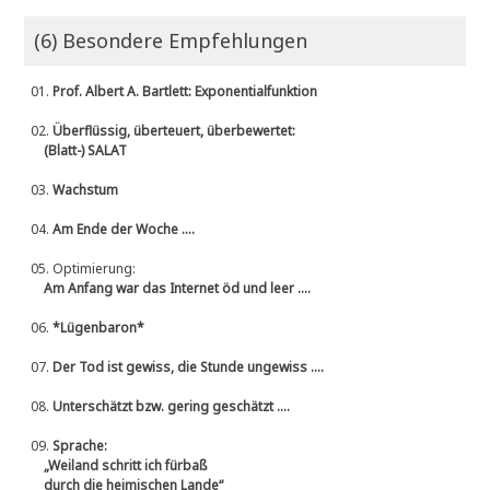
(6) Besondere Empfehlungen
01.
Prof. Albert A. Bartlett: Exponentialfunktion
02.
Überflüssig, überteuert, überbewertet:
(Blatt-) SALAT
03.
Wachstum
04.
Am Ende der Woche ....
05.
Optimierung:
Am Anfang war das Internet öd und leer ....
06.
*Lügenbaron*
07.
Der Tod ist gewiss, die Stunde ungewiss ....
08.
Unterschätzt bzw. gering geschätzt ....
09.
Sprache:
„Weiland schritt ich fürbaß
durch die heimischen Lande“