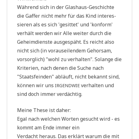
Wäh­rend sich in der Glas­haus-Geschich­te
die Gaf­fer nicht mehr für das Kind inter­es­
sie­ren als es sich 'gesit­tet' und 'kon­form'
ver­hält wer­den wir Alle wei­ter durch die
Geheim­dien­ste aus­ge­späht. Es reicht also
nicht sich (in vor­aus­ei­len­dem Gehor­sam,
vor­sorg­lich) "wohl zu ver­hal­ten". Solan­ge die
Kri­te­ri­en, nach denen die Suche nach
"Staats­fein­den" abläuft, nicht bekannt sind,
kön­nen wir uns
ver­hal­ten und
IRGENDWIE
sind doch immer verdächtig.
Mei­ne The­se ist daher:
Egal nach wel­chen Wor­ten gesucht wird - es
kommt am Ende immer ein
Ver­dacht her­aus. Das erklärt war­um die mit