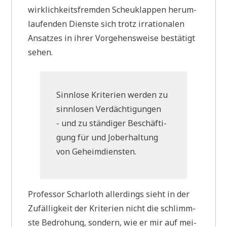
wirk­lich­keits­frem­den Scheu­klap­pen her­um­
lau­fen­den Dien­ste sich trotz irra­tio­na­len
Ansat­zes in ihrer Vor­ge­hens­wei­se bestä­tigt
sehen.
Sinn­lo­se Kri­te­ri­en wer­den zu
sinn­lo­sen Verdächtigungen
- und zu stän­di­ger Beschäf­ti­
gung für und Job­er­hal­tung
von Geheimdiensten.
Pro­fes­sor Schar­loth aller­dings sieht in der
Zufäl­lig­keit der Kri­te­ri­en nicht die schlimm­
ste Bedro­hung, son­dern, wie er mir auf mei­