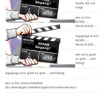
Spahn, die x-te
Folge
wvs
zu
Von
ALGEN .....
About ALGAE .....
ingaginga
zu
Von
ALGEN .....
About ALGAE .....
wvs
zu
Es grünt
so grün .... und
farbig!
ingaginga
zu
Es grünt so grün .... und farbig!
wvs
zu
Die Unverschämtheit
des ehemaligen (zweitklassigen) Fernsehmoderators