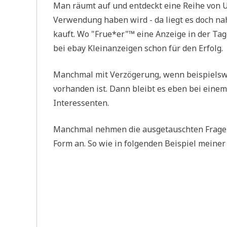
Man räumt auf und ent­deckt eine Rei­he von Ut
Ver­wen­dung haben wird - da liegt es doch nah
kauft. Wo "Frue*er"™ eine Anzei­ge in der Tage
bei ebay Klein­an­zei­gen schon für den Erfolg.
Manch­mal mit Ver­zö­ge­rung, wenn bei­spiels­w
vor­han­den ist. Dann bleibt es eben bei einem
Interessenten.
Manch­mal neh­men die aus­ge­tausch­ten Fra­ge
Form an. So wie in fol­gen­den Bei­spiel mei­ne