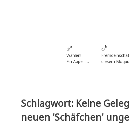
Zum
Inhalt
springen
a
b
①
①
Wählen!
Fremdeinschät
Ein Appell ....
diesem Blogau
Schlagwort:
Keine Geleg
neuen 'Schäfchen' ungen