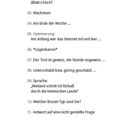
(Blatt-) SALAT
03.
Wachstum
04.
Am Ende der Woche ....
05.
Optimierung:
Am Anfang war das Internet öd und leer ....
06.
*Lügenbaron*
07.
Der Tod ist gewiss, die Stunde ungewiss ....
08.
Unterschätzt bzw. gering geschätzt ....
09.
Sprache:
„Weiland schritt ich fürbaß
durch die heimischen Lande“
10.
Welcher Brezel-Typ sind Sie?
11.
Antwort auf eine nicht gestellte Frage