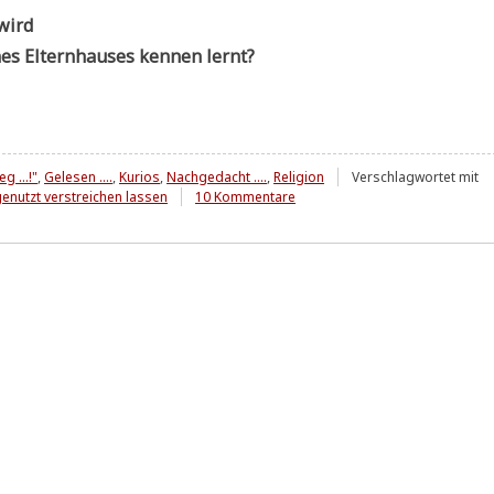
 wird
es Eltern­hau­ses ken­nen lernt?
g ...!"
,
Gelesen ....
,
Kurios
,
Nachgedacht ....
,
Religion
Verschlagwortet mit
zu
enutzt verstreichen lassen
10 Kommentare
Wenn
es
um
mehr
geht
....