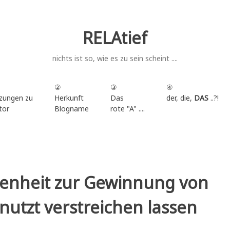
RELAtief
nichts ist so, wie es zu sein scheint ....
②
③
④
zungen zu
Herkunft
Das
der, die,
DAS
..?!
tor
Blogname
rote "A" ....
.
enheit zur Gewinnung von
utzt verstreichen lassen