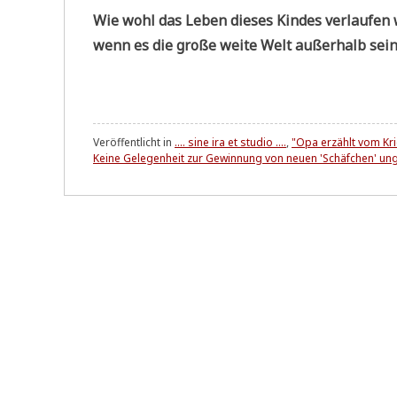
Wie wohl das Leben die­ses Kin­des ver­lau­fen
wenn es die gro­ße wei­te Welt außer­halb sei­n
Veröffentlicht in
.... sine ira et studio ....
,
"Opa erzählt vom Krie
Keine Gelegenheit zur Gewinnung von neuen 'Schäfchen' ung