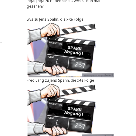
ingaginga
zu
Haben Sie SOWAS schon mal
gesehen?
wvs
zu
Jens Spahn, die x-te Folge
Fred Lang
zu
Jens Spahn, die x-te Folge