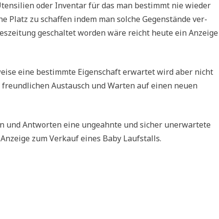
en­si­li­en oder Inven­tar für das man bestimmt nie wie­der
e Platz zu schaf­fen indem man sol­che Gegen­stän­de ver­
s­zei­tung geschal­tet wor­den wäre reicht heu­te ein Anzei­ge
ei­se eine bestimm­te Eigen­schaft erwar­tet wird aber nicht
 freund­li­chen Aus­tausch und War­ten auf einen neu­en
n und Ant­wor­ten eine unge­ahn­te und sicher uner­war­te­te
r Anzei­ge zum Ver­kauf eines Baby Laufstalls.