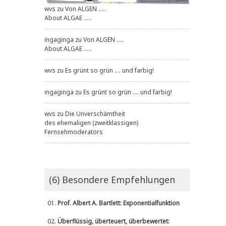
wvs
zu
Von ALGEN .....
About ALGAE .....
ingaginga
zu
Von ALGEN .....
About ALGAE .....
wvs
zu
Es grünt so grün .... und farbig!
ingaginga
zu
Es grünt so grün .... und farbig!
wvs
zu
Die Unverschämtheit
des ehemaligen (zweitklassigen)
Fernsehmoderators
(6) Besondere Empfehlungen
01.
Prof. Albert A. Bartlett: Exponentialfunktion
02.
Überflüssig, überteuert, überbewertet: