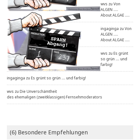
wvs
zu
Von
ALGEN .....
About ALGAE .....
ingaginga
zu
Von
ALGEN .....
About ALGAE .....
wvs
zu
Es grünt
so grün .... und
farbig!
ingaginga
zu
Es grünt so grün .... und farbig!
wvs
zu
Die Unverschämtheit
des ehemaligen (zweitklassigen) Fernsehmoderators
(6) Besondere Empfehlungen