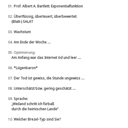
01.
Prof. Albert A. Bartlett: Exponentialfunktion
02.
Überflüssig, überteuert, überbewertet:
(Blatt-) SALAT
03.
Wachstum
04.
Am Ende der Woche ....
05.
Optimierung:
Am Anfang war das Internet öd und leer ....
06.
*Lügenbaron*
07.
Der Tod ist gewiss, die Stunde ungewiss ....
08.
Unterschätzt bzw. gering geschätzt ....
09.
Sprache:
„Weiland schritt ich fürbaß
durch die heimischen Lande“
10.
Welcher Brezel-Typ sind Sie?