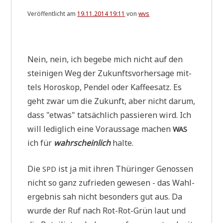
Veröffentlicht am
19.11.2014 19:11
von
wvs
.
Nein, nein, ich bege­be mich nicht auf den
stei­ni­gen Weg der Zukunfts­vor­her­sa­ge mit­
tels Horo­skop, Pen­del oder Kaf­fee­satz. Es
geht zwar um die Zukunft, aber nicht dar­um,
dass "etwas" tat­säch­lich pas­sie­ren wird. Ich
will ledig­lich eine Vor­aus­sa­ge machen
WAS
ich für
wahr­schein­lich
halte.
Die
ist ja mit ihren Thü­rin­ger Genos­sen
SPD
nicht so ganz zufrie­den gewe­sen - das Wahl­
er­geb­nis sah nicht beson­ders gut aus. Da
wur­de der Ruf nach Rot-Rot-Grün laut und