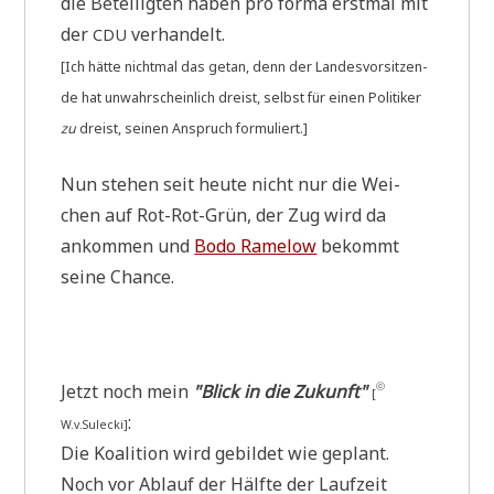
die Betei­lig­ten haben pro for­ma erst­mal mit
der
verhandelt.
CDU
[Ich hät­te nicht­mal das getan, denn der Lan­des­vor­sit­zen­
de hat unwahr­schein­lich dreist, selbst für einen Poli­ti­ker
zu
dreist, sei­nen Anspruch formuliert.]
Nun ste­hen seit heu­te nicht nur die Wei­
chen auf Rot-Rot-Grün, der Zug wird da
ankom­men und
Bodo Rame­low
bekommt
sei­ne Chance.
Jetzt noch mein
"Blick in die Zukunft"
ⓒ
[
:
W.v.Sulecki]
Die Koali­ti­on wird gebil­det wie geplant.
Noch vor Ablauf der Hälf­te der Lauf­zeit