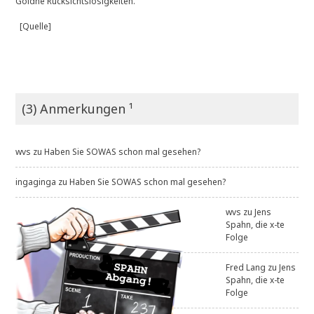
Goldne Rücksichtslosigkeiten.
[Quelle]
(3) Anmerkungen ¹
wvs
zu
Haben Sie SOWAS schon mal gesehen?
ingaginga
zu
Haben Sie SOWAS schon mal gesehen?
wvs
zu
Jens
Spahn, die x-te
Folge
Fred Lang
zu
Jens
Spahn, die x-te
Folge