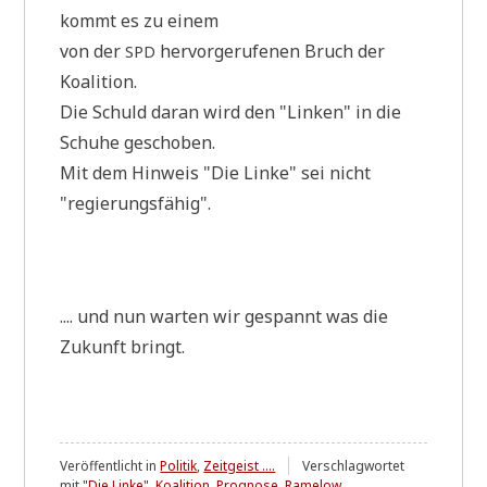
kommt es zu einem
von der
her­vor­ge­ru­fe­nen Bruch der
SPD
Koalition.
Die Schuld dar­an wird den "Lin­ken" in die
Schu­he geschoben.
Mit dem Hin­weis "Die Lin­ke" sei nicht
"regie­rungs­fä­hig".
.... und nun war­ten wir gespannt was die
Zukunft bringt.
Veröffentlicht in
Politik
,
Zeitgeist ....
Verschlagwortet
mit
"Die Linke"
,
Koalition
,
Prognose
,
Ramelow
,