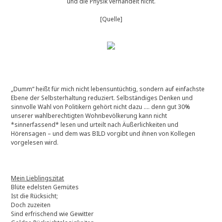
und die Physik verhandelt nicht.
[Quelle]
„Dumm“ heißt für mich nicht lebensuntüchtig, sondern auf einfachste
Ebene der Selbsterhaltung reduziert. Selbständiges Denken und
sinnvolle Wahl von Politikern gehört nicht dazu …. denn gut 30%
unserer wahlberechtigten Wohnbevölkerung kann nicht
*sinnerfassend* lesen und urteilt nach Äußerlichkeiten und
Hörensagen – und dem was BILD vorgibt und ihnen von Kollegen
vorgelesen wird.
Mein Lieblingszitat
Blüte edelsten Gemütes
Ist die Rücksicht;
Doch zuzeiten
Sind erfrischend wie Gewitter