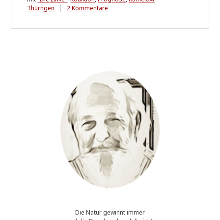
zu
Thürngen
2 Kommentare
Blick
in
die
Zukunft
Die Natur gewinnt immer