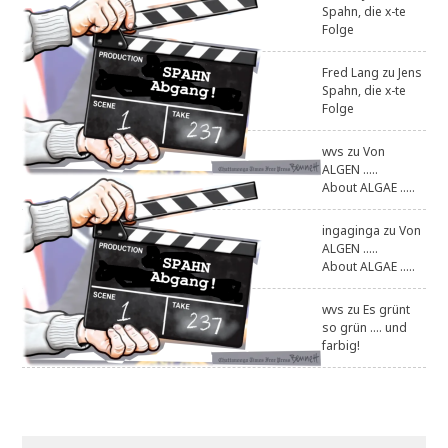
Spahn, die x-te
Folge
Fred Lang
zu
Jens
Spahn, die x-te
Folge
wvs
zu
Von
ALGEN .....
About ALGAE .....
ingaginga
zu
Von
ALGEN .....
About ALGAE .....
wvs
zu
Es grünt
so grün .... und
farbig!