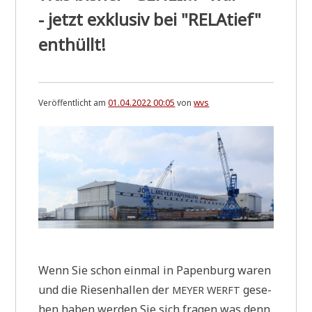
- jetzt exklusiv bei "RELAtief"
enthüllt!
Veröffentlicht am
01.04.2022 00:05
von
wvs
Wenn Sie schon ein­mal in Papen­burg waren
und die Rie­sen­hal­len der
gese­
MEYER
WERFT
hen haben wer­den Sie sich fra­gen was denn