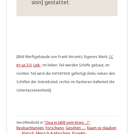
si­on] gestat­tet.
[Bild Werft­ge­bäu­de von Frank Vin­c­entz: Eige­nes Werk;
CC
3.0
,
Link
; im lin­ken Teil wer­den Schif­fe gebaut, im
BY-SA
rech­ten Teil wird die
gefer­tigt (links neben den
ENTERPRISE
Schif­fen der Antriebs­teil, rechts im fla­che­ren Hal­len­teil die
Untertasseneinheit)]
Veröffentlicht in
"Opa erzählt vom Krieg ...!"
,
Beobachtungen
,
Forschung
,
Gesehen ....
,
Kaum zu glauben
....
,
Klatsch
,
Mensch & Maschine
,
Projekt(-