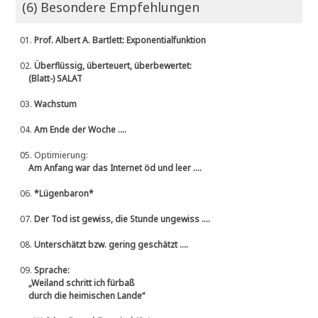
(6) Besondere Empfehlungen
01.
Prof. Albert A. Bartlett: Exponentialfunktion
02.
Überflüssig, überteuert, überbewertet:
(Blatt-) SALAT
03.
Wachstum
04.
Am Ende der Woche ....
05.
Optimierung:
Am Anfang war das Internet öd und leer ....
06.
*Lügenbaron*
07.
Der Tod ist gewiss, die Stunde ungewiss ....
08.
Unterschätzt bzw. gering geschätzt ....
09.
Sprache:
„Weiland schritt ich fürbaß
durch die heimischen Lande“