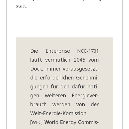
statt.
Die Enter­pri­se
NCC-1701
läuft ver­mut­lich 2045 vom
Dock, immer vor­aus­ge­setzt,
die erfor­der­li­chen Geneh­mi­
gun­gen für den dafür nöti­
gen wei­te­ren Ener­gie­ver­
brauch wer­den von der
Welt-Ener­gie-Komis­si­on
[
;
W
orld
E
ner­gy
C
ommis­
WEC