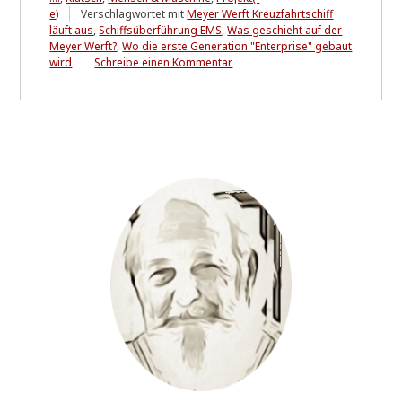
e)
Verschlagwortet mit
Meyer Werft Kreuzfahrtschiff
läuft aus
,
Schiffsüberführung EMS
,
Was geschieht auf der
Meyer Werft?
,
Wo die erste Generation "Enterprise" gebaut
zu
wird
Schreibe einen Kommentar
Was
bisher
"GEHEIM"
war
-
jetzt
exklusiv
bei
"RELAtief"
enthüllt!