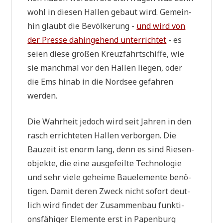
wohl in die­sen Hal­len gebaut wird. Gemein­
hin glaubt die Bevöl­ke­rung -
und wird von
der Pres­se dahin­ge­hend unter­rich­tet
- es
sei­en die­se gro­ßen Kreuz­fahrt­schif­fe, wie
sie manch­mal vor den Hal­len lie­gen, oder
die Ems hin­ab in die Nord­see gefah­ren
werden.
Die Wahr­heit jedoch wird seit Jah­ren in den
rasch errich­te­ten Hal­len ver­bor­gen. Die
Bau­zeit ist enorm lang, denn es sind Rie­sen­
ob­jek­te, die eine aus­ge­feil­te Tech­no­lo­gie
und sehr vie­le gehei­me Bau­ele­men­te benö­
ti­gen. Damit deren Zweck nicht sofort deut­
lich wird fin­det der Zusam­men­bau funk­ti­
ons­fä­hi­ger Ele­men­te erst in Papen­burg