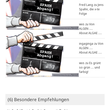
Fred Lang
zu
Jens
Spahn, die x-te
Folge
wvs
zu
Von
ALGEN .....
About ALGAE .....
ingaginga
zu
Von
ALGEN .....
About ALGAE .....
wvs
zu
Es grünt
so grün .... und
farbig!
(6) Besondere Empfehlungen