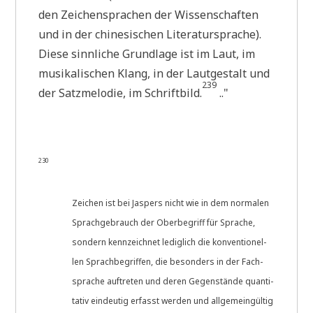
den Zei­chen­spra­chen der Wis­sen­schaf­ten
und in der chi­ne­si­schen Lite­ra­tur­spra­che).
Die­se sinn­li­che Grund­la­ge ist im Laut, im
musi­ka­li­schen Klang, in der Laut­ge­stalt und
239
der Satz­me­lo­die, im Schrift­bild.
.."
230
Zei­chen ist bei Jas­pers nicht wie in dem nor­ma­len
Sprach­ge­brauch der Ober­be­griff für Spra­che,
son­dern kenn­zeich­net ledig­lich die kon­ven­tio­nel­
len Sprach­be­grif­fen, die beson­ders in der Fach­
spra­che auf­tre­ten und deren Gegen­stän­de quan­ti­
ta­tiv ein­deu­tig erfasst wer­den und all­ge­mein­gül­tig