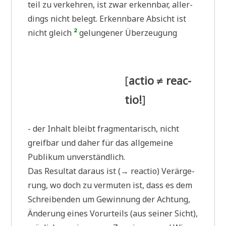
teil zu ver­keh­ren, ist zwar erkenn­bar, aller­
dings nicht belegt. Erkenn­ba­re Absicht ist
nicht gleich
²
gelun­ge­ner Überzeugung
[
actio ≠ reac­
tio!
]
- der Inhalt bleibt frag­men­ta­risch, nicht
greif­bar und daher für das all­ge­mei­ne
Publi­kum unverständlich.
Das Resul­tat dar­aus ist (→ reac­tio) Ver­är­ge­
rung, wo doch zu ver­mu­ten ist, dass es dem
Schrei­ben­den um Gewin­nung der Ach­tung,
Ände­rung eines Vor­ur­teils (aus sei­ner Sicht),