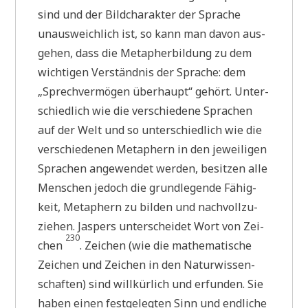
sind und der Bild­cha­rak­ter der Spra­che
unaus­weich­lich ist, so kann man davon aus­
ge­hen, dass die Meta­pher­bil­dung zu dem
wich­ti­gen Ver­ständ­nis der Spra­che: dem
„Sprech­ver­mö­gen über­haupt“ gehört. Unter­
schied­lich wie die ver­schie­de­ne Spra­chen
auf der Welt und so unter­schied­lich wie die
ver­schie­de­nen Meta­phern in den jewei­li­gen
Spra­chen ange­wen­det wer­den, besit­zen alle
Men­schen jedoch die grund­le­gen­de Fähig­
keit, Meta­phern zu bil­den und nach­voll­zu­
zie­hen. Jas­pers unter­schei­det Wort von Zei­
230
chen
. Zei­chen (wie die mathe­ma­ti­sche
Zei­chen und Zei­chen in den Natur­wis­sen­
schaf­ten) sind will­kür­lich und erfun­den. Sie
haben einen fest­ge­leg­ten Sinn und end­li­che