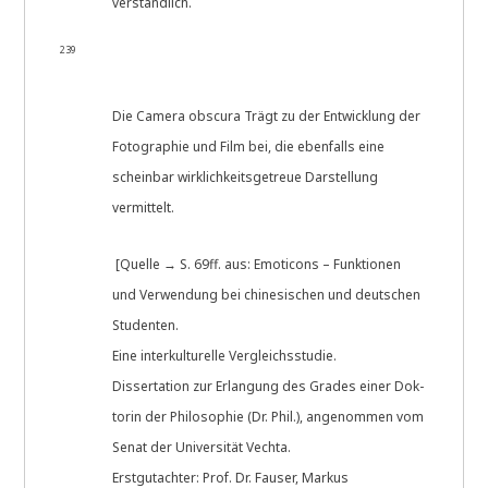
verständlich.
239
Die Came­ra obscu­ra Trägt zu der Ent­wick­lung der
Foto­gra­phie und Film bei, die eben­falls eine
schein­bar wirk­lich­keits­ge­treue Dar­stel­lung
vermittelt.
[Quel­le → S. 69ff. aus: Emo­ti­cons – Funk­tio­nen
und Ver­wen­dung bei chi­ne­si­schen und deut­schen
Studenten.
Eine inter­kul­tu­rel­le Vergleichsstudie.
Dis­ser­ta­ti­on zur Erlan­gung des Gra­des einer Dok­
to­rin der Phi­lo­so­phie (Dr. Phil.), ange­nom­men vom
Senat der Uni­ver­si­tät Vechta.
Erst­gut­ach­ter: Prof. Dr. Fauser, Markus