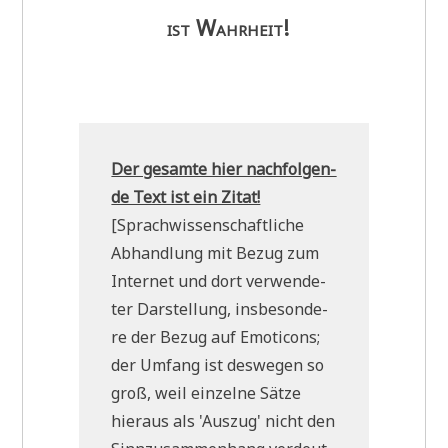
ist Wahrheit!
Der gesam­te hier nach­fol­gen­
de Text ist ein Zitat!
[Sprach­wis­sen­schaft­li­che
Abhand­lung mit Bezug zum
Inter­net und dort ver­wen­de­
ter Dar­stel­lung, ins­be­son­de­
re der Bezug auf Emo­ti­cons;
der Umfang ist des­we­gen so
groß, weil ein­zel­ne Sät­ze
hier­aus als 'Aus­zug' nicht den