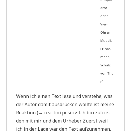
drat
oder
Vier-
Ohren-
Modell.
Frie­de­
mann
Schulz
von Thu
n]
Wenn ich einen Text lese und ver­ste­he, was
der Autor damit aus­drücken woll­te ist mei­ne
Reak­ti­on (→ reac­tio) posi­tiv. Ich bin zufrie­
den mit mir und dem Urhe­ber. Zuerst weil
ich in der Lage war den Text auf­zu­neh­men,