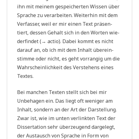
ihn mit mei­nem gespei­cher­ten Wis­sen über
Spra­che zu ver­ar­bei­ten. Wei­ter­hin mit dem
Ver­fas­ser, weil er mir einen Text prä­sen­
tiert, des­sen Gehalt sich in den Wor­ten wie­
der­fin­det (→ actio). Dabei kommt es nicht
dar­auf an, ob ich mit dem Inhalt über­ein­
stim­me oder nicht, es geht vor­ran­gig um die
Wahr­schein­lich­keit des Ver­ste­hens eines
Textes.
Bei man­chen Tex­ten stellt sich bei mir
Unbe­ha­gen ein. Das liegt oft weni­ger am
Inhalt, son­dern an der Art der Dar­stel­lung.
Zwar ist, wie im unten ver­link­ten Text der
Dis­ser­ta­ti­on sehr über­zeu­gend dar­ge­legt,
der Aus­tausch von Spra­che in Form von