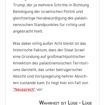
Trump, der ja meh­re­re Schrit­te in Rich­tung
Belo­bi­gung der israe­li­schen Poli­tik und
gleich­zei­ti­ge Her­ab­wür­di­gung des palä­sti­
nen­si­schen Stand­punk­tes für rich­tig und
ange­bracht hielt.
Was dabei völ­lig außer Acht bleibt ist das
histo­ri­sche Fak­tum, dass der Staat Isra­el
eine Grün­dung auf groß­macht­po­li­ti­scher
Annek­ti­on des palä­sti­nen­si­schen Ter­ri­to­ri­
ums dar­stellt, das unter betrü­ge­ri­scher
Absicht und Vor­spie­ge­lung heh­rer Absich­
ten zustan­de kam. Es liegt hier ein Fall von
"Neu­sprech"
vor:
Wahr­heit ist Lüge - Lüge