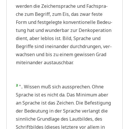
wer­den die Zei­chen­spra­che und Fach­spra­
che zum Begriff, zum Eis, das zwar feste
Form und fest­ge­leg­te kon­ven­tio­nel­le Bedeu­
tung hat und wun­der­bar zur Denk­ope­ra­ti­on
dient, aber leb­los ist. Bild, Spra­che und
Begrif­fe sind inein­an­der durch­drun­gen, ver­
wach­sen und bis zu einem gewis­sen Grad
mit­ein­an­der austauschbar.
²
".. Wis­sen muß sich aus­spre­chen. Ohne
Spra­che ist es nicht da. Das Mini­mum aber
an Spra­che ist das Zei­chen. Die Befe­sti­gung
der Bedeu­tung in der Spra­che ver­langt die
sinn­li­che Grund­la­ge des Laut­bil­des, des
Schrift­bil­des (die­ses letz­te­re vor allem in