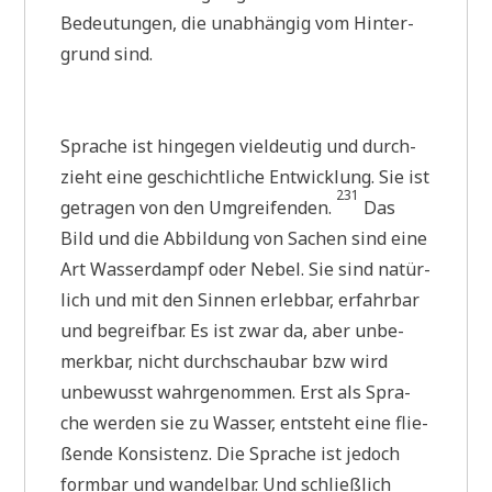
Bedeu­tun­gen, die unab­hän­gig vom Hin­ter­
grund sind.
Spra­che ist hin­ge­gen viel­deu­tig und durch­
zieht eine geschicht­li­che Ent­wick­lung. Sie ist
231
getra­gen von den Umgrei­fen­den.
Das
Bild und die Abbil­dung von Sachen sind eine
Art Was­ser­dampf oder Nebel. Sie sind natür­
lich und mit den Sin­nen erleb­bar, erfahr­bar
und begreif­bar. Es ist zwar da, aber unbe­
merk­bar, nicht durch­schau­bar bzw wird
unbe­wusst wahr­ge­nom­men. Erst als Spra­
che wer­den sie zu Was­ser, ent­steht eine flie­
ßen­de Kon­si­stenz. Die Spra­che ist jedoch
form­bar und wan­del­bar. Und schließ­lich