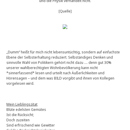
und die Physik verhandelt nicht.
[Quelle]
„Dumm“ heißt für mich nicht lebensuntüchtig, sondern auf einfachste
Ebene der Selbsterhaltung reduziert. Selbständiges Denken und
sinnvolle Wahl von Politikern gehört nicht dazu …. denn gut 30%
unserer wahlberechtigten Wohnbevölkerung kann nicht
*sinnerfassend* lesen und urteilt nach Äußerlichkeiten und
Hörensagen – und dem was BILD vorgibt und ihnen von Kollegen
vorgelesen wird.
Mein Lieblingszitat
Blüte edelsten Gemütes
Ist die Rücksicht;
Doch zuzeiten
Sind erfrischend wie Gewitter