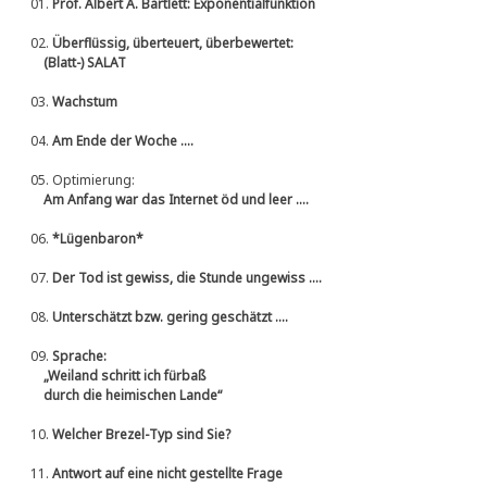
01.
Prof. Albert A. Bartlett: Exponentialfunktion
02.
Überflüssig, überteuert, überbewertet:
(Blatt-) SALAT
03.
Wachstum
04.
Am Ende der Woche ....
05.
Optimierung:
Am Anfang war das Internet öd und leer ....
06.
*Lügenbaron*
07.
Der Tod ist gewiss, die Stunde ungewiss ....
08.
Unterschätzt bzw. gering geschätzt ....
09.
Sprache:
„Weiland schritt ich fürbaß
durch die heimischen Lande“
10.
Welcher Brezel-Typ sind Sie?
11.
Antwort auf eine nicht gestellte Frage