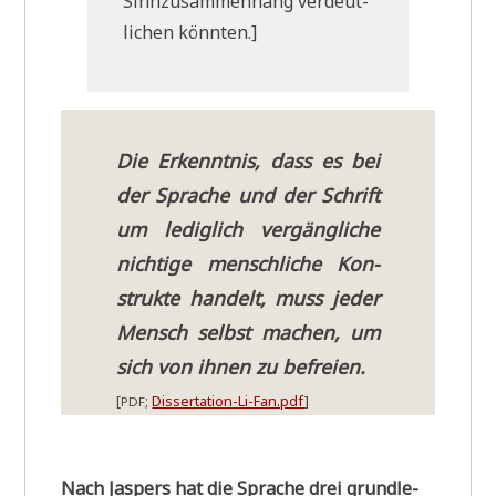
Sinn­zu­sam­men­hang ver­deut­
li­chen könnten.]
Die Erkennt­nis, dass es bei
der Spra­che und der Schrift
um ledig­lich ver­gäng­li­che
nich­ti­ge mensch­li­che Kon­
struk­te han­delt, muss jeder
Mensch selbst machen, um
sich von ihnen zu befreien.
[
;
Dissertation-Li-Fan.pdf
]
PDF
Nach Jas­pers hat die Spra­che drei grund­le­