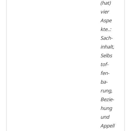
(hat)
vier
Aspe
k­te..:
Sach­
in­halt,
Selbs
t­of­
fen­
ba­
rung,
Bezie­
hung
und
Appell