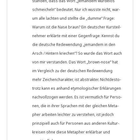
stan­den, dass das Wort „jeman­dem wür­de­los
schmei­cheln“ bedeu­tet. Nur ich wuss­te nicht, war­
um alle lach­ten und stell­te die „dum­me“ Fra­ge:
War­um ist die Nase braun? Ein deut­scher Kurs­teil­
neh­mer erklär­te mit einer Gegen­fra­ge: Kennst du
die deut­sche Rede­wen­dung „jeman­dem in den
Arsch / Hin­tern krie­chen“? So wur­de das Wort auch
von mir ver­stan­den. Das Wort „brown-nose“ hat
im Ver­gleich zu der deut­schen Rede­wen­dung
mehr Zei­chen­cha­rak­ter, ist abstrak­ter. Nicht­de­sto­
trotz kann es anhand ety­mo­lo­gi­scher Erklä­run­gen
nach­voll­zo­gen wer­den. Es ist ver­mut­lich für Per­so­
nen, die in ihrer Spra­chen mit der glei­chen Meta­
pher arbei­ten leich­ter zu ver­ste­hen, ist jedoch
prin­zi­pi­ell auch für Per­so­nen aus ande­ren Kul­tur­
krei­sen ohne die­se Meta­pher erklär­bar und