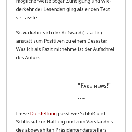
mög­li­cher­wei­se sogar Zunei­gung und Wie­
der­kehr der Lesen­den ging als er den Text
verfasste.
So ver­kehrt sich der Auf­wand (→ actio)
anstatt zum Posi­ti­ven zu einem Desa­ster.
Was ich als Fazit mit­neh­me ist der Auf­schrei
des Autors:
"Fake news!"
....
Die­se
Dar­stel­lung
passt wie Schloß und
Schlüs­sel zur Hal­tung und zum Ver­ständ­nis
des abge­wähl­ten Prä­si­den­ten­dar­stel­lers