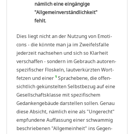
näm­lich eine ein­gän­gi­ge
"All­ge­mein­ver­ständ­lich­keit"
fehlt.
Dies liegt nicht an der Nut­zung von Emo­ti­
cons - die könn­te man ja im Zwei­fels­fal­le
jeder­zeit nach­se­hen und sich so Klar­heit
ver­schaf­fen - son­dern im Gebrauch autoren­
spe­zi­fi­scher Flos­keln, laut­ver­kürz­ten Wort­
fet­zen und einer
¹
Sprach­ebe­ne, die offen­
sicht­lich gekün­stel­ten Selbst­be­zug auf eine
Gesell­schafts­klas­se mit spe­zi­fi­schem
Gedan­ken­ge­bäu­de dar­stel­len sol­len. Genau
die­se Absicht, näm­lich eine als "Unge­recht"
emp­fun­de­ne Auf­fas­sung einer schwam­mig
beschrie­be­nen "All­ge­mein­heit" ins Gegen­