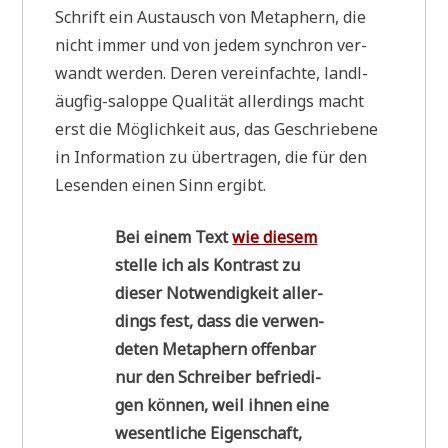
Schrift ein Aus­tausch von Meta­phern, die
nicht immer und von jedem syn­chron ver­
wandt wer­den. Deren ver­ein­fach­te, landl­
äug­fig-salop­pe Qua­li­tät aller­dings macht
erst die Mög­lich­keit aus, das Geschrie­be­ne
in Infor­ma­ti­on zu über­tra­gen, die für den
Lesen­den einen Sinn ergibt.
Bei einem Text
wie die­sem
stel­le ich als Kon­trast zu
die­ser Not­wen­dig­keit aller­
dings fest, dass die ver­wen­
de­ten Meta­phern offen­bar
nur den Schrei­ber befrie­di­
gen kön­nen, weil ihnen eine
wesent­li­che Eigen­schaft,