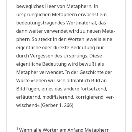
beweg­li­ches Heer von Meta­phern. In
ursprüng­li­chen Meta­phern erwächst ein
bedeu­tungs­tra­gen­des Wort­ma­te­ri­al, das
dann wei­ter ver­wen­det wird zu neu­en Meta­
phern. So steckt in den Wor­ten jeweils eine
eigent­li­che oder direk­te Bedeu­tung nur
durch Ver­ges­sen des Ursprungs. Die­se
eigent­li­che Bedeu­tung wird bewußt als
Meta­pher ver­wen­det. In der Geschich­te der
Wor­te »sehen wir sich all­mäh­lich Bild an
Bild fügen, eines das ande­re fort­set­zend,
erläu­ternd, modi­fi­zie­rend, kor­ri­gie­rend, ver­
wi­schend« (Ger­ber 1, 266)
¹
Wenn alle Wör­ter am Anfang Meta­phern