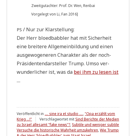
Zweit­gut­ach­ter: Prof. Dr. Wen, Renbai
Vor­ge­legt von Li, Fan 2016]
/ Nur zur Klarstellung:
PS
Der Herr bloed­bab­b­ler hat mit Sicher­heit
eine brei­te­re All­ge­mein­bil­dung und einen
aus­ge­wo­ge­ne­ren Cha­rak­ter als der noch-
Prä­si­den­ten­dar­stel­ler Trump. Umso ver­
wun­der­li­cher ist, was da
bei ihm zu lesen ist
....
Veröffentlicht in
.... sine ira et studio ....
,
"Opa erzählt vom
Krieg ...!"
Verschlagwortet mit
Sind Berichte der Medien
zu Israel allesamt "fake news"?
,
Subtile und weniger subtile
Versuche die historische Wahrheit umzukehren
,
Wie Trump
& der Herr 'bloedbabbler' zum Staat Israel