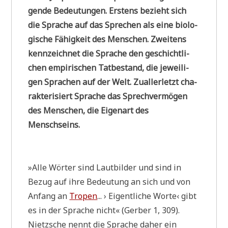
gen­de Bedeu­tun­gen. Erstens bezieht sich
die Spra­che auf das Spre­chen als eine bio­lo­
gi­sche Fähig­keit des Men­schen. Zwei­tens
kenn­zeich­net die Spra­che den geschicht­li­
chen empi­ri­schen Tat­be­stand, die jewei­li­
gen Spra­chen auf der Welt. Zual­ler­letzt cha­
rak­te­ri­siert Spra­che das Sprech­ver­mö­gen
des Men­schen, die Eigen­art des
Menschseins.
»Alle Wör­ter sind Laut­bil­der und sind in
Bezug auf ihre Bedeu­tung an sich und von
Anfang an
Tro­pen
... › Eigent­li­che Wor­te‹ gibt
es in der Spra­che nicht« (Ger­ber 1, 309).
Nietz­sche nennt die Spra­che daher ein