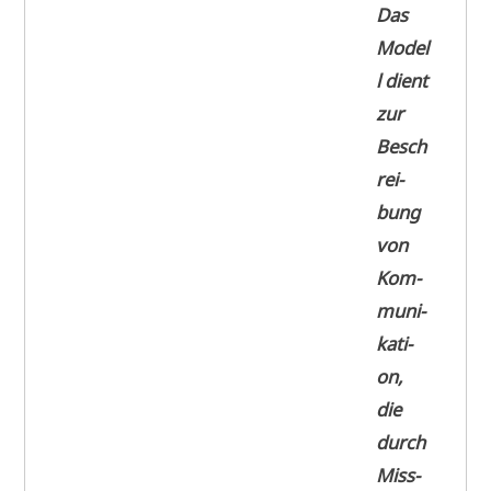
Das
Model
l dient
zur
Besch
rei­
bung
von
Kom­
mu­ni­
ka­ti­
on,
die
durch
Miss­