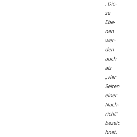
. Die­
se
Ebe­
nen
wer­
den
auch
als
„vier
Sei­ten
einer
Nach­
richt“
bezeic
h­net.