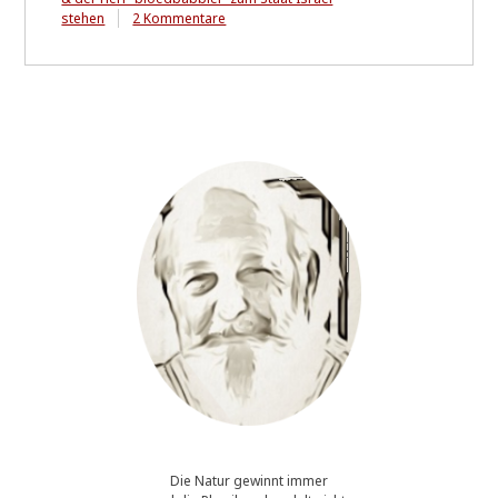
zu
stehen
2 Kommentare
Von
"Actio
oder
Reactio"?
Die Natur gewinnt immer