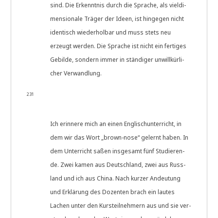
sind. Die Erkennt­nis durch die Spra­che, als viel­di­
men­sio­na­le Trä­ger der Ideen, ist hin­ge­gen nicht
iden­tisch wie­der­hol­bar und muss stets neu
erzeugt wer­den. Die Spra­che ist nicht ein fer­ti­ges
Gebil­de, son­dern immer in stän­di­ger unwill­kür­li­
cher Verwandlung.
231
Ich erin­ne­re mich an einen Eng­lisch­un­ter­richt, in
dem wir das Wort „brown-nose“ gelernt haben. In
dem Unter­richt saßen ins­ge­samt fünf Stu­die­ren­
de. Zwei kamen aus Deutsch­land, zwei aus Russ­
land und ich aus Chi­na. Nach kur­zer Andeu­tung
und Erklä­rung des Dozen­ten brach ein lau­tes
Lachen unter den Kurs­teil­neh­mern aus und sie ver­