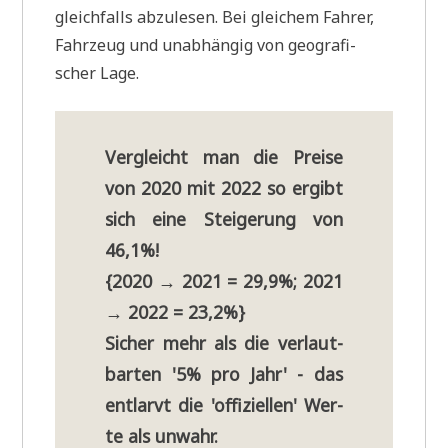
gleich­falls abzu­le­sen. Bei glei­chem Fah­rer,
Fahr­zeug und unab­hän­gig von geo­gra­fi­
scher Lage.
Ver­gleicht man die Prei­se
von 2020 mit 2022 so ergibt
sich eine Stei­ge­rung von
46,1%!
{2020 → 2021 = 29,9%; 2021
→ 2022 = 23,2%}
Sicher mehr als die ver­laut­
bar­ten '5% pro Jahr' - das
ent­larvt die 'offi­zi­el­len' Wer­
te als unwahr.