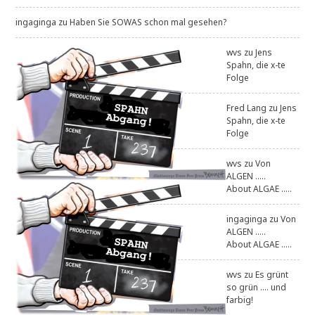
ingaginga
zu
Haben Sie SOWAS schon mal gesehen?
wvs
zu
Jens
Spahn, die x-te
Folge
Fred Lang
zu
Jens
Spahn, die x-te
Folge
wvs
zu
Von
ALGEN .....
About ALGAE .....
ingaginga
zu
Von
ALGEN .....
About ALGAE .....
wvs
zu
Es grünt
so grün .... und
farbig!