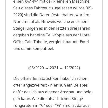
einen
4×4 mit der klei­ne­ren Maschi­ne.
RAV
Seit die­ses Fahr­zeug zuge­las­sen wur­de [05-
2020] sind die Daten fest­ge­hal­ten worden.
Nur ein­mal als Hin­weis wel­che enor­men
Stei­ge­run­gen es in den letz­ten drei Jah­ren
gege­ben hat eine Teil-Kopie aus der Lib­re
Office Calc-Tabel­le, ver­gleich­bar mit Excel
und damit kompatibel:
{05/2020 → 2021 → 12/2022}
Die offi­zi­el­len Sta­ti­sti­ken habe ich schon
öfter ange­zwei­felt - hier nun ein Bei­spiel
dafür das ich aus eige­ner Anschau­ung bele­
gen kann. Wie die tat­säch­li­chen Stei­ge­
rungs­ra­ten in "€" oder "%" sind ist dar­aus