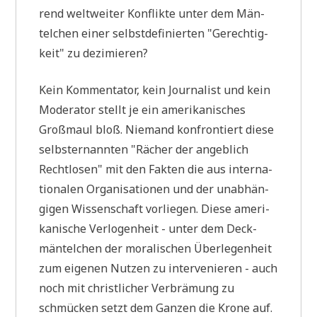
rend welt­wei­ter Kon­flik­te unter dem Män­
tel­chen einer selbst­de­fi­nier­ten "Gerech­tig­
keit" zu dezimieren?
Kein Kom­men­ta­tor, kein Jour­na­list und kein
Mode­ra­tor stellt je ein ame­ri­ka­ni­sches
Groß­maul bloß. Nie­mand kon­fron­tiert die­se
selbst­er­nann­ten "Rächer der angeb­lich
Recht­lo­sen" mit den Fak­ten die aus inter­na­
tio­na­len Orga­ni­sa­tio­nen und der unab­hän­
gi­gen Wis­sen­schaft vor­lie­gen. Die­se ame­ri­
ka­ni­sche Ver­lo­gen­heit - unter dem Deck­
män­tel­chen der mora­li­schen Über­le­gen­heit
zum eige­nen Nut­zen zu inter­ve­nie­ren - auch
noch mit christ­li­cher Ver­brä­mung zu
schmücken setzt dem Gan­zen die Kro­ne auf.