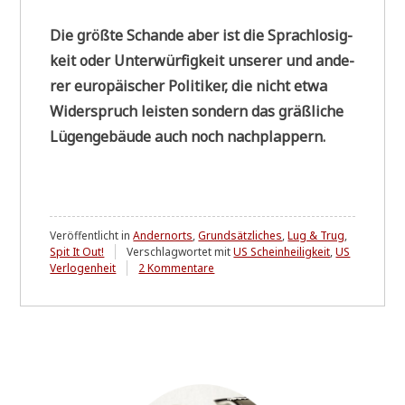
Die größ­te Schan­de aber ist die Sprach­lo­sig­
keit oder Unter­wür­fig­keit unse­rer und ande­
rer euro­päi­scher Poli­ti­ker, die nicht etwa
Wider­spruch lei­sten son­dern das gräß­li­che
Lügen­ge­bäu­de auch noch nachplappern.
Veröffentlicht in
Andernorts
,
Grundsätzliches
,
Lug & Trug
,
Spit It Out!
Verschlagwortet mit
US Scheinheiligkeit
,
US
zu
Verlogenheit
2 Kommentare
Scheinheiligkeit
³