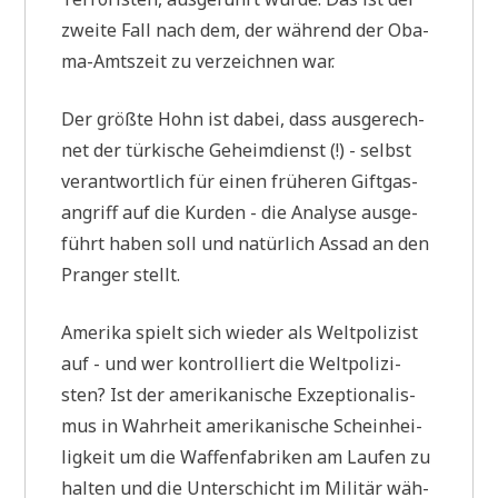
zwei­te Fall nach dem, der wäh­rend der Oba­
ma-Amts­zeit zu ver­zeich­nen war.
Der größ­te Hohn ist dabei, dass aus­ge­rech­
net der tür­ki­sche Geheim­dienst (!) - selbst
ver­ant­wort­lich für einen frü­he­ren Gift­gas­
an­griff auf die Kur­den - die Ana­ly­se aus­ge­
führt haben soll und natür­lich Assad an den
Pran­ger stellt.
Ame­ri­ka spielt sich wie­der als Welt­po­li­zist
auf - und wer kon­trol­liert die Welt­po­li­zi­
sten? Ist der ame­ri­ka­ni­sche Exzep­tio­na­lis­
mus in Wahr­heit ame­ri­ka­ni­sche Schein­hei­
lig­keit um die Waf­fen­fa­bri­ken am Lau­fen zu
hal­ten und die Unter­schicht im Mili­tär wäh­