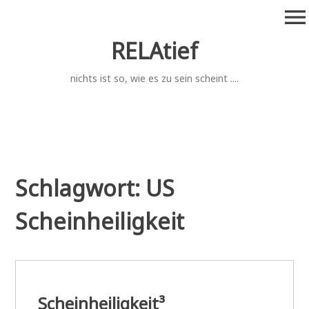
Zum
menu
Inhalt
springen
RELAtief
nichts ist so, wie es zu sein scheint ....
Schlagwort:
US
Scheinheiligkeit
Scheinheiligkeit
³