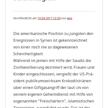
Veröffentlicht am
10.04.2017 22:30
von
wvs
Die ame­ri­ka­ni­sche Posi­ti­on zu jüng­sten den
Ereig­nis­sen in Syri­en ist gekenn­zeich­net
von einer noch nie so dage­we­se­nen
Scheinheiligkeit:
Wäh­rend im Jemen mit Hil­fe der Sau­dis die
Zivil­be­völ­ke­rung dezi­miert wird, Frau­en und
Kin­der ein­ge­schlos­sen, ver­gießt der US-Prä­
si­dent publi­kums­wirk­sam Kro­ko­dils­trä­nen
über einen Gift­gas­an­griff der laut
von
UN
sei­nem eige­nen Geheim­dienst mit Hil­fe von
soge­nann­ten "Frei­schär­lern", isla­mi­sti­schen
Ter­ro­ri­sten, aus­ge­führt wur­de. Das ist der