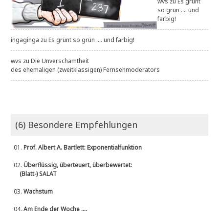
wvs
zu
Es grünt
so grün .... und
farbig!
ingaginga
zu
Es grünt so grün .... und farbig!
wvs
zu
Die Unverschämtheit
des ehemaligen (zweitklassigen) Fernsehmoderators
(6) Besondere Empfehlungen
01.
Prof. Albert A. Bartlett: Exponentialfunktion
02.
Überflüssig, überteuert, überbewertet:
(Blatt-) SALAT
03.
Wachstum
04.
Am Ende der Woche ....