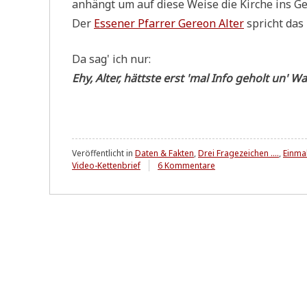
anhängt um auf die­se Wei­se die Kir­che ins G
Der
Esse­ner Pfar­rer Gere­on Alter
spricht das 
Da sag' ich nur:
Ehy, Alter, hätt­ste erst 'mal Info geholt un' Wa
Veröffentlicht in
Daten & Fakten
,
Drei Fragezeichen ....
,
Einma
zu
Video-Kettenbrief
6 Kommentare
Wort
a
m
Sonntag:
Eiswasser
...?
Eiswasser
...!