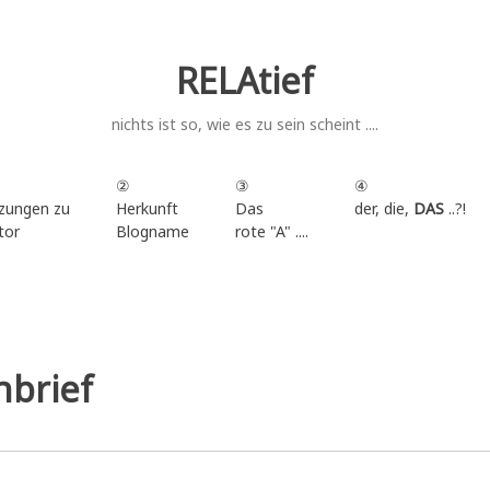
RELAtief
nichts ist so, wie es zu sein scheint ....
②
③
④
zungen zu
Herkunft
Das
der, die,
DAS
..?!
tor
Blogname
rote "A" ....
.
nbrief