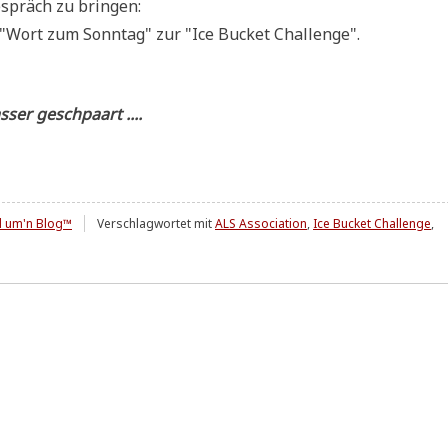
espräch zu bringen:
"Wort zum Sonn­tag" zur "Ice Bucket Challenge".
s­ser geschpaart ....
l um'n Blog™
Verschlagwortet mit
ALS Association
,
Ice Bucket Challenge
,