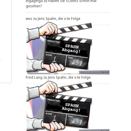
ingaginga
zu
Haben Sie SOWAS schon mal
gesehen?
wvs
zu
Jens Spahn, die x-te Folge
Fred Lang
zu
Jens Spahn, die x-te Folge