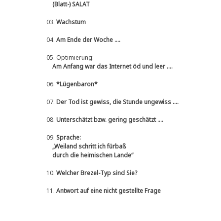
(Blatt-) SALAT
03.
Wachstum
04.
Am Ende der Woche ....
05.
Optimierung:
Am Anfang war das Internet öd und leer ....
06.
*Lügenbaron*
07.
Der Tod ist gewiss, die Stunde ungewiss ....
08.
Unterschätzt bzw. gering geschätzt ....
09.
Sprache:
„Weiland schritt ich fürbaß
durch die heimischen Lande“
10.
Welcher Brezel-Typ sind Sie?
11.
Antwort auf eine nicht gestellte Frage