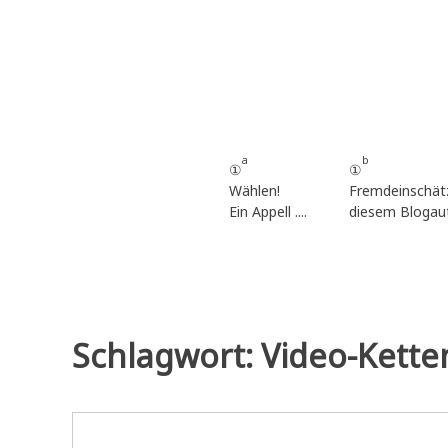
Zum
Inhalt
springen
a
b
①
①
Wählen!
Fremdeinschät
Ein Appell ....
diesem Blogau
Schlagwort:
Video-Kette