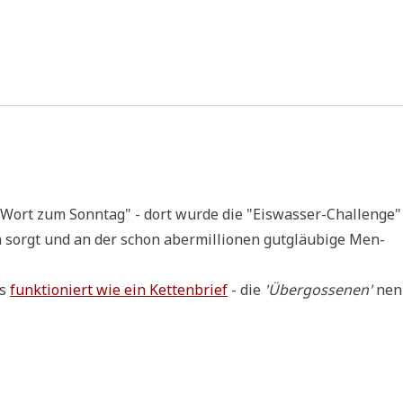
Wort zum Sonn­tag" - dort wur­de die "Eis­was­ser-Chall­enge"
en sorgt und an der schon aber­mil­lio­nen gut­gläu­bi­ge Men­
es
funk­tio­niert wie ein Ket­ten­brief
- die
'Über­gos­se­nen'
nen