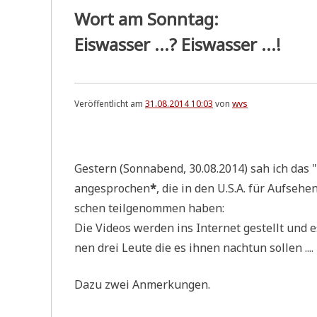
Wort
am
Sonntag:
Eiswasser ...? Eiswasser ...!
Veröffentlicht am
31.08.2014 10:03
von
wvs
.
Gestern (Sonn­abend, 30.08.2014) sah ich das "
ange­spro­chen
*
, die in den U.S.A. für Auf­se­h
schen teil­ge­nom­men haben:
Die Vide­os wer­den ins Inter­net gestellt und 
nen drei Leu­te die es ihnen nach­tun sollen ....
Dazu zwei Anmerkungen.