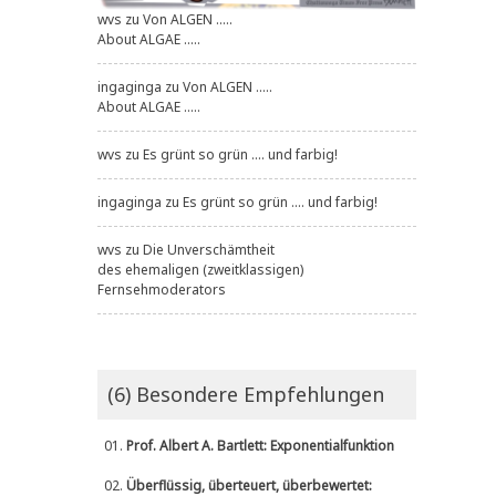
wvs
zu
Von ALGEN .....
About ALGAE .....
ingaginga
zu
Von ALGEN .....
About ALGAE .....
wvs
zu
Es grünt so grün .... und farbig!
ingaginga
zu
Es grünt so grün .... und farbig!
wvs
zu
Die Unverschämtheit
des ehemaligen (zweitklassigen)
Fernsehmoderators
(6) Besondere Empfehlungen
01.
Prof. Albert A. Bartlett: Exponentialfunktion
02.
Überflüssig, überteuert, überbewertet: