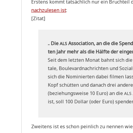
Erstens kommt tat­säch­lich nur ein Bruch­teil
nach­zu­le­sen ist
:
[Zitat]
.. Die
Asso­cia­ti­on, an die die Spen
ALS
ten Jahr mehr als die Hälf­te der ein­ge­
Seit dem letz­ten Monat bahnt sich die
ta­le, Bou­le­vard­nach­rich­ten und Sozi
sich die Nomi­nier­ten dabei fil­men las
Kopf schüt­ten und danach drei ande­re
(bezie­hungs­wei­se 10 Euro) an die
ALS
ist, soll 100 Dol­lar (oder Euro) spenden
Zwei­tens ist es schon pein­lich zu nen­nen wie