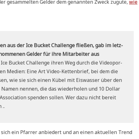
 der gesam­mel­ten Gel­der dem genann­ten Zweck zugu­te,
wie
­den aus der Ice Bucket Chall­enge flie­ßen, gab im letz­
nom­me­nen Gel­der für ihre Mit­ar­bei­ter aus
 Ice Bucket Chall­enge ihren Weg durch die Video­por­
a­len Medi­en: Eine Art Video-Ket­ten­brief, bei dem die
­sen, wie sie sich einen Kübel mit Eis­was­ser über den
 Namen nen­nen, die das wie­der­ho­len und 10 Dol­lar
Asso­cia­ti­on spen­den sol­len. Wer dazu nicht bereit
 ..
 sich ein Pfar­rer anbie­dert und an einen aktu­el­len Trend