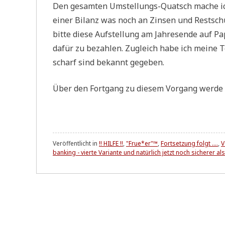
Den gesam­ten Umstel­lungs-Quatsch mache ic
einer Bilanz was noch an Zin­sen und Rest­schu
bit­te die­se Auf­stel­lung am Jah­res­en­de auf 
dafür zu bezah­len. Zugleich habe ich mei­ne Tel
scharf sind bekannt gegeben.
Über den Fort­gang zu die­sem Vor­gang wer­de i
Veröffentlicht in
!! HILFE !!
,
"Frue*er"™
,
Fortsetzung folgt ....
,
V
banking - vierte Variante und natürlich jetzt noch sicherer al