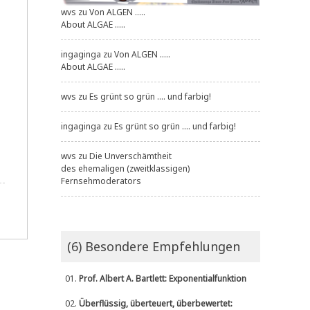
wvs
zu
Von ALGEN .....
About ALGAE .....
ingaginga
zu
Von ALGEN .....
About ALGAE .....
wvs
zu
Es grünt so grün .... und farbig!
ingaginga
zu
Es grünt so grün .... und farbig!
wvs
zu
Die Unverschämtheit
des ehemaligen (zweitklassigen)
Fernsehmoderators
(6) Besondere Empfehlungen
01.
Prof. Albert A. Bartlett: Exponentialfunktion
02.
Überflüssig, überteuert, überbewertet: