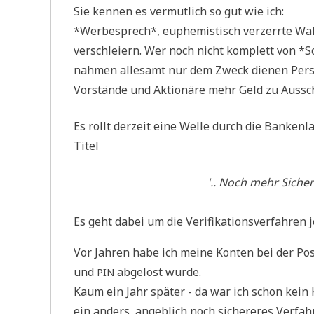
Sie ken­nen es ver­mut­lich so gut wie ich:
*Wer­be­sprech*, euphe­mi­stisch ver­zerr­te Wah
ver­schlei­ern. Wer noch nicht kom­plett von *S
nah­men alle­samt nur dem Zweck die­nen Per­so
Vor­stän­de und Aktio­nä­re mehr Geld zu Aus­s
Es rollt der­zeit eine Wel­le durch die Ban­ken­
Titel
'.. Noch mehr Sicher­
Es geht dabei um die Veri­fi­ka­ti­ons­ver­fah­re
Vor Jah­ren habe ich mei­ne Kon­ten bei der Post
und
abge­löst wurde.
PIN
Kaum ein Jahr spä­ter - da war ich schon kein
ein anders, angeb­lich noch siche­re­res Ver­fa