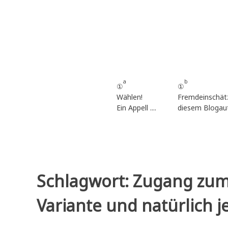
Zum
Inhalt
springen
a
b
①
①
Wählen!
Fremdeinschät
Ein Appell ....
diesem Blogau
Schlagwort:
Zugang zum 
Variante und natürlich je