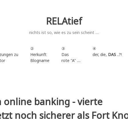
RELAtief
nichts ist so, wie es zu sein scheint ....
②
③
④
zungen zu
Herkunft
Das
der, die,
DAS
..?!
tor
Blogname
rote "A" ....
.
online banking - vierte
tzt noch sicherer als Fort Kno