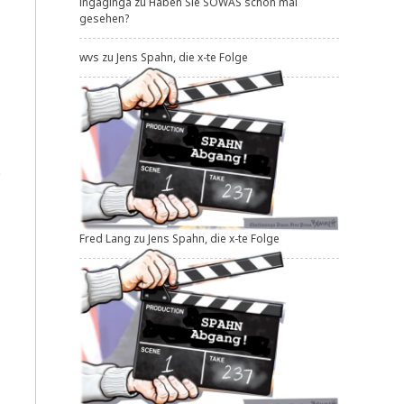
ingaginga
zu
Haben Sie SOWAS schon mal
gesehen?
­
wvs
zu
Jens Spahn, die x-te Folge
.
Fred Lang
zu
Jens Spahn, die x-te Folge