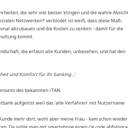
r­hei­ten, die sehr viel bes­ser klin­gen und die wah­re Absich
ozia­len Netz­wer­ken* ver­blö­det ist weiß, dass die­se Maß­
­nal abzu­bau­en und die Kosten zu sen­ken - damit für die
chüt­tung kommt.
land­schaft, die erfasst alle Kun­den, unbe­se­hen, und hat den
heit und Kom­fort für ihr banking ..'
n jen­seits des bekann­ten iTAN.
­bank auf­ge­löst weil das 'alte Ver­fah­ren' mit Nut­zer­na­me
 Kun­de mehr dort, wohl aber mei­ne Frau - kam schon wie­der
h­ren. Da soll­te man mit smart­phone einen
code abfo­to­gra
QR