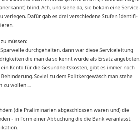
 (aner­kannt) blind. Ach, und sie­he da, sie bekam eine Ser­vice
r­le­gen. Dafür gab es drei ver­schie­de­ne Stu­fen Iden­ti­fi­
zieren.
n zu müssen:
ar­wel­le durch­ge­hal­ten, dann war die­se Ser­vice­lei­tung
­rig­kei­ten die man da so kennt wur­de als Ersatz ange­bo­ten
r ein Kon­to für die Gesund­heits­ko­sten, gibt es immer noch
t Behin­de­rung. Soviel zu dem Polit­ker­ge­wäsch man ste­he
 zu wollen ....
­dem (die Prä­li­mi­na­ri­en abge­schlos­sen waren und) die
n­den - in Form einer Abbu­chung die die Bank ver­an­lasst.
ikation.