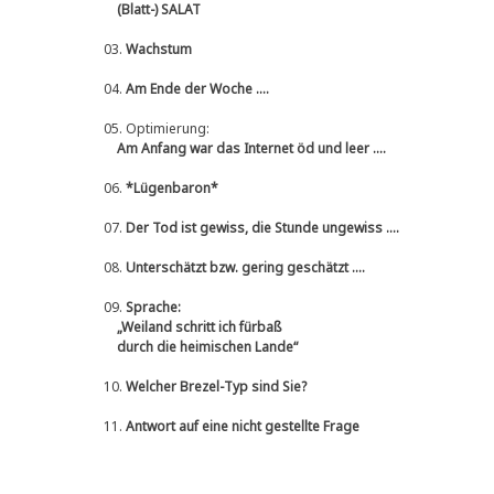
(Blatt-) SALAT
03.
Wachstum
04.
Am Ende der Woche ....
05.
Optimierung:
Am Anfang war das Internet öd und leer ....
06.
*Lügenbaron*
07.
Der Tod ist gewiss, die Stunde ungewiss ....
08.
Unterschätzt bzw. gering geschätzt ....
09.
Sprache:
„Weiland schritt ich fürbaß
durch die heimischen Lande“
10.
Welcher Brezel-Typ sind Sie?
11.
Antwort auf eine nicht gestellte Frage