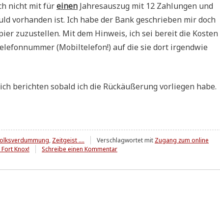
h nicht mit für
einen
Jah­res­aus­zug mit 12 Zah­lun­gen und
ld vor­han­den ist. Ich habe der Bank geschrie­ben mir doch
Papier zuzu­stel­len. Mit dem Hin­weis, ich sei bereit die Kosten
e­fon­num­mer (Mobil­te­le­fon!) auf die sie dort irgend­wie
ch berich­ten sobald ich die Rück­äu­ße­rung vor­lie­gen habe.
olksverdummung
,
Zeitgeist ....
Verschlagwortet mit
Zugang zum online
zu
s Fort Knox!
Schreibe einen Kommentar
Von
Superlativen