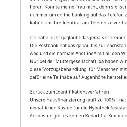
fie­ren. Konn­te mei­ne Frau nicht, denn sie ist
num­mer um online ban­king auf das Tele­fon zu ve
ka­ti­on um ihre Iden­ti­tät am Tele­fon zu verifi
Ich habe nicht geglaubt das jemals schrei­be
Die Post­bank hat das genau bis zur näch­sten Sp
weg und die nor­ma­le *hot­line* mit all den Wid
Nur bei der Mut­ter­ge­sell­schaft, da haben wi
die­se 'Vor­zugs­be­hand­lung' für Men­schen mi
dafür eine Teil­ha­be auf Augen­hö­he her­stel­len
Zurück zum Identifikationsverfahren.
Unse­re Haus­fi­nan­zie­rung läuft zu 100% - nach
monat­li­chen Kosten für die Hypo­thek fest­sta
Anson­sten gibt es kei­nen Bedarf für Kommun