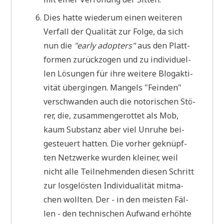
Dies hat­te wie­der­um einen wei­te­ren
Ver­fall der Qua­li­tät zur Fol­ge, da sich
nun die
"ear­ly adop­ters"
aus den Platt­
for­men zurück­zo­gen und zu indi­vi­du­el­
len Lösun­gen für ihre wei­te­re Blog­ak­ti­
vi­tät über­gin­gen. Man­gels "Fein­den"
ver­schwan­den auch die noto­ri­schen Stö­
rer, die, zusam­men­ge­rot­tet als Mob,
kaum Sub­stanz aber viel Unru­he bei­
gesteu­ert hat­ten. Die vor­her geknüpf­
ten Netz­wer­ke wur­den klei­ner, weil
nicht alle Teil­neh­men­den die­sen Schritt
zur los­ge­lö­sten Indi­vi­dua­li­tät mit­ma­
chen woll­ten. Der - in den mei­sten Fäl­
len - den tech­ni­schen Auf­wand erhöh­te