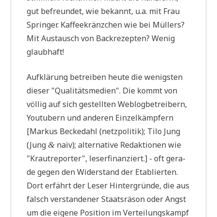
gut befreun­det, wie bekannt, u.a. mit Frau
Sprin­ger. Kaf­fee­kränz­chen wie bei Mül­lers?
Mit Aus­tausch von Back­re­zep­ten? Wenig
glaubhaft!
Auf­klä­rung betrei­ben heu­te die wenig­sten
die­ser "Qua­li­täts­me­di­en". Die kommt von
völ­lig auf sich gestell­ten Web­log­be­trei­bern,
You­tubern und ande­ren Ein­zel­kämp­fern
[Mar­kus Becke­dahl (netz­po­li­tik); Tilo Jung
(Jung
naiv); alter­na­ti­ve Redak­tio­nen wie
&
"Kraut­re­por­ter", leser­fi­nan­ziert.] - oft gera­
de gegen den Wider­stand der Eta­blier­ten.
Dort erfährt der Leser Hin­ter­grün­de, die aus
falsch ver­stan­de­ner Staats­rä­son oder Angst
um die eige­ne Posi­ti­on im Ver­tei­lungs­kampf