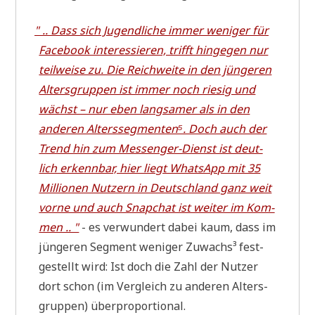
"
.. Dass sich Jugend­li­che immer weni­ger für
Face­book inter­es­sie­ren, trifft hin­ge­gen nur
teil­wei­se zu. Die Reich­wei­te in den jün­ge­ren
Alters­grup­pen ist immer noch rie­sig und
wächst – nur eben lang­sa­mer als in den
ande­ren Alters­seg­men­ten⁵. Doch auch der
Trend hin zum Mes­sen­ger-Dienst ist deut­
lich erkenn­bar, hier liegt Whats­App mit 35
Mil­lio­nen Nut­zern in Deutsch­land ganz weit
vor­ne und auch Snap­chat ist wei­ter im Kom­
men .. "
- es ver­wun­dert dabei kaum, dass im
jün­ge­ren Seg­ment weni­ger Zuwach­s³ fest­
ge­stellt wird: Ist doch die Zahl der Nut­zer
dort schon (im Ver­gleich zu ande­ren Alters­
grup­pen) überproportional.