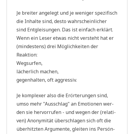
Je brei­ter ange­legt und je weni­ger spe­zi­fisch
die Inhal­te sind, desto wahr­schein­li­cher
sind Ent­glei­sun­gen. Das ist ein­fach erklärt.
Wenn ein Leser etwas nicht ver­steht hat er
(min­de­stens) drei Mög­lich­kei­ten der
Reaktion:
Wegsurfen,
lächer­lich machen,
gegen­hal­ten, oft aggressiv.
Je kom­ple­xer also die Erör­te­run­gen sind,
umso mehr "Aus­schlag" an Emo­tio­nen wer­
den sie her­vor­ru­fen - und wegen der (rela­ti­
ven) Anony­mi­tät über­schla­gen sich oft die
über­hitz­ten Argu­men­te, glei­ten ins Per­sön­