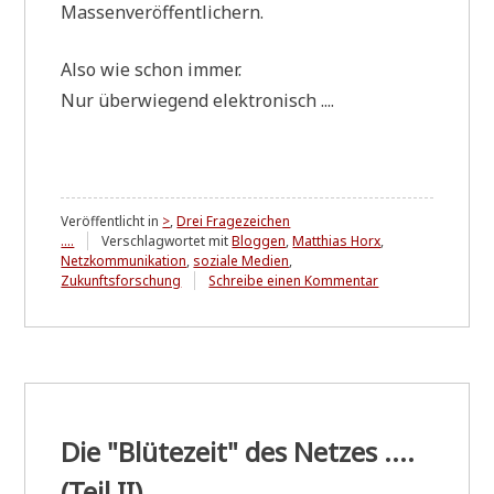
Massenveröffentlichern.
Also wie schon immer.
Nur über­wie­gend elektronisch ....
Veröffentlicht in
>
,
Drei Fragezeichen
....
Verschlagwortet mit
Bloggen
,
Matthias Horx
,
Netzkommunikation
,
soziale Medien
,
zu
Zukunftsforschung
Schreibe einen Kommentar
Die
"Blütezeit"
des
Netzes
....
(Teil
III)
Die "Blütezeit" des Netzes ....
(Teil II)