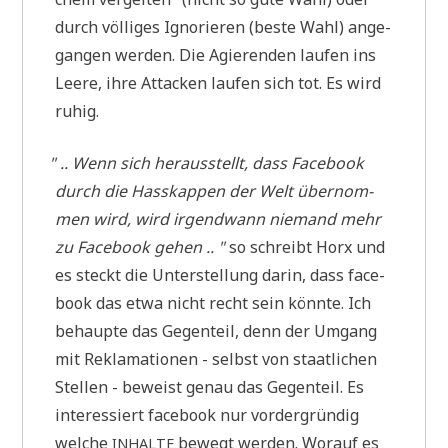
durch völ­li­ges Igno­rie­ren (beste Wahl) ange­
gan­gen wer­den. Die Agie­ren­den lau­fen ins
Lee­re, ihre Attacken lau­fen sich tot. Es wird
ruhig.
"
.. Wenn sich her­aus­stellt, dass Face­book
durch die Hass­kap­pen der Welt über­nom­
men wird, wird irgend­wann nie­mand mehr
zu Face­book gehen .. "
so schreibt Horx und
es steckt die Unter­stel­lung dar­in, dass face­
book das etwa nicht recht sein könn­te. Ich
behaup­te das Gegen­teil, denn der Umgang
mit Rekla­ma­tio­nen - selbst von staat­li­chen
Stel­len - beweist genau das Gegen­teil. Es
inter­es­siert face­book nur vor­der­grün­dig
wel­che
bewegt wer­den. Wor­auf es
INHALTE