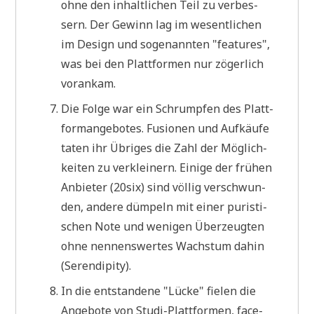
ohne den inhalt­li­chen Teil zu ver­bes­
sern. Der Gewinn lag im wesent­li­chen
im Design und soge­nann­ten "fea­tures",
was bei den Platt­for­men nur zöger­lich
vorankam.
Die Fol­ge war ein Schrump­fen des Platt­
form­an­ge­bo­tes. Fusio­nen und Auf­käu­fe
taten ihr Übri­ges die Zahl der Mög­lich­
kei­ten zu ver­klei­nern. Eini­ge der frü­hen
Anbie­ter (20six) sind völ­lig ver­schwun­
den, ande­re düm­peln mit einer puri­sti­
schen Note und weni­gen Über­zeug­ten
ohne nen­nens­wer­tes Wachs­tum dahin
(Seren­di­pi­ty).
In die ent­stan­de­ne "Lücke" fie­len die
Ange­bo­te von Stu­di-Platt­for­men, face­