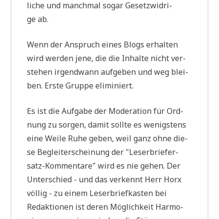
li­che und manch­mal sogar Gesetz­wid­ri­
ge ab.
Wenn der Anspruch eines Blogs erhal­ten
wird wer­den jene, die die Inhal­te nicht ver­
ste­hen irgend­wann auf­ge­ben und weg blei­
ben. Erste Grup­pe eliminiert.
Es ist die Auf­ga­be der Mode­ra­ti­on für Ord­
nung zu sor­gen, damit soll­te es wenig­stens
eine Wei­le Ruhe geben, weil ganz ohne die­
se Begleit­erschei­nung der "Leser­brief­er­
satz-Kom­men­ta­re" wird es nie gehen. Der
Unter­schied - und das ver­kennt Herr Horx
völ­lig - zu einem Leser­brief­ka­sten bei
Redak­tio­nen ist deren Mög­lich­keit Har­mo­