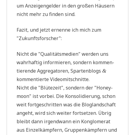
um Anzei­gen­gel­der in den gro­ßen Häu­sern
nicht mehr zu fin­den sind.
Fazit, und jetzt ernen­ne ich mich zum
"Zukunfts­for­scher":
Nicht die "Qua­li­täts­me­di­en" wer­den uns
wahr­haf­tig infor­mie­ren, son­dern kom­men­
tie­ren­de Aggre­ga­to­ren, Spar­ten­blogs
&
kom­men­tier­te Videomitschnitte.
Nicht die "Blü­te­zeit", son­dern der "Honey­
moon" ist vor­bei. Die Kon­so­li­die­rung, schon
weit fort­ge­schrit­ten was die Blog­land­schaft
angeht, wird sich wei­ter fort­set­zen. Übrig
bleibt dann irgend­wann ein Kon­glo­me­rat
aus Ein­zel­kämp­fern, Grup­pen­kämp­fern und