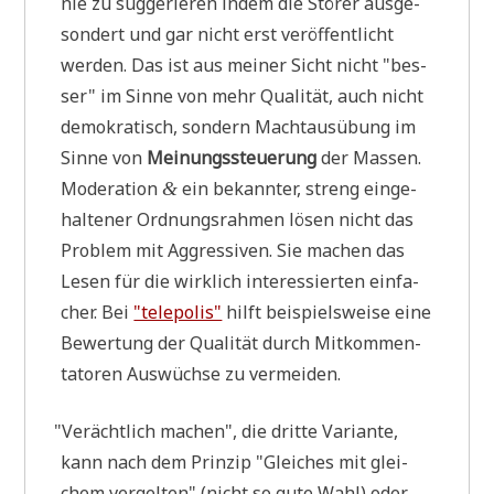
nie zu sug­ge­rie­ren indem die Stö­rer aus­ge­
son­dert und gar nicht erst ver­öf­fent­licht
wer­den. Das ist aus mei­ner Sicht nicht "bes­
ser" im Sin­ne von mehr Qua­li­tät, auch nicht
demo­kra­tisch, son­dern Macht­aus­übung im
Sin­ne von
Mei­nungs­steue­rung
der Mas­sen.
Mode­ra­ti­on
ein bekann­ter, streng ein­ge­
&
hal­te­ner Ord­nungs­rah­men lösen nicht das
Pro­blem mit Aggres­si­ven. Sie machen das
Lesen für die wirk­lich inter­es­sier­ten ein­fa­
cher. Bei
"tele­po­lis"
hilft bei­spiels­wei­se eine
Bewer­tung der Qua­li­tät durch Mit­kom­men­
ta­to­ren Aus­wüch­se zu vermeiden.
"
Ver­ächt­lich machen", die drit­te Vari­an­te,
kann nach dem Prin­zip "Glei­ches mit glei­
chem ver­gel­ten" (nicht so gute Wahl) oder