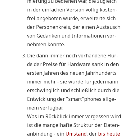
mie­rung zu bedie­nen war, die zugleich
in der ein­fa­chen Ver­si­on völ­lig kosten­
frei ange­bo­ten wur­de, erwei­ter­te sich
der Per­so­nen­kreis, der einen Aus­tausch
von Gedan­ken und Infor­ma­tio­nen vor­
neh­men konnte.
Die dann immer noch vor­han­de­ne Hür­
de der Prei­se für Hard­ware sank in den
ersten Jah­ren des neu­en Jahr­hun­derts
immer mehr - sie wur­de für jeder­mann
erschwing­lich und schließ­lich durch die
Ent­wick­lung der "smart"phones all­ge­
mein verfügbar.
Was im Rück­blick immer ver­ges­sen wird
ist die man­gel­haf­te Struk­tur der Daten­
an­bin­dung - ein
Umstand
, der
bis heu­te