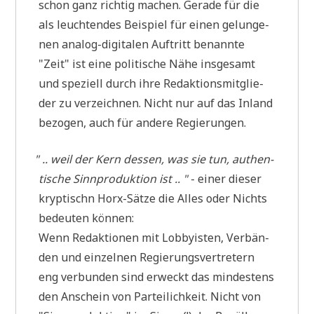
schon ganz rich­tig machen. Gera­de für die
als leuch­ten­des Bei­spiel für einen gelun­ge­
nen ana­log-digi­ta­len Auf­tritt benann­te
"Zeit" ist eine poli­ti­sche Nähe ins­ge­samt
und spe­zi­ell durch ihre Redak­ti­ons­mit­glie­
der zu ver­zeich­nen. Nicht nur auf das Inland
bezo­gen, auch für ande­re Regierungen.
"
.. weil der Kern des­sen, was sie tun, authen­
ti­sche Sinn­pro­duk­ti­on ist .. "
- einer die­ser
kryp­tischn Horx-Sät­ze die Alles oder Nichts
bedeu­ten können:
Wenn Redak­tio­nen mit Lob­by­isten, Ver­bän­
den und ein­zel­nen Regie­rungs­ver­tre­tern
eng ver­bun­den sind erweckt das min­de­stens
den Anschein von Par­tei­lich­keit. Nicht von