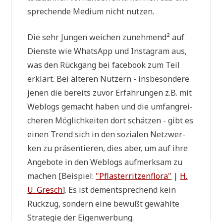
spre­chen­de Medi­um nicht nutzen.
Die sehr Jun­gen wei­chen zuneh­men­d² auf
Dien­ste wie Whats­App und Insta­gram aus,
was den Rück­gang bei face­book zum Teil
erklärt. Bei älte­ren Nut­zern - ins­be­son­de­re
jenen die bereits zuvor Erfah­run­gen z.B. mit
Web­logs gemacht haben und die umfang­rei­
che­ren Mög­lich­kei­ten dort schät­zen - gibt es
einen Trend sich in den sozia­len Netz­wer­
ken zu prä­sen­tie­ren, dies aber, um auf ihre
Ange­bo­te in den Web­logs auf­merk­sam zu
machen [Bei­spiel:
"Pfla­ster­rit­zen­flo­ra"
|
H.
U. Gresch
]. Es ist dem­entspre­chend kein
Rück­zug, son­dern eine bewußt gewähl­te
Stra­te­gie der Eigenwerbung.