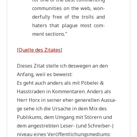
com­mu­ni­ties on the web, won­
derful­ly free of the trolls and
haters that pla­gue most com­
ment sections."
[
Quel­le des Zita­tes
]
Die­ses Zitat stel­le ich des­we­gen an den
Anfang, weil es beweist:
Es geht auch anders als mit Pöbe­lei
&
Hass­ti­ra­den in Kom­men­ta­ren. Anders als
Herr Horx in sei­ner eher gene­rel­len Aus­sa­
ge sehe ich die Ursa­che in dem Mix des
Publi­kums, dem Umgang mit Stö­rern und
dem ange­streb­ten Leser- (und Schrei­ber-)
niveau eines Veröffentlichungsmediums: