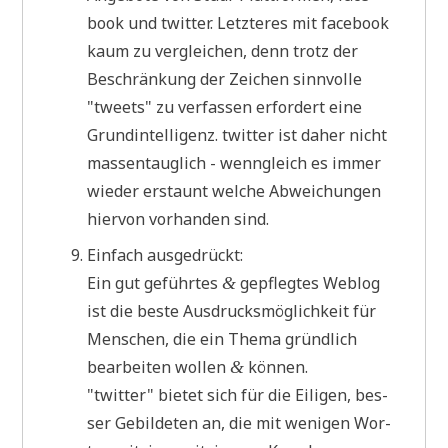
book und twit­ter. Letz­te­res mit face­book
kaum zu ver­glei­chen, denn trotz der
Beschrän­kung der Zei­chen sinn­vol­le
"tweets" zu ver­fas­sen erfor­dert eine
Grund­in­tel­li­genz. twit­ter ist daher nicht
mas­sen­taug­lich - wenn­gleich es immer
wie­der erstaunt wel­che Abwei­chun­gen
hier­von vor­han­den sind.
Ein­fach ausgedrückt:
Ein gut geführ­tes
gepfleg­tes Web­log
&
ist die beste Aus­drucks­mög­lich­keit für
Men­schen, die ein The­ma gründ­lich
bear­bei­ten wol­len
können.
&
"twit­ter" bie­tet sich für die Eili­gen, bes­
ser Gebil­de­ten an, die mit weni­gen Wor­