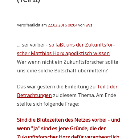
Veröffentlicht am
22.03.2016 00:04
von
wvs
.... sei vor­bei -
so läßt uns der Zukunfts­for­
scher Mat­thi­as Horx apo­dik­tisch wis­sen
.
Wer wenn nicht ein Zukunfts­for­scher soll­te
uns eine sol­che Bot­schaft übermitteln?
Das war gestern die Ein­lei­tung zu
Teil I der
Betrach­tun­gen
zu die­sem The­ma. Am Ende
stell­te sich fol­gen­de Frage:
Sind die Blü­te­zei­ten des Net­zes vor­bei - und
wenn "Ja" sind es jene Grün­de, die der
Zukunfts­for­scher Horx dafür ver­ant­wort­lich