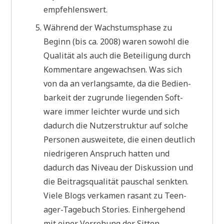
empfehlenswert.
Wäh­rend der Wachs­tums­pha­se zu
Beginn (bis ca. 2008) waren sowohl die
Qua­li­tät als auch die Betei­li­gung durch
Kom­men­ta­re ange­wach­sen. Was sich
von da an ver­lang­sam­te, da die Bedien­
bar­keit der zugrun­de lie­gen­den Soft­
ware immer leich­ter wur­de und sich
dadurch die Nut­zer­struk­tur auf sol­che
Per­so­nen aus­wei­te­te, die einen deut­lich
nied­ri­ge­ren Anspruch hat­ten und
dadurch das Niveau der Dis­kus­si­on und
die Bei­trags­qua­li­tät pau­schal senk­ten.
Vie­le Blogs ver­ka­men rasant zu Teen­
ager-Tage­buch Sto­ries. Ein­her­ge­hend
mit einer Ver­ro­hung der Sitten.