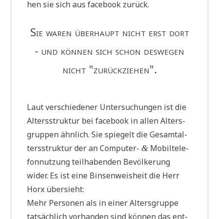
hen sie sich aus face­book zurück.
Sie waren über­haupt nicht erst dort
- und kön­nen sich schon des­we­gen
nicht "zurück­zie­hen".
Laut ver­schie­de­ner Unter­su­chun­gen ist die
Alters­struk­tur bei face­book in allen Alters­
grup­pen ähn­lich. Sie spie­gelt die Gesamt­al­
ters­struk­tur der an Com­pu­ter-
Mobil­te­le­
&
fon­nut­zung teil­ha­ben­den Bevöl­ke­rung
wider. Es ist eine Bin­sen­weis­heit die Herr
Horx übersieht:
Mehr Per­so­nen als in einer Alters­grup­pe
tat­säch­lich vor­han­den sind kön­nen das ent­