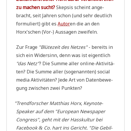
zu machen sucht?
Skep­sis scheint ange­
bracht, seit Jah­ren schon (und sehr deut­lich
for­mu­liert) gibt es
Autor
en die an den
Horx'schen (Vor-) Aus­sa­gen zweifeln.
Zur Fra­ge
"Blü­te­zeit des Net­zes"
- bereits in
sich ein Wider­sinn, denn was ist eigent­lich
"das Netz"
? Die Sum­me aller online-Akti­vi­tä­
ten? Die Sum­me aller (soge­nann­ten) social
media Akti­vi­tä­ten? Jede Art von Daten­be­we­
gung zwi­schen zwei Punkten?
"
Trend­for­scher Mat­thi­as Horx, Key­note-
Spea­k­er auf dem "Euro­pean News­pa­per
Con­gress", geht mit der Hass­kul­tur bei
Face­book
Co. hart ins Gericht. "Die Gebil­
&