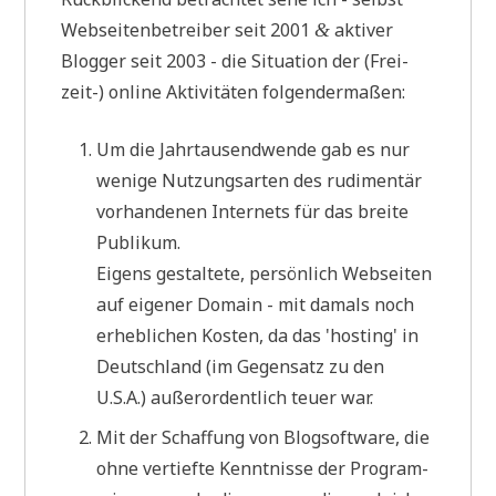
Web­sei­ten­be­trei­ber seit 2001
akti­ver
&
Blog­ger seit 2003 - die Situa­ti­on der (Frei­
zeit-) online Akti­vi­tä­ten folgendermaßen:
Um die Jahr­tau­send­wen­de gab es nur
weni­ge Nut­zungs­ar­ten des rudi­men­tär
vor­han­de­nen Inter­nets für das brei­te
Publikum.
Eigens gestal­te­te, per­sön­lich Web­sei­ten
auf eige­ner Domain - mit damals noch
erheb­li­chen Kosten, da das 'hosting' in
Deutsch­land (im Gegen­satz zu den
U.S.A.) außer­or­dent­lich teu­er war.
Mit der Schaf­fung von Blog­soft­ware, die
ohne ver­tief­te Kennt­nis­se der Pro­gram­