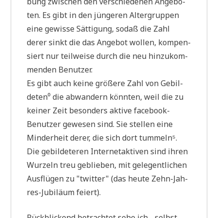
bung zwi­schen den ver­schie­de­nen Ange­bo­
ten. Es gibt in den jün­ge­ren Alter­grup­pen
eine gewis­se Sät­ti­gung, sodaß die Zahl
derer sinkt die das Ange­bot wol­len, kom­pen­
siert nur teil­wei­se durch die neu hin­zu­kom­
men­den Benutzer.
Es gibt auch kei­ne grö­ße­re Zahl von Gebil­
de­ten⁰ die abwan­dern könn­ten, weil die zu
kei­ner Zeit beson­ders akti­ve face­book-
Benut­zer gewe­sen sind. Sie stel­len eine
Min­der­heit derer, die sich dort tum­meln⁵.
Die gebil­de­te­ren Inter­net­ak­ti­ven sind ihren
Wur­zeln treu geblie­ben, mit gele­gent­li­chen
Aus­flü­gen zu "twit­ter" (das heu­te Zehn-Jah­
res-Jubi­lä­um feiert).
Rück­blickend betrach­tet sehe ich - selbst