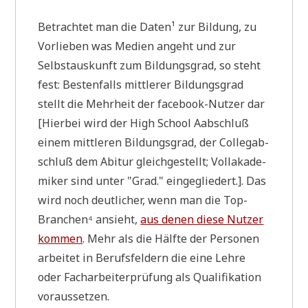
Betrach­tet man die Daten¹ zur Bil­dung, zu
Vor­lie­ben was Medi­en angeht und zur
Selbst­aus­kunft zum Bil­dungs­grad, so steht
fest: Besten­falls mitt­le­rer Bil­dungs­grad
stellt die Mehr­heit der face­book-Nut­zer dar
[Hier­bei wird der High School Aab­schluß
einem mitt­le­ren Bil­dungs­grad, der Col­leg­ab­
schluß dem Abitur gleich­ge­stellt; Voll­aka­de­
mi­ker sind unter "Grad." ein­ge­glie­dert.]. Das
wird noch deut­li­cher, wenn man die Top-
Bran­chen⁴ ansieht,
aus denen die­se Nut­zer
kom­men
. Mehr als die Hälf­te der Per­so­nen
arbei­tet in Berufs­fel­dern die eine Leh­re
oder Fach­ar­bei­ter­prü­fung als Qua­li­fi­ka­ti­on
voraussetzen.