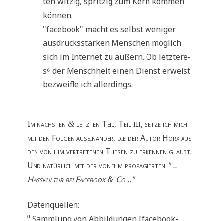
ten wit­zig, sprit­zig zum Kern kom­men
können.
"face­book" macht es selbst weni­ger
aus­drucks­star­ken Men­schen mög­lich
sich im Inter­net zu äußern. Ob letz­te­re­
s⁶ der Mensch­heit einen Dienst erweist
bezweif­le ich allerdings.
Im näch­sten
letz­ten Teil, Teil
, set­ze ich mich
&
III
mit den Fol­gen aus­ein­an­der, die der Autor Horx aus
den von ihm ver­tre­te­nen The­sen zu erken­nen glaubt.
Und natür­lich mit der von ihm pro­pa­gier­ten
" ..
Hass­kul­tur bei Face­book
Co .."
&
Daten­quel­len:
⁰ Samm­lung von Abbil­dun­gen [face­book-