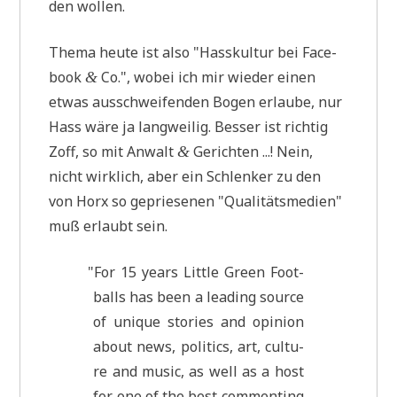
den wollen.
The­ma heu­te ist also "Hass­kul­tur bei Face­
book
Co.", wobei ich mir wie­der einen
&
etwas aus­schwei­fen­den Bogen erlau­be, nur
Hass wäre ja lang­wei­lig. Bes­ser ist rich­tig
Zoff, so mit Anwalt
Gerich­ten ...! Nein,
&
nicht wirk­lich, aber ein Schlen­ker zu den
von Horx so geprie­se­nen "Qua­li­täts­me­di­en"
muß erlaubt sein.
"
For 15 years Litt­le Green Foot­
balls has been a lea­ding source
of uni­que sto­ries and opi­ni­on
about news, poli­tics, art, cul­tu­
re and music, as well as a host
for one of the best com­men­ting