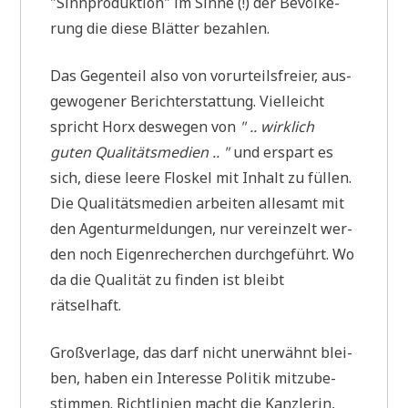
"Sinn­pro­duk­ti­on" im Sin­ne (!) der Bevöl­ke­
rung die die­se Blät­ter bezahlen.
Das Gegen­teil also von vor­ur­teils­frei­er, aus­
ge­wo­ge­ner Bericht­erstat­tung. Viel­leicht
spricht Horx des­we­gen von
" .. wirk­lich
guten Quali­tätsmedien .. "
und erspart es
sich, die­se lee­re Flos­kel mit Inhalt zu fül­len.
Die Qua­li­täts­me­di­en arbei­ten alle­samt mit
den Agen­tur­mel­dun­gen, nur ver­ein­zelt wer­
den noch Eigen­re­cher­chen durch­ge­führt. Wo
da die Qua­li­tät zu fin­den ist bleibt
rätselhaft.
Groß­ver­la­ge, das darf nicht uner­wähnt blei­
ben, haben ein Inter­es­se Poli­tik mit­zu­be­
stim­men. Richt­li­ni­en macht die Kanz­le­rin,