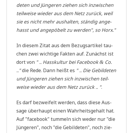
de­ten und Jün­ge­ren zie­hen sich inzwi­schen
teil­weise wie­der aus dem Netz zurück, weil
sie es nicht mehr aus­hal­ten, stän­dig ange­
hasst und ange­pö­belt zu wer­den", so Horx."
In die­sem Zitat aus dem Bezugs­ar­ti­kel tau­
chen zwei wich­ti­ge Fak­ten auf. Zunächst ist
dort von
" .. Hass­kul­tur bei Face­book
Co.
&
.."
die Rede. Dann heißt es
" .. Die Gebil­de­ten
und Jün­ge­ren zie­hen sich inzwi­schen teil­
weise wie­der aus dem Netz zurück .. "
.
Es darf bezwei­felt wer­den, dass die­se Aus­
sa­ge über­haupt einen Wahr­heits­ge­halt hat.
Auf "face­book" tum­meln sich weder nur "die
Jün­ge­ren", noch "die Gebil­de­ten", noch zie­