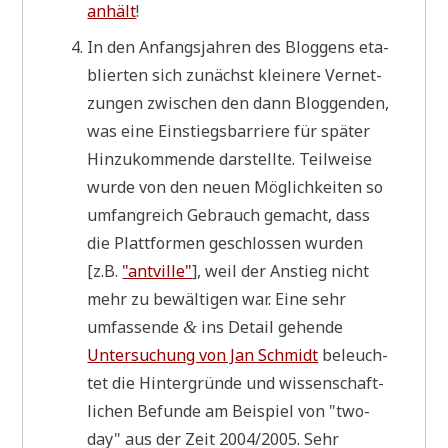
anhält
!
In den Anfangs­jah­ren des Blog­gens eta­
blier­ten sich zunächst klei­ne­re Ver­net­
zun­gen zwi­schen den dann Blog­gen­den,
was eine Ein­stiegs­bar­rie­re für spä­ter
Hin­zu­kom­men­de dar­stell­te. Teil­wei­se
wur­de von den neu­en Mög­lich­kei­ten so
umfang­reich Gebrauch gemacht, dass
die Platt­for­men geschlos­sen wur­den
[z.B.
"ant­ville"
], weil der Anstieg nicht
mehr zu bewäl­ti­gen war. Eine sehr
umfas­sen­de
ins Detail gehen­de
&
Unter­su­chung von Jan Schmidt
beleuch­
tet die Hin­ter­grün­de und wis­sen­schaft­
li­chen Befun­de am Bei­spiel von "two­
day" aus der Zeit 2004/2005. Sehr