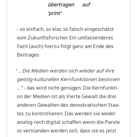
über­tra­gen auf
'print'
- so ein­fach, so klar, so falsch ein­ge­schätzt
vom Zukunfts­for­scher. Ein umfas­sen­de­res
Fazit (auch) hier­zu folgt ganz am Ende des
Beitrages
"
.. Die Medi­en wer­den sich wie­der auf ihre
gei­stig-­kul­tu­rel­len Kern­funktionen besin­nen
.. "
- das wird nicht genü­gen. Die Kern­funk­ti­
on der Medi­en ist als Vier­te Gewalt die drei
ande­ren Gewal­ten des demo­kra­ti­schen Staa­
tes zu kon­trol­lie­ren. Das wer­den sie weder
ana­log noch digi­tal schaf­fen wenn die Paro­le
so ver­stan­den wer­den soll, dass sie es jetzt