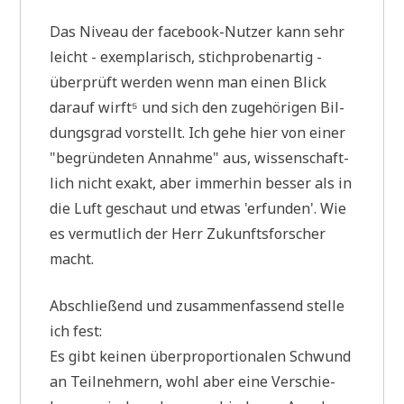
Das Niveau der face­book-Nut­zer kann sehr
leicht - exem­pla­risch, stich­pro­ben­ar­tig -
über­prüft wer­den wenn man einen Blick
dar­auf wirf­t⁵ und sich den zuge­hö­ri­gen Bil­
dungs­grad vor­stellt. Ich gehe hier von einer
"begrün­de­ten Annah­me" aus, wis­sen­schaft­
lich nicht exakt, aber immer­hin bes­ser als in
die Luft geschaut und etwas 'erfun­den'. Wie
es ver­mut­lich der Herr Zukunfts­for­scher
macht.
Abschlie­ßend und zusam­men­fas­send stel­le
ich fest:
Es gibt kei­nen über­pro­por­tio­na­len Schwund
an Teil­neh­mern, wohl aber eine Ver­schie­