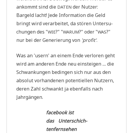
ankommt sind die
der Nutzer:
DATEN
Bar­geld lacht! Jede Infor­ma­ti­on die Geld
bringt wird ver­ar­bei­tet, da stö­ren Unter­su­
chun­gen des "
?" "
?" oder "
?"
WIE
WARUM
WAS
nur bei der Gene­rie­rung von
'pro­fit'
.
Was an 'usern' an einem Ende ver­lo­ren geht
wird am ande­ren Ende neu ein­stei­gen .... die
Schwan­kun­gen bedin­gen sich nur aus den
abso­lut vor­han­de­nen poten­ti­el­len Nut­zern,
deren Zahl schwankt ja eben­falls nach
Jahrgängen.
face­book ist
das Unter­schich­
ten­fern­se­hen