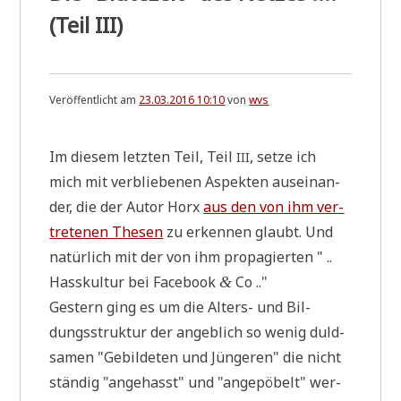
(Teil III)
Veröffentlicht am
23.03.2016 10:10
von
wvs
Im die­sem letz­ten Teil, Teil
, set­ze ich
III
mich mit ver­blie­be­nen Aspek­ten aus­ein­an­
der, die der Autor Horx
aus den von ihm ver­
tre­te­nen The­sen
zu erken­nen glaubt. Und
natür­lich mit der von ihm pro­pa­gier­ten " ..
Hass­kul­tur bei Face­book
Co .."
&
Gestern ging es um die Alters- und Bil­
dungs­struk­tur der angeb­lich so wenig duld­
sa­men "Gebil­de­ten und Jün­ge­ren" die nicht
stän­dig "ange­hasst" und "ange­pö­belt" wer­