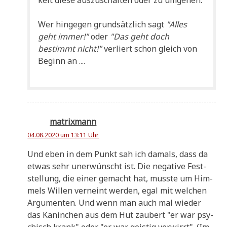
Wer hin­ge­gen grund­sätz­lich sagt
"Alles
geht immer!"
oder
"Das geht doch
bestimmt nicht!"
ver­liert schon gleich von
Beginn an ....
matrixmann
04.08.2020 um 13:11 Uhr
Und eben in dem Punkt sah ich damals, dass da
etwas sehr uner­wünscht ist. Die nega­ti­ve Fest­
stel­lung, die einer gemacht hat, muss­te um Him­
mels Wil­len ver­neint wer­den, egal mit wel­chen
Argu­men­ten. Und wenn man auch mal wie­der
das Kanin­chen aus dem Hut zau­bert "er war psy­
chisch krank" oder "er war gei­stig ver­wirrt". (Im