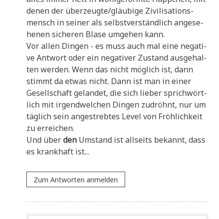
denen der überzeugte/gläubige Zivi­li­sa­ti­ons­
mensch in sei­ner als selbst­ver­ständ­lich ange­se­
he­nen siche­ren Bla­se umge­hen kann.
Vor allen Din­gen - es muss auch mal eine nega­ti­
ve Ant­wort oder ein nega­ti­ver Zustand aus­ge­hal­
ten wer­den. Wenn das nicht mög­lich ist, dann
stimmt da etwas nicht. Dann ist man in einer
Gesell­schaft gelan­det, die sich lie­ber sprich­wört­
lich mit irgend­wel­chen Din­gen zudröhnt, nur um
täg­lich sein ange­streb­tes Level von Fröh­lich­keit
zu erreichen.
Und über
den
Umstand ist all­seits bekannt, dass
es krank­haft ist...
Zum Antworten anmelden