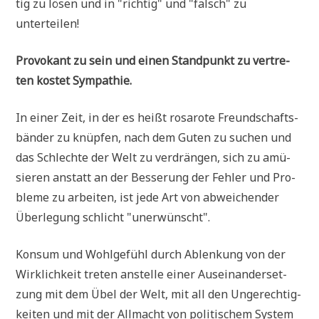
tig zu lösen und in "rich­tig" und "falsch" zu
unterteilen!
Pro­vo­kant zu sein und einen Stand­punkt zu ver­tre­
ten kostet Sympathie.
In einer Zeit, in der es heißt rosa­ro­te Freund­schafts­
bän­der zu knüp­fen, nach dem Guten zu suchen und
das Schlech­te der Welt zu ver­drän­gen, sich zu amü­
sie­ren anstatt an der Bes­se­rung der Feh­ler und Pro­
ble­me zu arbei­ten, ist jede Art von abwei­chen­der
Über­le­gung schlicht "uner­wünscht".
Kon­sum und Wohl­ge­fühl durch Ablen­kung von der
Wirk­lich­keit tre­ten anstel­le einer Aus­ein­an­der­set­
zung mit dem Übel der Welt, mit all den Unge­rech­tig­
kei­ten und mit der All­macht von poli­ti­schem System