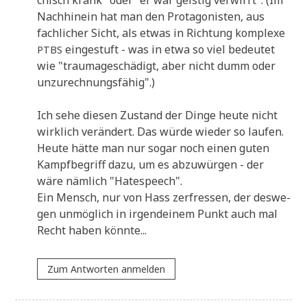
Nach­hin­ein hat man den Prot­ago­ni­sten, aus
fach­li­cher Sicht, als etwas in Rich­tung kom­ple­xe
ein­ge­stuft - was in etwa so viel bedeu­tet
PTBS
wie "traum­age­schä­digt, aber nicht dumm oder
unzurechnungsfähig".)
Ich sehe die­sen Zustand der Din­ge heu­te nicht
wirk­lich ver­än­dert. Das wür­de wie­der so laufen.
Heu­te hät­te man nur sogar noch einen guten
Kampf­be­griff dazu, um es abzu­wür­gen - der
wäre näm­lich "Hate­speech".
Ein Mensch, nur von Hass zer­fres­sen, der des­we­
gen unmög­lich in irgend­ei­nem Punkt auch mal
Recht haben könnte...
Zum Antworten anmelden