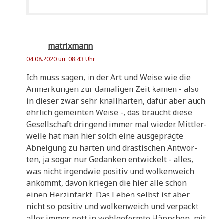
matrixmann
04.08.2020 um 08:43 Uhr
Ich muss sagen, in der Art und Wei­se wie die
Anmer­kun­gen zur dama­li­gen Zeit kamen - also
in die­ser zwar sehr knall­har­ten, dafür aber auch
ehr­lich gemein­ten Wei­se -, das braucht die­se
Gesell­schaft drin­gend immer mal wie­der. Mitt­ler­
wei­le hat man hier solch eine aus­ge­präg­te
Abnei­gung zu har­ten und dra­sti­schen Ant­wor­
ten, ja sogar nur Gedan­ken ent­wickelt - alles,
was nicht irgend­wie posi­tiv und wol­ken­weich
ankommt, davon krie­gen die hier alle schon
einen Herz­in­farkt. Das Leben selbst ist aber
nicht so posi­tiv und wol­ken­weich und ver­packt
alles immer nett in wohl­ge­form­te Häpp­chen, mit