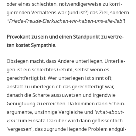
oder eines schlech­ten, not­wen­di­ger­wei­se zu kor­ri­
gie­ren­den Ver­hal­tens war (und ist?) das Ziel, son­dern
"Frie­de-Freu­de-Eier­ku­chen-wir-haben-uns-alle-lieb"
!
Pro­vo­kant zu sein und einen Stand­punkt zu ver­tre­
ten kostet Sympathie.
Obsie­gen macht, dass Ande­re unter­lie­gen. Unter­lie­
gen ist ein schlech­tes Gefühl, selbst wenn es
gerecht­fer­tigt ist. Wer unter­le­gen ist sinnt oft,
anstatt zu über­le­gen ob das gerecht­fer­tigt war,
danach die Schar­te aus­zu­wet­zen und irgend­wie
Genug­tu­ung zu errei­chen. Da kom­men dann Schein­
ar­gu­men­te, unsin­ni­ge Ver­glei­che und
'what-about-
ism'
zum Ein­satz. Dar­über wird dann geflis­sent­lich
'ver­ges­sen', das zugrun­de lie­gen­de Pro­blem end­gül­