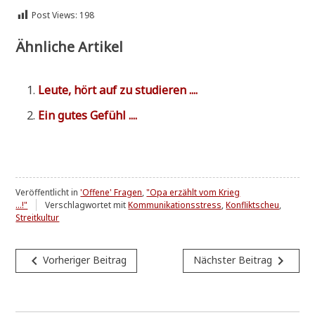
Post Views:
198
Ähnliche Artikel
Leu­te, hört auf zu studieren ....
Ein gutes Gefühl ....
Veröffentlicht in
'Offene' Fragen
,
"Opa erzählt vom Krieg
...!"
Verschlagwortet mit
Kommunikationsstress
,
Konfliktscheu
,
Streitkultur
Beitragsnavigation
navigate_before
navigate_next
Vorheriger Beitrag
Nächster Beitrag