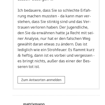
Ich bedaue­re, dass Sie so schlech­te Erfah­
rung machen muss­ten - da kann man ver­
ste­hen, dass Sie stin­kig sind und das Ver­
trau­en ver­lo­ren haben. Der Jugend­li­che,
den Sie da erwäh­nen hat­te ja Recht mit sei­
ner Ana­ly­se, nur hat er den fal­schen Weg
gewählt dar­an etwas zu ändern. Das ist
ledig­lich wie ein Stroh­feu­er: Es flammt kurz
hef­tig, dann ist es vor­bei und ver­ges­sen -
&
es bringt nichts, außer das einer der Bes­
se­ren tot ist.
Zum Antworten anmelden
matrixmann