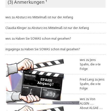
(3) Anmerkungen ¹
wvs
zu
Absturz ins Mittelmaß ist nur der Anfang
Claudia Klinger
zu
Absturz ins Mittelmaß ist nur der Anfang
wvs
zu
Haben Sie SOWAS schon mal gesehen?
ingaginga
zu
Haben Sie SOWAS schon mal gesehen?
wvs
zu
Jens
Spahn, die x-te
Folge
Fred Lang
zu
Jens
Spahn, die x-te
Folge
wvs
zu
Von
ALGEN .....
About ALGAE .....