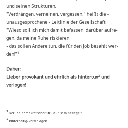
und sei­nen Strukturen.
"Ver­drän­gen, ver­nei­nen, ver­ges­sen," heißt die -
unaus­ge­spro­che­ne - Leit­li­nie der Gesellschaft:
"Wie­so soll ich mich damit befas­sen, dar­über auf­re­
gen, da mei­ne Ruhe riskieren
- das sol­len Ande­re tun, die für den Job bezahlt wer­
den!"
¹
Daher:
Lie­ber pro­vo­kant und ehr­lich als hin­ter­tux
²
und
verlogen!
¹
Der Tod demo­kra­ti­scher Struk­tur ist so besiegelt.
²
hin­ter­häl­tig, verschlagen