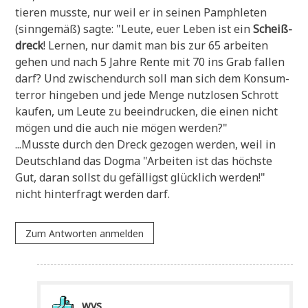
tie­ren muss­te, nur weil er in sei­nen Pam­phle­ten
(sinn­ge­mäß) sag­te: "Leu­te, euer Leben ist ein
Scheiß­
dreck
! Ler­nen, nur damit man bis zur 65 arbei­ten
gehen und nach 5 Jah­re Ren­te mit 70 ins Grab fal­len
darf? Und zwi­schen­durch soll man sich dem Kon­sum­
ter­ror hin­ge­ben und jede Men­ge nutz­lo­sen Schrott
kau­fen, um Leu­te zu beein­drucken, die einen nicht
mögen und die auch nie mögen werden?"
...Muss­te durch den Dreck gezo­gen wer­den, weil in
Deutsch­land das Dog­ma "Arbei­ten ist das höch­ste
Gut, dar­an sollst du gefäl­ligst glück­lich wer­den!"
nicht hin­ter­fragt wer­den darf.
Zum Antworten anmelden
wvs