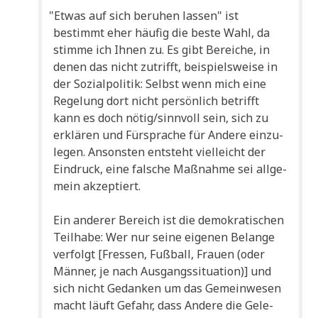
"
Etwas auf sich beru­hen las­sen" ist
bestimmt eher häu­fig die beste Wahl, da
stim­me ich Ihnen zu. Es gibt Berei­che, in
denen das nicht zutrifft, bei­spiels­wei­se in
der Sozi­al­po­li­tik: Selbst wenn mich eine
Rege­lung dort nicht per­sön­lich betrifft
kann es doch nötig/sinnvoll sein, sich zu
erklä­ren und Für­spra­che für Ande­re ein­zu­
le­gen. Anson­sten ent­steht viel­leicht der
Ein­druck, eine fal­sche Maß­nah­me sei all­ge­
mein akzeptiert.
Ein ande­rer Bereich ist die demo­kra­ti­schen
Teil­ha­be: Wer nur sei­ne eige­nen Belan­ge
ver­folgt [Fres­sen, Fuß­ball, Frau­en (oder
Män­ner, je nach Aus­gangs­si­tua­ti­on)] und
sich nicht Gedan­ken um das Gemein­we­sen
macht läuft Gefahr, dass Ande­re die Gele­