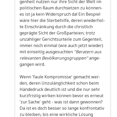
gen­heit nut­zen nur ihre Sicht der Welt im
poli­ti­schen Raum durch­set­zen zu kön­nen-
es ist ja kein Wider­spruch da! Ein Bespiel
wäre hier die Ster­be­hil­fe, deren wie­der­hol­
te Ein­schrän­kung durch die christ­lich
gepräg­te Sicht der Groß­par­tei­en, trotz
unzäh­li­ger Gerichts­ur­tei­le zum Gegen­teil,
immer noch ein­mal (wie auch jetzt wie­der)
mit ein­sei­tig aus­ge­such­ten
"Bera­tern aus
rele­van­ten Bevöl­ke­rungs­grup­pen"
ange­
gan­gen wird.
Wenn 'fau­le Kom­pro­mis­se' gemacht wer­
den, deren Unzu­läng­lich­keit schon beim
Hän­de­druck deut­lich ist und die nur sehr
kurz­fri­stig wir­ken kön­nen bevor es erneut
'zur Sache' geht - was ist dann gewon­nen?
Da ist es doch bes­ser so lan­ge kon­fron­ta­tiv
zu blei­ben, bis eine wirk­li­che Lösung