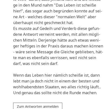
ge in den Mund nahm "Das Leben ist schei­ße
hier!", das sogar auch begrün­den konn­te auf sei­
ne Art - wel­ches die­ser "nor­ma­len Welt" aber
über­haupt nicht geschmeckt hat.
Es muss­te auf Gedeih und Ver­derb die­se gefun­
de­ne Ant­wort ver­neint wer­den, mit allen mög­li­
chen Mit­teln. Der­je­ni­ge hät­te auch etwas weni­
ger hef­ti­ges in der Pra­xis dar­aus machen kön­nen
- wäre sei­ne Mes­sa­ge die Glei­che geblie­ben, hät­
te man es eben­falls ver­ris­sen, weil nicht sein
darf, was nicht sein darf.
Wenn das Leben hier näm­lich schei­ße ist, dann
lebt man ja doch nicht in einem der besten und
wohl­ha­bend­sten Staa­ten, wo alles rich­tig läuft...
Und genau das soll­te nicht die Run­de machen.
Zum Antworten anmelden