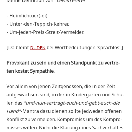
Mei­ne Defi­ni­ti­on von
"Lei­se­tre­te­rei"
:
- Heimlichtuer(-ei).
- Unter-den-Teppich-Kehrer.
- Um-jeden-Preis-Streit-Vermeider.
[Da bleibt
bei Wort­be­deu­tun­gen 'sprach­los'.]
DUDEN
Pro­vo­kant zu sein und einen Stand­punkt zu ver­tre­
ten kostet Sympathie.
Vor allem von jenen Zeit­ge­nos­sen, die in der Zeit
auf­ge­wach­sen sind, in der in Kin­der­gär­ten und Schu­
len das
"und-nun-ver­tragt-euch-und-gebt-euch-die
Hand"
-Man­tra dazu die­nen soll­te jed­we­den offe­nen
Kon­flikt zu ver­mei­den. Kom­pro­miss um des Kom­pro­
mis­ses wil­len. Nicht die Klä­rung eines Sach­ver­hal­tes