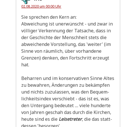
02.08.2020 um 00:00 Uhr
Sie spre­chen den Kern an:
Abwei­chung ist uner­wünscht - und zwar in
völ­li­ger Ver­ken­nung der Tat­sa­che, dass in
der Geschich­te der Mensch­heit stets die
abwei­chen­de Vor­stel­lung, das 'wei­ter' (im
Sin­ne von räum­lich, über vor­han­de­ne
Gren­zen) den­ken, den Fort­schritt erzeugt
hat.
Behar­ren und im kon­ser­va­ti­ven Sin­ne Altes
zu bewah­ren, Ände­run­gen zu bekämp­fen
und nichts zuzu­las­sen, was den Bequem­
lich­keits­in­dex ver­schiebt - das ist es, was
den Unter­gang bedeu­tet .... vie­le hun­der­te
von Jah­ren geschah das durch die Kir­chen,
heu­te sind es die
Lei­se­tre­ter
, die das statt­
des­sen 'besor­gen' ....