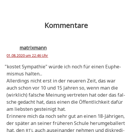
Kommentare
matrixmann
01.08.2020 um 22:46 Uhr
"
kostet Sym­pa­thie" wür­de ich noch für einen Euphe­
mis­mus halten...
Aller­dings nicht erst in der neue­ren Zeit, das war
auch schon vor 10 und 15 Jah­ren so, wenn man die
(wirk­lich) fal­sche Mei­nung ver­tre­ten hat oder das fal­
sche gedacht hat, dass einen die Öffent­lich­keit dafür
am lieb­sten gestei­nigt hat.
Erin­ne­re mich da noch sehr gut an einen 18-Jäh­ri­gen,
der spä­ter an sei­ner frü­he­ren Schu­le her­um­ge­bal­lert
hat, den
auch aus­ein­an­der neh­men und dis­kre­di­
RTL