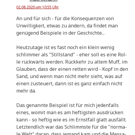
02.08.2020 um 10:55 Uhr
An und für sich - für die Kon­se­quen­zen von
Unwil­lig­keit, etwas zu ändern, da fin­det man
genü­gend Bei­spie­le in der Geschichte...
Heut­zu­ta­ge ist es fast noch ein klein wenig
schlim­mer als "Still­stand" - eher soll es eine Rol­
le rück­wärts wer­den. Rück­kehr zu altem Muff, im
Glau­ben, dass der einen ret­ten wird - Kopf in den
Sand, und wenn man nicht mehr sieht, was auf
einen zusteu­ert, dann ist es ganz ein­fach nicht
mehr da.
Das genann­te Bei­spiel ist für mich jeden­falls
eines, womit man es am hef­tig­sten aus­drücken
kann - so hef­tig wie es im Ernst­fall glatt ausfällt.
Letzt­end­lich war das Schlimm­ste für die "nor­ma­
le Welt" dar­an, dass jemand kam und die Mes­sa­