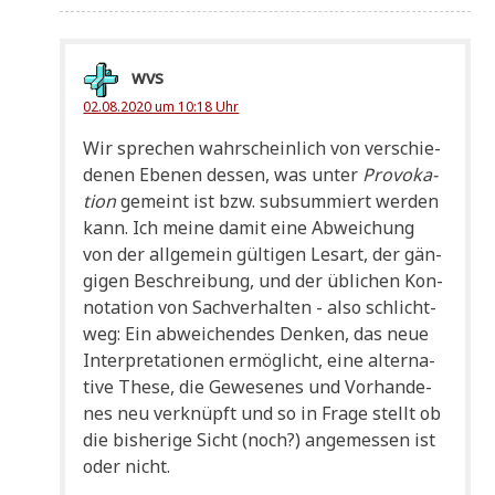
wvs
02.08.2020 um 10:18 Uhr
Wir spre­chen wahr­schein­lich von ver­schie­
de­nen Ebe­nen des­sen, was unter
Pro­vo­ka­
ti­on
gemeint ist bzw. sub­sum­miert wer­den
kann. Ich mei­ne damit eine Abwei­chung
von der all­ge­mein gül­ti­gen Les­art, der gän­
gi­gen Beschrei­bung, und der übli­chen Kon­
no­ta­ti­on von Sach­ver­hal­ten - also schlicht­
weg: Ein abwei­chen­des Den­ken, das neue
Inter­pre­ta­tio­nen ermög­licht, eine alter­na­
ti­ve The­se, die Gewe­se­nes und Vor­han­de­
nes neu ver­knüpft und so in Fra­ge stellt ob
die bis­he­ri­ge Sicht (noch?) ange­mes­sen ist
oder nicht.