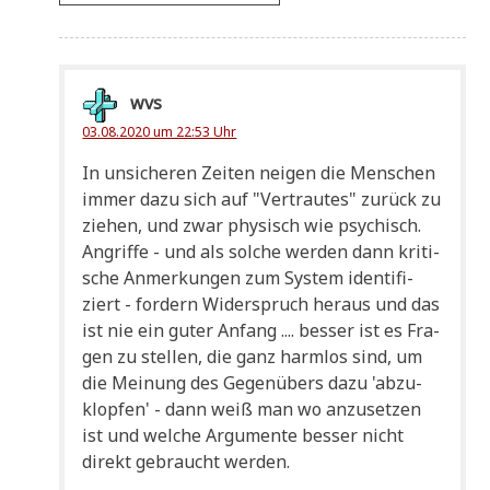
wvs
03.08.2020 um 22:53 Uhr
In unsi­che­ren Zei­ten nei­gen die Men­schen
immer dazu sich auf "Ver­trau­tes" zurück zu
zie­hen, und zwar phy­sisch wie psy­chisch.
Angrif­fe - und als sol­che wer­den dann kri­ti­
sche Anmer­kun­gen zum System iden­ti­fi­
ziert - for­dern Wider­spruch her­aus und das
ist nie ein guter Anfang .... bes­ser ist es Fra­
gen zu stel­len, die ganz harm­los sind, um
die Mei­nung des Gegen­übers dazu 'abzu­
klop­fen' - dann weiß man wo anzu­set­zen
ist und wel­che Argu­men­te bes­ser nicht
direkt gebraucht werden.