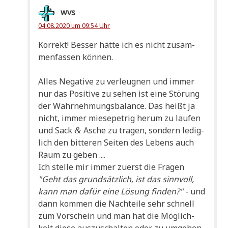
wvs
04.08.2020 um 09:54 Uhr
Kor­rekt! Bes­ser hät­te ich es nicht zusam­
men­fas­sen können.
Alles Nega­ti­ve zu ver­leug­nen und immer
nur das Posi­ti­ve zu sehen ist eine Stö­rung
der Wahr­neh­mungs­ba­lan­ce. Das heißt ja
nicht, immer mie­se­petrig her­um zu lau­fen
und Sack
Asche zu tra­gen, son­dern ledig­
&
lich den bit­te­ren Sei­ten des Lebens auch
Raum zu geben ....
Ich stel­le mir immer zuerst die Fra­gen
"Geht das grund­sätz­lich, ist das sinn­voll,
kann man dafür eine Lösung fin­den?"
- und
dann kom­men die Nach­tei­le sehr schnell
zum Vor­schein und man hat die Mög­lich­
keit die­se aus­zu­schal­ten oder zu umgehen.