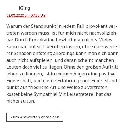
iGing
02.08.2020 um 07:52 Uhr
War­um der Stand­punkt in jedem Fall pro­vo­kant ver­
tre­ten wer­den muss, ist für mich nicht nach­voll­zieh­
bar. Durch Pro­vo­ka­ti­on bewirkt man nichts. Vie­les
kann man auf sich beru­hen las­sen, ohne dass wei­te­
rer Scha­den ent­steht; aller­dings kann man sich dann
auch nicht auf­spie­len, und dar­an scheint man­chen
Leu­ten doch viel zu lie­gen. Ohne den gro­ßen Auf­tritt
leben zu kön­nen, ist in mei­nen Augen eine posi­ti­ve
Eigen­schaft, und mei­ne Erfah­rung sagt: Einen Stand­
punkt auf fried­li­che Art und Wei­se zu ver­tre­ten,
kostet kei­ne Sym­pa­thie! Mit Lei­se­tre­te­rei hat das
nichts zu tun.
Zum Antworten anmelden