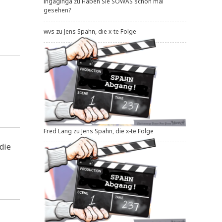
ingaginga
zu
Haben Sie SOWAS schon mal
gesehen?
wvs
zu
Jens Spahn, die x-te Folge
Fred Lang
zu
Jens Spahn, die x-te Folge
 die