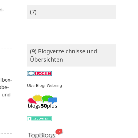
n­
(7)
(9) Blogverzeichnisse und
Übersichten
l­box­
UberBlogr Webring
s­be­
n und