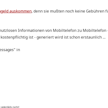
­geld aus­kom­men
, denn sie muß­ten noch kei­ne Gebüh­ren f
z­lo­sen Infor­ma­tio­nen von Mobil­te­le­fon zu Mobil­te­le­fon 
osten­pflich­tig ist - gene­riert wird ist schon erstaunlich ....
s­sa­ges" in
 jeden­falls nicht!