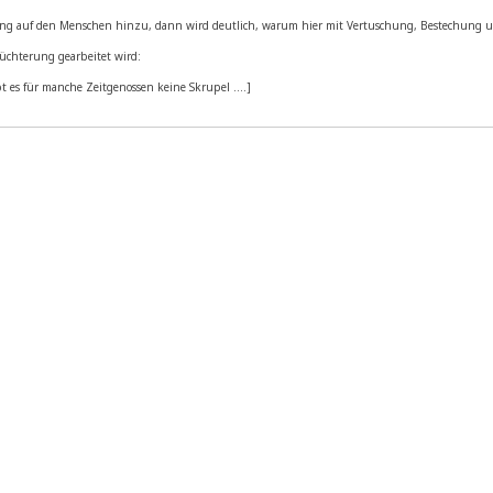
kung auf den Men­schen hin­zu, dann wird deut­lich, war­um hier mit Ver­tu­schung, Bestechung 
üch­te­rung gear­bei­tet wird:
 es für man­che Zeit­ge­nos­sen kei­ne Skrupel ....]