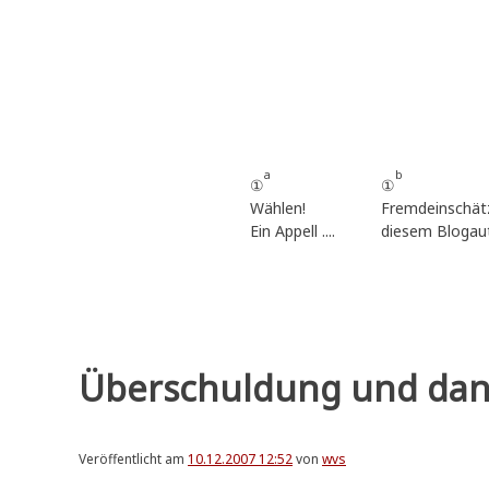
Zum
Inhalt
springen
a
b
①
①
Wählen!
Fremdeinschät
Ein Appell ....
diesem Blogau
Überschuldung und dann 
Veröffentlicht am
10.12.2007 12:52
von
wvs