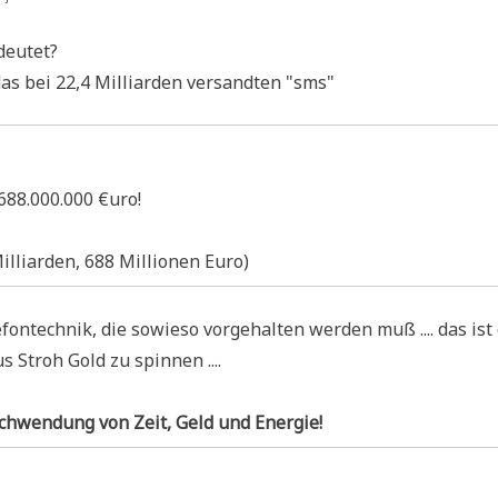
edeutet?
s bei 22,4 Mil­li­ar­den ver­sand­ten "sms"
688.000.000 €uro!
il­li­ar­den, 688 Mil­lio­nen Euro)
on­tech­nik, die sowie­so vor­ge­hal­ten wer­den muß .... das ist
s Stroh Gold zu spinnen ....
­schwen­dung von Zeit, Geld und Energie!