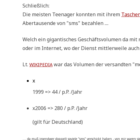
Schließlich:
Die mei­sten Teen­ager konn­ten mit ihrem
Taschen
Aber­tau­sen­de von "sms" bezahlen ....
Welch ein gigan­ti­sches Geschäfts­vo­lu­men da mit nut
oder im Inter­net, wo der Dienst mitt­ler­wei­le auch k
Lt.
war das Volu­men der ver­sand­ten "me
WIKIPEDIA
x
1999 => 44 / p.P. /Jahr
x2006 => 280 / p.P. /Jahr
(gilt für Deutschland)
.... da muß irgend­wer dop­pelt sovie­le "sms" ver­schickt haben - von mir waren sie