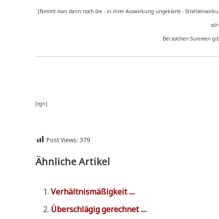
[Nimmt man dann noch die - in ihrer Aus­wir­kung unge­klär­te - Strah­len­wir­
sch
Bei sol­chen Sum­men gibt
[rgn]
Post Views:
379
Ähnliche Artikel
Ver­hält­nis­mä­ßig­keit ....
Über­schlä­gig gerechnet ....