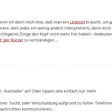
.... wenn ich dann noch lese, daß man ein
braucht, um
a
LEXIKON
­re­re, weil jedes ein wenig anders inter­pre­tiert), dann wird
ichtige(re) Din­ge den Kopf nicht mehr frei haben - bedeu­ten
t' per Kür­zel
zu verständigen ....
zel- Aus­ma­ße" an? Oder tip­pen alle ein­fach nur mehr
Sucht, oder Ver­schul­dung auf­grund zu hoher Tele­fon­r
SMS-
nach­rich­ten kommunizieren...