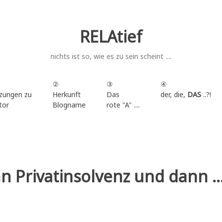
RELAtief
nichts ist so, wie es zu sein scheint ....
②
③
④
zungen zu
Herkunft
Das
der, die,
DAS
..?!
tor
Blogname
rote "A" ....
.
Privatinsolvenz und dann ...