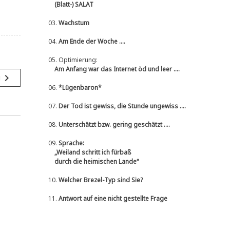
(Blatt-) SALAT
03.
Wachstum
04.
Am Ende der Woche ....
05.
Optimierung:
Am Anfang war das Internet öd und leer ....
navigate_next
g
06.
*Lügenbaron*
07.
Der Tod ist gewiss, die Stunde ungewiss ....
08.
Unterschätzt bzw. gering geschätzt ....
09.
Sprache:
„Weiland schritt ich fürbaß
durch die heimischen Lande“
10.
Welcher Brezel-Typ sind Sie?
11.
Antwort auf eine nicht gestellte Frage