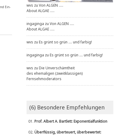
wvs
zu
Von ALGEN .....
und Ein­
About ALGAE .....
ingaginga
zu
Von ALGEN .....
About ALGAE .....
wvs
zu
Es grünt so grün .... und farbig!
ingaginga
zu
Es grünt so grün .... und farbig!
wvs
zu
Die Unverschämtheit
des ehemaligen (zweitklassigen)
Fernsehmoderators
(6) Besondere Empfehlungen
01.
Prof. Albert A. Bartlett: Exponentialfunktion
02.
Überflüssig, überteuert, überbewertet: