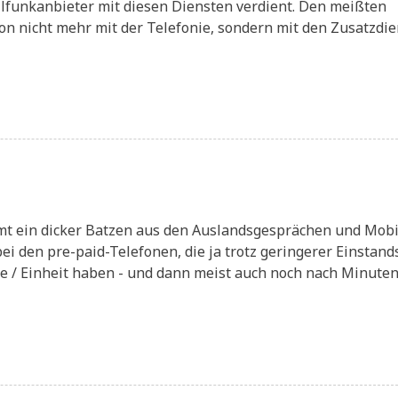
unk­an­bie­ter mit die­sen Dien­sten ver­dient. Den meiß­ten
on nicht mehr mit der Tele­fo­nie, son­dern mit den Zusatz­die
ommt ein dicker Bat­zen aus den Aus­lands­ge­sprä­chen und Mobi
bei den pre-paid-Tele­fo­nen, die ja trotz gerin­ge­rer Ein­stand
rei­se / Ein­heit haben - und dann meist auch noch nach Minu­te