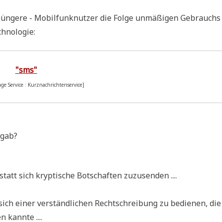
 jün­ge­re - Mobil­funk­nut­zer die Fol­ge unmä­ßi­gen Gebrauchs
echnologie:
"
sms"
a­ge Ser­vice : Kurznachrichtenservice]
 gab?
statt sich kryp­ti­sche Bot­schaf­ten zuzusenden ....
ch einer ver­ständ­li­chen Recht­schrei­bung zu bedie­nen, die
 kannte ....