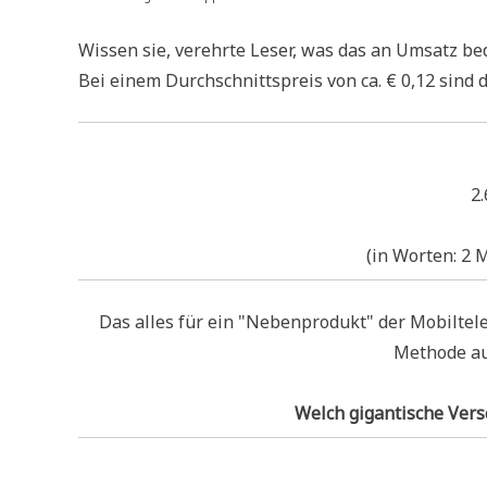
Wis­sen sie, ver­ehr­te Leser, was das an Umsatz b
Bei einem Durch­schnitts­preis von ca. € 0,12 sind da
2.
(in Wor­ten: 2 M
Das alles für ein "Neben­pro­dukt" der Mobil­te­le­f
Metho­de au
Welch gigan­ti­sche Ver