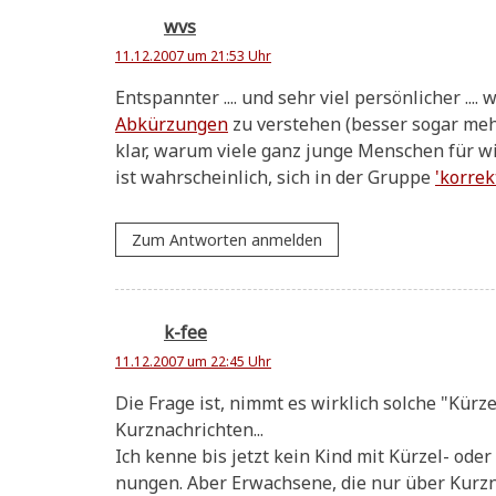
wvs
11.12.2007 um 21:53 Uhr
Ent­spann­ter .... und sehr viel per­sön­li­cher 
Abkür­zun­gen
zu ver­ste­hen (bes­ser sogar meh
klar, war­um vie­le ganz jun­ge Men­schen für w
ist wahr­schein­lich, sich in der Grup­pe
'kor­rek
Zum Antworten anmelden
k-fee
11.12.2007 um 22:45 Uhr
Die Fra­ge ist, nimmt es wirk­lich sol­che "Kür­
Kurznachrichten...
Ich ken­ne bis jetzt kein Kind mit Kür­zel- oder
nun­gen. Aber Erwach­se­ne, die nur über Kurz­