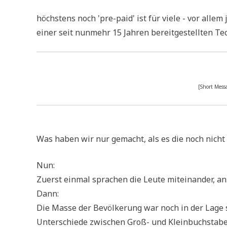
höch­stens noch 'pre-paid' ist für vie­le - vor allem
einer seit nun­mehr 15 Jah­ren bereit­ge­stell­ten T
[Short Mes­s
Was haben wir nur gemacht, als es die noch nicht
Nun:
Zuerst ein­mal spra­chen die Leu­te mit­ein­an­der, an
Dann:
Die Mas­se der Bevöl­ke­rung war noch in der Lage si
Unter­schie­de zwi­schen Groß- und Klein­buch­sta­ben