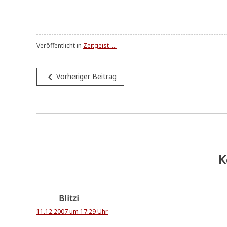
Veröffentlicht in
Zeitgeist ....
Beitragsnavigation
navigate_before
Vorheriger Beitrag
K
Blitzi
11.12.2007 um 17:29 Uhr