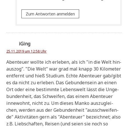
Zum Antworten anmelden
iGing
25.11.2019 um 12:58 Uhr
Aben­teu­er woll­te ich erle­ben, als ich "in die Welt hin­
aus­zog". "Die Welt" war grad mal knapp 30 Kilo­me­ter
ent­fernt und hieß Stu­di­um. Ech­te Aben­teu­er gab/gibt
es da nicht zu erle­ben. Das Gebun­den­sein an einen
Ort oder eine bestimm­te Lebens­welt lässt die Unge­
bun­den­heit, das Schwei­fen, das einem Aben­teu­er
inne­wohnt, nicht zu. Um die­ses Man­ko aus­zu­glei­
chen, wer­den aus der Gebun­den­heit "aus­schwei­fen­
de" Akti­vi­tä­ten gern als "Aben­teu­er" bezeich­net; also
z.B. Lieb­schaf­ten, Rei­sen (und sei­en sie noch so