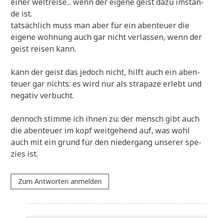
einer welt­rei­se... wenn der eige­ne geist dazu imstan­
de ist.
tat­säch­lich muss man aber für ein aben­teu­er die
eige­ne woh­nung auch gar nicht ver­las­sen, wenn der
geist rei­sen kann.
kann der geist das jedoch nicht, hilft auch ein aben­
teu­er gar nichts: es wird nur als stra­pa­ze erlebt und
nega­tiv verbucht.
den­noch stim­me ich ihnen zu: der mensch gibt auch
die aben­teu­er im kopf weit­ge­hend auf, was wohl
auch mit ein grund für den nie­der­gang unse­rer spe­
zi­es ist.
Zum Antworten anmelden