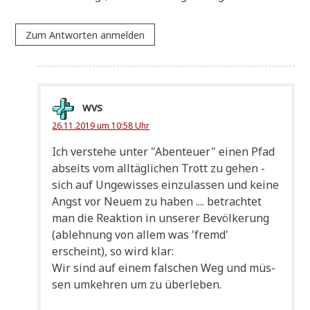
Zum Antworten anmelden
wvs
26.11.2019 um 10:58 Uhr
Ich ver­ste­he unter "Aben­teu­er" einen Pfad
abseits vom all­täg­li­chen Trott zu gehen -
sich auf Unge­wis­ses ein­zu­las­sen und kei­ne
Angst vor Neu­em zu haben .... betrach­tet
man die Reak­ti­on in unse­rer Bevöl­ke­rung
(ableh­nung von allem was 'fremd'
erscheint), so wird klar:
Wir sind auf einem fal­schen Weg und müs­
sen umkeh­ren um zu überleben.