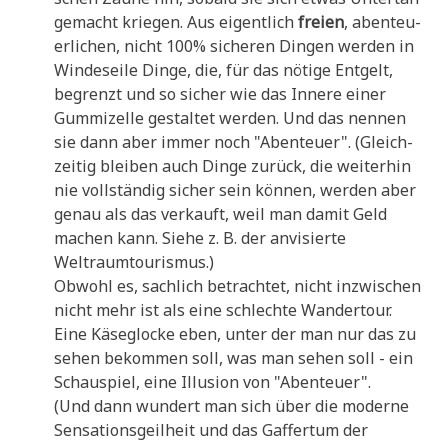
gemacht krie­gen. Aus eigent­lich
frei­en
, aben­teu­
er­li­chen, nicht 100% siche­ren Din­gen wer­den in
Win­des­ei­le Din­ge, die, für das nöti­ge Ent­gelt,
begrenzt und so sicher wie das Inne­re einer
Gum­mi­zel­le gestal­tet wer­den. Und das nen­nen
sie dann aber immer noch "Aben­teu­er". (Gleich­
zei­tig blei­ben auch Din­ge zurück, die wei­ter­hin
nie voll­stän­dig sicher sein kön­nen, wer­den aber
genau als das ver­kauft, weil man damit Geld
machen kann. Sie­he z. B. der anvi­sier­te
Weltraumtourismus.)
Obwohl es, sach­lich betrach­tet, nicht inzwi­schen
nicht mehr ist als eine schlech­te Wan­der­tour.
Eine Käse­glocke eben, unter der man nur das zu
sehen bekom­men soll, was man sehen soll - ein
Schau­spiel, eine Illu­si­on von "Aben­teu­er".
(Und dann wun­dert man sich über die moder­ne
Sen­sa­ti­ons­geil­heit und das Gaf­fer­tum der