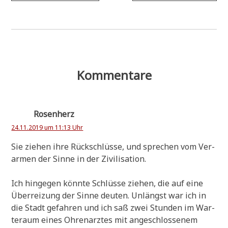
Kommentare
Rosenherz
24.11.2019 um 11:13 Uhr
Sie zie­hen ihre Rück­schlüs­se, und spre­chen vom Ver­
ar­men der Sin­ne in der Zivilisation.
Ich hin­ge­gen könn­te Schlüs­se zie­hen, die auf eine
Über­rei­zung der Sin­ne deu­ten. Unlängst war ich in
die Stadt gefah­ren und ich saß zwei Stun­den im War­
te­raum eines Ohren­arz­tes mit ange­schlos­se­nem