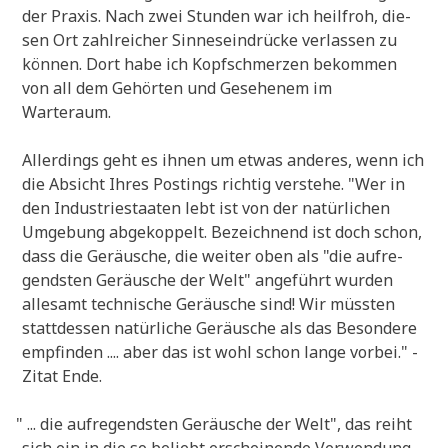
der Pra­xis. Nach zwei Stun­den war ich heil­froh, die­
sen Ort zahl­rei­cher Sin­nes­ein­drücke ver­las­sen zu
kön­nen. Dort habe ich Kopf­schmer­zen bekom­men
von all dem Gehör­ten und Gese­he­nem im
Warteraum.
Aller­dings geht es ihnen um etwas ande­res, wenn ich
die Absicht Ihres Postings rich­tig ver­ste­he. "Wer in
den Indu­strie­staa­ten lebt ist von der natür­li­chen
Umge­bung abge­kop­pelt. Bezeich­nend ist doch schon,
dass die Geräu­sche, die wei­ter oben als "die auf­re­
gend­sten Geräu­sche der Welt" ange­führt wur­den
alle­samt tech­ni­sche Geräu­sche sind! Wir müss­ten
statt­des­sen natür­li­che Geräu­sche als das Beson­de­re
emp­fin­den .... aber das ist wohl schon lan­ge vor­bei." -
Zitat Ende.
"
... die auf­re­gend­sten Geräu­sche der Welt", das reiht