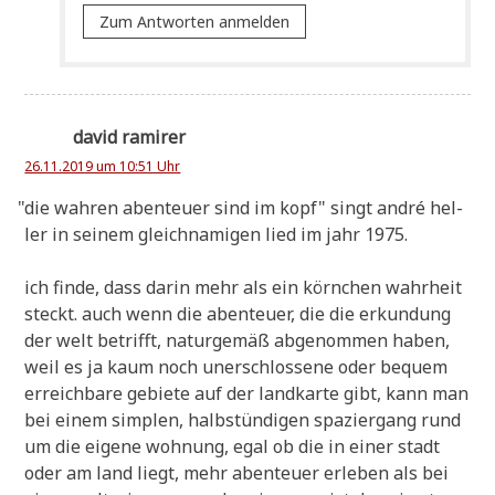
Zum Antworten anmelden
david ramirer
26.11.2019 um 10:51 Uhr
"
die wah­ren aben­teu­er sind im kopf" singt andré hel­
ler in sei­nem gleich­na­mi­gen lied im jahr 1975.
ich fin­de, dass dar­in mehr als ein körn­chen wahr­heit
steckt. auch wenn die aben­teu­er, die die erkun­dung
der welt betrifft, natur­ge­mäß abge­nom­men haben,
weil es ja kaum noch uner­schlos­se­ne oder bequem
erreich­ba­re gebie­te auf der land­kar­te gibt, kann man
bei einem simp­len, halb­stün­di­gen spa­zier­gang rund
um die eige­ne woh­nung, egal ob die in einer stadt
oder am land liegt, mehr aben­teu­er erle­ben als bei