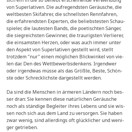
sich ein in die so beliebt erschei­nen­de Ver­wen­dung
von Super­la­ti­ven. Die auf­re­gend­sten Geräu­sche, die
welt­be­sten Ski­fah­rer, die schnell­sten Renn­fah­ren,
die erfah­rend­sten Exper­ten, die belieb­ste­sten Schau­
spie­ler, die lau­te­sten Bands, die poe­tisch­ten Sän­ger,
die sieg­reich­sten Gewin­ner, die trau­rig­sten Ver­lie­rer,
die ein­sam­sten Her­zen, oder was auch immer unter
den Aspekt von Super­la­ti­ven gestellt wird, stellt
trotz­dem "nur" einen mög­li­chen Blick­win­kel von vie­
len dar. Den des Wett­be­werbs­den­kens. Irgend­wer
oder irgend­was müs­se als das Größ­te, Beste, Schön­
ste oder Schreck­lich­ste dar­ge­stellt werden.
Da sind die Men­schen in ärme­ren Län­dern noch bes­
ser dran: Sie ken­nen die­se natür­li­chen Geräu­sche
noch als stän­di­ge Beglei­ter ihres Lebens und sie wis­
sen noch sich aus dem Land zu ver­sor­gen. Sie haben
zwar wenig, sind aller­dings oft glück­li­cher und weni­
ger getrieben.