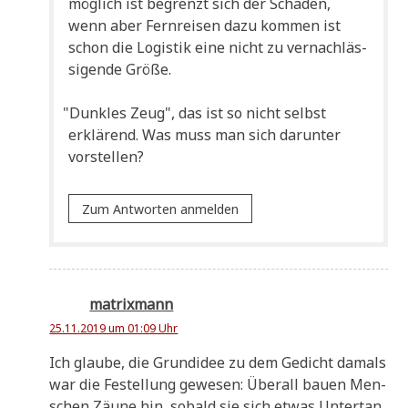
mög­lich ist begrenzt sich der Scha­den,
wenn aber Fern­rei­sen dazu kom­men ist
schon die Logi­stik eine nicht zu ver­nach­läs­
si­gen­de Größe.
"
Dunk­les Zeug", das ist so nicht selbst
erklä­rend. Was muss man sich dar­un­ter
vorstellen?
Zum Antworten anmelden
matrixmann
25.11.2019 um 01:09 Uhr
Ich glau­be, die Grund­idee zu dem Gedicht damals
war die Festel­lung gewe­sen: Über­all bau­en Men­
schen Zäu­ne hin, sobald sie sich etwas Unter­tan