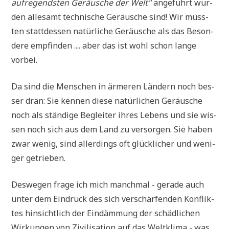
auf­re­gend­sten Geräu­sche der Welt"
ange­führt wur­
den alle­samt tech­ni­sche Geräu­sche sind! Wir müss­
ten statt­des­sen natür­li­che Geräu­sche als das Beson­
de­re emp­fin­den .... aber das ist wohl schon lan­ge
vorbei.
Da sind die Men­schen in ärme­ren Län­dern noch bes­
ser dran: Sie ken­nen die­se natür­li­chen Geräu­sche
noch als stän­di­ge Beglei­ter ihres Lebens und sie wis­
sen noch sich aus dem Land zu ver­sor­gen. Sie haben
zwar wenig, sind aller­dings oft glück­li­cher und weni­
ger getrieben.
Des­we­gen fra­ge ich mich manch­mal - gera­de auch
unter dem Ein­druck des sich ver­schär­fen­den Kon­flik­
tes hin­sicht­lich der Ein­däm­mung der schäd­li­chen
Wir­kun­gen von Zivi­li­sa­ti­on auf das Welt­kli­ma - was