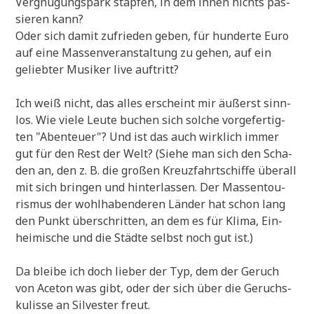
Ver­gnü­gungs­park stap­fen, in dem ihnen nichts pas­
sie­ren kann?
Oder sich damit zufrie­den geben, für hun­der­te Euro
auf eine Mas­sen­ver­an­stal­tung zu gehen, auf ein
gelieb­ter Musi­ker live auftritt?
Ich weiß nicht, das alles erscheint mir äußerst sinn­
los. Wie vie­le Leu­te buchen sich sol­che vor­ge­fer­tig­
ten "Aben­teu­er"? Und ist das auch wirk­lich immer
gut für den Rest der Welt? (Sie­he man sich den Scha­
den an, den z. B. die gro­ßen Kreuz­fahrt­schif­fe über­all
mit sich brin­gen und hin­ter­las­sen. Der Mas­sen­tou­
ris­mus der wohl­ha­ben­de­ren Län­der hat schon lang
den Punkt über­schrit­ten, an dem es für Kli­ma, Ein­
hei­mi­sche und die Städ­te selbst noch gut ist.)
Da blei­be ich doch lie­ber der Typ, dem der Geruch
von Ace­ton was gibt, oder der sich über die Geruchs­
ku­lis­se an Sil­ve­ster freut.