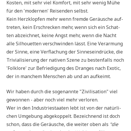
Kosten, mit sehr viel Kom­fort, mit sehr wenig Mühe
für den 'moder­nen' Rei­sen­den selbst.
Kein Herz­klop­fen mehr wenn frem­de Geräu­sche auf­
tre­ten, kein Erschrecken mehr, wenn sich ein Schat­
ten abzeich­net, kei­ne Angst mehr, wenn die Nacht
alle Sil­hou­et­ten ver­schwin­den lässt. Eine Ver­ar­mung
der Sin­ne, eine Ver­fla­chung der Sin­nes­ein­drücke, die
Tri­via­li­sie­rung der nati­ven Sze­ne zu besten­falls noch
'Folk­lo­re' zur Befrie­di­gung des Dran­ges nach Exo­tic,
der in man­chem Men­schen ab und an aufkeimt.
Wir haben durch die soge­nann­te "Zivi­li­sa­ti­on" viel
gewon­nen - aber noch viel mehr verloren.
Wer in den Indu­strie­staa­ten lebt ist von der natür­li­
chen Umge­bung abge­kop­pelt. Bezeich­nend ist doch
schon, dass die Geräu­sche, die wei­ter oben als
"die