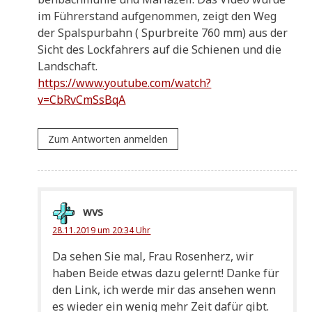
im Füh­rer­stand auf­ge­nom­men, zeigt den Weg
der Spal­spur­bahn ( Spur­brei­te 760 mm) aus der
Sicht des Lock­fah­rers auf die Schie­nen und die
Landschaft.
https://www.youtube.com/watch?
v=CbRvCmSsBqA
Zum Antworten anmelden
wvs
28.11.2019 um 20:34 Uhr
Da sehen Sie mal, Frau Rosen­herz, wir
haben Bei­de etwas dazu gelernt! Dan­ke für
den Link, ich wer­de mir das anse­hen wenn
es wie­der ein wenig mehr Zeit dafür gibt.