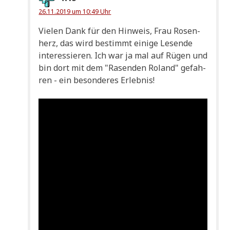
26.11.2019 um 10:49 Uhr
Vie­len Dank für den Hin­weis, Frau Rosen­
herz, das wird bestimmt eini­ge Lesen­de
inter­es­sie­ren. Ich war ja mal auf Rügen und
bin dort mit dem "Rasen­den Roland" gefah­
ren - ein beson­de­res Erlebnis!