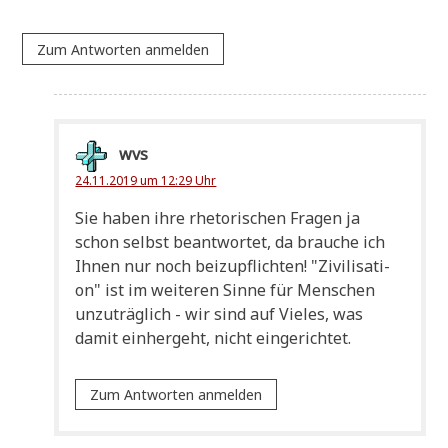
Zum Antworten anmelden
wvs
24.11.2019 um 12:29 Uhr
Sie haben ihre rhe­to­ri­schen Fra­gen ja
schon selbst beant­wor­tet, da brau­che ich
Ihnen nur noch bei­zu­pflich­ten! "Zivi­li­sa­ti­
on" ist im wei­te­ren Sin­ne für Men­schen
unzu­träg­lich - wir sind auf Vie­les, was
damit ein­her­geht, nicht eingerichtet.
Zum Antworten anmelden