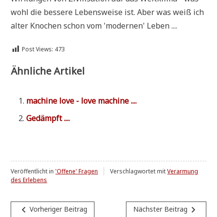
wohl die bes­se­re Lebens­wei­se ist. Aber was weiß ich
alter Kno­chen schon vom 'moder­nen' Leben ....
Post Views:
473
Ähnliche Artikel
machi­ne love - love machine ....
Gedämpft ....
Veröffentlicht in
'Offene' Fragen
Verschlagwortet mit
Verarmung
des Erlebens
Beitragsnavigation
navigate_before
navigate_next
Vorheriger Beitrag
Nächster Beitrag