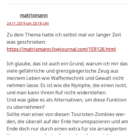
matrixmann
24.11.2019 um 20:18 Uhr
Zu dem The­ma hat­te ich selbst mal vor lan­ger Zeit
was geschrie­ben:
https://matrixmann.livejournal.com/159126.html
Ich glau­be, das ist auch ein Grund, war­um ich mir das
vie­le gefähr­li­che und grenz­gän­ge­ri­sche Zeug aus
mei­nem Leben wie Waf­fen­tech­nik und Gewalt nicht
neh­men las­se. Es ist wie die Nym­phe, die einen lockt,
und man kann ihrem Ruf nicht widerstehen.
Und was gäbe es als Alter­na­ti­ven, um die­se Funk­ti­on
zu übernehmen?
Soll­te man einer von die­sen Tou­ri­sten-Zom­bies wer­
den, die über­all auf der Erde her­um­spa­zie­ren und am
Ende doch nur durch einen extra für sie arran­gier­ten