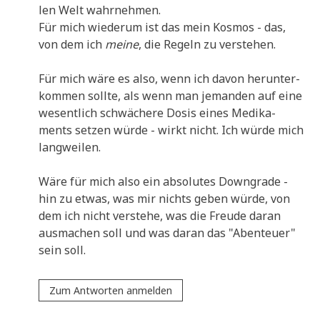
len Welt wahrnehmen.
Für mich wie­der­um ist das mein Kos­mos - das,
von dem ich
mei­ne
, die Regeln zu verstehen.
Für mich wäre es also, wenn ich davon her­un­ter­
kom­men soll­te, als wenn man jeman­den auf eine
wesent­lich schwä­che­re Dosis eines Medi­ka­
ments set­zen wür­de - wirkt nicht. Ich wür­de mich
langweilen.
Wäre für mich also ein abso­lu­tes Down­gra­de -
hin zu etwas, was mir nichts geben wür­de, von
dem ich nicht ver­ste­he, was die Freu­de dar­an
aus­ma­chen soll und was dar­an das "Aben­teu­er"
sein soll.
Zum Antworten anmelden