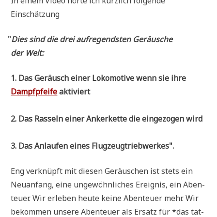
In einem Video hör­te ich kürz­lich fol­gen­de
Einschätzung
"
Dies sind die drei auf­re­gend­sten Geräu­sche
der Welt:
1. Das Geräusch einer Loko­mo­ti­ve wenn sie ihre
Dampf­pfei­fe
aktiviert
2. Das Ras­seln einer Anker­ket­te die ein­ge­zo­gen wird
3. Das Anlau­fen eines Flug­zeug­trieb­wer­kes".
Eng ver­knüpft mit die­sen Geräu­schen ist stets ein
Neu­an­fang, eine unge­wöhn­li­ches Ereig­nis, ein Aben­
teu­er. Wir erle­ben heu­te kei­ne Aben­teu­er mehr. Wir
bekom­men unse­re Aben­teu­er als Ersatz für *das tat­