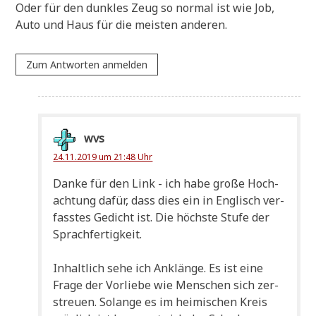
Oder für den dunk­les Zeug so nor­mal ist wie Job,
Auto und Haus für die mei­sten anderen.
Zum Antworten anmelden
wvs
24.11.2019 um 21:48 Uhr
Dan­ke für den Link - ich habe gro­ße Hoch­
ach­tung dafür, dass dies ein in Eng­lisch ver­
fass­tes Gedicht ist. Die höch­ste Stu­fe der
Sprachfertigkeit.
Inhalt­lich sehe ich Anklän­ge. Es ist eine
Fra­ge der Vor­lie­be wie Men­schen sich zer­
streu­en. Solan­ge es im hei­mi­schen Kreis