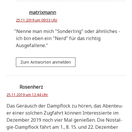
matrixmann
25.11.2019 um 09:53 Uhr
"
Nen­ne man mich "Son­der­ling" oder ähn­li­ches -
ich bin eben ein "Nerd" für das rich­tig
Ausgefallene."
Zum Antworten anmelden
Rosenherz
25.11.2019 um 12:44 Uhr
Das Geräusch der Dampf­lock zu hören, das Aben­teu­
er einer sol­chen Zug­fahrt kön­nen Inter­es­sier­te im
Dezem­ber 2019 noch vier Mal genie­ßen. Die Nost­al­
gie-Dampf­lock fährt am 1., 8. 15. und 22. Dezem­ber