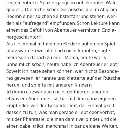
regle­men­tiert), Spa­zier­gän­ge in unbe­kann­tes Wald­
ge­biet ... Die tech­ni­schen Geräu­sche, die im Allg. am
Beginn einer sol­chen Selbst­er­fah­rung ste­hen, wer­
den als "auf­re­gend" emp­fun­den. Schon Lek­tü­re kann
einem das Gefühl von Aben­teu­er ver­mit­teln (India­
ner­ge­schich­ten!).
Als ich ein­mal mit mei­nen Kin­dern auf einem Spiel­
platz war, den wir alle noch nicht kann­ten, sag­te
mein Sohn danach zu mir: "Mama, heu­te war's
unheim­lich schön, heu­te habe ich Aben­teu­er erlebt."
Soweit ich hat­te sehen kön­nen, war nichts Beson­de­
res gewe­sen, er rann­te und klet­ter­te auf der Rut­sche
her­um und spiel­te mit ande­ren Kindern.
Ich kann es zwar auch nicht defi­nie­ren, aber ob
etwas ein Aben­teu­er ist, hat mit dem ganz eige­nen
Emp­fin­den von der Beson­der­heit, der Ein­ma­lig­keit
des­sen zu tun, was man gera­de erlebt oder vor­hat,
mit der Phan­ta­sie, die man damit ver­bin­det und die
einen dabei trägt, manch­mal in ganz eige­ne Welten.