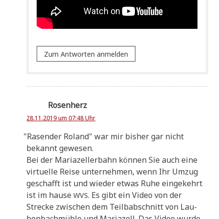
Zum Antworten anmelden
Rosenherz
28.11.2019 um 07:48 Uhr
"
Rasen­der Roland" war mir bis­her gar nicht
bekannt gewesen.
Bei der Maria­zel­ler­bahn kön­nen Sie auch eine
vir­tu­el­le Rei­se unter­neh­men, wenn Ihr Umzug
geschafft ist und wie­der etwas Ruhe ein­ge­kehrt
ist im hau­se
. Es gibt ein Video von der
WVS
Strecke zwi­schen dem Teilb­ab­schnitt von Lau­
ben­bach­müh­le und Maria­zell. Das Video wur­de