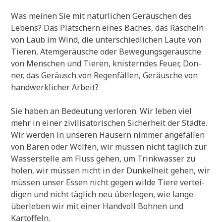
Was mei­nen Sie mit natür­li­chen Geräu­schen des
Lebens? Das Plät­schern eines Baches, das Rascheln
von Laub im Wind, die unter­schied­li­chen Lau­te von
Tie­ren, Atem­ge­räu­sche oder Bewe­gungs­ge­räu­sche
von Men­schen und Tie­ren, kni­stern­des Feu­er, Don­
ner, das Geräusch von Regen­fäl­len, Geräu­sche von
hand­werk­li­cher Arbeit?
Sie haben an Bedeu­tung ver­lo­ren. Wir leben viel
mehr in einer zivi­li­sa­to­ri­schen Sicher­heit der Städ­te.
Wir wer­den in unse­ren Häu­sern nim­mer ange­fal­len
von Bären oder Wöl­fen, wir müs­sen nicht täg­lich zur
Was­ser­stel­le am Fluss gehen, um Trink­was­ser zu
holen, wir müs­sen nicht in der Dun­kel­heit gehen, wir
müs­sen unser Essen nicht gegen wil­de Tie­re ver­tei­
di­gen und nicht täg­lich neu über­le­gen, wie lan­ge
über­le­ben wir mit einer Hand­voll Boh­nen und
Kartoffeln.