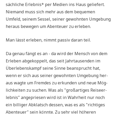
säch­li­che Erleb­nis* per Medi­en ins Haus gelie­fert.
Nie­mand muss sich mehr aus dem beque­men
Umfeld, sei­nem Ses­sel, sei­ner gewohn­ten Umge­bung
her­aus bewe­gen um Aben­teu­er zu erleben.
Man lässt erle­ben, nimmt pas­siv dar­an teil.
Da genau fängt es an - da wird der Mensch von dem
Erle­ben abge­kop­pelt, das seit Jahr­tau­sen­den im
Über­le­bens­kampf sei­ne Sin­ne bean­sprucht hat,
wenn er sich aus sei­ner gewohn­ten Umge­bung her­
aus wag­te um Frem­des zu erkun­den und neue Mög­
lich­kei­ten zu suchen. Was als "groß­ar­ti­ges Rei­se­er­
leb­nis" ange­prie­sen wird ist in Wahr­heit nur noch
ein bil­li­ger Abklatsch des­sen, was es als "rich­ti­ges
Aben­teu­er" sein könn­te. Zu sehr viel höhe­ren