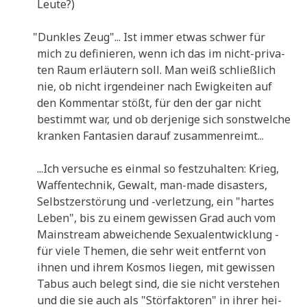
Leute?)
"
Dunk­les Zeug"... Ist immer etwas schwer für
mich zu defi­nie­ren, wenn ich das im nicht-pri­va­
ten Raum erläu­tern soll. Man weiß schließ­lich
nie, ob nicht irgend­ei­ner nach Ewig­kei­ten auf
den Kom­men­tar stößt, für den der gar nicht
bestimmt war, und ob der­je­ni­ge sich sonst­wel­che
kran­ken Fan­ta­sien dar­auf zusammenreimt...
...Ich ver­su­che es ein­mal so fest­zu­hal­ten: Krieg,
Waf­fen­tech­nik, Gewalt, man-made dis­asters,
Selbst­zer­stö­rung und -ver­let­zung, ein "har­tes
Leben", bis zu einem gewis­sen Grad auch vom
Main­stream abwei­chen­de Sexu­al­ent­wick­lung -
für vie­le The­men, die sehr weit ent­fernt von
ihnen und ihrem Kos­mos lie­gen, mit gewis­sen
Tabus auch belegt sind, die sie nicht ver­ste­hen
und die sie auch als "Stör­fak­to­ren" in ihrer hei­