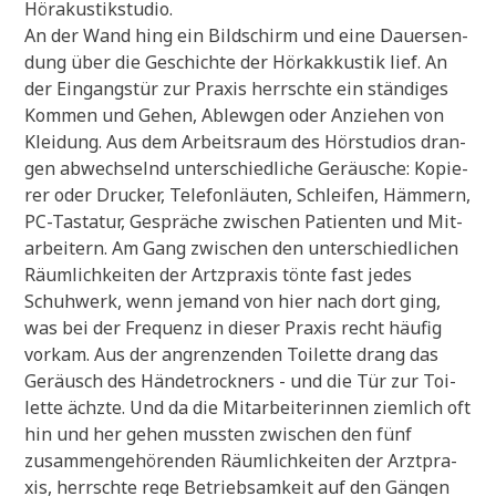
Hörakustikstudio.
An der Wand hing ein Bild­schirm und eine Dau­er­sen­
dung über die Geschich­te der Hör­k­ak­ku­stik lief. An
der Ein­gangs­tür zur Pra­xis herrsch­te ein stän­di­ges
Kom­men und Gehen, Ablew­gen oder Anzie­hen von
Klei­dung. Aus dem Arbeits­raum des Hör­stu­di­os dran­
gen abwech­selnd unter­schied­li­che Geräu­sche: Kopie­
rer oder Drucker, Tele­fon­läu­ten, Schlei­fen, Häm­mern,
PC-Tasta­tur, Gesprä­che zwi­schen Pati­en­ten und Mit­
ar­bei­tern. Am Gang zwi­schen den unter­schied­li­chen
Räum­lich­kei­ten der Artz­pra­xis tön­te fast jedes
Schuh­werk, wenn jemand von hier nach dort ging,
was bei der Fre­quenz in die­ser Pra­xis recht häu­fig
vor­kam. Aus der angren­zen­den Toi­let­te drang das
Geräusch des Hän­de­trock­ners - und die Tür zur Toi­
let­te ächz­te. Und da die Mit­ar­bei­te­rin­nen ziem­lich oft
hin und her gehen muss­ten zwi­schen den fünf
zusam­men­ge­hö­ren­den Räum­lich­kei­ten der Arzt­pra­
xis, herrsch­te rege Betrieb­sam­keit auf den Gän­gen