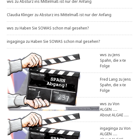
wvs
zu
Absturz ins Mittelmaß ist nur der Anfang
Claudia Klinger
zu
Absturz ins Mittelmaß ist nur der Anfang
wvs
zu
Haben Sie SOWAS schon mal gesehen?
ingaginga
zu
Haben Sie SOWAS schon mal gesehen?
wvs
zu
Jens
Spahn, die x-te
Folge
Fred Lang
zu
Jens
Spahn, die x-te
Folge
wvs
zu
Von
ALGEN .....
About ALGAE .....
ingaginga
zu
Von
ALGEN .....