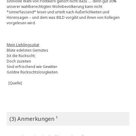
sinnvolle Wahl von Politikern gehört nicht dazu …. denn gut 30%
unserer wahlberechtigten Wohnbevölkerung kann nicht
*sinnerfassend* lesen und urteilt nach Äußerlichkeiten und
Hörensagen – und dem was BILD vorgibt und ihnen von Kollegen
vorgelesen wird.
Mein Lieblingszitat
Blüte edelsten Gemütes
Ist die Rücksicht;
Doch zuzeiten
Sind erfrischend wie Gewitter
Goldne Rücksichtslosigkeiten.
[Quelle]
(3) Anmerkungen ¹