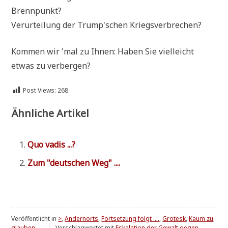
Brennpunkt?
Ver­ur­tei­lung der Trump'schen Kriegsverbrechen?
Kom­men wir 'mal zu Ihnen: Haben Sie viel­leicht
etwas zu verbergen?
Post Views:
268
Ähnliche Artikel
Quo vadis ...?
Zum "deut­schen Weg" ....
Veröffentlicht in
>
,
Andernorts
,
Fortsetzung folgt ....
,
Grotesk
,
Kaum zu
glauben ....
Verschlagwortet mit
Eskalation der Gewalt gegen