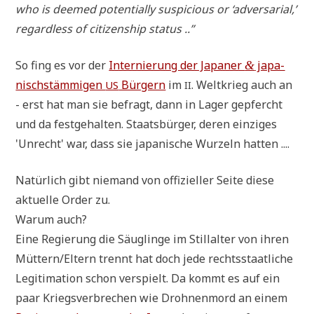
who is dee­med poten­ti­al­ly sus­pi­cious or ‘adver­sa­ri­al,’
regard­less of citi­zen­ship status ..”
So fing es vor der
Inter­nie­rung der Japa­ner
japa­
&
nisch­stäm­mi­gen
Bür­gern
im
. Welt­krieg auch an
US
II
- erst hat man sie befragt, dann in Lager gepfercht
und da fest­ge­hal­ten. Staats­bür­ger, deren ein­zi­ges
'Unrecht' war, dass sie japa­ni­sche Wur­zeln hatten ....
Natür­lich gibt nie­mand von offi­zi­el­ler Sei­te die­se
aktu­el­le Order zu.
War­um auch?
Eine Regie­rung die Säug­lin­ge im Still­al­ter von ihren
Müttern/Eltern trennt hat doch jede rechts­staat­li­che
Legi­ti­ma­ti­on schon ver­spielt. Da kommt es auf ein
paar Kriegs­ver­bre­chen wie Droh­nen­mord an einem