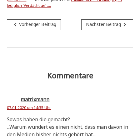
lediglich 'Verdächtige' ....
Beitragsnavigation
navigate_before
navigate_next
Vorheriger Beitrag
Nächster Beitrag
Kommentare
matrixmann
07.01.2020 um 14:35 Uhr
Sowas haben die gemacht?
...War­um wun­dert es einen nicht, dass man davon in
den Medi­en bis­her nichts gehört hat...