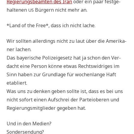
Regie­rungs­be­am­ten des Iran
oder ein paar fest­ge­
hal­te­nen
Bür­gern nicht mehr an.
US
*Land of the Free*, dass ich nicht lache.
Wir soll­ten aller­dings nicht zu laut über die Ame­ri­ka­
ner lachen.
Das baye­ri­sche Poli­zei­ge­setz hat ja schon den Ver­
dacht eine Per­son kön­ne etwas Rechts­wid­ri­ges im
Sinn haben zur Grund­la­ge für wochen­lan­ge Haft
etabliert.
Was uns zu den­ken geben soll­te ist, dass es bei uns
nicht sofort einen Auf­schrei der Par­tei­obe­ren und
Regie­rungs­mit­glie­der gege­ben hat.
Und in den Medien?
Sondersendung?