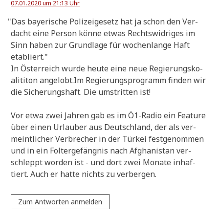
07.01.2020 um 21:13 Uhr
"
Das baye­ri­sche Poli­zei­ge­setz hat ja schon den Ver­
dacht eine Per­son kön­ne etwas Rechts­wid­ri­ges im
Sinn haben zur Grund­la­ge für wochen­lan­ge Haft
etabliert."
In Öster­reich wur­de heu­te eine neue Regie­rungs­ko­
ali­ti­ton angelobt.Im Regie­rungs­pro­gramm fin­den wir
die Siche­rungs­haft. Die umstrit­ten ist!
Vor etwa zwei Jah­ren gab es im Ö1-Radio ein Fea­ture
über einen Urlau­ber aus Deutsch­land, der als ver­
meint­li­cher Ver­bre­cher in der Tür­kei fest­ge­nom­men
und in ein Fol­ter­ge­fäng­nis nach Afgha­ni­stan ver­
schleppt wor­den ist - und dort zwei Mona­te inhaf­
tiert. Auch er hat­te nichts zu verbergen.
Zum Antworten anmelden