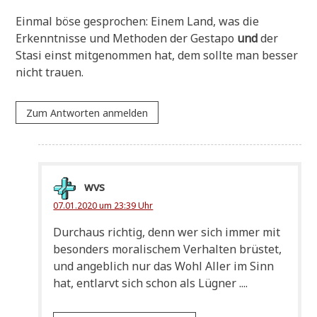
Ein­mal böse gespro­chen: Einem Land, was die
Erkennt­nis­se und Metho­den der Gesta­po
und
der
Sta­si einst mit­ge­nom­men hat, dem soll­te man bes­ser
nicht trauen.
Zum Antworten anmelden
wvs
07.01.2020 um 23:39 Uhr
Durch­aus rich­tig, denn wer sich immer mit
beson­ders mora­li­schem Ver­hal­ten brü­stet,
und angeb­lich nur das Wohl Aller im Sinn
hat, ent­larvt sich schon als Lügner ....