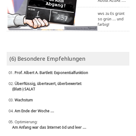
About ALGAE .....
wvs
zu
Es grünt
so grün .... und
farbig!
(6) Besondere Empfehlungen
01.
Prof. Albert A. Bartlett: Exponentialfunktion
02.
Überflüssig, überteuert, überbewertet:
(Blatt-) SALAT
03.
Wachstum
04.
Am Ende der Woche ....
05.
Optimierung:
Am Anfang war das Internet öd und leer ....