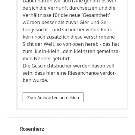
Dabei hat­ten wir doch Alle gehofft es wer­
de sich die Ver­nunft durch­set­zen und die
Ver­hält­nis­se für die neue 'Gesamt­heit'
wür­den bes­ser als zuvor. Gier und Gel­
tungs­sucht - und sicher bei vie­len Poli­ti­
kern noch zusätz­lich die­se ver­schro­be­ne
Sicht der Welt, so von oben her­ab - das hat
zum 'klein-klein', dem klein­sten gemein­sa­
men Nen­ner geführt.
Die Geschichts­bü­cher wer­den davon voll
sein, dass hier eine Rie­sen­chan­ce ver­dor­
ben wurde.
Zum Antworten anmelden
Rosenherz