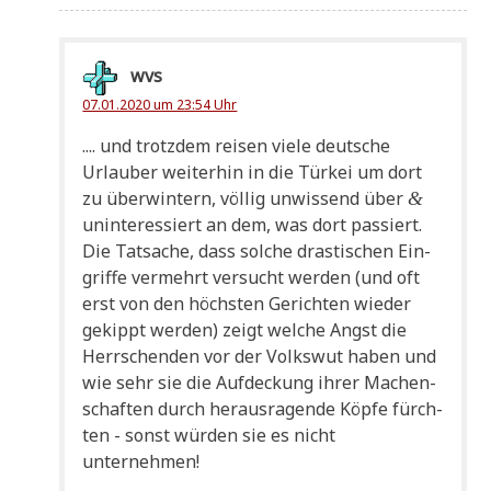
wvs
07.01.2020 um 23:54 Uhr
.... und trotz­dem rei­sen vie­le deut­sche
Urlau­ber wei­ter­hin in die Tür­kei um dort
zu über­win­tern, völ­lig unwis­send über
&
unin­ter­es­siert an dem, was dort pas­siert.
Die Tat­sa­che, dass sol­che dra­sti­schen Ein­
grif­fe ver­mehrt ver­sucht wer­den (und oft
erst von den höch­sten Gerich­ten wie­der
gekippt wer­den) zeigt wel­che Angst die
Herr­schen­den vor der Volks­wut haben und
wie sehr sie die Auf­deckung ihrer Machen­
schaf­ten durch her­aus­ra­gen­de Köp­fe fürch­
ten - sonst wür­den sie es nicht
unternehmen!