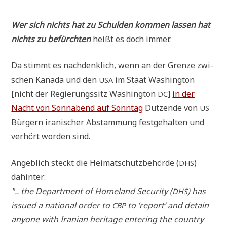
Wer sich nichts hat zu Schul­den kom­men las­sen hat
nichts zu befürch­ten
heißt es doch immer.
Da stimmt es nach­denk­lich, wenn an der Gren­ze zwi­
schen Kana­da und den
im Staat Washing­ton
USA
[nicht der Regie­rungs­sitz Washing­ton
]
in der
DC
Nacht von Sonn­abend auf Sonn­tag
Dut­zen­de von
US
Bür­gern ira­ni­scher Abstam­mung fest­ge­hal­ten und
ver­hört wor­den sind.
Angeb­lich steckt die Hei­mat­schutz­be­hör­de (
)
DHS
dahinter:
".. the Depart­ment of Home­land Secu­ri­ty (
) has
DHS
issued a natio­nal order to
to ‘report’ and detain
CBP
anyo­ne with Ira­ni­an heri­ta­ge ente­ring the coun­try