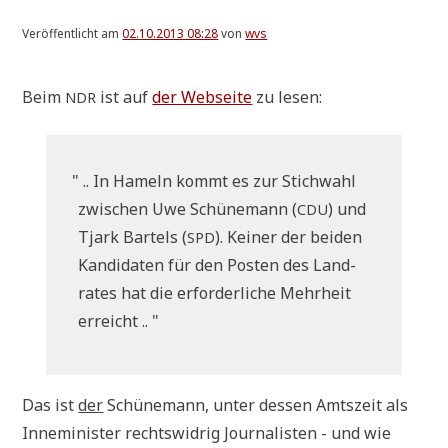
Veröffentlicht am
02.10.2013 08:28
von
wvs
Beim
ist auf
der Web­sei­te
zu lesen:
NDR
"
.. In Hameln kommt es zur Stich­wahl
zwi­schen Uwe Schü­ne­mann (
) und
CDU
Tjark Bartels (
). Kei­ner der bei­den
SPD
Kan­di­da­ten für den Posten des Land­
ra­tes hat die erfor­der­li­che Mehr­heit
erreicht .. "
Das ist
der
Schü­ne­mann, unter des­sen Amts­zeit als
Inne­mi­ni­ster rechts­wid­rig Jour­na­li­sten - und wie