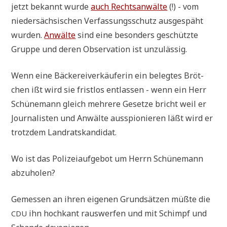
jetzt bekannt wur­de
auch Rechts­an­wäl­te
(!) - vom
nie­der­säch­si­schen Ver­fas­sungs­schutz aus­ge­späht
wur­den.
Anwäl­te
sind eine beson­ders geschütz­te
Grup­pe und deren Obser­va­ti­on ist unzulässig.
Wenn eine Bäcke­rei­ver­käu­fe­rin ein beleg­tes Bröt­
chen ißt wird sie frist­los ent­las­sen - wenn ein Herr
Schü­ne­mann gleich meh­re­re Geset­ze bricht weil er
Jour­na­li­sten und Anwäl­te aus­spio­nie­ren läßt wird er
trotz­dem Landratskandidat.
Wo ist das Poli­zei­auf­ge­bot um Herrn Schü­ne­mann
abzuholen?
Gemes­sen an ihren eige­nen Grund­sät­zen müß­te die
ihn hoch­kant raus­wer­fen und mit Schimpf und
CDU