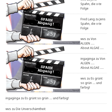
Spahn, die x-te
Folge
Fred Lang
zu
Jens
Spahn, die x-te
Folge
wvs
zu
Von
ALGEN .....
About ALGAE .....
ingaginga
zu
Von
ALGEN .....
About ALGAE .....
wvs
zu
Es grünt
so grün .... und
farbig!
ingaginga
zu
Es grünt so grün .... und farbig!
wvs
zu
Die Unverschämtheit