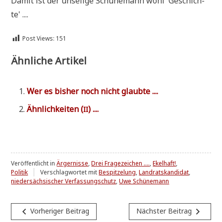
Damit ist der unse­li­ge Schü­ne­mann wohl 'Geschich­
te' ....
Post Views:
151
Ähnliche Artikel
Wer es bis­her noch nicht glaubte ....
Ähn­lich­kei­ten (
) ....
II
Veröffentlicht in
Ärgernisse
,
Drei Fragezeichen ....
,
Ekelhaft!
,
Politik
Verschlagwortet mit
Bespitzelung
,
Landratskandidat
,
niedersächsischer Verfassungschutz
,
Uwe Schünemann
Beitragsnavigation
navigate_before
navigate_next
Vorheriger Beitrag
Nächster Beitrag