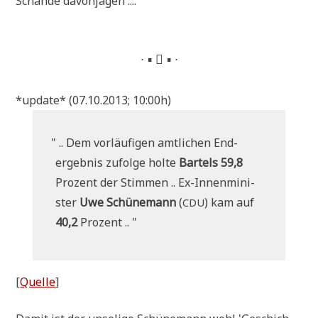
Schan­de davonjagen ....
∙ ▪  ▪ ∙
*update* (07.10.2013; 10:00h)
"
.. Dem vor­läu­fi­gen amt­li­chen End­
ergeb­nis zufol­ge hol­te
Bartels 59,8
Pro­zent der Stim­men .. Ex-Innen­mi­ni­
ster
Uwe Schü­ne­mann
(
) kam auf
CDU
40,2
Prozent .. "
[
Quel­le
]