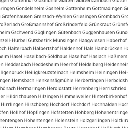
­gen Glai­ten­hof Glas­müh­le Glat­ten Glat­ten­zain­bach Glot­ter­
rin­gen Gon­dels­heim Gos­heim Got­ten­heim Gott­ma­din­gen G
g Gra­fen­hau­sen Grenz­ach-Wyh­len Grie­sin­gen Gröm­bach Gro
 Gro­ßerlach Groß­manns­hof Groß­rin­der­feld Grün­kraut Grüns­f
­heim Gschwend Güg­lin­gen Güten­bach Gug­gen­hau­sen Gun­de
­zell-Hür­bel Guts­be­zirk Mün­sin­gen Haag­wie­sen Haber­hof
loch Hai­ter­bach Hal­berts­hof Hal­den­hof Hals Ham­brücken 
heim Hasel Hasel­bach-Söld­haus Hasel­hof Has­lach Haß­mers
n Hed­des­bach Hed­des­heim Heer­hof Hei­del­berg Hei­den­he
­li­gen­bruck Hei­lig­kreuz­stein­ach Heims­heim Hei­nin­gen Hei­
­gen Hems­bach Hen­ken­säg­müh­le Her­ber­tin­gen Her­bolds­
hönach Her­ma­rin­gen Herold­statt Her­ren­berg Her­ri­schried
r Hildriz­hau­sen Hil­z­in­gen Him­mel­wei­ler Hin­ter­bir­ken­hof
den Hirr­lin­gen Hirsch­berg Hoch­dorf Hoch­dorf Hoch­hal­den Hoch
 Höll­hof Höp­fin­gen Hof­stet­ten Hoh­berg Hohe­n­ent­rin­g
n­ten­gen Hohen­ten­gen Holen­stein Holz­ger­lin­gen Holz­kir