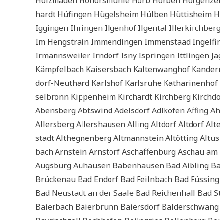
Holz­ma­den Honorsmüh­le Horb Hor­ben Hor­gen­zell
hardt Hüf­in­gen Hügels­heim Hül­ben Hüt­tis­heim Hü
Iggin­gen Ihrin­gen Ilgen­hof Ilgen­tal Iller­kirch­berg I
Im Hengs­train Immendin­gen Immenstaad Ingel­fin­g
Irmanns­wei­ler Irn­dorf Isny Isprin­gen Itt­lin­gen Ja
Kämpfel­bach Kai­sers­bach Kal­ten­wang­hof Kan­dern
dorf-Neu­thard Karls­hof Karls­ru­he Katha­ri­nen­hof 
sel­bronn Kip­pen­heim Kirchardt Kirch­berg Kirch­dor
Abens­berg Abts­wind Adels­dorf Adl­k­ofen Affing A
Aller­s­berg Aller­s­hau­sen Alling Alt­dorf Alt­dorf A
stadt Alt­he­g­nen­berg Alt­mann­stein Alt­öt­ting A
bach Arn­stein Arns­torf Aschaf­fen­burg Aschau a
Augs­burg Auhau­sen Baben­hau­sen Bad Aib­ling Bad
Brücken­au Bad Endorf Bad Feiln­bach Bad Füssing 
Bad Neu­stadt an der Saa­le Bad Rei­chen­hall Bad 
Bai­er­bach Bai­er­brunn Bai­er­s­dorf Bal­der­schwan