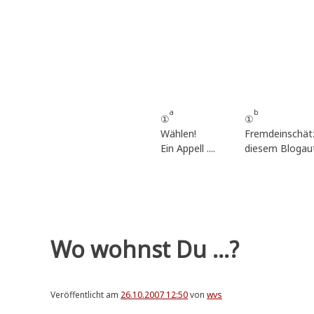
Zum
Inhalt
springen
a
b
①
①
Wählen!
Fremdeinschät
Ein Appell ....
diesem Blogau
Wo wohnst Du ...?
Veröffentlicht am
26.10.2007 12:50
von
wvs