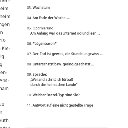
­fen­
­heim
03.
Wachstum
s­heim
04.
Am Ende der Woche ....
n­gen
05.
Optimierung:
en
Am Anfang war das Internet öd und leer ....
rls­
06.
*Lügenbaron*
h Kie­
07.
Der Tod ist gewiss, die Stunde ungewiss ....
erg
ng
08.
Unterschätzt bzw. gering geschätzt ....
ten­
09.
Sprache:
 Ans­
„Weiland schritt ich fürbaß
durch die heimischen Lande“
­ham
10.
Welcher Brezel-Typ sind Sie?
ub
11.
Antwort auf eine nicht gestellte Frage
en
reuth