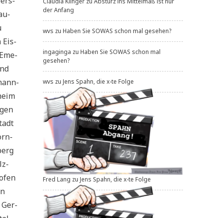
bers­
Claudia Klinger
zu
Absturz ins Mittelmaß ist nur
der Anfang
au­
u
wvs
zu
Haben Sie SOWAS schon mal gesehen?
 Eis­
ingaginga
zu
Haben Sie SOWAS schon mal
l Eme­
gesehen?
and
­mann­
wvs
zu
Jens Spahn, die x-te Folge
­heim
­gen
stadt
orn-
berg
lz­
o­fen
Fred Lang
zu
Jens Spahn, die x-te Folge
en
 Ger­