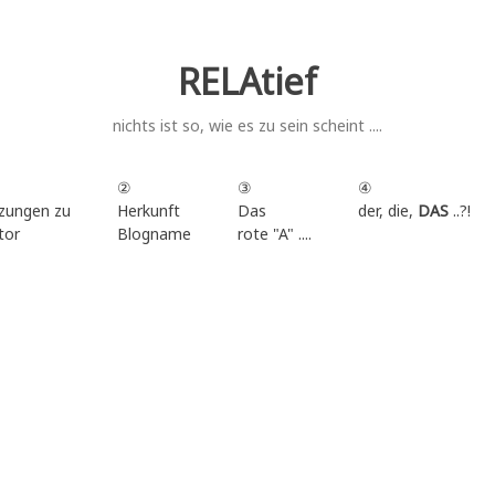
RELAtief
nichts ist so, wie es zu sein scheint ....
②
③
④
zungen zu
Herkunft
Das
der, die,
DAS
..?!
tor
Blogname
rote "A" ....
.