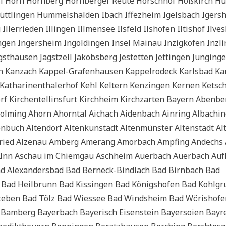
 Horn Horn­berg Horn­ber­ger Reu­te Horsch­hof Hoß­kirch Hüf
tt­lin­gen Hum­mels­hal­den Ibach Iffez­heim Igels­bach Igers
ller­rie­den Illin­gen Ill­men­see Ils­feld Ils­ho­fen Iltis­hof Ilve
en Ingers­heim Ingol­din­gen Insel Main­au Inzig­kofen Inz­li
gst­hau­sen Jagst­zell Jakobs­berg Jestet­ten Jet­tin­gen Jung­in­g
 Kanz­ach Kap­pel-Gra­fen­hau­sen Kap­pel­ro­deck Karls­bad Ka
Katha­ri­nen­tha­ler­hof Kehl Kel­tern Ken­zin­gen Ker­nen Ket­sc
f Kir­chen­tel­lins­furt Kirch­heim Kirch­zar­ten Bay­ern Aben­b
hol­ming Ahorn Ahorn­tal Aich­ach Aiden­bach Ain­ring Albachi
lten­buch Alten­dorf Alten­kunst­adt Alten­mün­ster Alten­stadt Al
lt­us­ried Alzen­au Amberg Ame­rang Amor­bach Amp­fing Andechs
m Inn Aschau im Chiem­gau Asch­heim Auer­bach Auer­bach Auf
 Alex­an­ders­bad Bad Ber­neck-Bind­lach Bad Birn­bach Bad
Bad Heil­brunn Bad Kis­sin­gen Bad Königs­ho­fen Bad Kohl­gr
Steben Bad Tölz Bad Wie­s­see Bad Winds­heim Bad Wöris­ho­f
g Bam­berg Bay­er­bach Baye­risch Eisen­stein Bay­er­soi­en Bay­