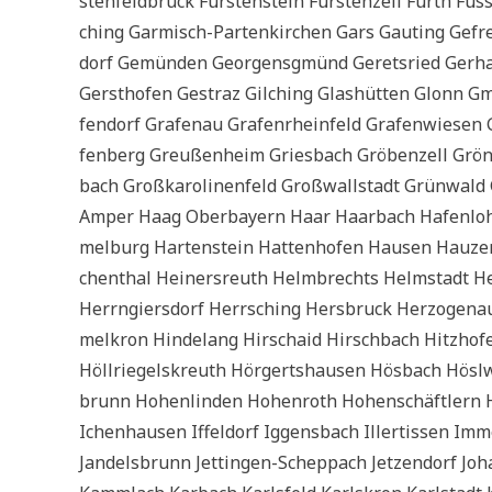
sten­feld­bruck Für­sten­stein Für­sten­zell Fürth 
ching Gar­misch-Par­ten­kir­chen Gars Gau­ting Gefrees
dorf Gemün­den Geor­gens­gmünd Gerets­ried Ger­har
Gerst­ho­fen Gestraz Gil­ching Glas­hüt­ten Glonn Gm
fen­dorf Gra­fen­au Gra­fen­rhein­feld Gra­fen­wie­se
fen­berg Greu­ßen­heim Gries­bach Grö­ben­zell Grö­n
bach Groß­ka­ro­li­nen­feld Groß­wall­stadt Grün­wal
Amper Haag Ober­bay­ern Haar Haar­bach Hafen­l­oh
mel­burg Har­ten­stein Hat­ten­ho­fen Hau­sen Hau­z
chen­thal Hein­ers­reuth Helm­b­rechts Helm­stadt He
Herrn­giers­dorf Herr­sching Hers­bruck Her­zo­gen­au­
mel­kron Hin­de­lang Hirschaid Hirsch­bach Hitz­ho­
Höll­rie­gels­kreuth Hör­gerts­hau­sen Hös­bach Hö
brunn Hohen­lin­den Hohen­roth Hohen­schäft­lern H
Ichen­hau­sen Iffel­dorf Iggens­bach Iller­tis­sen Im
Jan­dels­brunn Jet­tin­gen-Schepp­ach Jet­zen­dorf J