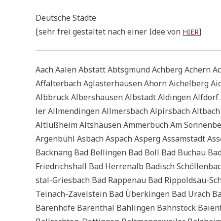
Deut­sche Städte
[sehr frei gestal­tet nach einer Idee von
]
HIER
Aach Aalen Abstatt Abts­gmünd Ach­berg Achern Achs
Affal­ter­bach Agla­ster­hau­sen Ahorn Aichel­berg Aic
Alb­bruck Albers­hau­sen Alb­stadt Aldin­gen Alf­dorf 
ler All­men­din­gen All­mers­bach Alpirs­bach Alt­bach A
Altluß­heim Alt­shau­sen Ammer­buch Am Son­nen­ber
Argen­bühl Asbach Aspach Asperg Assam­stadt Assel
Back­nang Bad Bel­lin­gen Bad Boll Bad Buch­au Ba
Fried­richs­hall Bad Her­ren­alb Badisch Schöl­len­b
stal-Gries­bach Bad Rap­pen­au Bad Rip­pold­s­au-S
Tein­ach-Zavel­stein Bad Über­kin­gen Bad Urach 
Bären­hö­fe Bären­thal Bah­lin­gen Bahn­stock Bai­en­