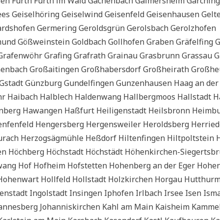
Füssen Furth Furth im Wald Gachen­bach Gai­mers­heim Gar­chin
 Gei­sel­hö­ring Gei­sel­wind Gei­sen­feld Gei­sen­hau­sen Gel­t
dsho­fen Ger­me­ring Gerolds­grün Gerols­bach Gerolz­ho­fen
und Göß­wein­stein Gold­bach Goll­ho­fen Gra­ben Grä­fel­fing 
n Gra­fen­wöhr Gra­fing Graf­rath Grain­au Gras­brunn Gras­sau G
en­bach Groß­ai­tin­gen Groß­ha­bers­dorf Groß­hei­rath Groß­he
d Gstadt Günz­burg Gun­del­fin­gen Gun­zen­hau­sen Haag an der
r Hai­bach Halblech Hal­den­wang Hall­berg­moos Hall­stadt 
en­berg Hawan­gen Haß­furt Hei­li­gen­stadt Heils­bronn Heim­b
n­fen­feld Hen­gers­berg Her­gens­wei­ler Herolds­berg Her­rie­
rach Her­zog­s­äg­müh­le Heß­dorf Hil­ten­fin­gen Hilt­polt­stein
fen Höch­berg Höch­stadt Höch­städt Höhen­kir­chen-Sie­gerts­b
slwang Hof Hof­heim Hof­stet­ten Hohen­berg an der Eger Hohe
ohen­wart Holl­feld Holl­stadt Holz­kir­chen Hor­gau Hut­thur
menstadt Ingol­stadt Insin­gen Ipho­fen Irl­bach Irsee Isen Ism
ohan­nes­berg Johan­nis­kir­chen Kahl am Main Kaisheim Kam­mel