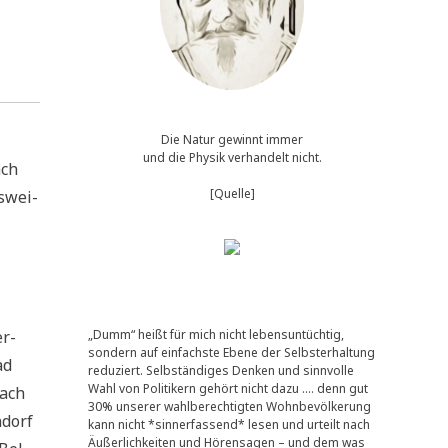
Die Natur gewinnt immer
und die Physik verhandelt nicht.
ach
[Quelle]
s­wei­
er­
„Dumm“ heißt für mich nicht lebensuntüchtig,
sondern auf einfachste Ebene der Selbsterhaltung
ad
reduziert. Selbständiges Denken und sinnvolle
Wahl von Politikern gehört nicht dazu …. denn gut
bach
30% unserer wahlberechtigten Wohnbevölkerung
­dorf
kann nicht *sinnerfassend* lesen und urteilt nach
Äußerlichkeiten und Hörensagen – und dem was