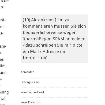
g Gar­
en­
(10) Aktenkram [Um zu
Grä­
kommentieren müssen Sie sich
rei­
bedauerlicherweise wegen
u­
übermäßigem SPAM anmelden
- dazu schreiben Sie mir bitte
Ham­
ein Mail / Adresse im
u­
Impressum]
den
 Him­
runn
Anmelden
n­
Eintrags-Feed
m
a­ning
Kommentar-Feed
­tal
WordPress.org