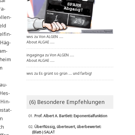
tal
ra­
l­len­
eld
l­fin­
wvs
zu
Von ALGEN .....
 Häg-
About ALGAE .....
Ham­
ingaginga
zu
Von ALGEN .....
­heim
About ALGAE .....
im
wvs
zu
Es grünt so grün .... und farbig!
hau­
 Hes­
 Hin­
(6) Besondere Empfehlungen
­stat­
01.
Prof. Albert A. Bartlett: Exponentialfunktion
en
ch
02.
Überflüssig, überteuert, überbewertet:
(Blatt-) SALAT