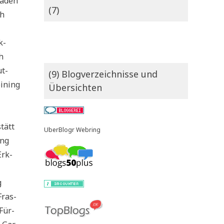
ga­den
(7)
ch
k­
h
ut­
(9) Blogverzeichnisse und
i­ning
Übersichten
stätt
UberBlogr Webring
ing
Erk­
g
Fras­
 Für­