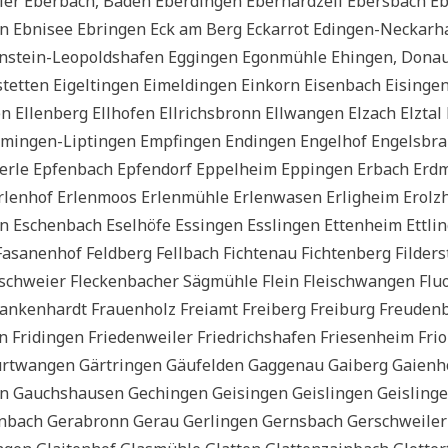
­ler Eber­bach, Baden Eber­din­gen Eber­hard­zell Ebers­bach E
n Ebni­s­ee Ebrin­gen Eck am Berg Eck­ar­rot Edin­gen-Neckar­h
n­stein-Leo­polds­hafen Eggin­gen Egon­müh­le Ehin­gen, Dona
stet­ten Eigel­tin­gen Eimel­din­gen Ein­korn Eisen­bach Eisin­gen
n Ellen­berg Ell­ho­fen Ell­richs­bronn Ell­wan­gen Elz­ach Elz­ta
min­gen-Lip­tin­gen Emp­fin­gen Endin­gen Engel­hof Engels­br
ter­le Epfen­bach Epfen­dorf Eppel­heim Eppin­gen Erbach Erd
Erlen­hof Erlen­moos Erlen­müh­le Erlen­wa­sen Erlig­heim Erolz
Eschen­bach Esel­hö­fe Essin­gen Ess­lin­gen Etten­heim Ett­lin
a­nen­hof Feld­berg Fell­bach Fich­ten­au Fich­ten­berg Fil­der­
isch­wei­er Flecken­ba­cher Säg­müh­le Flein Fleischwan­gen Flu
an­ken­hardt Frau­en­holz Frei­amt Frei­berg Frei­burg Freu­den­
 Fri­din­gen Frie­den­wei­ler Fried­richs­ha­fen Frie­sen­heim Frio
rt­wan­gen Gärt­rin­gen Gäu­fel­den Gag­ge­nau Gai­berg Gai­en­h
en Gauchs­hau­sen Gechin­gen Gei­sin­gen Geislin­gen Geislin­g
bach Gera­bronn Gerau Ger­lin­gen Gerns­bach Ger­sch­wei­ler