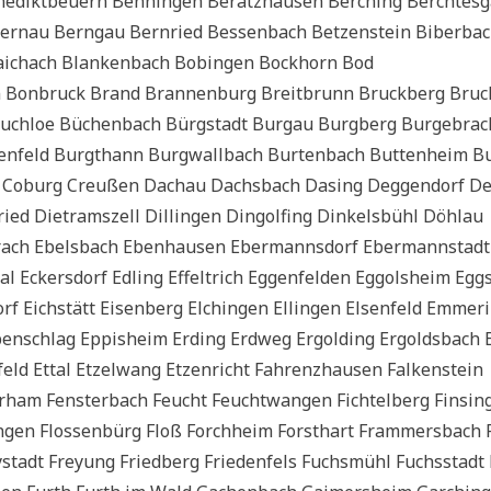
ene­dikt­beu­ern Ben­nin­gen Beratz­hau­sen Ber­ching Berch­tes­
Ber­nau Bern­gau Bern­ried Bes­sen­bach Bet­zen­stein Biber­ba
laich­ach Blan­ken­bach Bobin­gen Bock­horn Bod
Bon­bruck Brand Bran­nen­burg Breit­brunn Bruck­berg Bruc
ch­loe Büchen­bach Bürg­stadt Burg­au Burg­berg Bur­ge­brac
en­feld Burgt­hann Burg­wall­bach Bur­ten­bach But­ten­heim B
Coburg Creu­ßen Dach­au Dachs­bach Dasing Deg­gen­dorf De
ried Die­t­ramszell Dil­lin­gen Din­gol­fing Din­kels­bühl Döhlau
rach Ebels­bach Eben­hau­sen Eber­manns­dorf Eber­mann­stadt
 Eckers­dorf Edling Effel­trich Eggen­fel­den Eggols­heim Egg­
f Eich­stätt Eisen­berg Elchin­gen Ellin­gen Elsen­feld Emme­r
n­schlag Eppis­heim Erding Erd­weg Ergol­ding Ergolds­bach 
ld Ettal Etzel­wang Etzen­richt Fah­renz­hau­sen Fal­ken­stein
er­ham Fen­ster­bach Feucht Feucht­wan­gen Fich­tel­berg Fin­sin
n­gen Flos­sen­bürg Floß Forch­heim Forst­hart Fram­mer­s­bach 
y­stadt Frey­ung Fried­berg Frie­den­fels Fuchs­mühl Fuchs­stadt