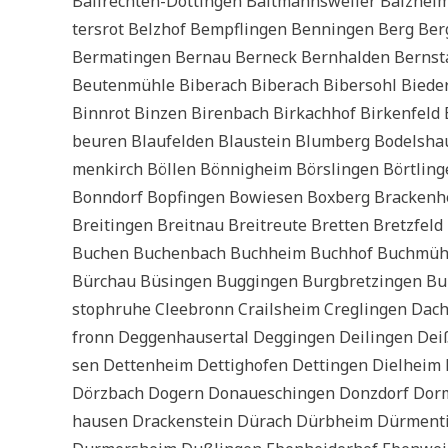
Ball­rech­ten-Dot­tin­gen Balt­manns­wei­ler Balz­heim
ters­rot Belz­hof Bem­pf­lin­gen Ben­nin­gen Berg Be
Ber­ma­tin­gen Ber­nau Ber­neck Bern­hal­den Bern­st
Beu­ten­müh­le Biber­ach Biber­ach Biber­sohl Bie­der­
Binn­rot Bin­zen Biren­bach Bir­kach­hof Bir­ken­feld 
beu­ren Blaufel­den Blau­stein Blum­berg Bodels­ha
men­kirch Böl­len Bön­nig­heim Börs­lin­gen Bört­lin­
Bonn­dorf Bopfin­gen Bowie­sen Box­berg Bracken­he
Breit­in­gen Breit­nau Breit­reu­te Brett­en Bretz­f
Buchen Buchen­bach Buch­heim Buch­hof Buch­müh­le B
Bürchau Büsin­gen Bug­gin­gen Burg­bret­zin­gen Bur
sto­phru­he Clee­bronn Crails­heim Creg­lin­gen Dach
fronn Deg­gen­hau­ser­tal Deggin­gen Dei­lin­gen Deiß
sen Det­ten­heim Det­tig­ho­fen Det­tin­gen Diel­heim
Dörz­bach Dogern Donau­eschin­gen Don­z­dorf Dor­me
hau­sen Dracken­stein Dürach Dürb­heim Dür­men­tin