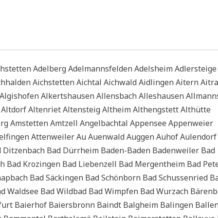
tet­ten Adel­berg Adel­manns­fel­den Adels­heim Adler­stei­ge
h­hal­den Aich­stet­ten Aich­tal Aich­wald Aid­lin­gen Aitern Aitr
Algis­ho­fen Alkerts­hau­sen Allens­bach Alle­s­hau­sen All­mann
lt­dorf Alten­riet Alten­steig Alt­heim Alt­heng­stett Alt­hüt­te
g Amstet­ten Amt­zell Angel­bach­tal Appen­see Appen­wei­er
­fin­gen Atten­wei­ler Au Auen­wald Aug­gen Auhof Aulen­dorf
d Dit­zen­bach Bad Dürr­heim Baden-Baden Baden­wei­ler Bad
ach Bad Kro­zin­gen Bad Lie­ben­zell Bad Mer­gen­theim Bad Pet
chap­bach Bad Säckin­gen Bad Schön­born Bad Schus­sen­ried B
Bad Wald­see Bad Wild­bad Bad Wimp­fen Bad Wurz­ach Bären­
furt Bai­er­hof Bai­er­s­bronn Baindt Balg­heim Balin­gen Bal­len