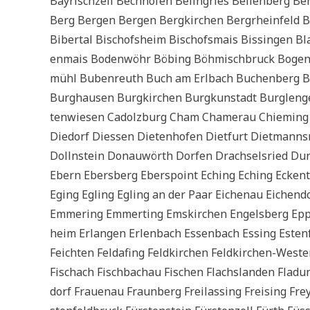
Bay­risch­zell Bech­ho­fen Beiln­gries Bel­len­berg B
Berg Ber­gen Ber­gen Berg­kir­chen Berg­rhein­feld 
Biber­tal Bischofs­heim Bischofs­mais Bis­sin­gen B
enmais Boden­wöhr Böbing Böh­misch­bruck Bogen 
mühl Buben­reuth Buch am Erl­bach Buchen­berg Bu
Burg­hau­sen Burg­kir­chen Burg­kunst­adt Burglen­g
ten­wie­sen Cadolz­burg Cham Chamerau Chie­ming 
Die­dorf Die­ssen Die­ten­ho­fen Diet­furt Diet­manns­
Dolln­stein Donau­wörth Dor­fen Drach­sels­ried Du
Ebern Ebers­berg Eber­spoint Eching Eching Ecken­tal
Eging Egling Egling an der Paar Eichen­au Eichen­dor
Emme­ring Emmer­ting Ems­kir­chen Engels­berg Eppe
heim Erlan­gen Erlen­bach Essen­bach Essing Esten­fe
Feich­ten Felda­fing Feld­kir­chen Feld­kir­chen-West
Fisch­ach Fisch­bach­au Fischen Flachs­lan­den Fla­du
dorf Frau­en­au Fraun­berg Frei­las­sing Frei­sing Fre