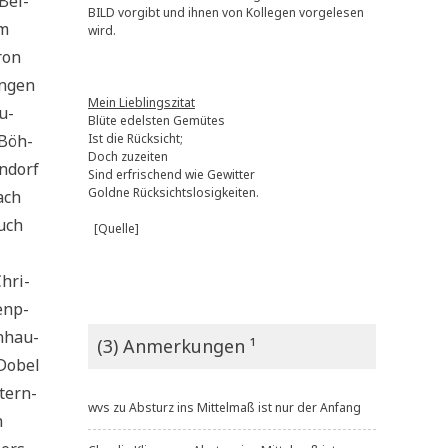
 Bel­
BILD vorgibt und ihnen von Kollegen vorgelesen
im
wird.
ron
in­gen
Mein Lieblingszitat
au­
Blüte edelsten Gemütes
 Böh­
Ist die Rücksicht;
Doch zuzeiten
n­dorf
Sind erfrischend wie Gewitter
Goldne Rücksichtslosigkeiten.
ach
Buch
[Quelle]
Chri­
en­p­
n­hau­
(3) Anmerkungen ¹
 Dobel
­tern­
wvs
zu
Absturz ins Mittelmaß ist nur der Anfang
n