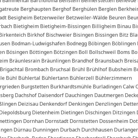
 Bam­men­tal Bar­tho­lo­mä Beil­stein Bei­mer­stet­ten Bel­le­vue
rga­treu­te Berg­haup­ten Berg­hof Berg­hü­len Berglen Berk­he
adt Besig­heim Bet­zen­wei­ler Betz­wei­ler-Wäl­de Beu­ren Beu­
bach Bie­tig­heim Bie­tig­heim-Bis­sin­gen Bil­lig­heim Bin­au B
Bir­ken­teich Birk­hof Bischwei­er Bisin­gen Bis­sin­gen Bitz Bl
u­sen Bod­man-Lud­wigs­ha­fen Bod­n­egg Böbin­gen Böb­lin­gen
gen Bösin­gen Böt­tin­gen Böt­zin­gen Boll Boll­sch­weil Boms Bo
im Bräun­les­rain Bräun­lin­gen Brand­hof Brauns­bach Brei­s
eld Bri­gach­tal Brom­bach Bruch­sal Brühl Brühl­hof Bubs­heim 
ühl Büh­ler­tal Büh­ler­t­ann Büh­ler­zell Büh­ler­zim­mern
g­rie­den Burg­stet­ten Burk­hardtsmüh­le Bur­la­din­gen Calw 
s­berg Dachs­hof Dai­sen­dorf Dauch­in­gen Dau­t­mer­gen Deck
­lin­gen Dei­zis­au Den­ken­dorf Den­king­en Denz­lin­gen Det­te
 Die­polds­burg Die­ten­heim Die­tin­gen Dischin­gen Dit­zin­gen
tt­in­gen Dorn­han Dorn­stadt Dorn­stet­ten Dos­sen­heim Dot
­gen Dür­n­au Dun­nin­gen Dur­bach Durch­hau­sen Dur­lan­ge