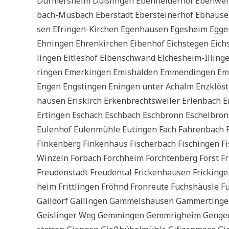
Dur­mers­heim Duß­lin­gen Eben­hei­der­hof Eben­wei
bach-Mus­bach Eber­stadt Eber­stei­ner­hof Ebhau­se
sen Efrin­gen-Kir­chen Egen­hau­sen Eges­heim Egge
Ehn­in­gen Ehren­kir­chen Eiben­hof Eich­ste­gen Eich­
lin­gen Eit­le­shof Elben­schwand Elche­s­heim-Illin­ge
rin­gen Emer­kin­gen Emis­hal­den Emmen­din­gen Em
Engen Eng­stin­gen Enin­gen unter Achalm Enz­klö­s
hau­sen Eris­kirch Erken­b­rechts­wei­ler Erlen­bach 
Ertin­gen Eschach Esch­bach Esch­bronn Eschel­bronn 
Eulen­hof Eulen­müh­le Eutin­gen Fach Fah­ren­bach Fas
Fin­ken­berg Fin­ken­haus Fischer­bach Fischin­gen F
Win­zeln For­bach Forch­heim Forch­ten­berg Forst Fr
Freu­den­stadt Freu­den­tal Fricken­hau­sen Frickin­gen
heim Fritt­lin­gen Fröhnd Fron­reu­te Fuchs­häus­le Fu
Gaildorf Gai­lin­gen Gam­mels­hau­sen Gam­mer­tin­g
Geislin­ger Weg Gem­min­gen Gemm­rig­heim Gen­gen­