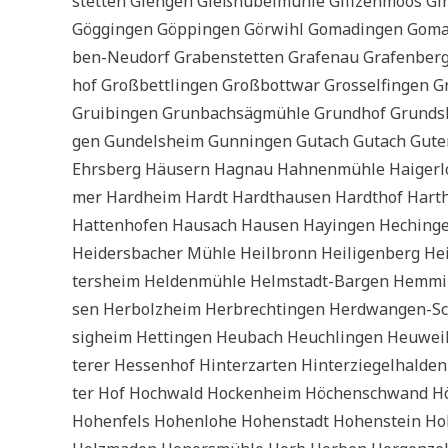
stet­ten Gien­gen Gieß­h­ü­bel­müh­le Gifi­zen­moos Gin
Gög­gin­gen Göp­pin­gen Gör­wihl Goma­din­gen Goma­
ben-Neu­dorf Gra­ben­stet­ten Gra­fen­au Gra­fen­ber
hof Groß­bett­lin­gen Groß­bot­t­war Gross­el­fin­gen
Gruib­in­gen Grun­bach­säg­müh­le Grund­hof Grunds
gen Gun­dels­heim Gun­nin­gen Gut­ach Gut­ach Guten
Ehrs­berg Häu­sern Hag­nau Hah­nen­müh­le Hai­ger­
mer Hard­heim Hardt Hardt­hau­sen Hard­thof Hart­
Hat­ten­ho­fen Hausach Hau­sen Hay­in­gen Hechin­ge
Hei­ders­ba­cher Müh­le Heil­bronn Hei­li­gen­berg Hei
tersheim Hel­den­müh­le Helm­stadt-Bar­gen Hem­min
sen Her­bolz­heim Her­brech­tin­gen Herd­wan­gen-Sc
sig­heim Het­tin­gen Heu­bach Heuch­lin­gen Heu­wei­le
te­rer Hes­sen­hof Hin­ter­zar­ten Hin­ter­zie­gel­hal­
ter Hof Hoch­wald Hocken­heim Höchen­schwand Höfen
Hohen­fels Hohen­lo­he Hohen­stadt Hohen­stein Hohe