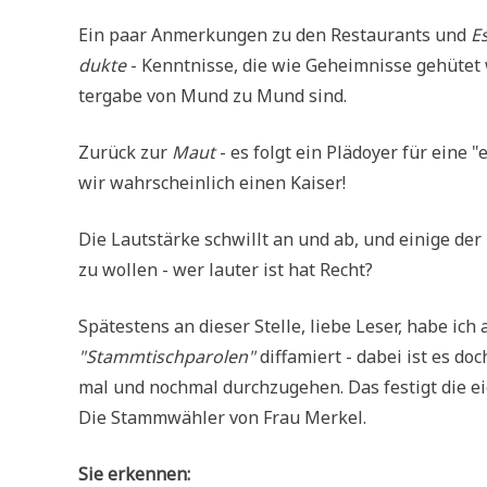
Ein paar Anmer­kun­gen zu den Restau­rants und
Es
duk­te
- Kennt­nis­se, die wie Geheim­nis­se gehü­tet
ter­ga­be von Mund zu Mund sind.
Zurück zur
Maut
- es folgt ein Plä­doy­er für eine "e
wir wahr­schein­lich einen Kaiser!
Die Laut­stär­ke schwillt an und ab, und eini­ge der
zu wol­len - wer lau­ter ist hat Recht?
Spä­te­stens an die­ser Stel­le, lie­be Leser, habe ic
"Stamm­tisch­pa­ro­len"
dif­fa­miert - dabei ist es doc
mal und noch­mal durch­zu­ge­hen. Das festigt die eig
Die Stamm­wäh­ler von Frau Merkel.
Sie erken­nen: