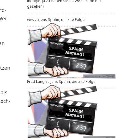
ingaginga
zu
Haben Sie SOWAS schon mal
gesehen?
ro­
Wei­
wvs
zu
Jens Spahn, die x-te Folge
ten
t­zen
Fred Lang
zu
Jens Spahn, die x-te Folge
 als
noch­