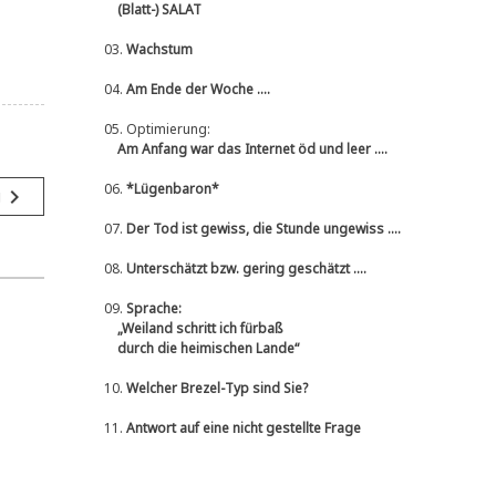
(Blatt-) SALAT
03.
Wachstum
04.
Am Ende der Woche ....
05.
Optimierung:
Am Anfang war das Internet öd und leer ....
06.
*Lügenbaron*
navigate_next
g
07.
Der Tod ist gewiss, die Stunde ungewiss ....
08.
Unterschätzt bzw. gering geschätzt ....
09.
Sprache:
„Weiland schritt ich fürbaß
durch die heimischen Lande“
10.
Welcher Brezel-Typ sind Sie?
11.
Antwort auf eine nicht gestellte Frage