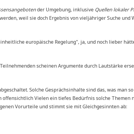
sens­an­ge­bo­ten
der Umge­bung, inklu­si­ve
Quel­len loka­ler P
 wer­den, weil sie doch Ergeb­nis von viel­jäh­ri­ger Suche und 
in­heit­li­che euro­päi­sche Rege­lung", ja, und noch lie­ber hät­
 Teil­neh­men­den schei­nen Argu­men­te durch Laut­stär­ke erse
h abge­schal­tet. Sol­che Gesprächs­in­hal­te sind das, was man so
h offen­sicht­lich Vie­len ein tie­fes Bedürf­nis sol­che The­men 
e­nen Vor­ur­tei­le und stimmt sie mit Gleich­ge­sinn­ten ab: