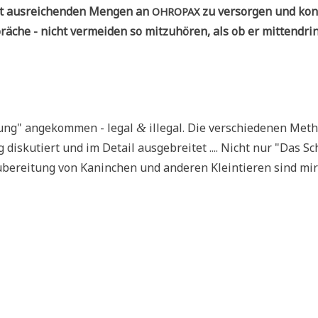
mit aus­rei­chen­den Men­gen an
zu ver­sor­gen und konn
OHROPAX
­che - nicht ver­mei­den so mit­zu­hö­ren, als ob er mit­ten­dri
­tung" ange­kom­men - legal
ille­gal. Die ver­schie­de­nen Met
&
is­ku­tiert und im Detail aus­ge­brei­tet .... Nicht nur "Das S
be­rei­tung von Kanin­chen und ande­ren Klein­tie­ren sind mi