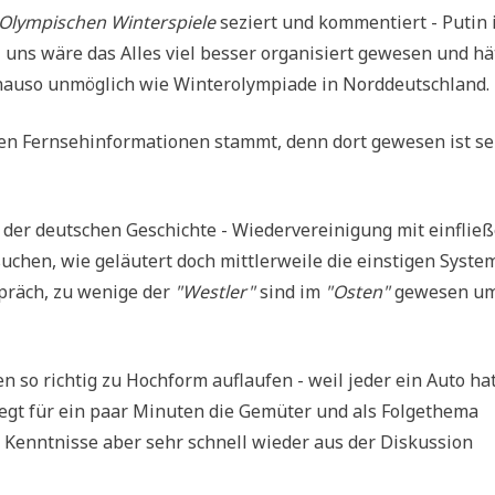
Olym­pi­schen Win­ter­spie­le
seziert und kom­men­tiert - Putin 
 uns wäre das Alles viel bes­ser orga­ni­siert gewe­sen und hät
nau­so unmög­lich wie Win­ter­olym­pia­de in Norddeutschland.
en Fern­seh­in­for­ma­tio­nen stammt, denn dort gewe­sen ist se
er deut­schen Geschich­te - Wie­der­ver­ei­ni­gung mit ein­flie­
u­chen, wie geläu­tert doch mitt­ler­wei­le die ein­sti­gen Syste
spräch, zu weni­ge der
"West­ler"
sind im
"Osten"
gewe­sen u
n so rich­tig zu Hoch­form auf­lau­fen - weil jeder ein Auto ha
erregt für ein paar Minu­ten die Gemü­ter und als Fol­ge­the­ma
r Kennt­nis­se aber sehr schnell wie­der aus der Dis­kus­si­on