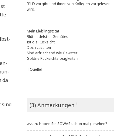
BILD vorgibt und ihnen von Kollegen vorgelesen
ist
wird.
­te
Mein Lieblingszitat
Blüte edelsten Gemütes
lbst­
Ist die Rücksicht;
Doch zuzeiten
Sind erfrischend wie Gewitter
Goldne Rücksichtslosigkeiten.
ßen­
[Quelle]
m­un­
m da
t sind
(3) Anmerkungen ¹
wvs
zu
Haben Sie SOWAS schon mal gesehen?