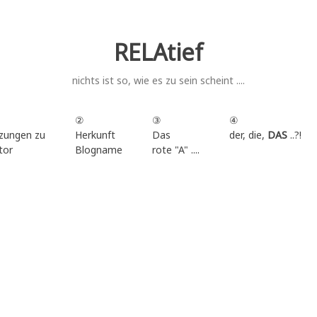
RELAtief
nichts ist so, wie es zu sein scheint ....
②
③
④
zungen zu
Herkunft
Das
der, die,
DAS
..?!
tor
Blogname
rote "A" ....
.