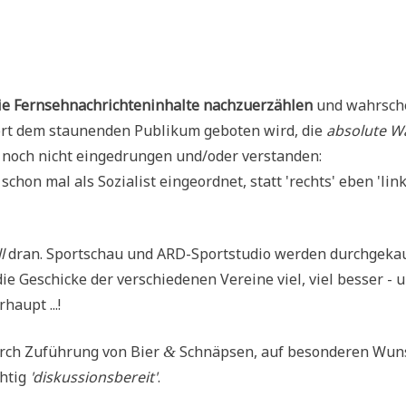
ern­seh­nach­rich­ten­in­hal­te nach­zu­er­zäh­len
und wahr­sch
ort dem stau­nen­den Publi­kum gebo­ten wird, die
abso­lu­te W
ngs noch nicht ein­ge­drun­gen und/oder verstanden:
 schon mal als Sozia­list ein­ge­ord­net, statt 'rechts' eben 'link
l
dran. Sport­schau und ARD-Sport­stu­dio wer­den durch­ge­ka
e Geschicke der ver­schie­de­nen Ver­ei­ne viel, viel bes­ser - 
haupt ...!
urch Zufüh­rung von Bier
Schnäp­sen, auf beson­de­ren Wun
&
h­tig
'dis­kus­si­ons­be­reit'
.