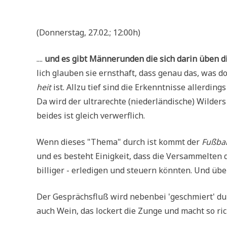
.
(Don­ners­tag, 27.02.; 12:00h)
....
und es gibt Män­nerun­den die sich dar­in üben die F
lich glau­ben sie ernst­haft, dass genau das, was d
heit
ist. All­zu tief sind die Erkennt­nis­se aller­di
Da wird der ultra­rech­te (nie­der­län­di­sche) Wil­ders
bei­des ist gleich verwerflich.
Wenn die­ses "The­ma" durch ist kommt der
Fuß­bal
und es besteht Einig­keit, dass die Ver­sam­mel­ten di
bil­li­ger - erle­di­gen und steu­ern könn­ten. Und über
Der Gesprächs­fluß wird neben­bei 'geschmiert' d
auch Wein, das lockert die Zun­ge und macht so ric