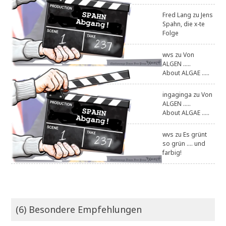
Fred Lang
zu
Jens
Spahn, die x-te
Folge
wvs
zu
Von
ALGEN .....
About ALGAE .....
ingaginga
zu
Von
ALGEN .....
About ALGAE .....
wvs
zu
Es grünt
so grün .... und
farbig!
(6) Besondere Empfehlungen