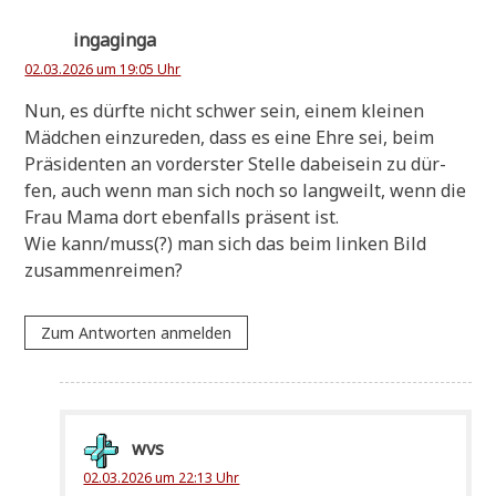
ingaginga
02.03.2026 um 19:05 Uhr
Nun, es dürf­te nicht schwer sein, einem klei­nen
Mäd­chen ein­zu­re­den, dass es eine Ehre sei, beim
Prä­si­den­ten an vor­der­ster Stel­le dabei­sein zu dür­
fen, auch wenn man sich noch so lang­weilt, wenn die
Frau Mama dort eben­falls prä­sent ist.
Wie kann/muss(?) man sich das beim lin­ken Bild
zusammenreimen?
Zum Antworten anmelden
wvs
02.03.2026 um 22:13 Uhr