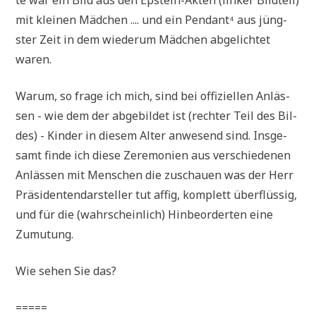
mit klei­nen Mäd­chen .... und ein Pen­dan­t⁴ aus jüng­
ster Zeit in dem wie­der­um Mäd­chen abge­lich­tet
waren.
War­um, so fra­ge ich mich, sind bei offi­zi­el­len Anläs­
sen - wie dem der abge­bil­det ist (rech­ter Teil des Bil­
des) - Kin­der in die­sem Alter anwe­send sind. Ins­ge­
samt fin­de ich die­se Zere­mo­nien aus ver­schie­de­nen
Anläs­sen mit Men­schen die zuschau­en was der Herr
Prä­si­den­ten­dar­stel­ler tut affig, kom­plett über­flüs­sig,
und für die (wahr­schein­lich) Hin­be­or­der­ten eine
Zumutung.
Wie sehen Sie das?
=====