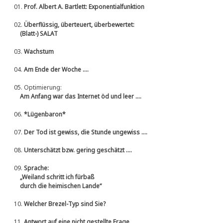
01.
Prof. Albert A. Bartlett: Exponentialfunktion
02.
Überflüssig, überteuert, überbewertet:
(Blatt-) SALAT
03.
Wachstum
04.
Am Ende der Woche ....
05.
Optimierung:
Am Anfang war das Internet öd und leer ....
06.
*Lügenbaron*
07.
Der Tod ist gewiss, die Stunde ungewiss ....
08.
Unterschätzt bzw. gering geschätzt ....
09.
Sprache:
„Weiland schritt ich fürbaß
durch die heimischen Lande“
10.
Welcher Brezel-Typ sind Sie?
11.
Antwort auf eine nicht gestellte Frage