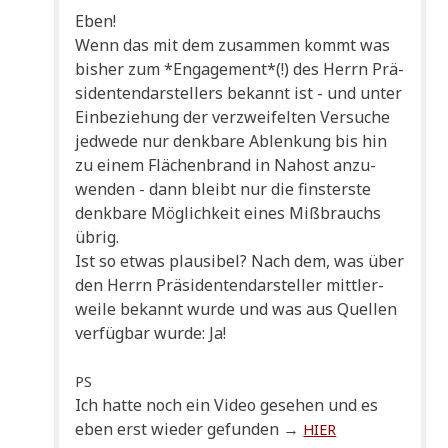
Eben!
Wenn das mit dem zusam­men kommt was
bis­her zum *Enga­ge­ment*(!) des Herrn Prä­
si­den­ten­dar­stel­lers bekannt ist - und unter
Ein­be­zie­hung der ver­zwei­fel­ten Ver­su­che
jed­we­de nur denk­ba­re Ablen­kung bis hin
zu einem Flä­chen­brand in Nah­ost anzu­
wen­den - dann bleibt nur die fin­ster­ste
denk­ba­re Mög­lich­keit eines Miß­brauchs
übrig.
Ist so etwas plau­si­bel? Nach dem, was über
den Herrn Prä­si­den­ten­dar­stel­ler mitt­ler­
wei­le bekannt wur­de und was aus Quel­len
ver­füg­bar wur­de: Ja!
PS
Ich hat­te noch ein Video gese­hen und es
eben erst wie­der gefun­den →
HIER