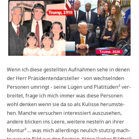
Wenn ich die­se gestell­ten Auf­nah­men sehe in denen
der Herr Prä­si­den­ten­dar­stel­ler - von wech­seln­den
Per­so­nen umringt - sei­ne Lügen und Pla­ti­tü­den² ver­
brei­tet, fra­ge ich mich immer was die­se Per­so­nen
wohl den­ken wenn sie da so als Kulis­se her­um­ste­
hen. Man­che ver­su­chen inter­es­siert aus­zu­se­hen,
ande­re blicken ins Lee­re, wei­te­re nesteln an ihrer
Mon­tur³ .... was mich aller­dings neu­lich stut­zig mach­
te war ein Bild aus den Epstein-Akten (lin­ker Bild­teil)