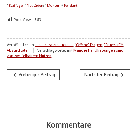
¹
Staf­fa­ge
; ²
Pla­ti­tü­den
; ³
Mon­tur
; ⁴
Pen­dant
.
Post Views:
569
Veröffentlicht in
.... sine ira et studio ....
,
'Offene' Fragen
,
"Frue*er"™
,
Absurditäten
Verschlagwortet mit
Manche Handhabungen sind
von zweifelhaftem Nutzen
Beitragsnavigation
navigate_before
navigate_next
Vorheriger Beitrag
Nächster Beitrag
Kommentare