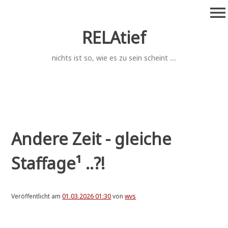
Zum
menu
Inhalt
springen
RELAtief
nichts ist so, wie es zu sein scheint ....
Andere Zeit - gleiche
Staffage¹ ..?!
Veröffentlicht am
01.03.2026 01:30
von
wvs