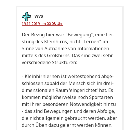
wvs
19.11.2019 um 00:08 Uhr
Der Bezug hier war "Bewe­gung", eine Lei­
stung des Klein­hirns, nicht "Ler­nen" im
Sin­ne von Auf­nah­me von Infor­ma­tio­nen
mit­tels des Groß­hirns. Das sind zwei sehr
ver­schie­de­ne Strukturen:
- Klein­hirn­ler­nen ist wei­test­ge­hend abge­
schlos­sen sobald der Mensch sich im drei­
di­men­sio­na­len Raum 'ein­ge­rich­tet' hat. Es
kom­men mög­li­cher­wei­se noch Sport­ar­ten
mit ihrer beson­de­ren Not­wen­dig­keit hin­zu
- das sind Bewe­gun­gen und deren Abfol­ge,
die nicht all­ge­mein gebraucht wer­den, aber
durch Üben dazu gelernt wer­den kön­nen.