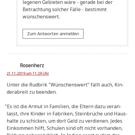
le­ge­nen Gebie­ten wäre - gera­de bei der
Betrach­tung sol­cher Fäl­le - bestimmt
wünschenswert.
Zum Antworten anmelden
Rosenherz
21.11.2019 um 11:29 Uhr
Unter die Rud­brik "Wün­schens­wert" fällt auch, Kin­
der­ab­reit zu beenden.
"
Es ist die Armut in Fami­li­en, die Eltern dazu ver­an­
lasst, ihre Kin­der in Fabri­ken, Stein­brü­che und Haus­
hal­te zu schicken, um dort Geld zu ver­die­nen. Jedes
Ein­kom­men hilft, Schu­len sind oft nicht vor­han­den,