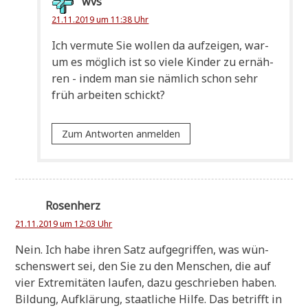
wvs
21.11.2019 um 11:38 Uhr
Ich ver­mu­te Sie wol­len da auf­zei­gen, war­
um es mög­lich ist so vie­le Kin­der zu ernäh­
ren - indem man sie näm­lich schon sehr
früh arbei­ten schickt?
Zum Antworten anmelden
Rosenherz
21.11.2019 um 12:03 Uhr
Nein. Ich habe ihren Satz auf­ge­grif­fen, was wün­
schens­wert sei, den Sie zu den Men­schen, die auf
vier Extre­mi­tä­ten lau­fen, dazu geschrie­ben haben.
Bil­dung, Auf­klä­rung, staat­li­che Hil­fe. Das betrifft in