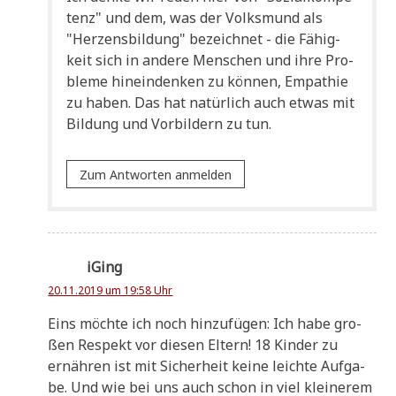
tenz" und dem, was der Volks­mund als
"Her­zens­bil­dung" bezeich­net - die Fähig­
keit sich in ande­re Men­schen und ihre Pro­
ble­me hin­ein­den­ken zu kön­nen, Empa­thie
zu haben. Das hat natür­lich auch etwas mit
Bil­dung und Vor­bil­dern zu tun.
Zum Antworten anmelden
iGing
20.11.2019 um 19:58 Uhr
Eins möch­te ich noch hin­zu­fü­gen: Ich habe gro­
ßen Respekt vor die­sen Eltern! 18 Kin­der zu
ernäh­ren ist mit Sicher­heit kei­ne leich­te Auf­ga­
be. Und wie bei uns auch schon in viel klei­ne­rem