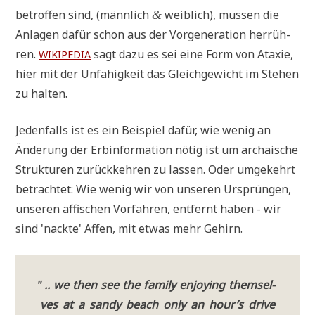
betrof­fen sind, (männ­lich
weib­lich), müs­sen die
&
Anla­gen dafür schon aus der Vor­ge­ne­ra­ti­on her­rüh­
ren.
sagt dazu es sei eine Form von Ata­xie,
WIKIPEDIA
hier mit der Unfä­hig­keit das Gleich­ge­wicht im Ste­hen
zu halten.
Jeden­falls ist es ein Bei­spiel dafür, wie wenig an
Ände­rung der Erb­infor­ma­ti­on nötig ist um archai­sche
Struk­tu­ren zurück­keh­ren zu las­sen. Oder umge­kehrt
betrach­tet: Wie wenig wir von unse­ren Ursprün­gen,
unse­ren äffi­schen Vor­fah­ren, ent­fernt haben - wir
sind 'nack­te' Affen, mit etwas mehr Gehirn.
"
.. we then see the fami­ly enjoy­ing them­sel­
ves at a san­dy beach only an hour’s dri­ve