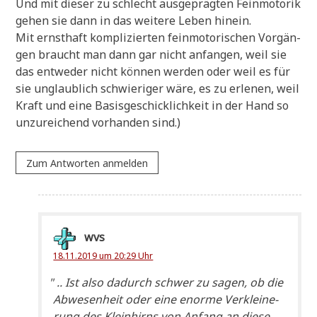
Und mit die­ser zu schlecht aus­ge­präg­ten Fein­mo­to­rik
gehen sie dann in das wei­te­re Leben hinein.
Mit ernst­haft kom­pli­zier­ten fein­mo­to­ri­schen Vor­gän­
gen braucht man dann gar nicht anfan­gen, weil sie
das ent­we­der nicht kön­nen wer­den oder weil es für
sie unglaub­lich schwie­ri­ger wäre, es zu erle­nen, weil
Kraft und eine Basis­ge­schick­lich­keit in der Hand so
unzu­rei­chend vor­han­den sind.)
Zum Antworten anmelden
wvs
18.11.2019 um 20:29 Uhr
"
.. Ist also dadurch schwer zu sagen, ob die
Abwe­sen­heit oder eine enor­me Ver­klei­ne­
rung des Klein­hirns von Anfang an die­se