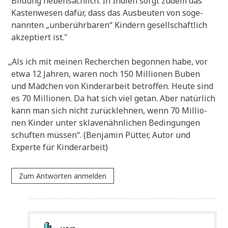
Bil­dung neben­säch­lich. In Indi­en sorgt zudem das
Kasten­we­sen dafür, dass das Aus­beu­ten von soge­
nann­ten „unbe­rühr­ba­ren“ Kin­dern gesell­schaft­lich
akzep­tiert ist."
„
Als ich mit mei­nen Recher­chen begon­nen habe, vor
etwa 12 Jah­ren, waren noch 150 Mil­lio­nen Buben
und Mäd­chen von Kin­der­ar­beit betrof­fen. Heu­te sind
es 70 Mil­lio­nen. Da hat sich viel getan. Aber natür­lich
kann man sich nicht zurück­leh­nen, wenn 70 Mil­lio­
nen Kin­der unter skla­ven­ähn­li­chen Bedin­gun­gen
schuf­ten müs­sen“. (Ben­ja­min Püt­ter, Autor und
Exper­te für Kinderarbeit)
Zum Antworten anmelden