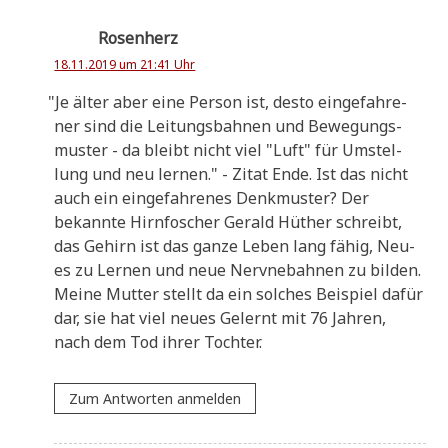
Rosenherz
18.11.2019 um 21:41 Uhr
"
Je älter aber eine Per­son ist, desto ein­ge­fah­re­
ner sind die Lei­tungs­bah­nen und Bewe­gungs­
mu­ster - da bleibt nicht viel "Luft" für Umstel­
lung und neu ler­nen." - Zitat Ende. Ist das nicht
auch ein ein­ge­fah­re­nes Denk­mu­ster? Der
bekann­te Hirn­fo­scher Gerald Hüt­her schreibt,
das Gehirn ist das gan­ze Leben lang fähig, Neu­
es zu Ler­nen und neue Nerv­ne­bah­nen zu bil­den.
Mei­ne Mut­ter stellt da ein sol­ches Bei­spiel dafür
dar, sie hat viel neu­es Gelernt mit 76 Jah­ren,
nach dem Tod ihrer Tochter.
Zum Antworten anmelden