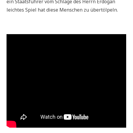
ein Staats­füh­rer vom Schla­ge des Herrn Erdo­gan
leich­tes Spiel hat die­se Men­schen zu übertölpeln.