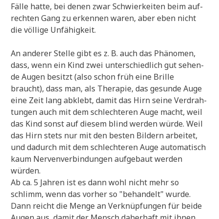
Fäl­le hat­te, bei denen zwar Schwier­kei­ten beim auf­
rech­ten Gang zu erken­nen waren, aber eben nicht
die völ­li­ge Unfähigkeit.
An ande­rer Stel­le gibt es z. B. auch das Phä­no­men,
dass, wenn ein Kind zwei unter­schied­lich gut sehen­
de Augen besitzt (also schon früh eine Bril­le
braucht), dass man, als The­ra­pie, das gesun­de Auge
eine Zeit lang abklebt, damit das Hirn sei­ne Ver­drah­
tun­gen auch mit dem schlech­te­ren Auge macht, weil
das Kind sonst auf die­sem blind wer­den wür­de. Weil
das Hirn stets nur mit den besten Bil­dern arbei­tet,
und dadurch mit dem schlech­te­ren Auge auto­ma­tisch
kaum Ner­ven­ver­bin­dun­gen auf­ge­baut wer­den
würden.
Ab ca. 5 Jah­ren ist es dann wohl nicht mehr so
schlimm, wenn das vor­her so "behan­delt" wur­de.
Dann reicht die Men­ge an Ver­knüp­fun­gen für bei­de
Augen aus, damit der Mensch dah­erhaft mit ihnen