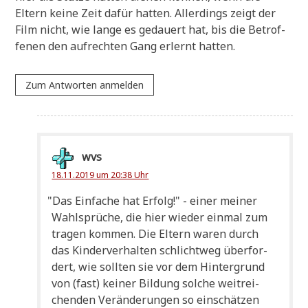
Eltern kei­ne Zeit dafür hat­ten. Aller­dings zeigt der
Film nicht, wie lan­ge es gedau­ert hat, bis die Betrof­
fe­nen den auf­rech­ten Gang erlernt hatten.
Zum Antworten anmelden
wvs
18.11.2019 um 20:38 Uhr
"
Das Ein­fa­che hat Erfolg!" - einer mei­ner
Wahl­sprü­che, die hier wie­der ein­mal zum
tra­gen kom­men. Die Eltern waren durch
das Kin­der­ver­hal­ten schlicht­weg über­for­
dert, wie soll­ten sie vor dem Hin­ter­grund
von (fast) kei­ner Bil­dung sol­che weit­rei­
chen­den Ver­än­de­run­gen so ein­schät­zen