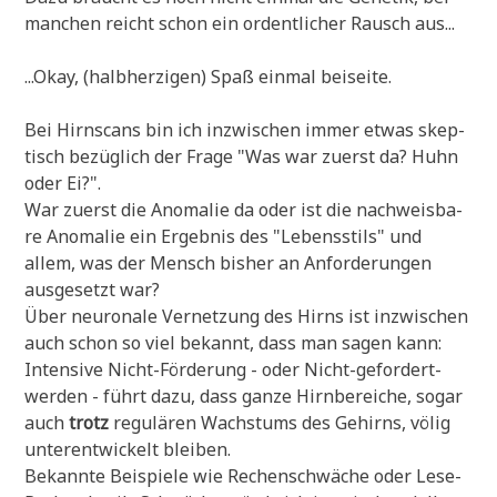
man­chen reicht schon ein ordent­li­cher Rausch aus...
...Okay, (halb­her­zi­gen) Spaß ein­mal beiseite.
Bei Hirn­scans bin ich inzwi­schen immer etwas skep­
tisch bezüg­lich der Fra­ge "Was war zuerst da? Huhn
oder Ei?".
War zuerst die Anoma­lie da oder ist die nach­weis­ba­
re Anoma­lie ein Ergeb­nis des "Lebens­stils" und
allem, was der Mensch bis­her an Anfor­de­run­gen
aus­ge­setzt war?
Über neu­ro­na­le Ver­net­zung des Hirns ist inzwi­schen
auch schon so viel bekannt, dass man sagen kann:
Inten­si­ve Nicht-För­de­rung - oder Nicht-gefor­dert-
wer­den - führt dazu, dass gan­ze Hirn­be­rei­che, sogar
auch
trotz
regu­lä­ren Wachs­tums des Gehirns, völig
unter­ent­wickelt bleiben.
Bekann­te Bei­spie­le wie Rechen­schwä­che oder Lese-