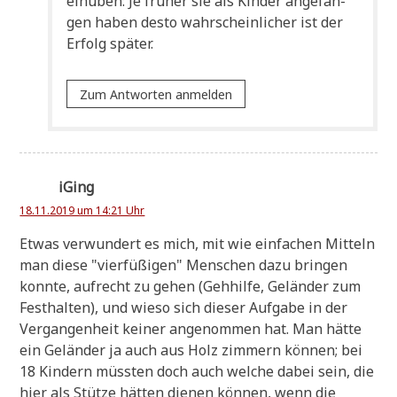
ein­üben: Je frü­her sie als Kin­der ange­fan­
gen haben desto wahr­schein­li­cher ist der
Erfolg später.
Zum Antworten anmelden
iGing
18.11.2019 um 14:21 Uhr
Etwas ver­wun­dert es mich, mit wie ein­fa­chen Mit­teln
man die­se "vier­fü­ßi­gen" Men­schen dazu brin­gen
konn­te, auf­recht zu gehen (Geh­hil­fe, Gelän­der zum
Fest­hal­ten), und wie­so sich die­ser Auf­ga­be in der
Ver­gan­gen­heit kei­ner ange­nom­men hat. Man hät­te
ein Gelän­der ja auch aus Holz zim­mern kön­nen; bei
18 Kin­dern müss­ten doch auch wel­che dabei sein, die
hier als Stüt­ze hät­ten die­nen kön­nen, wenn die