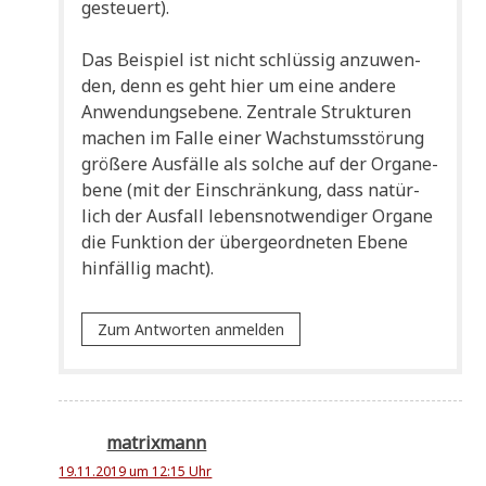
gesteuert).
Das Bei­spiel ist nicht schlüs­sig anzu­wen­
den, denn es geht hier um eine ande­re
Anwen­dungs­ebe­ne. Zen­tra­le Struk­tu­ren
machen im Fal­le einer Wachs­tums­stö­rung
grö­ße­re Aus­fäl­le als sol­che auf der Orga­ne­
be­ne (mit der Ein­schrän­kung, dass natür­
lich der Aus­fall lebens­not­wen­di­ger Orga­ne
die Funk­ti­on der über­ge­ord­ne­ten Ebe­ne
hin­fäl­lig macht).
Zum Antworten anmelden
matrixmann
19.11.2019 um 12:15 Uhr