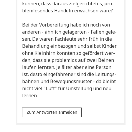
kön­nen, dass dar­aus ziel­ge­rich­te­tes, pro­
blem­lö­sen­des Han­deln erwach­sen wäre?
Bei der Vor­be­rei­tung habe ich noch von
ande­ren - ähn­lich gela­ger­ten - Fäl­len gele­
sen. Da waren Fach­leu­te sehr früh in die
Behand­lung ein­be­zo­gen und selbst Kin­der
ohne Klein­hirn konn­ten so geför­dert wer­
den, dass sie pro­blem­los auf zwei Bei­nen
lau­fen lern­ten. Je älter aber eine Per­son
ist, desto ein­ge­fah­re­ner sind die Lei­tungs­
bah­nen und Bewe­gungs­mu­ster - da bleibt
nicht viel "Luft" für Umstel­lung und neu
lernen.
Zum Antworten anmelden