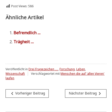
Post Views:
586
Ähnliche Artikel
Befremd­lich ....
Träg­heit ....
Veröffentlicht in
Drei Fragezeichen ....
,
Forschung
,
Leben
,
Wissenschaft
Verschlagwortet mit
Menschen die auf 'allen Vieren'
laufen
Beitragsnavigation
navigate_before
navigate_next
Vorheriger Beitrag
Nächster Beitrag