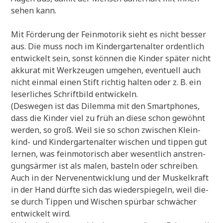
sehen kann.
Mit För­de­rung der Fein­mo­to­rik sieht es nicht bes­ser
aus. Die muss noch im Kin­der­gar­ten­al­ter ordent­lich
ent­wickelt sein, sonst kön­nen die Kin­der spä­ter nicht
akku­rat mit Werk­zeu­gen umge­hen, even­tu­ell auch
nicht ein­mal einen Stift rich­tig hal­ten oder z. B. ein
leser­li­ches Schrift­bild entwickeln.
(Des­we­gen ist das Dilem­ma mit den Smart­phones,
dass die Kin­der viel zu früh an die­se schon gewöhnt
wer­den, so groß. Weil sie so schon zwi­schen Klein­
kind- und Kin­der­gar­ten­al­ter wischen und tip­pen gut
ler­nen, was fein­mo­to­risch aber wesent­lich anstren­
gungs­är­mer ist als malen, basteln oder schrei­ben.
Auch in der Ner­ven­ent­wick­lung und der Mus­kel­kraft
in der Hand dürf­te sich das wie­der­spie­geln, weil die­
se durch Tip­pen und Wischen spür­bar schwä­cher
ent­wickelt wird.