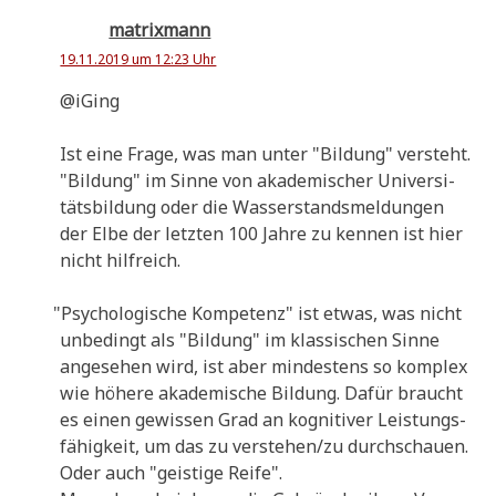
matrixmann
19.11.2019 um 12:23 Uhr
@iGing
Ist eine Fra­ge, was man unter "Bil­dung" versteht.
"Bil­dung" im Sin­ne von aka­de­mi­scher Uni­ver­si­
täts­bil­dung oder die Was­ser­stands­mel­dun­gen
der Elbe der letz­ten 100 Jah­re zu ken­nen ist hier
nicht hilfreich.
"
Psy­cho­lo­gi­sche Kom­pe­tenz" ist etwas, was nicht
unbe­dingt als "Bil­dung" im klas­si­schen Sin­ne
ange­se­hen wird, ist aber min­de­stens so kom­plex
wie höhe­re aka­de­mi­sche Bil­dung. Dafür braucht
es einen gewis­sen Grad an kogni­ti­ver Lei­stungs­
fä­hig­keit, um das zu verstehen/zu durch­schau­en.
Oder auch "gei­sti­ge Reife".