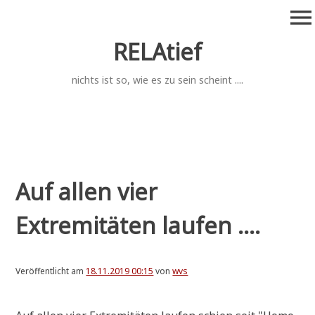
Zum
menu
Inhalt
springen
RELAtief
nichts ist so, wie es zu sein scheint ....
Auf allen vier
Extremitäten laufen ....
Veröffentlicht am
18.11.2019 00:15
von
wvs