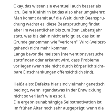
Okay, das wis­sen sie even­tu­ell auch bes­ser als
ich... Beim Klein­hirn ist das also eher umge­kehrt:
Man kommt damit auf die Welt, durch Bean­spru­
chung wächst es, die­se Bean­spru­chung fin­det
aber im wesent­li­chen bis zum 3ten Lebens­jahr
statt, was bis dahin nicht erfolgt ist, das ist im
Grun­de genom­men wie "ver­lo­ren". Wird (wei­test­
ge­hend) nicht mehr kommen.
Lan­ge bevor die mei­sten Inter­ven­ti­ons­ver­su­che
statt­fin­den oder erkannt wird, dass Pro­ble­me
vor­lie­gen (wenn sie nicht durch kör­per­lich sicht­
ba­re Ein­schrän­kun­gen offen­sicht­lich sind).
Heißt also: Defek­te hier sind viel­mehr gene­tisch
bedingt, wenn irgend­et­was in der Ent­wick­lung
nicht so ver­läuft wie es soll.
Die ergeb­nis­un­ab­hän­gi­ge Selbst­mo­ti­va­ti­on ist
im frü­hen Alter noch sehr aus­ge­prägt, wenn die