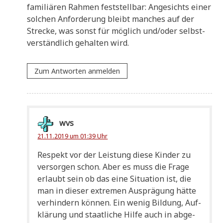
fami­liä­ren Rah­men fest­stell­bar: Ange­sichts einer
sol­chen Anfor­de­rung bleibt man­ches auf der
Strecke, was sonst für mög­lich und/oder selbst­
ver­ständ­lich gehal­ten wird.
Zum Antworten anmelden
wvs
21.11.2019 um 01:39 Uhr
Respekt vor der Lei­stung die­se Kin­der zu
ver­sor­gen schon. Aber es muss die Fra­ge
erlaubt sein ob das eine Situa­ti­on ist, die
man in die­ser extre­men Aus­prä­gung hät­te
ver­hin­dern kön­nen. Ein wenig Bil­dung, Auf­
klä­rung und staat­li­che Hil­fe auch in abge­