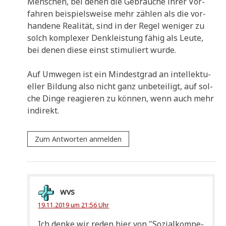
Men­schen, bei denen die Gebräu­che ihrer Vor­
fah­ren bei­spiels­wei­se mehr zäh­len als die vor­
han­de­ne Rea­li­tät, sind in der Regel weni­ger zu
solch kom­ple­xer Denk­lei­stung fähig als Leu­te,
bei denen die­se einst sti­mu­liert wurde.
Auf Umwe­gen ist ein Min­dest­grad an intel­lek­tu­
el­ler Bil­dung also nicht ganz unbe­tei­ligt, auf sol­
che Din­ge reagie­ren zu kön­nen, wenn auch mehr
indirekt.
Zum Antworten anmelden
wvs
19.11.2019 um 21:56 Uhr
Ich den­ke wir reden hier von "Sozi­al­kom­pe­