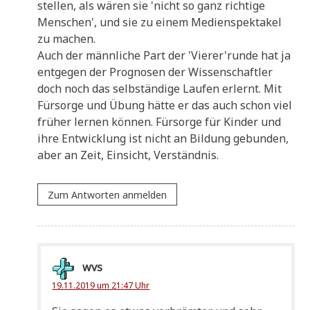
stel­len, als wären sie 'nicht so ganz rich­ti­ge
Men­schen', und sie zu einem Medi­en­spek­ta­kel
zu machen.
Auch der männ­li­che Part der 'Vierer'runde hat ja
ent­ge­gen der Pro­gno­sen der Wis­sen­schaft­ler
doch noch das selb­stän­di­ge Lau­fen erlernt. Mit
Für­sor­ge und Übung hät­te er das auch schon viel
frü­her ler­nen kön­nen. Für­sor­ge für Kin­der und
ihre Ent­wick­lung ist nicht an Bil­dung gebun­den,
aber an Zeit, Ein­sicht, Verständnis.
Zum Antworten anmelden
wvs
19.11.2019 um 21:47 Uhr