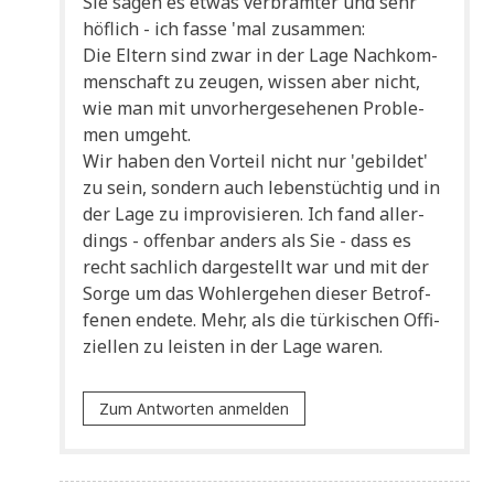
Sie sagen es etwas ver­bräm­ter und sehr
höf­lich - ich fas­se 'mal zusammen:
Die Eltern sind zwar in der Lage Nach­kom­
men­schaft zu zeu­gen, wis­sen aber nicht,
wie man mit unvor­her­ge­se­he­nen Pro­ble­
men umgeht.
Wir haben den Vor­teil nicht nur 'gebil­det'
zu sein, son­dern auch lebens­tüch­tig und in
der Lage zu impro­vi­sie­ren. Ich fand aller­
dings - offen­bar anders als Sie - dass es
recht sach­lich dar­ge­stellt war und mit der
Sor­ge um das Wohl­erge­hen die­ser Betrof­
fe­nen ende­te. Mehr, als die tür­ki­schen Offi­
zi­el­len zu lei­sten in der Lage waren.
Zum Antworten anmelden