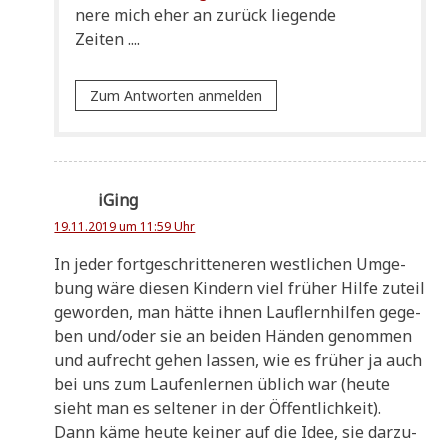
ne­re mich eher an zurück lie­gen­de
Zeiten ....
Zum Antworten anmelden
iGing
19.11.2019 um 11:59 Uhr
In jeder fort­ge­schrit­te­ne­ren west­li­chen Umge­
bung wäre die­sen Kin­dern viel frü­her Hil­fe zuteil
gewor­den, man hät­te ihnen Lauf­lern­hil­fen gege­
ben und/oder sie an bei­den Hän­den genom­men
und auf­recht gehen las­sen, wie es frü­her ja auch
bei uns zum Lau­fen­ler­nen üblich war (heu­te
sieht man es sel­te­ner in der Öffentlichkeit).
Dann käme heu­te kei­ner auf die Idee, sie dar­zu­