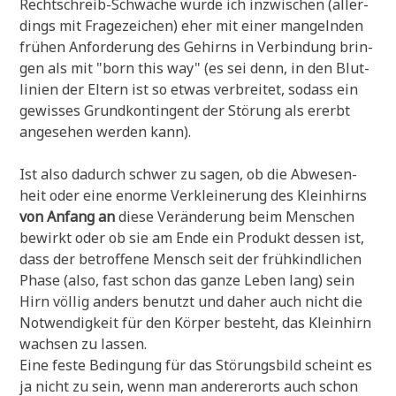
Recht­schreib-Schwä­che wür­de ich inzwi­schen (aller­
dings mit Fra­ge­zei­chen) eher mit einer man­geln­den
frü­hen Anfor­de­rung des Gehirns in Ver­bin­dung brin­
gen als mit "born this way" (es sei denn, in den Blut­
li­ni­en der Eltern ist so etwas ver­brei­tet, sodass ein
gewis­ses Grund­kon­tin­gent der Stö­rung als ererbt
ange­se­hen wer­den kann).
Ist also dadurch schwer zu sagen, ob die Abwe­sen­
heit oder eine enor­me Ver­klei­ne­rung des Klein­hirns
von Anfang an
die­se Ver­än­de­rung beim Men­schen
bewirkt oder ob sie am Ende ein Pro­dukt des­sen ist,
dass der betrof­fe­ne Mensch seit der früh­kind­li­chen
Pha­se (also, fast schon das gan­ze Leben lang) sein
Hirn völ­lig anders benutzt und daher auch nicht die
Not­wen­dig­keit für den Kör­per besteht, das Klein­hirn
wach­sen zu lassen.
Eine feste Bedin­gung für das Stö­rungs­bild scheint es
ja nicht zu sein, wenn man ander­er­orts auch schon