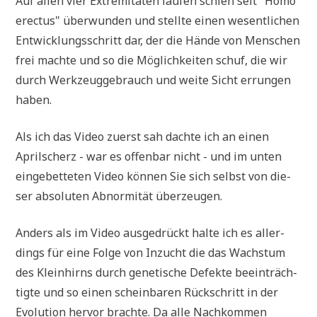
Auf allen vier Extre­mi­tä­ten lau­fen schien seit "Homo
erec­tus" über­wun­den und stell­te einen wesent­li­chen
Ent­wick­lungs­schritt dar, der die Hän­de von Men­schen
frei mach­te und so die Mög­lich­kei­ten schuf, die wir
durch Werk­zeug­ge­brauch und wei­te Sicht errun­gen
haben.
Als ich das Video zuerst sah dach­te ich an einen
April­scherz - war es offen­bar nicht - und im unten
ein­ge­bet­te­ten Video kön­nen Sie sich selbst von die­
ser abso­lu­ten Abnor­mi­tät überzeugen.
Anders als im Video aus­ge­drückt hal­te ich es aller­
dings für eine Fol­ge von Inzucht die das Wachs­tum
des Klein­hirns durch gene­ti­sche Defek­te beein­träch­
tig­te und so einen schein­ba­ren Rück­schritt in der
Evo­lu­ti­on her­vor brach­te. Da alle Nach­kom­men