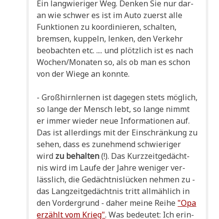
Ein lang­wie­ri­ger Weg. Den­ken Sie nur dar­
an wie schwer es ist im Auto zuerst alle
Funk­tio­nen zu koor­di­nie­ren, schal­ten,
brem­sen, kup­peln, len­ken, den Ver­kehr
beob­ach­ten etc. .... und plötz­lich ist es nach
Wochen/Monaten so, als ob man es schon
von der Wie­ge an konnte.
- Groß­hirn­ler­nen ist dage­gen stets mög­lich,
so lan­ge der Mensch lebt, so lan­ge nimmt
er immer wie­der neue Infor­ma­tio­nen auf.
Das ist aller­dings mit der Ein­schrän­kung zu
sehen, dass es zuneh­mend schwie­ri­ger
wird
zu behal­ten
(!). Das Kurz­zeit­ge­dächt­
nis wird im Lau­fe der Jah­re weni­ger ver­
läss­lich, die Gedächt­nis­lücken neh­men zu -
das Lang­zeit­ge­dächt­nis tritt all­mäh­lich in
den Vor­der­grund - daher mei­ne Rei­he
"Opa
erzählt vom Krieg"
. Was bedeu­tet: Ich erin­