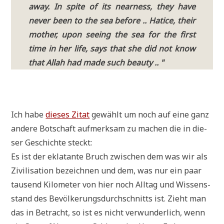
away. In spi­te of its near­ness, they have
never been to the sea befo­re .. Hati­ce, their
mother, upon see­ing the sea for the first
time in her life, says that she did not know
that Allah had made such beauty .. "
Ich habe
die­ses Zitat
gewählt um noch auf eine ganz
ande­re Bot­schaft auf­merk­sam zu machen die in die­
ser Geschich­te steckt:
Es ist der ekla­tan­te Bruch zwi­schen dem was wir als
Zivi­li­sa­ti­on bezeich­nen und dem, was nur ein paar
tau­send Kilo­me­ter von hier noch All­tag und Wis­sens­
stand des Bevöl­ke­rungs­durch­schnitts ist. Zieht man
das in Betracht, so ist es nicht ver­wun­der­lich, wenn