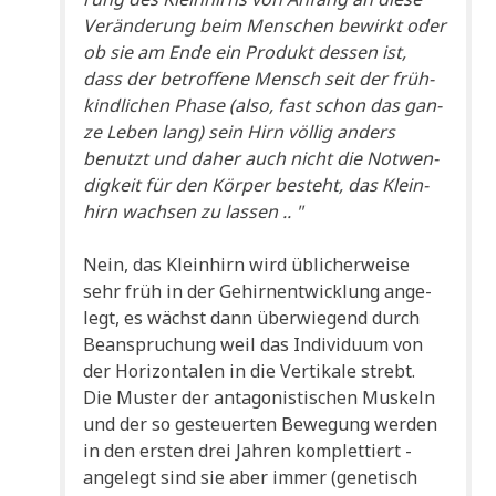
Ver­än­de­rung beim Men­schen bewirkt oder
ob sie am Ende ein Pro­dukt des­sen ist,
dass der betrof­fe­ne Mensch seit der früh­
kind­li­chen Pha­se (also, fast schon das gan­
ze Leben lang) sein Hirn völ­lig anders
benutzt und daher auch nicht die Not­wen­
dig­keit für den Kör­per besteht, das Klein­
hirn wach­sen zu lassen .. "
Nein, das Klein­hirn wird übli­cher­wei­se
sehr früh in der Gehirn­ent­wick­lung ange­
legt, es wächst dann über­wie­gend durch
Bean­spru­chung weil das Indi­vi­du­um von
der Hori­zon­ta­len in die Ver­ti­ka­le strebt.
Die Muster der ant­ago­ni­sti­schen Mus­keln
und der so gesteu­er­ten Bewe­gung wer­den
in den ersten drei Jah­ren kom­plet­tiert -
ange­legt sind sie aber immer (gene­tisch