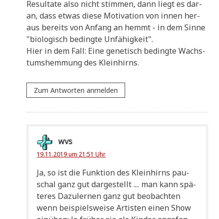
Resul­ta­te also nicht stim­men, dann liegt es dar­
an, dass etwas die­se Moti­va­ti­on von innen her­
aus bereits von Anfang an hemmt - in dem Sin­ne
"bio­lo­gisch beding­te Unfähigkeit".
Hier in dem Fall: Eine gene­tisch beding­te Wachs­
tums­hem­mung des Kleinhirns.
Zum Antworten anmelden
wvs
19.11.2019 um 21:51 Uhr
Ja, so ist die Funk­ti­on des Klein­hirns pau­
schal ganz gut dar­ge­stellt .... man kann spä­
te­res Dazu­ler­nen ganz gut beob­ach­ten
wenn bei­spiels­wei­se Arti­sten einen Show