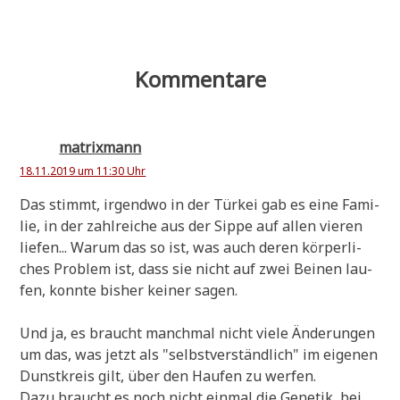
Kommentare
matrixmann
18.11.2019 um 11:30 Uhr
Das stimmt, irgend­wo in der Tür­kei gab es eine Fami­
lie, in der zahl­rei­che aus der Sip­pe auf allen vie­ren
lie­fen... War­um das so ist, was auch deren kör­per­li­
ches Pro­blem ist, dass sie nicht auf zwei Bei­nen lau­
fen, konn­te bis­her kei­ner sagen.
Und ja, es braucht manch­mal nicht vie­le Ände­run­gen
um das, was jetzt als "selbst­ver­ständ­lich" im eige­nen
Dunst­kreis gilt, über den Hau­fen zu werfen.
Dazu braucht es noch nicht ein­mal die Gene­tik, bei