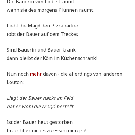
Die Bäue­rin von Lie­be träumt
wenn sie des mor­gens Plün­nen räumt.
Liebt die Magd den Pizzabäcker
tobt der Bau­er auf dem Trecker.
Sind Bäue­rin und Bau­er krank
dann bleibt der Köm im Küchenschrank!
Nun noch
mehr
davon - die aller­dings von 'ande­ren'
Leuten:
Liegt der Bau­er nackt im Feld
hat er wohl die Magd bestellt.
Ist der Bau­er heut gestorben
braucht er nichts zu essen morgen!