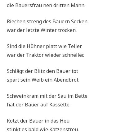
die Bau­ers­frau nen drit­ten Mann.
Rie­chen streng des Bau­ern Socken
war der letz­te Win­ter trocken.
Sind die Hüh­ner platt wie Teller
war der Trak­tor wie­der schneller.
Schlägt der Blitz den Bau­er tot
spart sein Weib ein Abendbrot.
Schwein­kram mit der Sau im Bette
hat der Bau­er auf Kassette.
Kotzt der Bau­er in das Heu
stinkt es bald wie Katzenstreu.