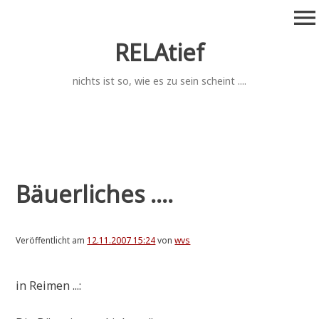
Zum
menu
Inhalt
springen
RELAtief
nichts ist so, wie es zu sein scheint ....
Bäuerliches ....
Veröffentlicht am
12.11.2007 15:24
von
wvs
in Rei­men ...: