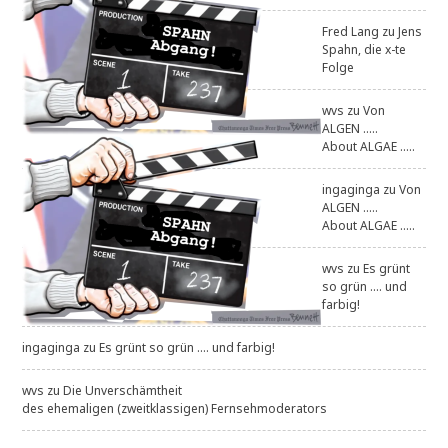
Fred Lang
zu
Jens
Spahn, die x-te
Folge
wvs
zu
Von
ALGEN .....
About ALGAE .....
ingaginga
zu
Von
ALGEN .....
About ALGAE .....
wvs
zu
Es grünt
so grün .... und
farbig!
ingaginga
zu
Es grünt so grün .... und farbig!
wvs
zu
Die Unverschämtheit
des ehemaligen (zweitklassigen) Fernsehmoderators