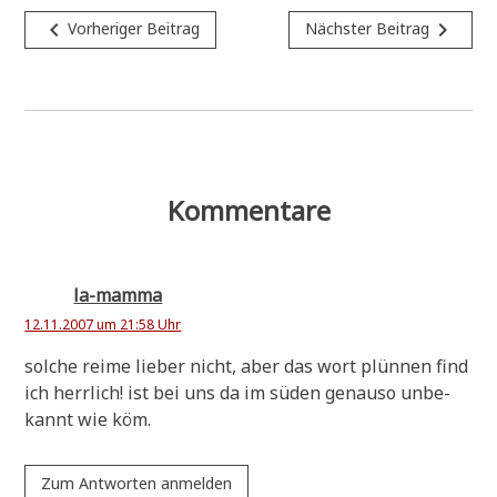
Beitragsnavigation
navigate_before
navigate_next
Vorheriger Beitrag
Nächster Beitrag
Kommentare
la-mamma
12.11.2007 um 21:58 Uhr
sol­che rei­me lie­ber nicht, aber das wort plün­nen find
ich herr­lich! ist bei uns da im süden genau­so unbe­
kannt wie köm.
Zum Antworten anmelden