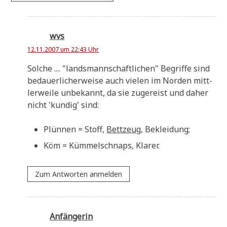
wvs
12.11.2007 um 22:43 Uhr
Sol­che .... "lands­mann­schaft­li­chen" Begrif­fe sind
bedau­er­li­cher­wei­se auch vie­len im Nor­den mitt­
ler­wei­le unbe­kannt, da sie zuge­reist und daher
nicht 'kun­dig' sind:
Plün­nen = Stoff,
Bett­zeug
, Beklei­dung;
Köm = Küm­mel­schnaps, Klarer.
Zum Antworten anmelden
Anfängerin