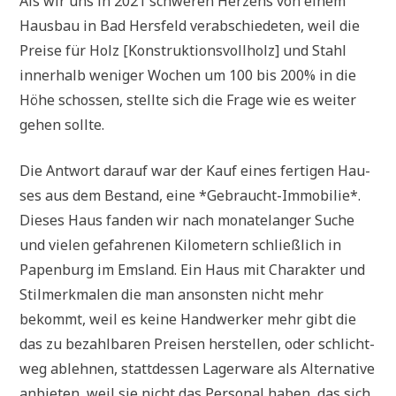
Als wir uns in 2021 schwe­ren Her­zens von einem
Haus­bau in Bad Hers­feld ver­ab­schie­de­ten, weil die
Prei­se für Holz [Kon­struk­ti­ons­voll­holz] und Stahl
inner­halb weni­ger Wochen um 100 bis 200% in die
Höhe schos­sen, stell­te sich die Fra­ge wie es wei­ter
gehen sollte.
Die Ant­wort dar­auf war der Kauf eines fer­ti­gen Hau­
ses aus dem Bestand, eine *Gebraucht-Immo­bi­lie*.
Die­ses Haus fan­den wir nach mona­te­lan­ger Suche
und vie­len gefah­re­nen Kilo­me­tern schließ­lich in
Papen­burg im Ems­land. Ein Haus mit Cha­rak­ter und
Stil­merk­ma­len die man anson­sten nicht mehr
bekommt, weil es kei­ne Hand­wer­ker mehr gibt die
das zu bezahl­ba­ren Prei­sen her­stel­len, oder schlicht­
weg ableh­nen, statt­des­sen Lager­wa­re als Alter­na­ti­ve
anbie­ten, weil sie nicht das Per­so­nal haben, das sich