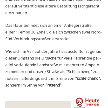
dar­auf ver­steht die­se älte­re Gestal­tung fach­ge­recht
einzubauen.
Das Haus befin­det sich an einer Anlie­ger­stra­ße,
einer "Tem­po 30 Zone", die sich zwi­schen zwei Nord-
Süd-Ver­bin­dungs­stra­ßen erstreckt.
Wie sich im Ver­lauf der Jah­re her­aus­stell­te ist genau
die­ser Umstand die Ursa­che für vie­le Fah­rer die par­
al­lel ver­lau­fen­de Land­stra­ße mit meh­re­ren Ampeln
zu mei­den und unse­re Stra­ße als "Schleich­weg" zu
nut­zen - aller­dings nicht im Sin­ne von
"schlei­chend"
,
son­dern im Sin­ne von
"rasend"
: