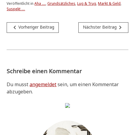
Veröffentlicht in
Aha ....
,
Grundsätzliches
,
Lug & Trug
,
Markt & Geld
,
Suspekt ....
Beitragsnavigation
navigate_before
navigate_next
Vorheriger Beitrag
Nächster Beitrag
Schreibe einen Kommentar
Du musst
angemeldet
sein, um einen Kommentar
abzugeben.