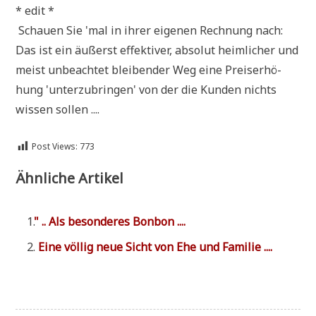
* edit *
Schau­en Sie 'mal in ihrer eige­nen Rech­nung nach:
Das ist ein äußerst effek­ti­ver, abso­lut heim­li­cher und
meist unbe­ach­tet blei­ben­der Weg eine Preis­er­hö­
hung 'unter­zu­brin­gen' von der die Kun­den nichts
wis­sen sollen ....
Post Views:
773
Ähnliche Artikel
"
.. Als beson­de­res Bonbon ....
Eine völ­lig neue Sicht von Ehe und Familie ....