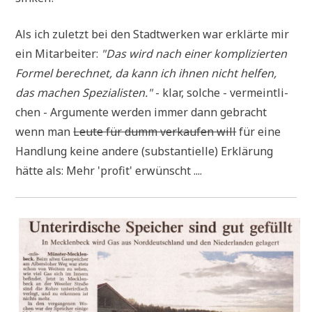
Als ich zuletzt bei den Stadt­wer­ken war erklär­te mir
ein Mit­ar­bei­ter:
"Das wird nach einer kom­pli­zier­ten
For­mel berech­net, da kann ich ihnen nicht hel­fen,
das machen Spe­zia­li­sten."
- klar, sol­che - ver­meint­li­
chen - Argu­men­te wer­den immer dann gebracht
wenn man
Leu­te für dumm ver­kau­fen will
für eine
Hand­lung kei­ne ande­re (sub­stan­ti­el­le) Erklä­rung
hät­te als: Mehr 'pro­fit' erwünscht ....