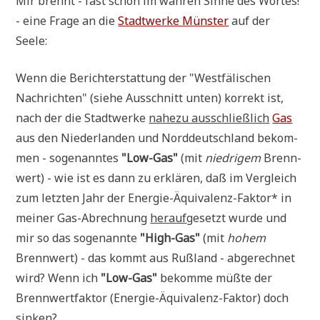
Mir brennt - fast schon im wah­ren Sin­ne des Wor­tes!
- eine Fra­ge an die
Stadt­wer­ke Mün­ster
auf der
Seele:
Wenn die Bericht­erstat­tung der "West­fä­li­schen
Nach­rich­ten" (sie­he Aus­schnitt unten) kor­rekt ist,
nach der die Stadt­wer­ke
nahe­zu aus­schließ­lich
Gas
aus den Nie­der­lan­den und Nord­deutsch­land bekom­
men - soge­nann­tes
"Low-Gas"
(mit
nied­ri­gem
Brenn­
wert) - wie ist es dann zu erklä­ren, daß im Ver­gleich
zum letz­ten Jahr der Ener­gie-Äqui­va­lenz-Fak­tor* in
mei­ner Gas-Abrech­nung
her­auf
gesetzt wur­de und
mir so das soge­nann­te
"High-Gas"
(mit
hohem
Brenn­wert) - das kommt aus Ruß­land - abge­rech­net
wird? Wenn ich
"Low-Gas"
bekom­me müß­te der
Brenn­wert­fak­tor (Ener­gie-Äqui­va­lenz-Fak­tor) doch
sinken?