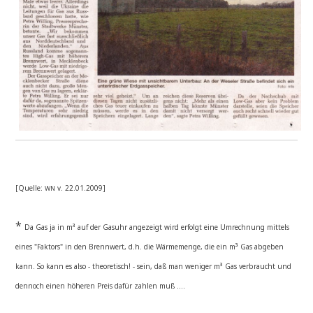
[Quel­le:
v. 22.01.2009]
WN
*
Da Gas ja in m³ auf der Gas­uhr ange­zeigt wird erfolgt eine Umrech­nung mit­tels
eines "Fak­tors" in den Brenn­wert, d.h. die Wär­me­men­ge, die ein m³ Gas abge­ben
kann. So kann es also - theo­re­tisch! - sein, daß man weni­ger m³ Gas ver­braucht und
den­noch einen höhe­ren Preis dafür zah­len muß ....