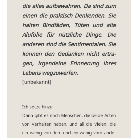
die alles auf­be­wah­ren. Da sind zum
einen die prak­tisch Den­ken­den. Sie
hal­ten Bind­fä­den, Tüten und alte
Alu­fo­lie für nütz­li­che Din­ge. Die
ande­ren sind die Sen­ti­men­ta­len. Sie
kön­nen den Gedan­ken nicht ertra­
gen, irgend­ei­ne Erin­ne­rung ihres
Lebens wegzuwerfen.
[unbe­kannt]
Ich set­ze hinzu:
Dann gibt es noch Men­schen, die bei­de Arten
von Ver­hal­ten haben, und all die Vie­len, die
ein wenig von dem und ein wenig vom ande­