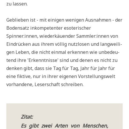
zu las­sen.
Geblie­ben ist - mit eini­gen weni­gen Aus­nah­men - der
Boden­satz inkom­pe­ten­ter eso­te­ri­scher
Spinner:innen, wie­der­käu­en­der Sammler:innen von
Ein­drücken aus ihrem völ­lig nutz­lo­sen und lang­wei­li­
gen Leben, die nicht ein­mal erken­nen wie unbe­deu­
tend ihre 'Erkennt­nis­se' sind und denen es nicht zu
den­ken gibt, dass sie Tag für Tag, Jahr für Jahr für
eine fik­ti­ve, nur in ihrer eige­nen Vor­stel­lungs­welt
vor­han­de­ne, Leser­schaft schrei­ben.
Zitat:
Es gibt zwei Arten von Men­schen,