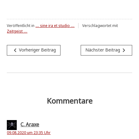
Veröffentlicht in
.... sine ira et studio ....
Verschlagwortet mit
Zeitgeist ....
Beitragsnavigation
navigate_before
navigate_next
Vorheriger Beitrag
Nächster Beitrag
Kommentare
C. Araxe
09.08.2020 um 23:35 Uhr