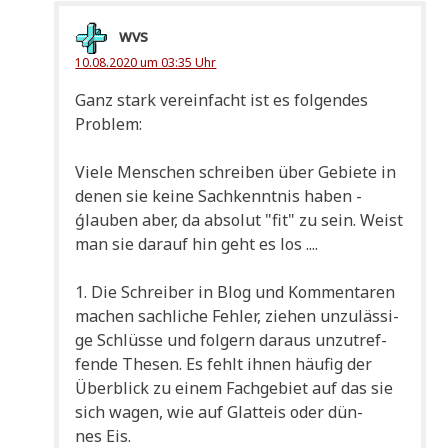
wvs
10.08.2020 um 03:35 Uhr
Ganz stark ver­ein­facht ist es fol­gen­des
Problem:
Vie­le Men­schen schrei­ben über Gebie­te in
denen sie kei­ne Sach­kennt­nis haben -
ǵlau­ben aber, da abso­lut "fit" zu sein. Weist
man sie dar­auf hin geht es los ....
1. Die Schrei­ber in Blog und Kom­men­ta­ren
machen sach­li­che Feh­ler, zie­hen unzu­läs­si­
ge Schlüs­se und fol­gern dar­aus unzu­tref­
fen­de The­sen. Es fehlt ihnen häu­fig der
Über­blick zu einem Fach­ge­biet auf das sie
sich wagen, wie auf Glatt­eis oder dün­
nes Eis.