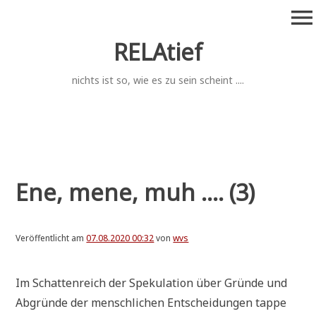
Zum
menu
Inhalt
springen
RELAtief
nichts ist so, wie es zu sein scheint ....
Ene, mene, muh .... (3)
Veröffentlicht am
07.08.2020 00:32
von
wvs
Im Schat­ten­reich der Spe­ku­la­ti­on über Grün­de und
Abgrün­de der mensch­li­chen Ent­schei­dun­gen tap­pe