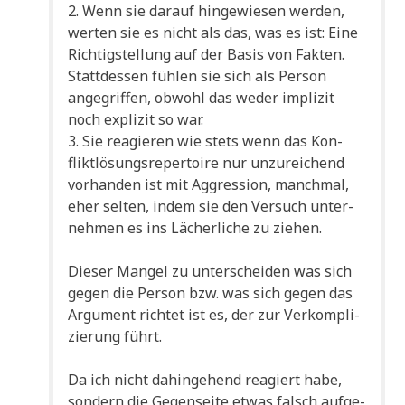
2. Wenn sie dar­auf hin­ge­wie­sen wer­den,
wer­ten sie es nicht als das, was es ist: Eine
Rich­tig­stel­lung auf der Basis von Fak­ten.
Statt­des­sen füh­len sie sich als Per­son
ange­grif­fen, obwohl das weder impli­zit
noch expli­zit so war.
3. Sie reagie­ren wie stets wenn das Kon­
flikt­lö­sungs­re­per­toire nur unzu­rei­chend
vor­han­den ist mit Aggres­si­on, manch­mal,
eher sel­ten, indem sie den Ver­such unter­
neh­men es ins Lächer­li­che zu ziehen.
Die­ser Man­gel zu unter­schei­den was sich
gegen die Per­son bzw. was sich gegen das
Argu­ment rich­tet ist es, der zur Ver­kom­pli­
zie­rung führt.
Da ich nicht dahin­ge­hend reagiert habe,
son­dern die Gegen­sei­te etwas falsch auf­ge­