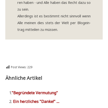
ren haben - und Alle haben das Recht dazu so
zu sein.
Aller­dings ist es bestimmt nicht sinn­voll wenn
Alle mei­nen dies stets der Welt per Blog­ein­
trag mit­tei­len zu müs­sen.
Post Views:
229
Ähnliche Artikel
"
Begrün­de­te Vermutung"
Ein herz­li­ches "Dan­ke!" ....