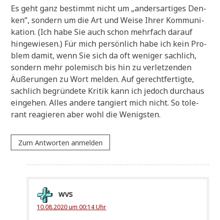
Es geht ganz bestimmt nicht um „anders­ar­ti­ges Den­
ken”, son­dern um die Art und Wei­se Ihrer Kom­mu­ni­
ka­ti­on. (Ich habe Sie auch schon mehr­fach dar­auf
hin­ge­wie­sen.) Für mich per­sön­lich habe ich kein Pro­
blem damit, wenn Sie sich da oft weni­ger sach­lich,
son­dern mehr pole­misch bis hin zu ver­let­zen­den
Äuße­run­gen zu Wort mel­den. Auf gerecht­fer­tig­te,
sach­lich begrün­de­te Kri­tik kann ich jedoch durch­aus
ein­ge­hen. Alles ande­re tan­giert mich nicht. So tole­
rant reagie­ren aber wohl die Wenigsten.
Zum Antworten anmelden
wvs
10.08.2020 um 00:14 Uhr