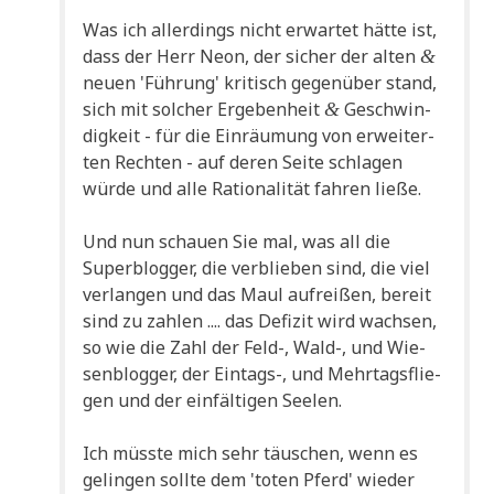
Was ich aller­dings nicht erwar­tet hät­te ist,
dass der Herr Neon, der sicher der alten
&
neu­en 'Füh­rung' kri­tisch gegen­über stand,
sich mit sol­cher Erge­ben­heit
Geschwin­
&
dig­keit - für die Ein­räu­mung von erwei­ter­
ten Rech­ten - auf deren Sei­te schla­gen
wür­de und alle Ratio­na­li­tät fah­ren ließe.
Und nun schau­en Sie mal, was all die
Super­blog­ger, die ver­blie­ben sind, die viel
ver­lan­gen und das Maul auf­rei­ßen, bereit
sind zu zah­len .... das Defi­zit wird wach­sen,
so wie die Zahl der Feld-, Wald-, und Wie­
sen­blog­ger, der Ein­tags-, und Mehr­tags­flie­
gen und der ein­fäl­ti­gen Seelen.
Ich müss­te mich sehr täu­schen, wenn es
gelin­gen soll­te dem 'toten Pferd' wie­der