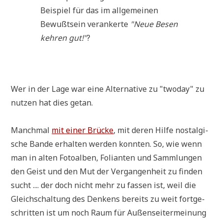
Bei­spiel für das im all­ge­mei­nen
Bewußt­sein ver­an­ker­te
"Neue Besen
keh­ren gut!"
?
Wer in der Lage war eine Alter­na­ti­ve zu "two­day" zu
nut­zen hat dies getan.
Manch­mal
mit einer Brücke
, mit deren Hil­fe nost­al­gi­
sche Ban­de erhal­ten wer­den konn­ten. So, wie wenn
man in alten Foto­al­ben, Foli­an­ten und Samm­lun­gen
den Geist und den Mut der Ver­gan­gen­heit zu fin­den
sucht .... der doch nicht mehr zu fas­sen ist, weil die
Gleich­schal­tung des Den­kens bereits zu weit fort­ge­
schrit­ten ist um noch Raum für Außen­sei­ter­mei­nung