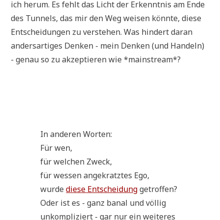
ich her­um. Es fehlt das Licht der Erkennt­nis am Ende
des Tun­nels, das mir den Weg wei­sen könn­te, die­se
Ent­schei­dun­gen zu ver­ste­hen. Was hin­dert dar­an
anders­ar­ti­ges Den­ken - mein Den­ken (und Han­deln)
- genau so zu akzep­tie­ren wie *main­stream*?
In ande­ren Worten:
Für wen,
für wel­chen Zweck,
für wes­sen ange­kratz­tes Ego,
wur­de
die­se Ent­schei­dung
getroffen?
Oder ist es - ganz banal und völ­lig
unkom­pli­ziert - gar nur ein wei­te­res