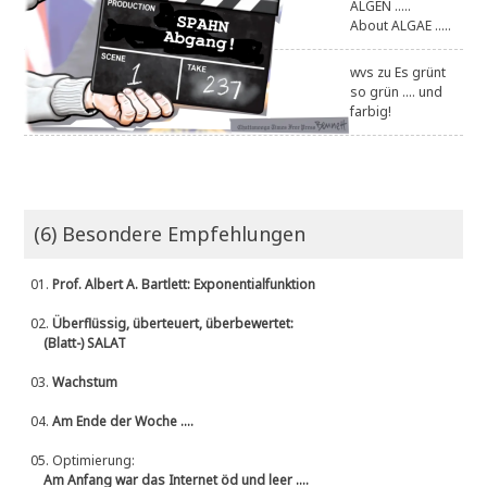
ALGEN .....
About ALGAE .....
wvs
zu
Es grünt
so grün .... und
farbig!
(6) Besondere Empfehlungen
01.
Prof. Albert A. Bartlett: Exponentialfunktion
02.
Überflüssig, überteuert, überbewertet:
(Blatt-) SALAT
03.
Wachstum
04.
Am Ende der Woche ....
05.
Optimierung:
Am Anfang war das Internet öd und leer ....