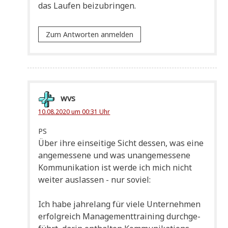
das Lau­fen beizubringen.
Zum Antworten anmelden
wvs
10.08.2020 um 00:31 Uhr
PS
Über ihre ein­sei­ti­ge Sicht des­sen, was eine
ange­mes­se­ne und was unan­ge­mes­se­ne
Kom­mu­ni­ka­ti­on ist wer­de ich mich nicht
wei­ter aus­las­sen - nur soviel:
Ich habe jah­re­lang für vie­le Unter­neh­men
erfolg­reich Manage­ment­trai­ning durch­ge­