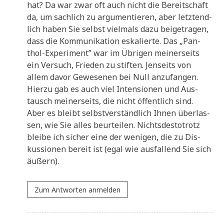
hat? Da war zwar oft auch nicht die Bereit­schaft
da, um sach­lich zu argu­men­tie­ren, aber letzt­end­
lich haben Sie selbst viel­mals dazu bei­getra­gen,
dass die Kom­mu­ni­ka­ti­on eska­lier­te. Das „Pan­
thol-Expe­ri­ment” war im Übri­gen mei­ner­seits
ein Ver­such, Frie­den zu stif­ten. Jen­seits von
allem davor Gewe­se­nen bei Null anzu­fan­gen.
Hier­zu gab es auch viel Inten­sio­nen und Aus­
tausch mei­ner­seits, die nicht öffent­lich sind.
Aber es bleibt selbst­ver­ständ­lich Ihnen über­las­
sen, wie Sie alles beur­tei­len. Nichts­de­sto­trotz
blei­be ich sicher eine der weni­gen, die zu Dis­
kus­sio­nen bereit ist (egal wie aus­fal­lend Sie sich
äußern).
Zum Antworten anmelden