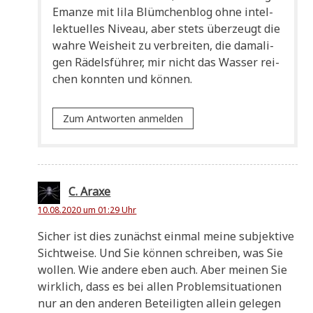
Eman­ze mit lila Blüm­chen­blog ohne intel­
lek­tu­el­les Niveau, aber stets über­zeugt die
wah­re Weis­heit zu ver­brei­ten, die dama­li­
gen Rädels­füh­rer, mir nicht das Was­ser rei­
chen konn­ten und können.
Zum Antworten anmelden
C. Araxe
10.08.2020 um 01:29 Uhr
Sicher ist dies zunächst ein­mal mei­ne sub­jek­ti­ve
Sicht­wei­se. Und Sie kön­nen schrei­ben, was Sie
wol­len. Wie ande­re eben auch. Aber mei­nen Sie
wirk­lich, dass es bei allen Pro­blem­si­tua­tio­nen
nur an den ande­ren Betei­lig­ten allein gele­gen