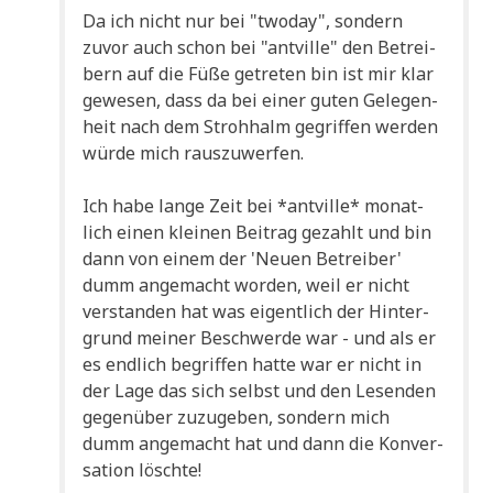
Da ich nicht nur bei "two­day", son­dern
zuvor auch schon bei "ant­ville" den Betrei­
bern auf die Füße getre­ten bin ist mir klar
gewe­sen, dass da bei einer guten Gele­gen­
heit nach dem Stroh­halm gegrif­fen wer­den
wür­de mich rauszuwerfen.
Ich habe lan­ge Zeit bei *ant­ville* monat­
lich einen klei­nen Bei­trag gezahlt und bin
dann von einem der 'Neu­en Betrei­ber'
dumm ange­macht wor­den, weil er nicht
ver­stan­den hat was eigent­lich der Hin­ter­
grund mei­ner Beschwer­de war - und als er
es end­lich begrif­fen hat­te war er nicht in
der Lage das sich selbst und den Lesen­den
gegen­über zuzu­ge­ben, son­dern mich
dumm ange­macht hat und dann die Kon­ver­
sa­ti­on löschte!