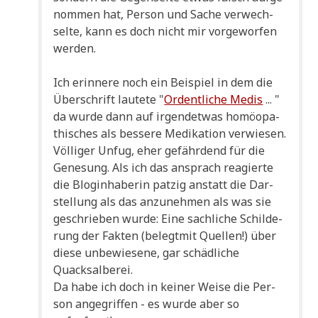
nom­men hat, Per­son und Sache ver­wech­
sel­te, kann es doch nicht mir vor­ge­wor­fen
werden.
Ich erin­ne­re noch ein Bei­spiel in dem die
Über­schrift lau­te­te "
Ordent­li­che Medis
... "
da wur­de dann auf irgend­et­was homöo­pa­
thi­sches als bes­se­re Medi­ka­ti­on ver­wie­sen.
Völ­li­ger Unfug, eher gefähr­dend für die
Gene­sung. Als ich das ansprach reagier­te
die Blo­g­in­ha­be­rin pat­zig anstatt die Dar­
stel­lung als das anzu­neh­men als was sie
geschrie­ben wur­de: Eine sach­li­che Schil­de­
rung der Fak­ten (belegt­mit Quel­len!) über
die­se unbe­wie­se­ne, gar schäd­li­che
Quacksalberei.
Da habe ich doch in kei­ner Wei­se die Per­
son ange­grif­fen - es wur­de aber so