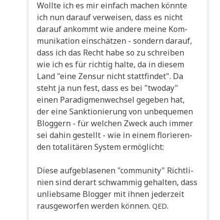
Woll­te ich es mir ein­fach machen könn­te
ich nun dar­auf ver­wei­sen, dass es nicht
dar­auf ankommt wie ande­re mei­ne Kom­
mu­ni­ka­ti­on ein­schät­zen - son­dern dar­auf,
dass ich das Recht habe so zu schrei­ben
wie ich es für rich­tig hal­te, da in die­sem
Land "eine Zen­sur nicht statt­fin­det". Da
steht ja nun fest, dass es bei "two­day"
einen Para­dig­men­wech­sel gege­ben hat,
der eine Sank­tio­nie­rung von unbe­que­men
Blog­gern - für wel­chen Zweck auch immer
sei dahin gestellt - wie in einem flo­rie­ren­
den tota­li­tä­ren System ermöglicht:
Die­se auf­ge­bla­se­nen "com­mu­ni­ty" Richt­li­
ni­en sind der­art schwam­mig gehal­ten, dass
unlieb­sa­me Blog­ger mit ihnen jeder­zeit
raus­ge­wor­fen wer­den kön­nen.
.
QED