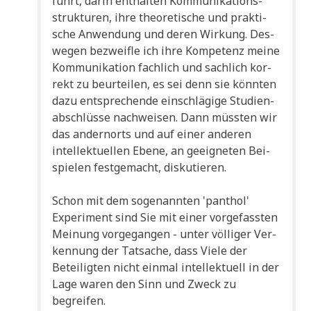
führt, dar­in ent­hal­ten Kom­mu­ni­ka­ti­ons­
struk­tu­ren, ihre theo­re­ti­sche und prak­ti­
sche Anwen­dung und deren Wir­kung. Des­
we­gen bezweif­le ich ihre Kom­pe­tenz mei­ne
Kom­mu­ni­ka­ti­on fach­lich und sach­lich kor­
rekt zu beur­tei­len, es sei denn sie könn­ten
dazu ent­spre­chen­de ein­schlä­gi­ge Stu­di­en­
ab­schlüs­se nach­wei­sen. Dann müss­ten wir
das andern­orts und auf einer ande­ren
intel­lek­tu­el­len Ebe­ne, an geeig­ne­ten Bei­
spie­len fest­ge­macht, diskutieren.
Schon mit dem soge­nann­ten 'pan­thol'
Expe­ri­ment sind Sie mit einer vor­ge­fass­ten
Mei­nung vor­ge­gan­gen - unter völ­li­ger Ver­
ken­nung der Tat­sa­che, dass Vie­le der
Betei­lig­ten nicht ein­mal intel­lek­tu­ell in der
Lage waren den Sinn und Zweck zu
begreifen.