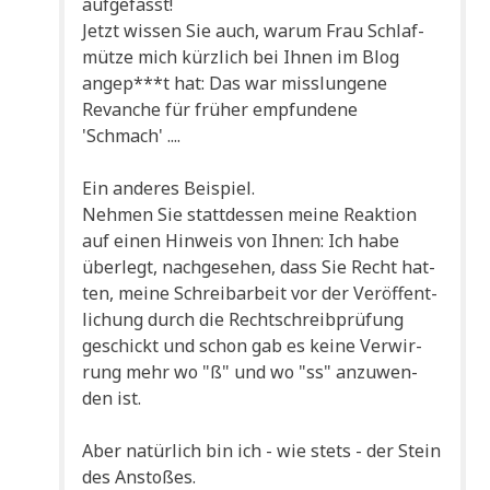
aufgefasst!
Jetzt wis­sen Sie auch, war­um Frau Schlaf­
müt­ze mich kürz­lich bei Ihnen im Blog
angep***t hat: Das war miss­lun­ge­ne
Revan­che für frü­her emp­fun­de­ne
'Schmach' ....
Ein ande­res Beispiel.
Neh­men Sie statt­des­sen mei­ne Reak­ti­on
auf einen Hin­weis von Ihnen: Ich habe
über­legt, nach­ge­se­hen, dass Sie Recht hat­
ten, mei­ne Schreib­ar­beit vor der Ver­öf­fent­
li­chung durch die Recht­schreib­prü­fung
geschickt und schon gab es kei­ne Ver­wir­
rung mehr wo "ß" und wo "ss" anzu­wen­
den ist.
Aber natür­lich bin ich - wie stets - der Stein
des Anstoßes.