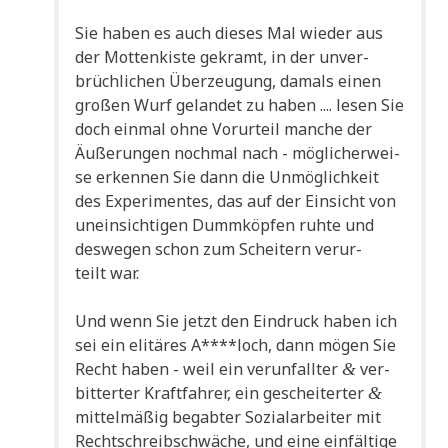
Sie haben es auch die­ses Mal wie­der aus
der Mot­ten­ki­ste gekramt, in der unver­
brüch­li­chen Über­zeu­gung, damals einen
gro­ßen Wurf gelan­det zu haben .... lesen Sie
doch ein­mal ohne Vor­ur­teil man­che der
Äuße­run­gen noch­mal nach - mög­li­cher­wei­
se erken­nen Sie dann die Unmög­lich­keit
des Expe­ri­men­tes, das auf der Ein­sicht von
unein­sich­ti­gen Dumm­köp­fen ruh­te und
des­we­gen schon zum Schei­tern ver­ur­
teilt war.
Und wenn Sie jetzt den Ein­druck haben ich
sei ein eli­tä­res A****loch, dann mögen Sie
Recht haben - weil ein ver­un­fall­ter
ver­
&
bit­ter­ter Kraft­fah­rer, ein geschei­ter­ter
&
mit­tel­mä­ßig begab­ter Sozi­al­ar­bei­ter mit
Recht­schreib­schwä­che, und eine ein­fäl­ti­ge